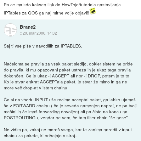
Pa ce ma kdo kaksen link do HowToja/tutoriala nastavljanja
IPTables za QOS ga naj mirne volje objavi!!
Brane2
::
20. mar 2006, 14:02
Saj ti vse piše v navodilih za IPTABLES.
Načeloma se pravila za vsak paket sledijo, dokler sistem ne pride
do pravila, ki mu opazovani paket ustreza in je ukaz tega pravila
dokončen. Če je ukaz -j ACCEPT ali npr -j DROP, potem je to to.
Ko je stvar enkrat ACCEPTala paket, je stvar že mimo in ga ne
more več drop-at v istem chainu.
Če si na vhodu INPUTu že recimo acceptal paket, ga lahko ujameš
še v FORWARD chainu ( če je seveda namenjen naprej, ne pa tvoji
mašini in če imaš forwarding dovoljen) ali pa čisto na koncu na
POSTROUTINGu, vendar ne vem, če tam filter chain "še nese"...
Ne vidim pa, zakaj ne moreš vsega, kar te zanima naredit v input
chainu za pakete, ki prihajajo v stroj...