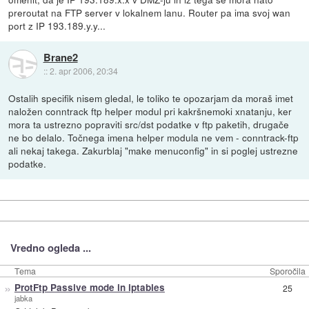
preroutat na FTP server v lokalnem lanu. Router pa ima svoj wan
port z IP 193.189.y.y...
Brane2
::
2. apr 2006, 20:34
Ostalih specifik nisem gledal, le toliko te opozarjam da moraš imet
naložen conntrack ftp helper modul pri kakršnemoki xnatanju, ker
mora ta ustrezno popraviti src/dst podatke v ftp paketih, drugače
ne bo delalo. Točnega imena helper modula ne vem - conntrack-ftp
ali nekaj takega. Zakurblaj "make menuconfig" in si poglej ustrezne
podatke.
Vredno ogleda ...
Tema
Sporočila
»
ProtFtp Passive mode in iptables
25
jabka