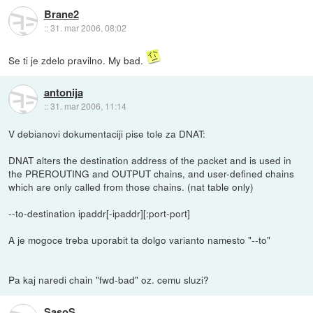
Brane2
::
31. mar 2006, 08:02
Se ti je zdelo pravilno. My bad.
antonija
::
31. mar 2006, 11:14
V debianovi dokumentaciji pise tole za DNAT:
DNAT alters the destination address of the packet and is used in
the PREROUTING and OUTPUT chains, and user-defined chains
which are only called from those chains. (nat table only)
--to-destination ipaddr[-ipaddr][:port-port]
A je mogoce treba uporabit ta dolgo varianto namesto "--to"
Pa kaj naredi chain "fwd-bad" oz. cemu sluzi?
SasoS