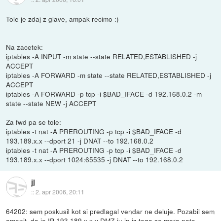
Tole je zdaj z glave, ampak recimo :)
Na zacetek:
iptables -A INPUT -m state --state RELATED,ESTABLISHED -j
ACCEPT
iptables -A FORWARD -m state --state RELATED,ESTABLISHED -j
ACCEPT
iptables -A FORWARD -p tcp -i $BAD_IFACE -d 192.168.0.2 -m
state --state NEW -j ACCEPT
Za fwd pa se tole:
iptables -t nat -A PREROUTING -p tcp -i $BAD_IFACE -d
193.189.x.x --dport 21 -j DNAT --to 192.168.0.2
iptables -t nat -A PREROUTING -p tcp -i $BAD_IFACE -d
193.189.x.x --dport 1024:65535 -j DNAT --to 192.168.0.2
jl
::
2. apr 2006, 20:11
64202: sem poskusil kot si predlagal vendar ne deluje. Pozabil sem
omenit, da je IP 193.189.x.x v DMZ-ju in iz tega se mora nato