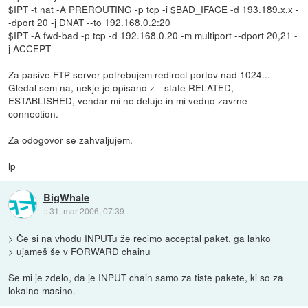
$IPT -t nat -A PREROUTING -p tcp -i $BAD_IFACE -d 193.189.x.x -
-dport 20 -j DNAT --to 192.168.0.2:20
$IPT -A fwd-bad -p tcp -d 192.168.0.20 -m multiport --dport 20,21 -
j ACCEPT
Za pasive FTP server potrebujem redirect portov nad 1024...
Gledal sem na, nekje je opisano z --state RELATED,
ESTABLISHED, vendar mi ne deluje in mi vedno zavrne
connection.
Za odogovor se zahvaljujem.
lp
BigWhale
::
31. mar 2006, 07:39
> Če si na vhodu INPUTu že recimo acceptal paket, ga lahko
> ujameš še v FORWARD chainu
Se mi je zdelo, da je INPUT chain samo za tiste pakete, ki so za
lokalno masino.