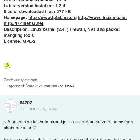
Latest version installed: 1.3.4
Size of downloaded files: 277 kB
Homepage:
http://www.iptables.org
http://www.linuximq.net
http://l7-filter.sf.net
Description: Linux kernel (2.4+) firewall, NAT and packet
mangling tools
License: GPL-2
Zgodovina sprememb…
spremenil:
Brane2
(
21. mar 2006 ob 13:34
)
64202
::
21. mar 2006, 13:34
> A poznas se kaksnto stran kjer so vsi parametri za posameznen
chain razlozeni?
Vzemi si cajt za tutorial, tam je skor vse not kar rabis vedet, edino