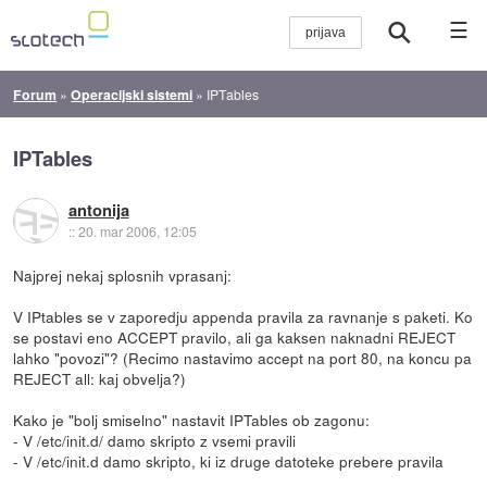
☰
Forum
»
Operacijski sistemi
»
IPTables
IPTables
antonija
::
20. mar 2006, 12:05
Najprej nekaj splosnih vprasanj:
V IPtables se v zaporedju appenda pravila za ravnanje s paketi. Ko
se postavi eno ACCEPT pravilo, ali ga kaksen naknadni REJECT
lahko "povozi"? (Recimo nastavimo accept na port 80, na koncu pa
REJECT all: kaj obvelja?)
Kako je "bolj smiselno" nastavit IPTables ob zagonu:
- V /etc/init.d/ damo skripto z vsemi pravili
- V /etc/init.d damo skripto, ki iz druge datoteke prebere pravila