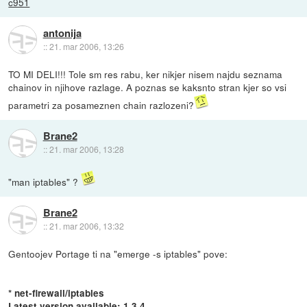
c951
antonija
::
21. mar 2006, 13:26
TO MI DELI!!! Tole sm res rabu, ker nikjer nisem najdu seznama
chainov in njihove razlage. A poznas se kaksnto stran kjer so vsi
parametri za posameznen chain razlozeni?
Brane2
::
21. mar 2006, 13:28
"man iptables" ?
Brane2
::
21. mar 2006, 13:32
Gentoojev Portage ti na "emerge -s iptables" pove:
* net-firewall/iptables
Latest version available: 1.3.4