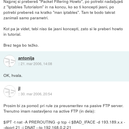
Najprej si prebereš "Packet Filtering Howto", po potrebi nadaljuješ
z "Iptables Tutorialom" in na koncu, ko so ti koncepti jasni, po
potrebi prebereš na kratko "man iptables". Tam te bodo takrat
zanimali samo parametri.
Kot pa je videt, tebi niso še jasni koncepti, zato si le preberi howto
in tutorial.
Brez tega bo težko.
antonija
::
21. mar 2006, 14:08
OK, hvala.
jl
::
30. mar 2006, 20:54
Prosim bi za pomoč pri rule za preusmeritev na pasive FTP server.
Trenutno imam nastavljeno na active FTP (in dela):
$IPT -t nat -A PREROUTING -p tcp -i $BAD_IFACE -d 193.189.x.x -
-dport 21 -j DNAT --to 192.168.0.2:21