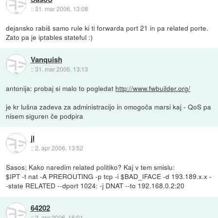
::
31. mar 2006, 13:08
dejansko rabiš samo rule ki ti forwarda port 21 in pa related porte.
Zato pa je iptables stateful :)
Vanquish
::
31. mar 2006, 13:13
antonija: probaj si malo to pogledat
http://www.fwbuilder.org/
je kr lušna zadeva za administracijo in omogoča marsi kaj - QoS pa
nisem siguren če podpira
jl
::
2. apr 2006, 13:52
Sasos; Kako naredim related politiko? Kaj v tem smislu:
$IPT -t nat -A PREROUTING -p tcp -i $BAD_IFACE -d 193.189.x.x -
-state RELATED --dport 1024: -j DNAT --to 192.168.0.2:20
64202
::
2. apr 2006, 16:01