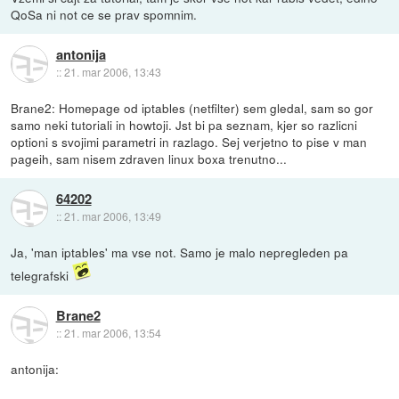
QoSa ni not ce se prav spomnim.
antonija
::
21. mar 2006, 13:43
Brane2: Homepage od iptables (netfilter) sem gledal, sam so gor
samo neki tutoriali in howtoji. Jst bi pa seznam, kjer so razlicni
optioni s svojimi parametri in razlago. Sej verjetno to pise v man
pageih, sam nisem zdraven linux boxa trenutno...
64202
::
21. mar 2006, 13:49
Ja, 'man iptables' ma vse not. Samo je malo nepregleden pa
telegrafski
Brane2
::
21. mar 2006, 13:54
antonija: