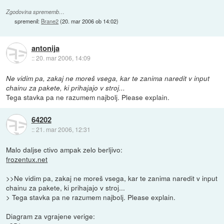
Zgodovina sprememb…
spremenil:
Brane2
(
20. mar 2006 ob 14:02
)
antonija
::
20. mar 2006, 14:09
Ne vidim pa, zakaj ne moreš vsega, kar te zanima naredit v input
chainu za pakete, ki prihajajo v stroj...
Tega stavka pa ne razumem najbolj. Please explain.
64202
::
21. mar 2006, 12:31
Malo daljse ctivo ampak zelo berljivo:
frozentux.net
>>Ne vidim pa, zakaj ne moreš vsega, kar te zanima naredit v input
chainu za pakete, ki prihajajo v stroj...
> Tega stavka pa ne razumem najbolj. Please explain.
Diagram za vgrajene verige: