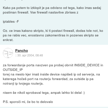
Kako pa potem to izklopit je pa odvisno od tega, kako imas sedaj
postiman firewall. Vse firewall nastavitve zbrises z
iptables -F
Oz. ce imas kaksno skripto, ki ti postavi firewall, dodas tole not, ko
pa ne rabis vec, enostavno zakomentiras in pozenes skripto se
enkrat.
Pancho
::
30. apr 2004, 08:48
za forwardanje porta navzven pa probej obrnit INSIDE_DEVICE in
OUTSIDE_IP
torej na mesto kjer imaš inside device napišeš ip od serverja, na
katerega hočeš port na routerju forwardad, za outside ip pa
notranji ip tvojega routerja.
nisem še nikoli sprobaval tega, ampak lahko bi delal :)
P.S. sporoči mi, če bo to delovalo