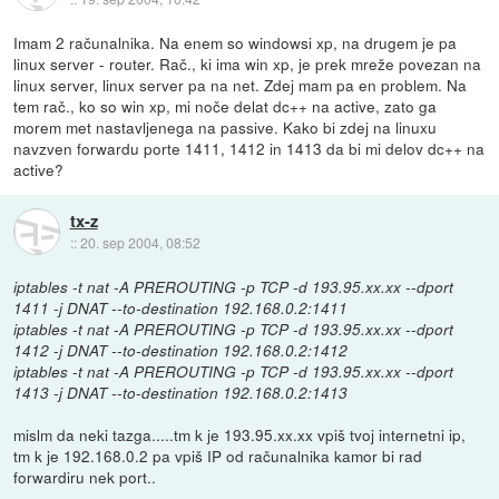
Imam 2 računalnika. Na enem so windowsi xp, na drugem je pa
linux server - router. Rač., ki ima win xp, je prek mreže povezan na
linux server, linux server pa na net. Zdej mam pa en problem. Na
tem rač., ko so win xp, mi noče delat dc++ na active, zato ga
morem met nastavljenega na passive. Kako bi zdej na linuxu
navzven forwardu porte 1411, 1412 in 1413 da bi mi delov dc++ na
active?
tx-z
::
20. sep 2004, 08:52
iptables -t nat -A PREROUTING -p TCP -d 193.95.xx.xx --dport
1411 -j DNAT --to-destination 192.168.0.2:1411
iptables -t nat -A PREROUTING -p TCP -d 193.95.xx.xx --dport
1412 -j DNAT --to-destination 192.168.0.2:1412
iptables -t nat -A PREROUTING -p TCP -d 193.95.xx.xx --dport
1413 -j DNAT --to-destination 192.168.0.2:1413
mislm da neki tazga.....tm k je 193.95.xx.xx vpiš tvoj internetni ip,
tm k je 192.168.0.2 pa vpiš IP od računalnika kamor bi rad
forwardiru nek port..