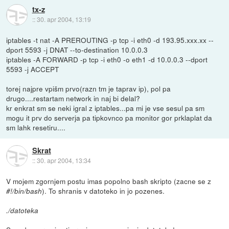
tx-z
::
30. apr 2004, 13:19
iptables -t nat -A PREROUTING -p tcp -i eth0 -d 193.95.xxx.xx --
dport 5593 -j DNAT --to-destination 10.0.0.3
iptables -A FORWARD -p tcp -i eth0 -o eth1 -d 10.0.0.3 --dport
5593 -j ACCEPT
torej najpre vpišm prvo(razn tm je taprav ip), pol pa
drugo....restartam network in naj bi delal?
kr enkrat sm se neki igral z iptables...pa mi je vse sesul pa sm
mogu it prv do serverja pa tipkovnco pa monitor gor prklaplat da
sm lahk resetiru....
Skrat
::
30. apr 2004, 13:34
V mojem zgornjem postu imas popolno bash skripto (zacne se z
). To shranis v datoteko in jo pozenes.
#!/bin/bash
./datoteka