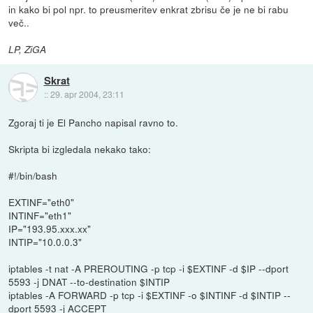
in kako bi pol npr. to preusmeritev enkrat zbrisu če je ne bi rabu
več..
LP, ZiGA
Skrat
::
29. apr 2004, 23:11
Zgoraj ti je El Pancho napisal ravno to.
Skripta bi izgledala nekako tako:
#!/bin/bash
EXTINF="eth0"
INTINF="eth1"
IP="193.95.xxx.xx"
INTIP="10.0.0.3"
iptables -t nat -A PREROUTING -p tcp -i $EXTINF -d $IP --dport
5593 -j DNAT --to-destination $INTIP
iptables -A FORWARD -p tcp -i $EXTINF -o $INTINF -d $INTIP --
dport 5593 -j ACCEPT