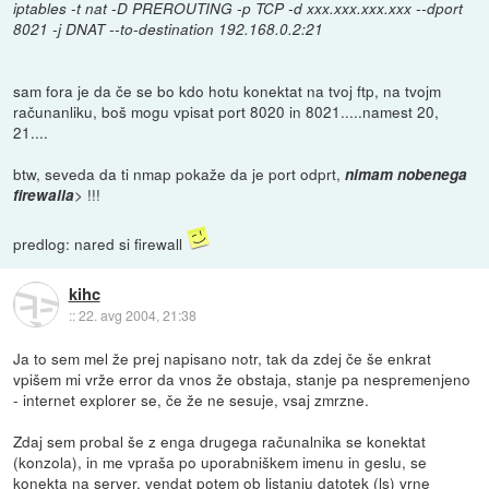
iptables -t nat -D PREROUTING -p TCP -d xxx.xxx.xxx.xxx --dport
8021 -j DNAT --to-destination 192.168.0.2:21
sam fora je da če se bo kdo hotu konektat na tvoj ftp, na tvojm
računanliku, boš mogu vpisat port 8020 in 8021.....namest 20,
21....
btw, seveda da ti nmap pokaže da je port odprt,
nimam nobenega
> !!!
firewalla
predlog: nared si firewall
kihc
::
22. avg 2004, 21:38
Ja to sem mel že prej napisano notr, tak da zdej če še enkrat
vpišem mi vrže error da vnos že obstaja, stanje pa nespremenjeno
- internet explorer se, če že ne sesuje, vsaj zmrzne.
Zdaj sem probal še z enga drugega računalnika se konektat
(konzola), in me vpraša po uporabniškem imenu in geslu, se
konekta na server, vendat potem ob listanju datotek (ls) vrne