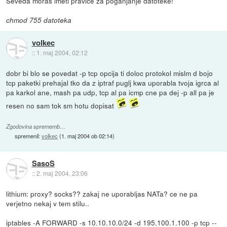
Seveda moras imeti pravice za poganjanje datoteke!
chmod 755 datoteka
volkec
::
1. maj 2004, 02:12
dobr bi blo se povedat -p tcp opcija ti doloc protokol mislm d bojo
tcp paketki prehajal tko da z iptraf puglj kwa uporabla tvoja igrca al
pa karkol ane, mash pa udp, tcp al pa icmp cne pa dej -p all pa je
resen no sam tok sm hotu dopisat
Zgodovina sprememb…
spremenil:
volkec
(
1. maj 2004 ob 02:14
)
SasoS
::
2. maj 2004, 23:06
lithium: proxy? socks?? zakaj ne uporabljas NATa? ce ne pa
verjetno nekaj v tem stilu..
iptables -A FORWARD -s 10.10.10.0/24 -d 195.100.1.100 -p tcp --