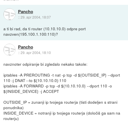
Pancho
::
29. apr 2004, 18:07
a ti bi rad, da ti router (10.10.10.0) odpre port
navzven(195.100.1.100:110)?
Pancho
::
29. apr 2004, 18:10
navznoter odpiranje bi zgledalo nekako takole:
iptables -A PREROUTING -t nat -p tcp -d ${OUTSIDE_IP} --dport
110 -j DNAT --to ${10.10.10.0}:110
iptables -A FORWARD -p tcp -d ${10.10.10.0} --dport 110 -o
${INSIDE_DEVICE} -j ACCEPT
OUTSIDE_IP = zunanji ip tvojega routerja (tisti dodeljen s strani
ponudnika)
INSIDE_DEVICE = notranji ip tvojega routerja (določiš ga sam na
routerju)