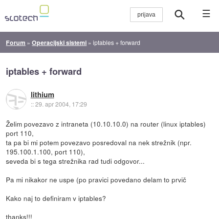
☰
Forum
»
Operacijski sistemi
»
iptables + forward
iptables + forward
lithium
::
29. apr 2004, 17:29
Želim povezavo z intraneta (10.10.10.0) na router (linux iptables)
port 110,
ta pa bi mi potem povezavo posredoval na nek strežnik (npr.
195.100.1.100, port 110),
seveda bi s tega strežnika rad tudi odgovor...
Pa mi nikakor ne uspe (po pravici povedano delam to prvič
Kako naj to definiram v iptables?
thanks!!!