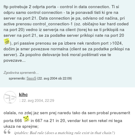
ftp potrebuje 2 odprta porta - control in data connection. Ti si
odpru samo control connection - ta je ponavadi tisti ki gre na
server na port 21. Data connection je pa, odvisno od načina, pri
active prenosu control_connection-1 (oz. običajno kar hard coded
na port 20) vedno iz serverja na client (torej ko se ti priklopiš na
server na port 21, se za podatke server priklopi nate na port 20
), pri passive prenosu se pa izbere nek random port >1024,
dočim je smer povezave normalna (client se za podatke priklopi na
server). Za popolno delovanje boš moral poštimati vse te
povezave...
Zgodovina sprememb…
spremenilo:
SasoS
(
22. avg 2004 ob 22:09
)
kihc
::
22. avg 2004, 22:29
olalala, no zdej jaz sem prej naredu tako da sem probal preusmerit
porta 666
in 667 na 21 in 20, vendar kot sem rekel mi tega
ukaza ne sprejme;
iptables: Bad rule (does a matching rule exist in that chain?)