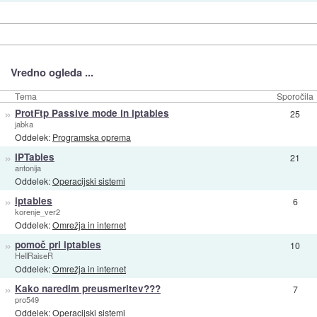
Vredno ogleda ...
Tema
Sporočila
»
ProtFtp Passive mode in iptables
25
jabka
Oddelek:
Programska oprema
»
IPTables
21
antonija
Oddelek:
Operacijski sistemi
»
iptables
6
korenje_ver2
Oddelek:
Omrežja in internet
»
pomoč pri iptables
10
HellRaiseR
Oddelek:
Omrežja in internet
»
Kako naredim preusmeritev???
7
pro549
Oddelek:
Operacijski sistemi