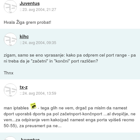
Juventus
::
23. avg 2004, 21:27
Hvala Žiga grem probat!
kihc
::
24. avg 2004, 09:35
zigam, samo se eno vprasanje: kako pa odprem cel port range - pa
ni treba da je "začetni" in "končni" port različen?
Thnx
tx-z
::
24. avg 2004, 13:59
man iptables
- tega glih ne vem, drgač pa mislm da namest
dport uporabš dports pa pol začetnport-končnport ...al dvopičje, ne
vem...za odpiranje vem kako(pač namest enga porta vpišeš recmo
50-55), za preusmert pa ne...
Juventus