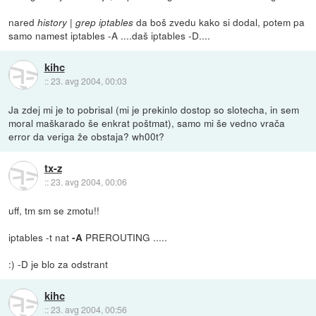
nared
da boš zvedu kako si dodal, potem pa
history | grep iptables
samo namest iptables -A ....daš iptables -D....
kihc
::
23. avg 2004, 00:03
Ja zdej mi je to pobrisal (mi je prekinlo dostop so slotecha, in sem
moral maškarado še enkrat poštmat), samo mi še vedno vrača
error da veriga že obstaja? wh00t?
tx-z
::
23. avg 2004, 00:06
uff, tm sm se zmotu!!
iptables -t nat
PREROUTING .....
-A
:) -D je blo za odstrant
kihc
::
23. avg 2004, 00:56