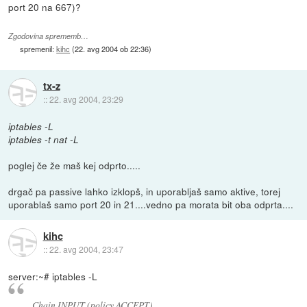
port 20 na 667)?
Zgodovina sprememb…
spremenil:
kihc
(
22. avg 2004 ob 22:36
)
tx-z
::
22. avg 2004, 23:29
iptables -L
iptables -t nat -L
poglej če že maš kej odprto.....
drgač pa passive lahko izklopš, in uporabljaš samo aktive, torej
uporablaš samo port 20 in 21....vedno pa morata bit oba odprta....
kihc
::
22. avg 2004, 23:47
server:~# iptables -L
Chain INPUT (policy ACCEPT)