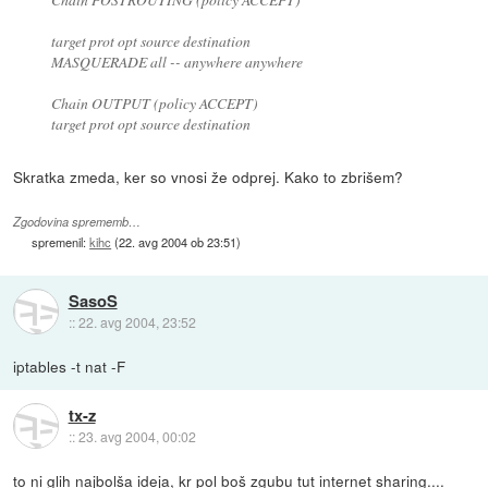
target prot opt source destination
MASQUERADE all -- anywhere anywhere
Chain OUTPUT (policy ACCEPT)
target prot opt source destination
Skratka zmeda, ker so vnosi že odprej. Kako to zbrišem?
Zgodovina sprememb…
spremenil:
kihc
(
22. avg 2004 ob 23:51
)
SasoS
::
22. avg 2004, 23:52
iptables -t nat -F
tx-z
::
23. avg 2004, 00:02
to ni glih najbolša ideja, kr pol boš zgubu tut internet sharing....