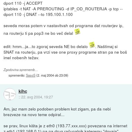
dport 110 -j ACCEPT
iptables -t NAT -A PREROUTING -d IP_OD_ROUTERJA -p tcp --
dport 110 -j DNAT --to 195.100.1.100
seveda moras potem v nastavitvah od programa dat routerjev ip,
na routerju ti pa pop3 ne bo več delal
edit: hmm...ja...to zgoraj seveda NE bo delalo
. Naštimaj si
SNAT na routerju, pa vrzi vse one proxy programe stran pa ne boš
imel nobenih težav.
Zgodovina sprememb…
spremenilo:
SasoS
(
2. maj 2004 ob 23:09
)
kihc
::
22. avg 2004, 19:27
Am, jaz mam zelo podoben problem kot zigam, pa da nebi
brezveze na novo teme odpiral...
se prav, linux kišta je z eth0 (193.77.xxx.xxx) povezana na internet
z eth1 (192.168.0.1) pa na drug računalnik kateremu "dovaja"