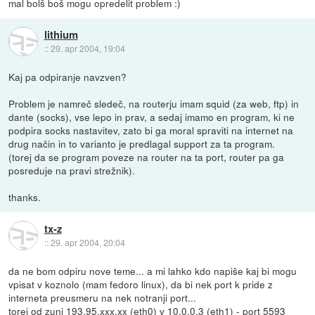
mal bolš boš mogu opredelit problem :)
lithium
::
29. apr 2004, 19:04
Kaj pa odpiranje navzven?
Problem je namreč sledeč, na routerju imam squid (za web, ftp) in
dante (socks), vse lepo in prav, a sedaj imamo en program, ki ne
podpira socks nastavitev, zato bi ga moral spraviti na internet na
drug način in to varianto je predlagal support za ta program.
(torej da se program poveze na router na ta port, router pa ga
posreduje na pravi strežnik).
thanks.
tx-z
::
29. apr 2004, 20:04
da ne bom odpiru nove teme... a mi lahko kdo napiše kaj bi mogu
vpisat v koznolo (mam fedoro linux), da bi nek port k pride z
interneta preusmeru na nek notranji port...
torej od zuni 193.95.xxx.xx (eth0) v 10.0.0.3 (eth1) - port 5593