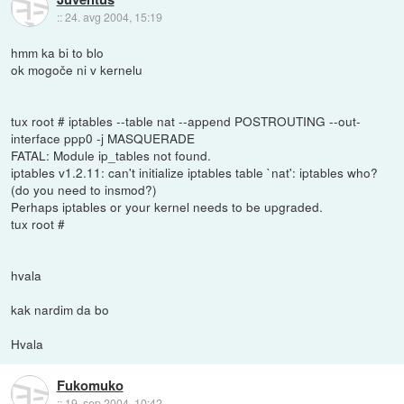
::
24. avg 2004, 15:19
hmm ka bi to blo
ok mogoče ni v kernelu
tux root # iptables --table nat --append POSTROUTING --out-
interface ppp0 -j MASQUERADE
FATAL: Module ip_tables not found.
iptables v1.2.11: can't initialize iptables table `nat': iptables who?
(do you need to insmod?)
Perhaps iptables or your kernel needs to be upgraded.
tux root #
hvala
kak nardim da bo
Hvala
Fukomuko
::
19. sep 2004, 10:42