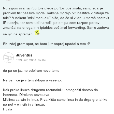
No zigom sva na ircu tole glede portov poštimala, samo zdaj je
problem tist passive mode. Kakšne morajo biti nastitve v ruterju za
tole? V nekem "mini manualu" piše, da če si v lan-u moraš nastavit
IP ruterja, kar sem tudi naredil, potem pa sem razpon portov
zmanšal na enega in v iptables poštimal forwarding. Samo zadeva
se nič ne spremeni
Eh, zdej grem spat, se bom jutr naprej upadal s tem :P
Juventus
::
23. avg 2004, 09:04
da pa se jaz ne odpiram nove teme.
Ne vem ce je v tem sklopu a vseeno.
Kak preko linuxa drugemu racunalniku omogočiti dostop do
interneta. Direktna povezava.
Mislima za win in linux. Prva kišta samo linux in da drga gre lahko
na net v winsih in v linuxu.
Hvala