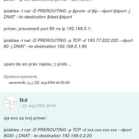
iptables -t nat -D PREROUTING -p $proto -d $ip --dport $dport -j
DNAT --to-destination $dest:$dport
primer; preusmerš port 80 na ip 192.168.0.1:
iptables -t nat -D PREROUTING -p TCP -d 193.77.222.222 --dport
80 -j DNAT --to-destination 192.168.0.1:80
upam da sm prav napisu ;) probi...
Zgodovina sprememb…
spremenilo:
tx-z
(
22. avg 2004 ob 20:42
)
tx-z
::
22. avg 2004, 20:49
aja evo za tvoj primer:
iptables -t nat -D PREROUTING -p TCP -d xxx.xxx.xxx.xxx --dport
8020 -j DNAT --to-destination 192.168.0.2:20