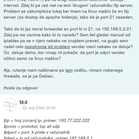
internet. Zdej bi pa rad mel na tem 'drugem' računalniku ftp server.
Problem se zakomplicira tukaj ker imam na linux mašini že en ftp
server (za dostop do apache folderja), tako da je port 21 zaseden.
Tako da bi jaz moral forwardat en port ki ni 21, na 192.168.0.2:21.
Zdej pa me zanima kako bi to naredu? Sem šel gledat manual od
iptables pa se v njem nekako ne znajdem preveč, na guglu sem
našel celo
popolnoma isti problem
vendar meni nekako ne deluje?
Oz. deluje delno, ker nmap mi pokaže, da port je odprt vendar
očitno samo za linux mašino?
Aja, rutanje mam naštimano po
tem
vodiču, nimam nobenega
firewalla, os je pa Debian.
Hvala za odgovor
tx-z
::
22. avg 2004, 20:40
$ip = tvoj zunanij ip, primer: 193.77.222.222
$proto = protokol, tcp ali udp
$dport = port, k pride v računalnik
$dest = ip od računalnika, primer 192.168.0.1