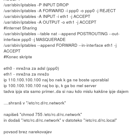
/usr/sbin/iptables -P INPUT DROP
/usr/sbin/iptables -A FORWARD -i ppp0 -o ppp0 -j REJECT
/usr/sbin/iptables -A INPUT -i eth1 -j ACCEPT
/usr/sbin/iptables -A OUTPUT -o eth1 -j ACCEPT
#Internet Sharing
/usr/sbin/iptables --table nat --append POSTROUTING --out-
interface ppp0 -j MASQUERADE
/usr/sbin/iptables --append FORWARD --in-interface eth1 -j
ACCEPT
#Konec skripte
eth0 - mrežna za adsl (ppp0)
eth1 - mrežna za mrežo
ip 110.100.100.100 naj bo nek k ga ne boste uporablal
ip 100.100.100.100 naj bo ip, k ga bo mel server
tadva ipja sta samo primer..da si nau kdo mislu kakšne ipje dajem
....shranš v "/etc/rc.d/rc.network"
napišeš "chmod 755 /etc/rc.d/rc.network"
in dodaš "/etc/rc.d/rc.network" v datoteko "/etc/rc.d/rc.local"
povsod brez narekovajev