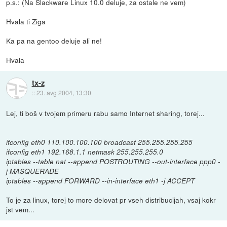
p.s.: (Na Slackware Linux 10.0 deluje, za ostale ne vem)
Hvala ti Ziga
Ka pa na gentoo deluje ali ne!
Hvala
tx-z
::
23. avg 2004, 13:30
Lej, ti boš v tvojem primeru rabu samo Internet sharing, torej...
ifconfig eth0 110.100.100.100 broadcast 255.255.255.255
ifconfig eth1 192.168.1.1 netmask 255.255.255.0
iptables --table nat --append POSTROUTING --out-interface ppp0 -
j MASQUERADE
iptables --append FORWARD --in-interface eth1 -j ACCEPT
To je za linux, torej to more delovat pr vseh distribucijah, vsaj kokr
jst vem...