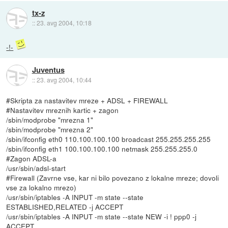
tx-z
::
23. avg 2004, 10:18
-!-
Juventus
::
23. avg 2004, 10:44
#Skripta za nastavitev mreze + ADSL + FIREWALL
#Nastavitev mreznih kartic + zagon
/sbin/modprobe "mrezna 1"
/sbin/modprobe "mrezna 2"
/sbin/ifconfig eth0 110.100.100.100 broadcast 255.255.255.255
/sbin/ifconfig eth1 100.100.100.100 netmask 255.255.255.0
#Zagon ADSL-a
/usr/sbin/adsl-start
#Firewall (Zavrne vse, kar ni bilo povezano z lokalne mreze; dovoli
vse za lokalno mrezo)
/usr/sbin/iptables -A INPUT -m state --state
ESTABLISHED,RELATED -j ACCEPT
/usr/sbin/iptables -A INPUT -m state --state NEW -i ! ppp0 -j
ACCEPT