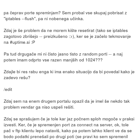
pa čeprav porte spreminjam? Sem probal vse skupaj pobrisat z
"iptables --flush", pa ni nobenega učinka.
Zdaj je še problem da ne morem kište resetirat (tako se iptables
zagotovo zbrišejo -- preizkušeno :>), ker se je začelo tekmovanje
na #uptime.si :P
Pa tud drgugače mi ni čisto jasno tisto z random porti -- a naj
potem imam odprto vse razen manjših od 1024???
Zdajle bi res rabu enga ki ima enako situacijo da bi povedal kako je
zadevo rešu?
/edit
Zdaj sem na enem drugem portalu opazil da je imel še nekdo tak
problem vendar ga niso uspeli rešiti.
Zdaj se sprašujem če je tole kar jaz počnem sploh mogoče v praksi
izvesti. Ker, če je spremenjen port za connect na server, ok, tole
pač v ftp klientu lepo nataviš, kako pa potem lahko klient ve da se
bodo podatki prenešali po drugi poti (se pravi ko sem spremenil