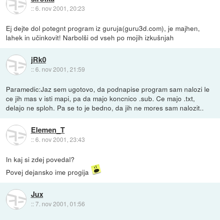
::
6. nov 2001, 20:23
Ej dejte dol potegnt program iz guruja(guru3d.com), je majhen,
lahek in učinkovit! Narbolši od vseh po mojih izkušnjah
jRk0
::
6. nov 2001, 21:59
Paramedic:Jaz sem ugotovo, da podnapise program sam nalozi le
ce jih mas v isti mapi, pa da majo koncnico .sub. Ce majo .txt,
delajo ne sploh. Pa se to je bedno, da jih ne mores sam nalozit..
Elemen_T
::
6. nov 2001, 23:43
In kaj si zdej povedal?
Povej dejansko ime progija
Jux
::
7. nov 2001, 01:56