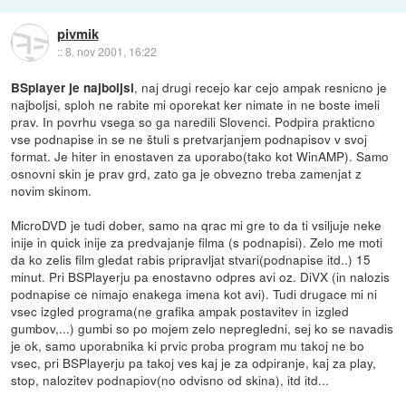
pivmik
::
8. nov 2001, 16:22
, naj drugi recejo kar cejo ampak resnicno je
BSplayer je najboljsi
najboljsi, sploh ne rabite mi oporekat ker nimate in ne boste imeli
prav. In povrhu vsega so ga naredili Slovenci. Podpira prakticno
vse podnapise in se ne štuli s pretvarjanjem podnapisov v svoj
format. Je hiter in enostaven za uporabo(tako kot WinAMP). Samo
osnovni skin je prav grd, zato ga je obvezno treba zamenjat z
novim skinom.
MicroDVD je tudi dober, samo na qrac mi gre to da ti vsiljuje neke
inije in quick inije za predvajanje filma (s podnapisi). Zelo me moti
da ko zelis film gledat rabis pripravljat stvari(podnapise itd..) 15
minut. Pri BSPlayerju pa enostavno odpres avi oz. DiVX (in nalozis
podnapise ce nimajo enakega imena kot avi). Tudi drugace mi ni
vsec izgled programa(ne grafika ampak postavitev in izgled
gumbov,...) gumbi so po mojem zelo nepregledni, sej ko se navadis
je ok, samo uporabnika ki prvic proba program mu takoj ne bo
vsec, pri BSPlayerju pa takoj ves kaj je za odpiranje, kaj za play,
stop, nalozitev podnapiov(no odvisno od skina), itd itd...