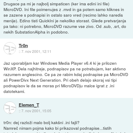
Drugace pa mi je najbolj simpaticen (ker ima edini ini file)
MicroDVD. Ini file poimenujes z .mvd in ga potem samo kliknes in
se zazene s podnapisi in ostalo saro vred (recimo lahko naredis
menije). Edino tisti QuickIni je nekoliko storast. Glede pretvarjanja
pa tako: ni potrebno, MicroDVD razume vse zivo. Od .sub, .srt, do
nekih SubstationAlpha in podobno.
Tr0n
::
7. nov 2001, 12:11
Jaz uporabljam kar Windows Media Player v6.4 ki je prilozen
WinXP. Dela najhitreje, podnapisov pa ne potrebujem, ker aktivno
razumem anglescino. Ce pa ze rabim kdaj podnapise pa MicroDVD
ali PowerDivx Next Generation. Pri obeh delajo skoraj vsi tipi
podnapisov le da se moras pri MicroDVDju malce igrat z .ini
datotekami.
Elemen_T
::
7. nov 2001, 15:05
tr0n: dej razloži malo bolj kakšni .ini fajli?
Namreč nimam pojma kako bi prikazoval podnapise...tistih