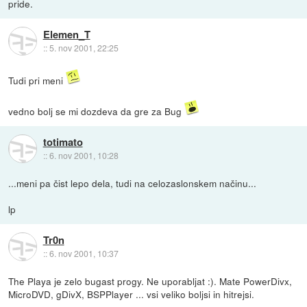
pride.
Elemen_T
::
5. nov 2001, 22:25
Tudi pri meni
vedno bolj se mi dozdeva da gre za Bug
totimato
::
6. nov 2001, 10:28
...meni pa čist lepo dela, tudi na celozaslonskem načinu...
lp
Tr0n
::
6. nov 2001, 10:37
The Playa je zelo bugast progy. Ne uporabljat :). Mate PowerDivx,
MicroDVD, gDivX, BSPPlayer ... vsi veliko boljsi in hitrejsi.