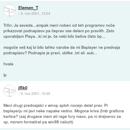
Elemen_T
::
6. nov 2001, 13:54
Tr0n: Ja seveda...ampak meni noben od teh programov noče
prikazovat podnapisov pa čeprav vse delam po pravilih. Zato
uporabljam Playa...ki mi je, če nebi bilo beline čisto bp...
mogoče veš kaj bi bilo lahko narobe da mi Bsplayer ne predvaja
podnapisov? Podnapis je pravi, oblike .txt ali .sub...
hvala
lp
jRk0
::
6. nov 2001, 16:39
Meni drugi predvajalci v winxp sploh nocejo delat prav. Pr
bsplayerju mi javi neke napake vedno. Mogoce kriva 2mb graficna
kartica? (saj drugace mam ati rage fury maxx, pa ni drajverov za
xp, morem formatirat pa win98 nalozit)