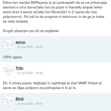
Edino kar manjka BSPlayerju je pri podnapisih da se ne prikazujejo
obcrtani s crno barvo(tako kot na poptv in KanalA) ampak lahko
samo brez s senco ali tako kot Slovenija1 in 2 (samo da niso
polprozorni). Pa tudi to da program ni dokoncan in da ga je treba
se malo dodelat.
Drugih playerjev pa niti ne pogledat.
servo
::
8. nov 2001, 16:33
100% agree
Tr0n
::
8. nov 2001, 19:44
Eh, ti nimas pojma. Najboljsi in najhitrejsi je stari WMP. Potem si
samo se dljas podporo za podnapise in to je to.
Binji
::
8. nov 2001, 19:51