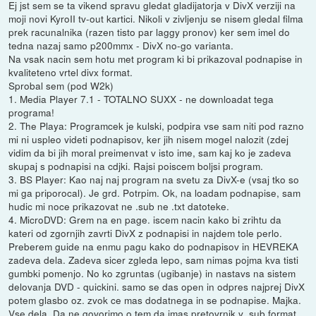
Ej jst sem se ta vikend spravu gledat gladijatorja v DivX verziji na
moji novi KyroII tv-out kartici. Nikoli v zivljenju se nisem gledal filma
prek racunalnika (razen tisto par laggy pronov) ker sem imel do
tedna nazaj samo p200mmx - DivX no-go varianta.
Na vsak nacin sem hotu met program ki bi prikazoval podnapise in
kvaliteteno vrtel divx format.
Sprobal sem (pod W2k)
1. Media Player 7.1 - TOTALNO SUXX - ne downloadat tega
programa!
2. The Playa: Programcek je kulski, podpira vse sam niti pod razno
mi ni uspleo videti podnapisov, ker jih nisem mogel nalozit (zdej
vidim da bi jih moral preimenvat v isto ime, sam kaj ko je zadeva
skupaj s podnapisi na cdjki. Rajsi poiscem boljsi program.
3. BS Player: Kao naj naj program na svetu za DivX-e (vsaj tko so
mi ga priporocal). Je grd. Potrpim. Ok, na loadam podnapise, sam
hudic mi noce prikazovat ne .sub ne .txt datoteke.
4. MicroDVD: Grem na en page. iscem nacin kako bi zrihtu da
kateri od zgornjih zavrti DivX z podnapisi in najdem tole perlo.
Preberem guide na enmu pagu kako do podnapisov in HEVREKA
zadeva dela. Zadeva sicer zgleda lepo, sam nimas pojma kva tisti
gumbki pomenjo. No ko zgruntas (ugibanje) in nastavs na sistem
delovanja DVD - quickini. samo se das open in odpres najprej DivX
potem glasbo oz. zvok ce mas dodatnega in se podnapise. Majka.
Vse dela. Da ne govorimo o tem da imas pretovrnik v .sub format.