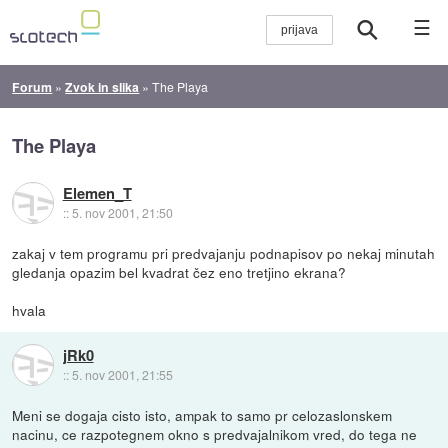
☰
Forum
»
Zvok in slika
»
The Playa
The Playa
Elemen_T
::
5. nov 2001, 21:50
zakaj v tem programu pri predvajanju podnapisov po nekaj minutah
gledanja opazim bel kvadrat čez eno tretjino ekrana?
hvala
jRk0
::
5. nov 2001, 21:55
Meni se dogaja cisto isto, ampak to samo pr celozaslonskem
nacinu, ce razpotegnem okno s predvajalnikom vred, do tega ne