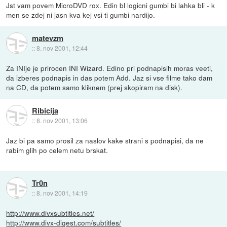
Jst vam povem MicroDVD rox. Edin bl logicni gumbi bi lahka bli - k
men se zdej ni jasn kva kej vsi ti gumbi nardijo.
matevzm
::
8. nov 2001, 12:44
Za INIje je prirocen INI Wizard. Edino pri podnapisih moras veeti,
da izberes podnapis in das potem Add. Jaz si vse filme tako dam
na CD, da potem samo kliknem (prej skopiram na disk).
Ribicija
::
8. nov 2001, 13:06
Jaz bi pa samo prosil za naslov kake strani s podnapisi, da ne
rabim glih po celem netu brskat.
Tr0n
::
8. nov 2001, 14:19
http://www.divxsubtitles.net/
http://www.divx-digest.com/subtitles/