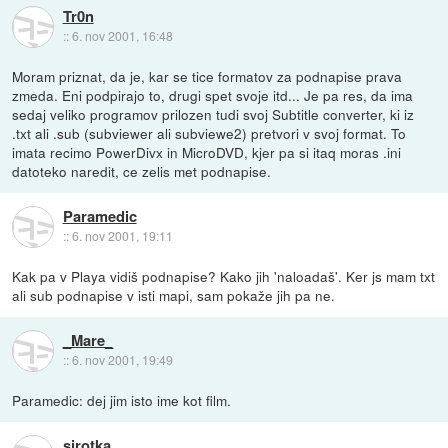
Tr0n
::
6. nov 2001, 16:48
Moram priznat, da je, kar se tice formatov za podnapise prava
zmeda. Eni podpirajo to, drugi spet svoje itd... Je pa res, da ima
sedaj veliko programov prilozen tudi svoj Subtitle converter, ki iz
.txt ali .sub (subviewer ali subviewe2) pretvori v svoj format. To
imata recimo PowerDivx in MicroDVD, kjer pa si itaq moras .ini
datoteko naredit, ce zelis met podnapise.
Paramedic
::
6. nov 2001, 19:11
Kak pa v Playa vidiš podnapise? Kako jih 'naloadaš'. Ker js mam txt
ali sub podnapise v isti mapi, sam pokaže jih pa ne.
_Mare_
::
6. nov 2001, 19:49
Paramedic: dej jim isto ime kot film.
sirotka