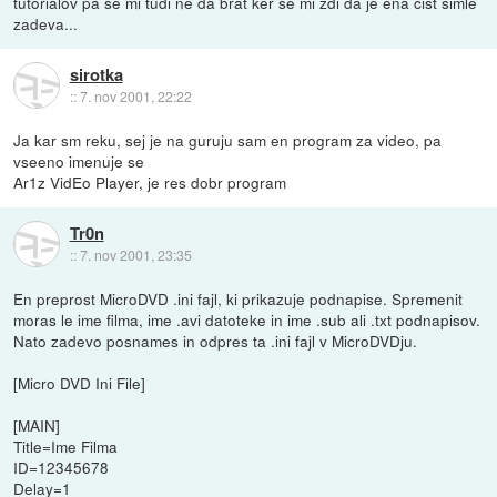
tutorialov pa se mi tudi ne da brat ker se mi zdi da je ena čist simle
zadeva...
sirotka
::
7. nov 2001, 22:22
Ja kar sm reku, sej je na guruju sam en program za video, pa
vseeno imenuje se
Ar1z VidEo Player, je res dobr program
Tr0n
::
7. nov 2001, 23:35
En preprost MicroDVD .ini fajl, ki prikazuje podnapise. Spremenit
moras le ime filma, ime .avi datoteke in ime .sub ali .txt podnapisov.
Nato zadevo posnames in odpres ta .ini fajl v MicroDVDju.
[Micro DVD Ini File]
[MAIN]
Title=Ime Filma
ID=12345678
Delay=1