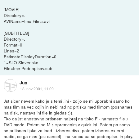
[MOVIE]
Directory=.
AVIName=Ime Filma.avi
[SUBTITLES]
Directory=.
Format=0
Lines=2
EstimateDisplayDuration=0
1=SLO Slovensko
File=Ime Podnapisov.sub
Jux
::
8. nov 2001, 11:09
Jst sicer nevem kako je s temi .ini - zdijo se mi uporabni samo ko
mas film na vec cdjih in nebi rad nc prtisku med filmom (posnames
na disk, nastavs ini file in gledas :)).
Tko da jst enostavno prtisnem najprej na tipko F - namesto file >
DVD mode. Potem pa M > spremenim v quick ini. Potem pa samo
se pritisnes tipko za load - izberes divx, potem izberes externi
audio, ce ga mas (ps: cancel) - na koncu pa se podnapise. in play.