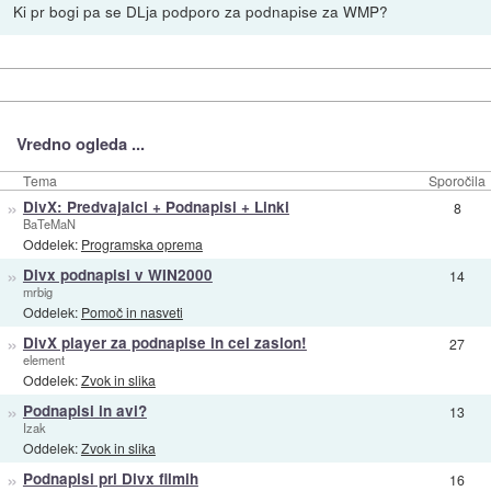
Ki pr bogi pa se DLja podporo za podnapise za WMP?
Vredno ogleda ...
Tema
Sporočila
»
DivX: Predvajalci + Podnapisi + Linki
8
BaTeMaN
Oddelek:
Programska oprema
»
Divx podnapisi v WIN2000
14
mrbig
Oddelek:
Pomoč in nasveti
»
DivX player za podnapise in cel zaslon!
27
element
Oddelek:
Zvok in slika
»
Podnapisi in avi?
13
Izak
Oddelek:
Zvok in slika
»
Podnapisi pri Divx filmih
16