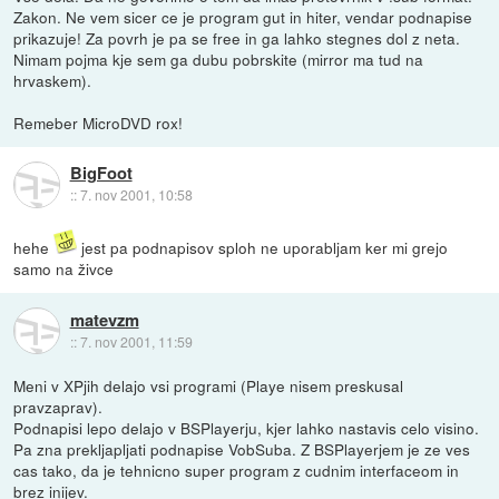
Zakon. Ne vem sicer ce je program gut in hiter, vendar podnapise
prikazuje! Za povrh je pa se free in ga lahko stegnes dol z neta.
Nimam pojma kje sem ga dubu pobrskite (mirror ma tud na
hrvaskem).
Remeber MicroDVD rox!
BigFoot
::
7. nov 2001, 10:58
hehe
jest pa podnapisov sploh ne uporabljam ker mi grejo
samo na živce
matevzm
::
7. nov 2001, 11:59
Meni v XPjih delajo vsi programi (Playe nisem preskusal
pravzaprav).
Podnapisi lepo delajo v BSPlayerju, kjer lahko nastavis celo visino.
Pa zna prekljapljati podnapise VobSuba. Z BSPlayerjem je ze ves
cas tako, da je tehnicno super program z cudnim interfaceom in
brez inijev.