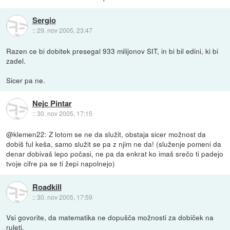
Sergio
::
29. nov 2005, 23:47
Razen ce bi dobitek presegal 933 milijonov SIT, in bi bil edini, ki bi
zadel.
Sicer pa ne.
Nejc Pintar
::
30. nov 2005, 17:15
@klemen22: Z lotom se ne da služit, obstaja sicer možnost da
dobiš ful keša, samo služit se pa z njim ne da! (služenje pomeni da
denar dobivaš lepo počasi, ne pa da enkrat ko imaš srečo ti padejo
tvoje cifre pa se ti žepi napolnejo)
Roadkill
::
30. nov 2005, 17:59
Vsi govorite, da matematika ne dopušča možnosti za dobiček na
ruleti.