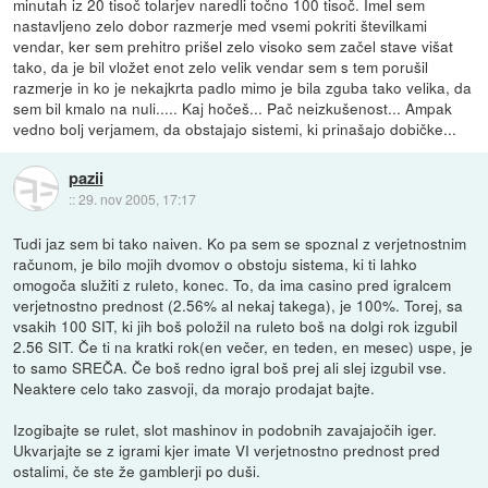
minutah iz 20 tisoč tolarjev naredli točno 100 tisoč. Imel sem
nastavljeno zelo dobor razmerje med vsemi pokriti številkami
vendar, ker sem prehitro prišel zelo visoko sem začel stave višat
tako, da je bil vložet enot zelo velik vendar sem s tem porušil
razmerje in ko je nekajkrta padlo mimo je bila zguba tako velika, da
sem bil kmalo na nuli..... Kaj hočeš... Pač neizkušenost... Ampak
vedno bolj verjamem, da obstajajo sistemi, ki prinašajo dobičke...
pazii
::
29. nov 2005, 17:17
Tudi jaz sem bi tako naiven. Ko pa sem se spoznal z verjetnostnim
računom, je bilo mojih dvomov o obstoju sistema, ki ti lahko
omogoča služiti z ruleto, konec. To, da ima casino pred igralcem
verjetnostno prednost (2.56% al nekaj takega), je 100%. Torej, sa
vsakih 100 SIT, ki jih boš položil na ruleto boš na dolgi rok izgubil
2.56 SIT. Če ti na kratki rok(en večer, en teden, en mesec) uspe, je
to samo SREČA. Če boš redno igral boš prej ali slej izgubil vse.
Neaktere celo tako zasvoji, da morajo prodajat bajte.
Izogibajte se rulet, slot mashinov in podobnih zavajajočih iger.
Ukvarjajte se z igrami kjer imate VI verjetnostno prednost pred
ostalimi, če ste že gamblerji po duši.