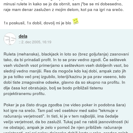
minusi rulete in kako se jo da obrnit, sam j*be se mi dobesedno,
raje mam denar zaslužen z mojim delom, kot pa na igri na srečo.
1x poskusil, 1x dobil, dovolj mi je blo
dela
::
2. dec 2005, 16:19
Ruleta (mehanska), blackjack in loto so (brez goljufanja) zasnovani
tako, da bi prinašali profit. In to se prav vedno zgodi. Če seštevek
vseh vloženih vsot primerjamo s seštevkom vseh dobljenih vsot, bo
slednji vedno manjši. Res da mogoče kdo kaj dobi, ampak zato jih
je pa toliko več prej izgubilo, loteriji/kazinu je pa prav vseeno, kdo
dobi tiste zmagovalne odseke, glavno da so skupno na profitu. In
dlje časa kot obratujejo, bolj se bodo približali tistemu
projektiranemu profitu.
Poker je pa čisto druga zgodba (ne video poker in podobna šara)
kot igre na srečo. Tam pač več osebkov med sabo "tekmuje v
računanju verjetnosti". In tisti, ki je v tem najboljši, ima čedalje
večjo verjetnost, da bo zaslužil. Tukaj pač ne rabiš jasnovidnosti (ki
ne obstaja), ampak je zelo v pomoč že njen približek- računanje
verjetnosti, saj pri pokru dejansko dobiš karte v roke, preden sploh