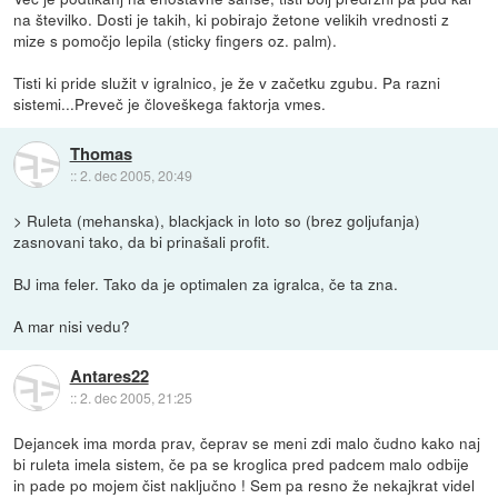
na številko. Dosti je takih, ki pobirajo žetone velikih vrednosti z
mize s pomočjo lepila (sticky fingers oz. palm).
Tisti ki pride služit v igralnico, je že v začetku zgubu. Pa razni
sistemi...Preveč je človeškega faktorja vmes.
Thomas
::
2. dec 2005, 20:49
> Ruleta (mehanska), blackjack in loto so (brez goljufanja)
zasnovani tako, da bi prinašali profit.
BJ ima feler. Tako da je optimalen za igralca, če ta zna.
A mar nisi vedu?
Antares22
::
2. dec 2005, 21:25
Dejancek ima morda prav, čeprav se meni zdi malo čudno kako naj
bi ruleta imela sistem, če pa se kroglica pred padcem malo odbije
in pade po mojem čist naključno ! Sem pa resno že nekajkrat videl