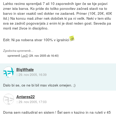
Lahko recimo spremljaš 7 ali 10 zaporednih iger če se kje pojavi
zmer ista barva. Ko pride do toliko ponovitev začneš stavit na to
barvo in sicer vsakič več dokler ne zadaneš. Primer (10€, 20€, 40€
itd.) Na koncu maš ziher nek dobiček ki pa ni velik. Neki v tem stilu
sva se zadnič pogovarjala z enim ki je dost reden gost. Seveda pa
morš met živce in disciplino.
Edit: Ni pa nobena stvar 100% v igralnici
Zgodovina sprememb…
spremenil:
LapD
(
29. nov 2005 ob 16:40
)
BigWhale
::
29. nov 2005, 16:39
Dalo bi se, ce ne bi bil max vlozek omejen. ;)
Antares22
::
29. nov 2005, 17:03
Doma sem naštudiral en sistem ! Šel sem v kazino in na ruleti v 45