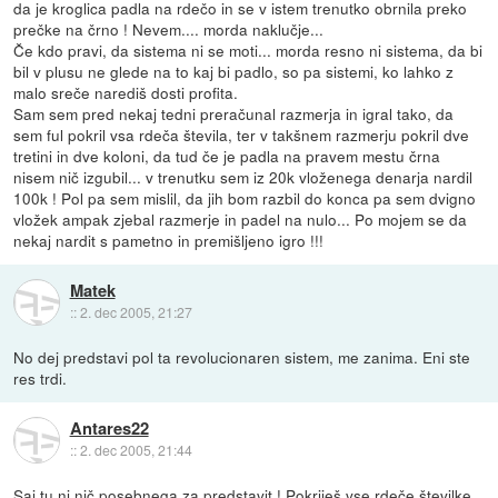
da je kroglica padla na rdečo in se v istem trenutko obrnila preko
prečke na črno ! Nevem.... morda naklučje...
Če kdo pravi, da sistema ni se moti... morda resno ni sistema, da bi
bil v plusu ne glede na to kaj bi padlo, so pa sistemi, ko lahko z
malo sreče narediš dosti profita.
Sam sem pred nekaj tedni preračunal razmerja in igral tako, da
sem ful pokril vsa rdeča števila, ter v takšnem razmerju pokril dve
tretini in dve koloni, da tud če je padla na pravem mestu črna
nisem nič izgubil... v trenutku sem iz 20k vloženega denarja nardil
100k ! Pol pa sem mislil, da jih bom razbil do konca pa sem dvigno
vložek ampak zjebal razmerje in padel na nulo... Po mojem se da
nekaj nardit s pametno in premišljeno igro !!!
Matek
::
2. dec 2005, 21:27
No dej predstavi pol ta revolucionaren sistem, me zanima. Eni ste
res trdi.
Antares22
::
2. dec 2005, 21:44
Saj tu ni nič posebnega za predstavit ! Pokriješ vse rdeče številke,