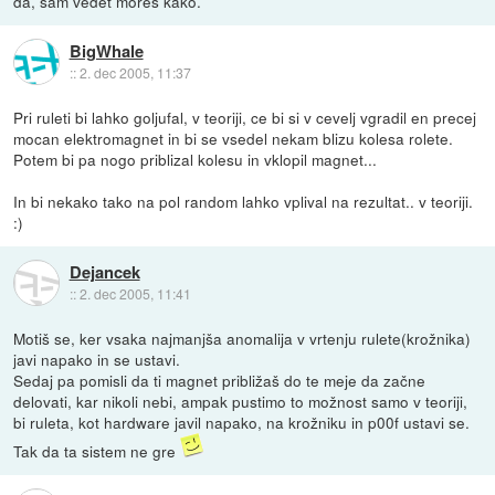
da, sam vedet moreš kako.
BigWhale
::
2. dec 2005, 11:37
Pri ruleti bi lahko goljufal, v teoriji, ce bi si v cevelj vgradil en precej
mocan elektromagnet in bi se vsedel nekam blizu kolesa rolete.
Potem bi pa nogo priblizal kolesu in vklopil magnet...
In bi nekako tako na pol random lahko vplival na rezultat.. v teoriji.
:)
Dejancek
::
2. dec 2005, 11:41
Motiš se, ker vsaka najmanjša anomalija v vrtenju rulete(krožnika)
javi napako in se ustavi.
Sedaj pa pomisli da ti magnet približaš do te meje da začne
delovati, kar nikoli nebi, ampak pustimo to možnost samo v teoriji,
bi ruleta, kot hardware javil napako, na krožniku in p00f ustavi se.
Tak da ta sistem ne gre