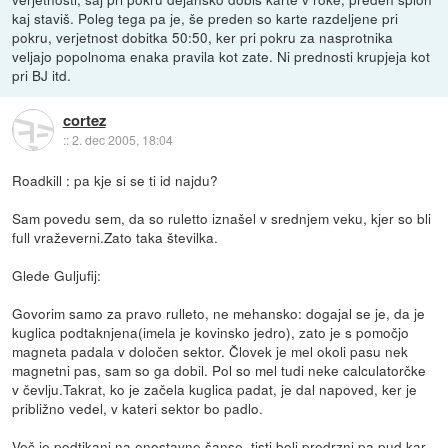
kaj staviš. Poleg tega pa je, še preden so karte razdeljene pri
pokru, verjetnost dobitka 50:50, ker pri pokru za nasprotnika
veljajo popolnoma enaka pravila kot zate. Ni prednosti krupjeja kot
pri BJ itd.
cortez
::
2. dec 2005, 18:04
Roadkill : pa kje si se ti id najdu?
Sam povedu sem, da so ruletto iznašel v srednjem veku, kjer so bli
full vraževerni.Zato taka številka.
Glede Guljufij:
Govorim samo za pravo rulleto, ne mehansko: dogajal se je, da je
kuglica podtaknjena(imela je kovinsko jedro), zato je s pomočjo
magneta padala v določen sektor. Človek je mel okoli pasu nek
magnetni pas, sam so ga dobil. Pol so mel tudi neke calculatorčke
v čevlju.Takrat, ko je začela kuglica padat, je dal napoved, ker je
približno vedel, v kateri sektor bo padlo.
Več je podtikanj na enostavne šanse, tisti bolj predrzni pa pud kar