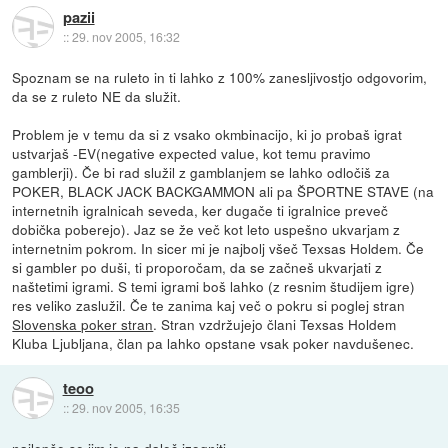
pazii
::
29. nov 2005, 16:32
Spoznam se na ruleto in ti lahko z 100% zanesljivostjo odgovorim,
da se z ruleto NE da služit.
Problem je v temu da si z vsako okmbinacijo, ki jo probaš igrat
ustvarjaš -EV(negative expected value, kot temu pravimo
gamblerji). Če bi rad služil z gamblanjem se lahko odločiš za
POKER, BLACK JACK BACKGAMMON ali pa ŠPORTNE STAVE (na
internetnih igralnicah seveda, ker dugače ti igralnice preveč
dobička poberejo). Jaz se že več kot leto uspešno ukvarjam z
internetnim pokrom. In sicer mi je najbolj všeč Texsas Holdem. Če
si gambler po duši, ti proporočam, da se začneš ukvarjati z
naštetimi igrami. S temi igrami boš lahko (z resnim študijem igre)
res veliko zaslužil. Če te zanima kaj več o pokru si poglej stran
Slovenska poker stran
. Stran vzdržujejo člani Texsas Holdem
Kluba Ljubljana, član pa lahko opstane vsak poker navdušenec.
teoo
::
29. nov 2005, 16:35
najlepše se jim je na daleč izogniti.