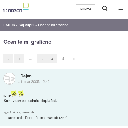
☰
Forum
»
Kaj kupiti
»
Ocenite mi graficno
Ocenite mi graficno
...
5
»
«
1
3
4
_Dejan_
::
1. mar 2005, 12:42
jp je
Sam vsen se splača doplačat.
Zgodovina sprememb…
spremenil:
_Dejan_
(
1. mar 2005 ob 12:42
)