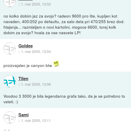
::
1. mar 2005, 13:02
no kolko dobim jaz za svojo? radeon 9600 pro lite, kupljen kot
navaden, 400/202 po defaultu, za salo dela pri 470/255 brez dod.
hlajenja... razmisljam o novi kartolini, mogoce 6600, torej kolk
dobim za svojo? hvala za vse nasvete LP!
Goldee
::
1. mar 2005, 13:04
proizvajalec je canyon btw
Tilen
::
1. mar 2005, 13:06
Voodoo 3 3000 je bila legendarna grafa tako, da je se potrebno to
vsteti. :)
Sami
::
1. mar 2005, 13:11