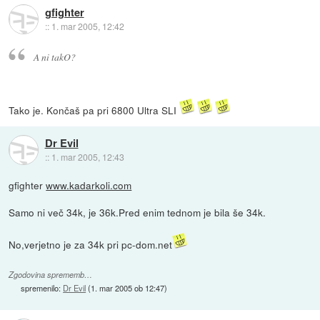
gfighter
::
1. mar 2005, 12:42
A ni takO?
Tako je. Končaš pa pri 6800 Ultra SLI
Dr Evil
::
1. mar 2005, 12:43
gfighter
www.kadarkoli.com
Samo ni več 34k, je 36k.Pred enim tednom je bila še 34k.
No,verjetno je za 34k pri pc-dom.net
Zgodovina sprememb…
spremenilo:
Dr Evil
(
1. mar 2005 ob 12:47
)