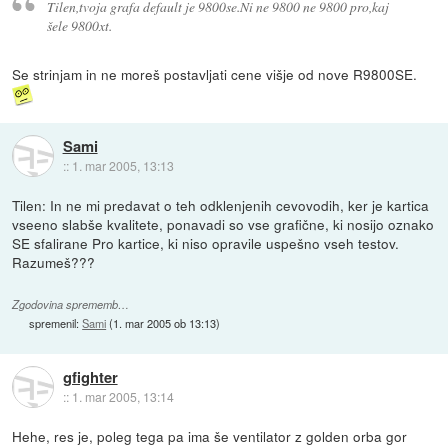
Tilen,tvoja grafa default je 9800se.Ni ne 9800 ne 9800 pro,kaj
šele 9800xt.
Se strinjam in ne moreš postavljati cene višje od nove R9800SE.
Sami
::
1. mar 2005, 13:13
Tilen: In ne mi predavat o teh odklenjenih cevovodih, ker je kartica
vseeno slabše kvalitete, ponavadi so vse grafične, ki nosijo oznako
SE sfalirane Pro kartice, ki niso opravile uspešno vseh testov.
Razumeš???
Zgodovina sprememb…
spremenil:
Sami
(
1. mar 2005 ob 13:13
)
gfighter
::
1. mar 2005, 13:14
Hehe, res je, poleg tega pa ima še ventilator z golden orba gor