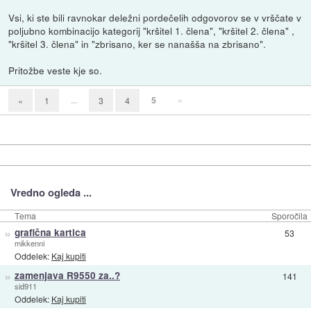
Vsi, ki ste bili ravnokar deležni pordečelih odgovorov se v vrščate v
poljubno kombinacijo kategorij "kršitel 1. člena", "kršitel 2. člena" ,
"kršitel 3. člena" in "zbrisano, ker se nanašša na zbrisano".
Pritožbe veste kje so.
...
5
»
«
1
3
4
Vredno ogleda ...
Tema
Sporočila
»
grafična kartica
53
mikkenni
Oddelek:
Kaj kupiti
»
zamenjava R9550 za..?
141
sid911
Oddelek:
Kaj kupiti