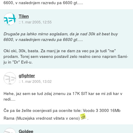
6600, v naslednjem razredu pa 6600 gt.....
Tilen
::
1. mar 2005, 12:55
Drugače pa lahko mirno soglašam, da je nad 30k sit best buy
6600, v naslednjem razredu pa 6600 gt.....
Oki oki, 30k, basta. Za manj je ne dam za vec pa je tudi "ne"
prodam. Torej sem vseeno postavil zelo realno ceno napram Sami-
ju in "Dr" Evil-u.
gfighter
::
1. mar 2005, 13:02
Hehe, jaz sem se tud zdaj zmenu za 17K SIT kar se mi zdi kar v
redi....
Če pa še želite ocenjevati pa ocenite tole: Voodo 3 3000 16Mb
Rama (Muzejska vrednost všteta v ceno)
.
Goldee