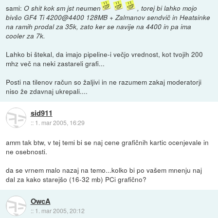
sami:
O shit kok sm jst neumen
, torej bi lahko mojo
bivšo GF4 Ti 4200@4400 128MB + Zalmanov sendvič in Heatsinke
na ramih prodal za 35k, zato ker se navije na 4400 in pa ima
cooler za 7k.
Lahko bi štekal, da imajo pipeline-i večjo vrednost, kot tvojih 200
mhz več na neki zastareli grafi...
Posti na tilenov račun so žaljivi in ne razumem zakaj moderatorji
niso že zdavnaj ukrepali....
sid911
::
1. mar 2005, 16:29
amm tak btw, v tej temi bi se naj cene grafičnih kartic ocenjevale in
ne osebnosti.
da se vrnem malo nazaj na temo...kolko bi po vašem mnenju naj
dal za kako starejšo (16-32 mb) PCi grafično?
OwcA
::
1. mar 2005, 20:12