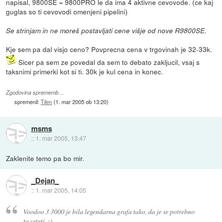
napisal, 9800SE = 9800PRO le da ima 4 aktivne cevovode. (ce kaj
guglas so ti cevovodi omenjeni pipelini)
Se strinjam in ne moreš postavljati cene višje od nove R9800SE.
Kje sem pa dal visjo ceno? Povprecna cena v trgovinah je 32-33k.
Sicer pa sem ze povedal da sem to debato zakljucil, vsaj s
taksnimi primerki kot si ti. 30k je kul cena in konec.
Zgodovina sprememb…
spremenil:
Tilen
(
1. mar 2005 ob 13:20
)
msms
::
1. mar 2005, 13:47
Zaklenite temo pa bo mir.
_Dejan_
::
1. mar 2005, 14:05
Voodoo 3 3000 je bila legendarna grafa tako, da je se potrebno
to vsteti. :)