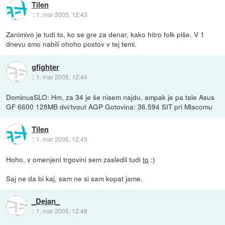
Tilen
::
1. mar 2005, 12:43
Zanimivo je tudi to, ko se gre za denar, kako hitro folk piše. V 1
dnevu smo nabili ohoho postov v tej temi.
gfighter
::
1. mar 2005, 12:44
DominusSLO: Hm, za 34 je še nisem najdu, ampak je pa tale Asus
GF 6600 128MB dvi/tvout AGP Gotovina: 36.594 SIT pri Mlacomu
Tilen
::
1. mar 2005, 12:45
Hoho, v omenjeni trgovini sem zasledil tudi
to
:)
Saj ne da bi kaj, sam ne si sam kopat jame.
_Dejan_
::
1. mar 2005, 12:48