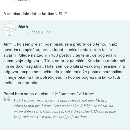
A se niso dale dat te kartice v SLI?
Myth
::
1. mar 2005, 14:05
Amm... ko sem prejšni post pisal, sem prebral celo temo. In jaz
govorim na splošno, ne me fopat z nekimi detajlami in takimi
stvarmi. Glede na zadnjih 100 postov v tej temi , če pogledam
samo tvoje odgovore, Tilen, so prav patetični. Kdo komu odpira oči
, bi se dalo razglablat. Hotel sem celo citirat vsak tvoj nesmisel in ti
odgovor, ampak sem uvidel da je tale tema že postala sarkastična
in moje pike na I ne potrebujete. In kdo se pogreza bi lahko tudi
našteli na eno roko...
Podal bom samo en citat, ki je "pameten" od tebe:
Podal si super primerjavo, vredna je toliko kot novi SE in za
toliko jo tudi prodajam. Cena pa je 33k v JAE kjer se mi zdi, da
imajo dobre cene. Ceno sem pa, kot vidis postavil 32-33k in tako
kot pravis vec ni vredna, za manj pa je ne dam.