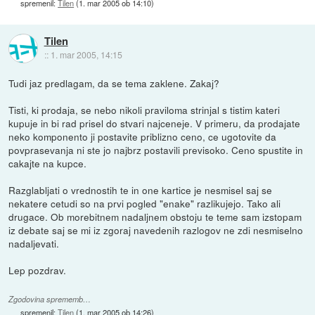
spremenil:
Tilen
(
1. mar 2005 ob 14:10
)
Tilen
::
1. mar 2005, 14:15
Tudi jaz predlagam, da se tema zaklene. Zakaj?
Tisti, ki prodaja, se nebo nikoli praviloma strinjal s tistim kateri
kupuje in bi rad prisel do stvari najceneje. V primeru, da prodajate
neko komponento ji postavite priblizno ceno, ce ugotovite da
povprasevanja ni ste jo najbrz postavili previsoko. Ceno spustite in
cakajte na kupce.
Razglabljati o vrednostih te in one kartice je nesmisel saj se
nekatere cetudi so na prvi pogled "enake" razlikujejo. Tako ali
drugace. Ob morebitnem nadaljnem obstoju te teme sam izstopam
iz debate saj se mi iz zgoraj navedenih razlogov ne zdi nesmiselno
nadaljevati.
Lep pozdrav.
Zgodovina sprememb…
spremenil:
Tilen
(
1. mar 2005 ob 14:26
)