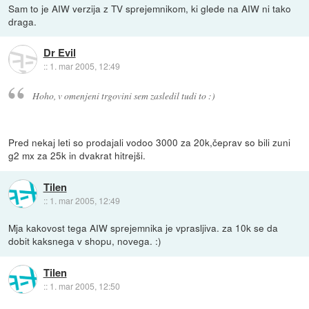
Sam to je AIW verzija z TV sprejemnikom, ki glede na AIW ni tako
draga.
Dr Evil
::
1. mar 2005, 12:49
Hoho, v omenjeni trgovini sem zasledil tudi to :)
Pred nekaj leti so prodajali vodoo 3000 za 20k,čeprav so bili zuni
g2 mx za 25k in dvakrat hitrejši.
Tilen
::
1. mar 2005, 12:49
Mja kakovost tega AIW sprejemnika je vprasljiva. za 10k se da
dobit kaksnega v shopu, novega. :)
Tilen
::
1. mar 2005, 12:50