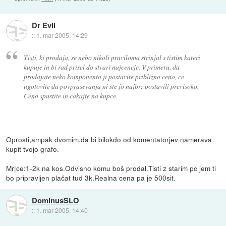
Dr Evil
::
1. mar 2005, 14:29
Tisti, ki prodaja, se nebo nikoli praviloma strinjal s tistim kateri
kupuje in bi rad prisel do stvari najceneje. V primeru, da
prodajate neko komponento ji postavite priblizno ceno, ce
ugotovite da povprasevanja ni ste jo najbrz postavili previsoko.
Ceno spustite in cakajte na kupce.
Oprosti,ampak dvomim,da bi bilokdo od komentatorjev namerava
kupit tvojo grafo.
Mr|ce:1-2k na kos.Odvisno komu boš prodal.Tisti z starim pc jem ti
bo pripravljen plačat tud 3k.Realna cena pa je 500sit.
DominusSLO
::
1. mar 2005, 14:40