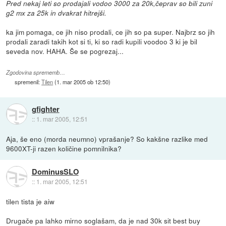
Pred nekaj leti so prodajali vodoo 3000 za 20k,čeprav so bili zuni
g2 mx za 25k in dvakrat hitrejši.
ka jim pomaga, ce jih niso prodali, ce jih so pa super. Najbrz so jih
prodali zaradi takih kot si ti, ki so radi kupili voodoo 3 ki je bil
seveda nov. HAHA. Še se pogrezaj...
Zgodovina sprememb…
spremenil:
Tilen
(
1. mar 2005 ob 12:50
)
gfighter
::
1. mar 2005, 12:51
Aja, še eno (morda neumno) vprašanje? So kakšne razlike med
9600XT-ji razen količine pomnilnika?
DominusSLO
::
1. mar 2005, 12:51
tilen tista je aiw
Drugače pa lahko mirno soglašam, da je nad 30k sit best buy