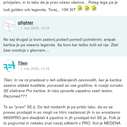
privijačen, in to tako da je prav očesu všečna... Poleg tega pa je
tudi golden orb legenda. Torej... 10K SIT
gfighter
::
1. mar 2005, 13:16
No saj drugač jo bom zastonj podaril pomoči potrebnim, ampak
kartica je pa vseeno legenda. Se bom kar težko ločil od nje. Zlati
časi voodoja v glavnem....
Tilen
::
1. mar 2005, 13:18
Tilen: In ne mi predavat o teh odklenjenih cevovodih, ker je kartica
vseeno slabše kvalitete, ponavadi so vse grafične, ki nosijo oznako
SE sfalirane Pro kartice, ki niso opravile uspešno vseh testov.
Razumeš???
To so "pravi" SE-ji. Do ted modanih je pa prislo tako, da so se
prevec prodajali in so mogli na hitro nastancat jih in so enostavno
9800PRO-jem disejblali 4 pipeline in jih prodajali kot SE-je. Folk je
to pogruntal in nekako znal nazaj odklenit v PRO. Kot je MEDENA