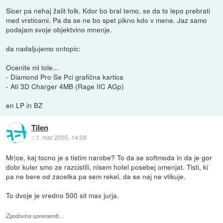
Sicer pa nehaj žalit folk. Kdor bo bral temo, se da to lepo prebrati
med vrsticami. Pa da se ne bo spet pikno kdo v mene. Jaz samo
podajam svoje objektvino mnenje.
da nadaljujemo ontopic:
Ocenite mi tole...
- Diamond Pro Se Pci grafična kartica
- Ati 3D Charger 4MB (Rage IIC AGp)
en LP in BZ
Tilen
::
1. mar 2005, 14:08
Mr|ce, kaj tocno je s tistim narobe? To da se softmoda in da je gor
dobr kuler smo ze razcistili, nisem hotel posebej omenjat. Tisti, ki
pa ne bere od zacetka pa sem rekel, da se naj ne vtikuje.
To dvoje je vredno 500 sit max jurja.
Zgodovina sprememb…