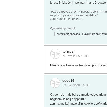
Iz lastnih izkušenj - pojma nimam. Drugače pa
"božja zapoved pravi; <Spoštuj očeta in mat
ne govori pa o spoštovanju sodstva."
Janez Janša, 29.04.2014
Zgodovina sprememb…
spremenil:
Zheegec
(
4. avg 2005 ob 23:59
)
tonccy
::
6. avg 2005, 10:30
Menda je software za Teatrix en jajc (zrave
deco16
::
7. dec 2005, 19:18
Ok vem da malo bol z zamudo odgovarjam am
nagibam se bolj h spphiru?
zanima me kaj imate vi in kako je s softwar