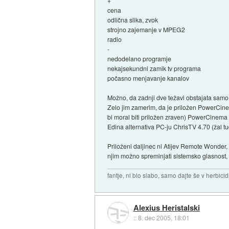
+
cena
odlična slika, zvok
strojno zajemanje v MPEG2
radio
-
nedodelano programje
nekajsekundni zamik tv programa
počasno menjavanje kanalov
Možno, da zadnji dve težavi obstajata samo
Zelo jim zamerim, da je priložen PowerCine
bi moral biti priložen zraven) PowerCinema 
Edina alternativa PC-ju ChrisTV 4.70 (žal tud
Priloženi daljinec ni Atijev Remote Wonder
njim možno spreminjati sistemsko glasnost,
fantje, ni blo slabo, samo dajte še v herbicid
Alexius Heristalski
::
8. dec 2005, 18:01