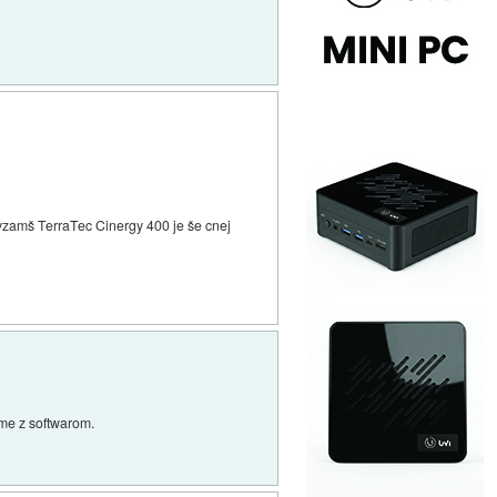
 vzamš TerraTec Cinergy 400 je še cnej
eme z softwarom.