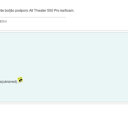
 še boljšo podporo Ati Theater 550 Pro karticam.
ščini
ma(ukraned)
l