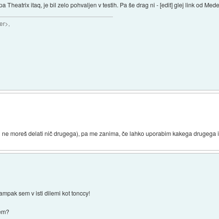
 Theatrix itaq, je bil zelo pohvaljen v testih. Pa še drag ni - [edit] glej link od Med
er>,
n ne moreš delati nič drugega), pa me zanima, če lahko uporabim kakega drugega in k
pak sem v isti dilemi kot tonccy!
jem?