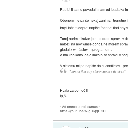
Rad bi ti samo povedal imam od leadteka in 
Obenem me pa še nekaj zanima , trenutno ima
tray.Hočem odpret napiše "cannot find any
Torej norim nikakor jo ne morem spravit v d
naložil na nov winse gor ga ne morem sprav
gledal z winfastovim programom .
A ma kdo kako idejo kako bi to spravil v pog
V sistemu mi pa napiše da ni conflictov - pres
"cannot find any video capture devices"
Hvala za pomoč !!
lp,S.
" Ad omnia parati sumus "
https://youtu.be/W-gRKjqP7IU