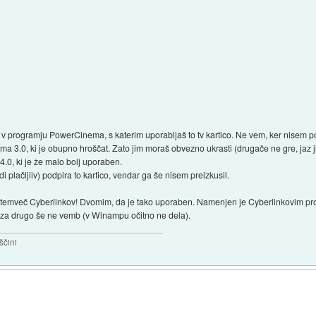
 v programju PowerCinema, s katerim uporabljaš to tv kartico. Ne vem, ker nisem p
ma 3.0, ki je obupno hroščat. Zato jim moraš obvezno ukrasti (drugače ne gre, jaz
4.0, ki je že malo bolj uporaben.
i plačljiiv) podpira to kartico, vendar ga še nisem preizkusil.
, temveč Cyberlinkov! Dvomim, da je tako uporaben. Namenjen je Cyberlinkovim pr
 za drugo še ne vemb (v Winampu očitno ne dela).
ščini