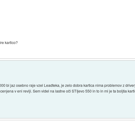
re kartico?
 bi jaz osebno raje vzel Leadteka, je zelo dobra kartica nima problemov z driverji,
njena v eni reviji. Sem videl na lastne oči STIjevo 550 in to in mi je ta boljša karti