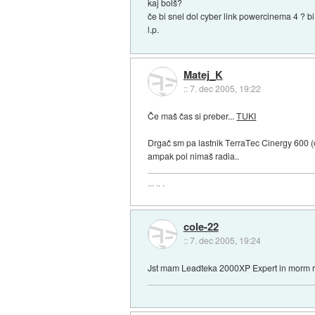
kaj bolš?
če bi snel dol cyber link powercinema 4 ? bi
l.p.
Matej_K
::
7. dec 2005, 19:22
Če maš čas si preber...
TUKI
Drgač sm pa lastnik TerraTec Cinergy 600 (d
ampak pol nimaš radia..
... .. .
cole-22
::
7. dec 2005, 19:24
Jst mam Leadteka 2000XP Expert in morm re