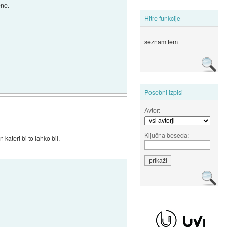
ene.
Hitre funkcije
seznam tem
Posebni izpisi
Avtor:
Ključna beseda:
ateri bi to lahko bil.