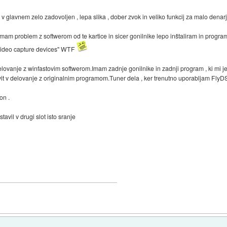
v glavnem zelo zadovoljen , lepa slika , dober zvok in veliko funkcij za malo dena
m problem z softwerom od te kartice in sicer gonilnike lepo inštaliram in program
 video capture devices" WTF
elovanje z winfastovim softwerom.Imam zadnje gonilnike in zadnji program , ki mi je
it v delovanje z originalnim programom.Tuner dela , ker trenutno uporabljam FlyDS 
on .
tavil v drugi slot isto sranje