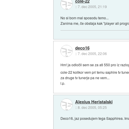
cole-22
::
7. dec 2005, 21:19
No si bom mal sposodu temo...
Zanima me, če obstaja kak "player ali progr
deco16
::
7. dec 2005, 22:06
Hm! ja odločil sem se za ati 550 pro iz razl
cole-22 kolikor vem pri temu saphire tv tun
za druge tv tunerje pa ne vem...
l.p.
Alexius Heristalski
::
8. dec 2005, 05:25
Deco16, jaz posedujem tega Sapphirea. Ima n