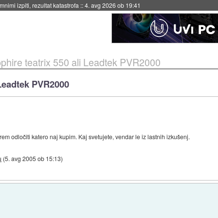
eto za večkratno uporabo
::
4. avg 2026 ob 19:41
pphire teatrix 550 ali Leadtek PVR2000
i Leadtek PVR2000
 odločiti katero naj kupim. Kaj svetujete, vendar le iz lastnih izkušenj.
u
(
5. avg 2005 ob 15:13
)