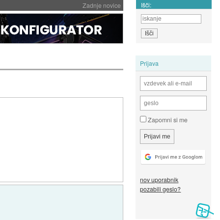
Išči:
Zadnje novice
Prijava
Zapomni si me
nov uporabnik
pozabili geslo?