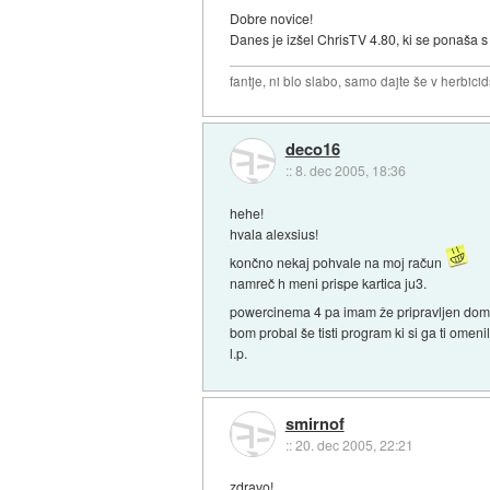
Dobre novice!
Danes je izšel ChrisTV 4.80, ki se ponaša s
fantje, ni blo slabo, samo dajte še v herbicid
deco16
::
8. dec 2005, 18:36
hehe!
hvala alexsius!
končno nekaj pohvale na moj račun
namreč h meni prispe kartica ju3.
powercinema 4 pa imam že pripravljen do
bom probal še tisti program ki si ga ti omeni
l.p.
smirnof
::
20. dec 2005, 22:21
zdravo!