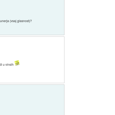
unerja (vsaj glasnost)?
di u vinsih