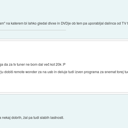
am" na katerem bi lahko gledal divxe in DVDje ob tem pa uporabljal dalinca od TV t
oga da za tv tuner ne bom dal več kot 20k :P
erju dobiš remote wonder za na usb in deluje tudi izven programa za snemat torej tu
ekaj dobrih, žal pa tudi slabih lastnosti.