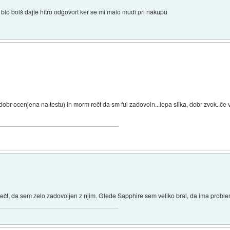
 blo bolš dajte hitro odgovort ker se mi malo mudi pri nakupu
obr ocenjena na testu) in morm rečt da sm ful zadovoln...lepa slika, dobr zvok..če
čt, da sem zelo zadovoljen z njim. Glede Sapphire sem veliko bral, da ima probl