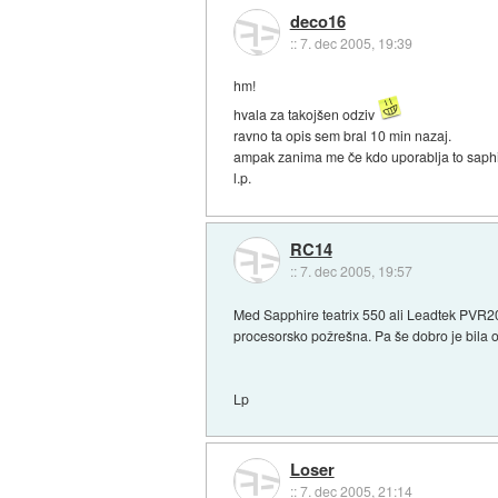
deco16
::
7. dec 2005, 19:39
hm!
hvala za takojšen odziv
ravno ta opis sem bral 10 min nazaj.
ampak zanima me če kdo uporablja to saphi
l.p.
RC14
::
7. dec 2005, 19:57
Med Sapphire teatrix 550 ali Leadtek PVR2000
procesorsko požrešna. Pa še dobro je bila oce
Lp
Loser
::
7. dec 2005, 21:14