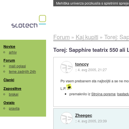
Evropska vesoljska agencija razvija svojo rak
Forum
»
Kaj kupiti
»
Torej: Sa
Novice
Torej: Sapphire teatrix 550 al
arhiv
Forum
tonccy
mali oglasi
::
4. avg 2005, 21:27
teme zadnjih 24h
Članki
Po vsem prebanem sta najboljši a se ne morem
Zaposlitve
L.P.
premaknilo iz
Strojna oprema
:
bastad
brskaj
Ostalo
pravila
Zheegec
::
4. avg 2005, 23:39