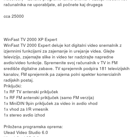
računalnika ne uporabljate, ali počnete kaj drugega
cca 25000
WinFast TV 2000 XP Expert
WinFast TV 2000 Expert deluje kot digitalni video snemalnik z
izjemnimi funkcijami za zajemanje in urejanje videa. Glejte
televizijo, zajemajte slike in video ter nadzirajte napredne
avdio/video funkcije. Spremenite svoj računalnik v TV in FM
središče digitalne zabave. TV sprejemnik podpira 181 televizijskih
kanalov, FM sprejemnik pa zajema polni spekter komercialnih
radijskih postaj.
Priključki:
1x RF TV antenski priključek
1x RF FM antenski priključek (samo FM verzija)
1x MiniDIN 9pin priključek za video in avdio vhod
1x vhod za I/R vmesnik
1x stereo avdio izhod
Priložena programska oprema:
Ulead Video Studio 6.0