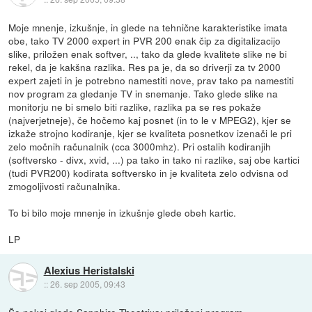
Moje mnenje, izkušnje, in glede na tehnične karakteristike imata
obe, tako TV 2000 expert in PVR 200 enak čip za digitalizacijo
slike, priložen enak softver, .., tako da glede kvalitete slike ne bi
rekel, da je kakšna razlika. Res pa je, da so driverji za tv 2000
expert zajeti in je potrebno namestiti nove, prav tako pa namestiti
nov program za gledanje TV in snemanje. Tako glede slike na
monitorju ne bi smelo biti razlike, razlika pa se res pokaže
(najverjetneje), če hočemo kaj posnet (in to le v MPEG2), kjer se
izkaže strojno kodiranje, kjer se kvaliteta posnetkov izenači le pri
zelo močnih računalnik (cca 3000mhz). Pri ostalih kodiranjih
(softversko - divx, xvid, ...) pa tako in tako ni razlike, saj obe kartici
(tudi PVR200) kodirata softversko in je kvaliteta zelo odvisna od
zmogoljivosti računalnika.
To bi bilo moje mnenje in izkušnje glede obeh kartic.
LP
Alexius Heristalski
::
26. sep 2005, 09:43
Še nekaj glede Sapphire Theatrixa: priloženi program