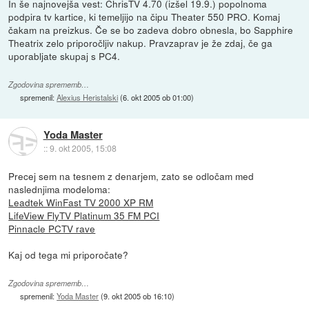
In še najnovejša vest: ChrisTV 4.70 (izšel 19.9.) popolnoma
podpira tv kartice, ki temeljijo na čipu Theater 550 PRO. Komaj
čakam na preizkus. Če se bo zadeva dobro obnesla, bo Sapphire
Theatrix zelo priporočljiv nakup. Pravzaprav je že zdaj, če ga
uporabljate skupaj s PC4.
Zgodovina sprememb…
spremenil:
Alexius Heristalski
(
6. okt 2005 ob 01:00
)
Yoda Master
::
9. okt 2005, 15:08
Precej sem na tesnem z denarjem, zato se odločam med
naslednjima modeloma:
Leadtek WinFast TV 2000 XP RM
LifeView FlyTV Platinum 35 FM PCI
Pinnacle PCTV rave
Kaj od tega mi priporočate?
Zgodovina sprememb…
spremenil:
Yoda Master
(
9. okt 2005 ob 16:10
)