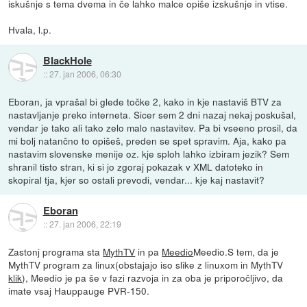
iskušnje s tema dvema in če lahko malce opiše izskušnje in vtise.
Hvala, l.p.
BlackHole
::
27. jan 2006, 06:30
Eboran, ja vprašal bi glede točke 2, kako in kje nastaviš BTV za
nastavljanje preko interneta. Sicer sem 2 dni nazaj nekaj poskušal,
vendar je tako ali tako zelo malo nastavitev. Pa bi vseeno prosil, da
mi bolj natančno to opišeš, preden se spet spravim. Aja, kako pa
nastavim slovenske menije oz. kje sploh lahko izbiram jezik? Sem
shranil tisto stran, ki si jo zgoraj pokazak v XML datoteko in
skopiral tja, kjer so ostali prevodi, vendar... kje kaj nastavit?
Eboran
::
27. jan 2006, 22:19
Zastonj programa sta
MythTV
in pa
Meedio
Meedio.S tem, da je
MythTV program za linux(obstajajo iso slike z linuxom in MythTV
klik
), Meedio je pa še v fazi razvoja in za oba je priporočljivo, da
imate vsaj Hauppauge PVR-150.