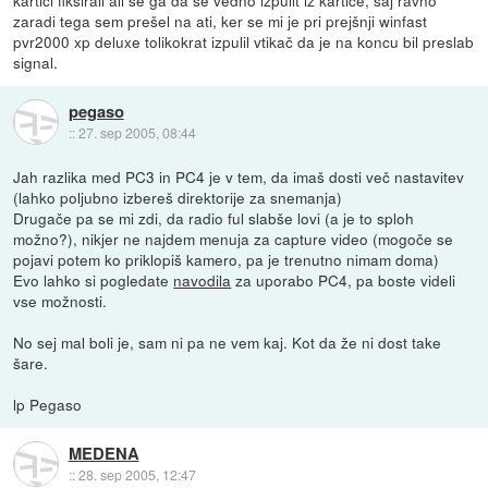
zaradi tega sem prešel na ati, ker se mi je pri prejšnji winfast
pvr2000 xp deluxe tolikokrat izpulil vtikač da je na koncu bil preslab
signal.
pegaso
::
27. sep 2005, 08:44
Jah razlika med PC3 in PC4 je v tem, da imaš dosti več nastavitev
(lahko poljubno izbereš direktorije za snemanja)
Drugače pa se mi zdi, da radio ful slabše lovi (a je to sploh
možno?), nikjer ne najdem menuja za capture video (mogoče se
pojavi potem ko priklopiš kamero, pa je trenutno nimam doma)
Evo lahko si pogledate
navodila
za uporabo PC4, pa boste videli
vse možnosti.
No sej mal boli je, sam ni pa ne vem kaj. Kot da že ni dost take
šare.
lp Pegaso
MEDENA
::
28. sep 2005, 12:47