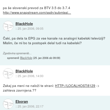
pa še slovenski prevod za BTV 3.5 do 3.7.4
http://www.snapstream.com/ssdn/submissi...
BlackHole
::
25. jan 2006, 09:05
Čaki, pa dela ta EPG za vse kanale na analogni kabelski televiziji?
Mislim, če mi bo ta postopek delal tudi na kabelski?
Zgodovina sprememb…
spremenil:
BlackHole
(
25. jan 2006 ob 09:09
)
BlackHole
::
25. jan 2006, 14:00
Zakaj pa meni ne naloži te strani:
HTTP://LOCALHOST:8129
->
zahteva zavrnjena.??
Eboran
::
25. jan 2006, 22:17