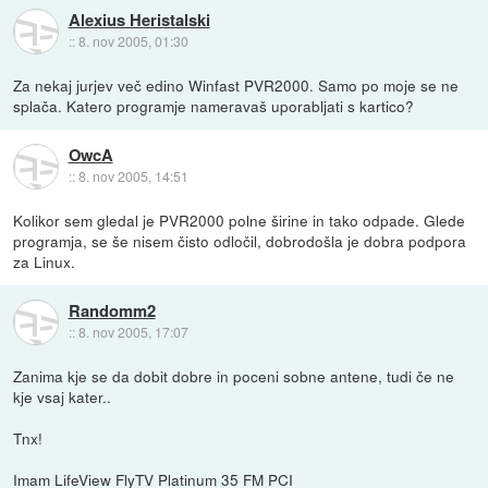
Alexius Heristalski
::
8. nov 2005, 01:30
Za nekaj jurjev več edino Winfast PVR2000. Samo po moje se ne
splača. Katero programje nameravaš uporabljati s kartico?
OwcA
::
8. nov 2005, 14:51
Kolikor sem gledal je PVR2000 polne širine in tako odpade. Glede
programja, se še nisem čisto odločil, dobrodošla je dobra podpora
za Linux.
Randomm2
::
8. nov 2005, 17:07
Zanima kje se da dobit dobre in poceni sobne antene, tudi če ne
kje vsaj kater..
Tnx!
Imam LifeView FlyTV Platinum 35 FM PCI