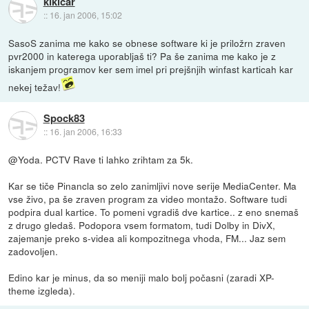
kikicar
::
16. jan 2006, 15:02
SasoS zanima me kako se obnese software ki je priložrn zraven
pvr2000 in katerega uporabljaš ti? Pa še zanima me kako je z
iskanjem programov ker sem imel pri prejšnjih winfast karticah kar
nekej težav!
Spock83
::
16. jan 2006, 16:33
@Yoda. PCTV Rave ti lahko zrihtam za 5k.
Kar se tiče Pinancla so zelo zanimljivi nove serije MediaCenter. Ma
vse živo, pa še zraven program za video montažo. Software tudi
podpira dual kartice. To pomeni vgradiš dve kartice.. z eno snemaš
z drugo gledaš. Podopora vsem formatom, tudi Dolby in DivX,
zajemanje preko s-videa ali kompozitnega vhoda, FM... Jaz sem
zadovoljen.
Edino kar je minus, da so meniji malo bolj počasni (zaradi XP-
theme izgleda).