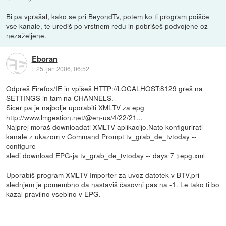
Bi pa vprašal, kako se pri BeyondTv, potem ko ti program poišče
vse kanale, te urediš po vrstnem redu in pobrišeš podvojene oz
nezaželjene.
Eboran
::
25. jan 2006, 06:52
Odpreš Firefox/IE in vpišeš
HTTP://LOCALHOST:8129
greš na
SETTINGS in tam na CHANNELS.
Sicer pa je najbolje uporabiti XMLTV za epg
http://www.lmgestion.net/@en-us/4/22/21...
Najprej moraš downloadati XMLTV aplikacijo.Nato konfigurirati
kanale z ukazom v Command Prompt tv_grab_de_tvtoday --
configure
sledi download EPG-ja tv_grab_de_tvtoday -- days 7 >epg.xml
Uporabiš program XMLTV Importer za uvoz datotek v BTV,pri
slednjem je pomembno da nastaviš časovni pas na -1. Le tako ti bo
kazal pravilno vsebino v EPG.