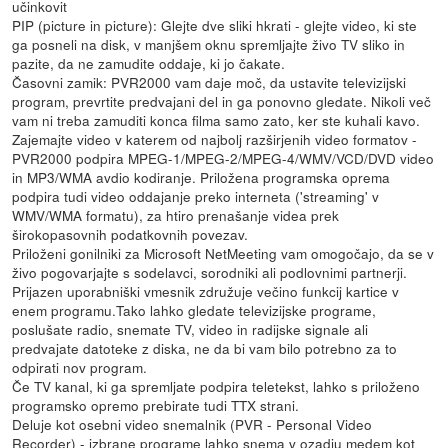
učinkovit
PIP (picture in picture): Glejte dve sliki hkrati - glejte video, ki ste
ga posneli na disk, v manjšem oknu spremljajte živo TV sliko in
pazite, da ne zamudite oddaje, ki jo čakate.
Časovni zamik: PVR2000 vam daje moč, da ustavite televizijski
program, prevrtite predvajani del in ga ponovno gledate. Nikoli več
vam ni treba zamuditi konca filma samo zato, ker ste kuhali kavo.
Zajemajte video v katerem od najbolj razširjenih video formatov -
PVR2000 podpira MPEG-1/MPEG-2/MPEG-4/WMV/VCD/DVD video
in MP3/WMA avdio kodiranje. Priložena programska oprema
podpira tudi video oddajanje preko interneta ('streaming' v
WMV/WMA formatu), za htiro prenašanje videa prek
širokopasovnih podatkovnih povezav.
Priloženi gonilniki za Microsoft NetMeeting vam omogočajo, da se v
živo pogovarjajte s sodelavci, sorodniki ali podlovnimi partnerji.
Prijazen uporabniški vmesnik združuje večino funkcij kartice v
enem programu.Tako lahko gledate televizijske programe,
poslušate radio, snemate TV, video in radijske signale ali
predvajate datoteke z diska, ne da bi vam bilo potrebno za to
odpirati nov program.
Če TV kanal, ki ga spremljate podpira teletekst, lahko s priloženo
programsko opremo prebirate tudi TTX strani.
Deluje kot osebni video snemalnik (PVR - Personal Video
Recorder) - izbrane programe lahko snema v ozadju medem kot