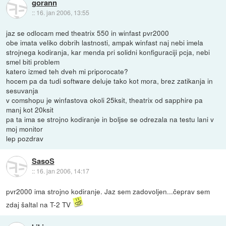
gorann
::
16. jan 2006, 13:55
jaz se odlocam med theatrix 550 in winfast pvr2000
obe imata veliko dobrih lastnosti, ampak winfast naj nebi imela
strojnega kodiranja, kar menda pri solidni konfiguraciji pcja, nebi
smel biti problem
katero izmed teh dveh mi priporocate?
hocem pa da tudi software deluje tako kot mora, brez zatikanja in
sesuvanja
v comshopu je winfastova okoli 25ksit, theatrix od sapphire pa
manj kot 20ksit
pa ta ima se strojno kodiranje in boljse se odrezala na testu lani v
moj monitor
lep pozdrav
SasoS
::
16. jan 2006, 14:17
pvr2000 ima strojno kodiranje. Jaz sem zadovoljen...čeprav sem
zdaj šaltal na T-2 TV