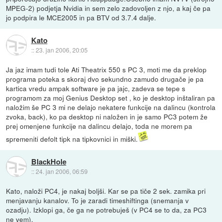
MPEG-2) podjetja Nvidia in sem zelo zadovoljen z njo, a kaj če pa
jo podpira le MCE2005 in pa BTV od 3.7.4 dalje.
Kato
::
23. jan 2006, 20:05
Ja jaz imam tudi tole Ati Theatrix 550 s PC 3, moti me da preklop
programa poteka s skoraj dvo sekundno zamudo drugače je pa
kartica vredu ampak software je pa jajc, zadeva se tepe s
programom za moj Genius Desktop set , ko je desktop inštaliran pa
naložim še PC 3 mi ne delajo nekatere funkcije na dalincu (kontrola
zvoka, back), ko pa desktop ni naložen in je samo PC3 potem že
prej omenjene funkcije na dalincu delajo, toda ne morem pa
spremeniti defolt tipk na tipkovnici in miški.
BlackHole
::
24. jan 2006, 06:59
Kato, naloži PC4, je nakaj boljši. Kar se pa tiče 2 sek. zamika pri
menjavanju kanalov. To je zaradi timeshiftinga (snemanja v
ozadju). Izklopi ga, če ga ne potrebuješ (v PC4 se to da, za PC3
ne vem).