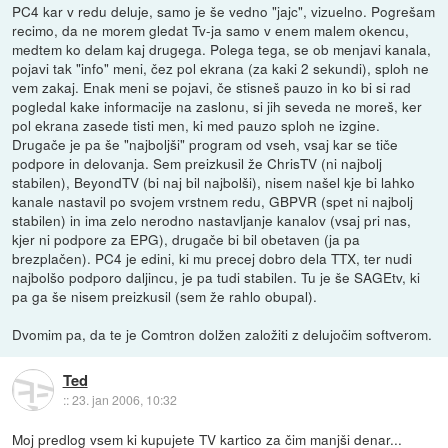
PC4 kar v redu deluje, samo je še vedno "jajc", vizuelno. Pogrešam
recimo, da ne morem gledat Tv-ja samo v enem malem okencu,
medtem ko delam kaj drugega. Polega tega, se ob menjavi kanala,
pojavi tak "info" meni, čez pol ekrana (za kaki 2 sekundi), sploh ne
vem zakaj. Enak meni se pojavi, če stisneš pauzo in ko bi si rad
pogledal kake informacije na zaslonu, si jih seveda ne moreš, ker
pol ekrana zasede tisti men, ki med pauzo sploh ne izgine.
Drugače je pa še "najboljši" program od vseh, vsaj kar se tiče
podpore in delovanja. Sem preizkusil že ChrisTV (ni najbolj
stabilen), BeyondTV (bi naj bil najbolši), nisem našel kje bi lahko
kanale nastavil po svojem vrstnem redu, GBPVR (spet ni najbolj
stabilen) in ima zelo nerodno nastavljanje kanalov (vsaj pri nas,
kjer ni podpore za EPG), drugače bi bil obetaven (ja pa
brezplačen). PC4 je edini, ki mu precej dobro dela TTX, ter nudi
najbolšo podporo daljincu, je pa tudi stabilen. Tu je še SAGEtv, ki
pa ga še nisem preizkusil (sem že rahlo obupal).
Dvomim pa, da te je Comtron dolžen založiti z delujočim softverom.
Ted
::
23. jan 2006, 10:32
Moj predlog vsem ki kupujete TV kartico za čim manjši denar...