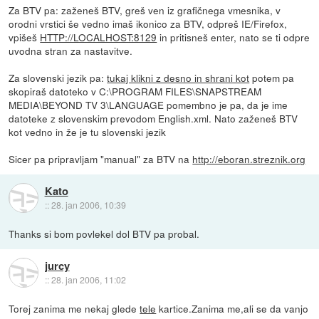
Za BTV pa: zaženeš BTV, greš ven iz grafičnega vmesnika, v
orodni vrstici še vedno imaš ikonico za BTV, odpreš IE/Firefox,
vpišeš
HTTP://LOCALHOST:8129
in pritisneš enter, nato se ti odpre
uvodna stran za nastavitve.
Za slovenski jezik pa:
tukaj klikni z desno in shrani kot
potem pa
skopiraš datoteko v C:\PROGRAM FILES\SNAPSTREAM
MEDIA\BEYOND TV 3\LANGUAGE pomembno je pa, da je ime
datoteke z slovenskim prevodom English.xml. Nato zaženeš BTV
kot vedno in že je tu slovenski jezik
Sicer pa pripravljam "manual" za BTV na
http://eboran.streznik.org
Kato
::
28. jan 2006, 10:39
Thanks si bom povlekel dol BTV pa probal.
jurcy
::
28. jan 2006, 11:02
Torej zanima me nekaj glede
tele
kartice.Zanima me,ali se da vanjo