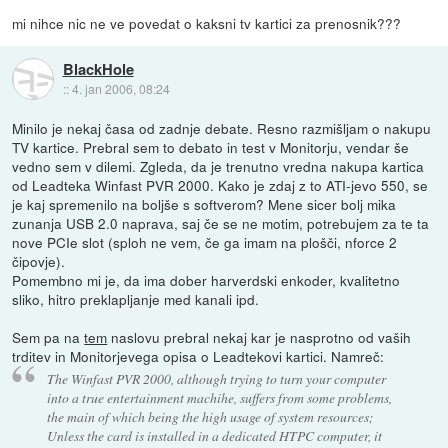
mi nihce nic ne ve povedat o kaksni tv kartici za prenosnik???
BlackHole
::
4. jan 2006, 08:24
Minilo je nekaj časa od zadnje debate. Resno razmišljam o nakupu
TV kartice. Prebral sem to debato in test v Monitorju, vendar še
vedno sem v dilemi. Zgleda, da je trenutno vredna nakupa kartica
od Leadteka Winfast PVR 2000. Kako je zdaj z to ATI-jevo 550, se
je kaj spremenilo na boljše s softverom? Mene sicer bolj mika
zunanja USB 2.0 naprava, saj če se ne motim, potrebujem za te ta
nove PCIe slot (sploh ne vem, če ga imam na plošči, nforce 2
čipovje).
Pomembno mi je, da ima dober harverdski enkoder, kvalitetno
sliko, hitro preklapljanje med kanali ipd.
Sem pa na
tem
naslovu prebral nekaj kar je nasprotno od vaših
trditev in Monitorjevega opisa o Leadtekovi kartici. Namreč:
The Winfast PVR 2000, although trying to turn your computer
into a true entertainment machihe, suffers from some problems,
the main of which being the high usage of system resources;
Unless the card is installed in a dedicated HTPC computer, it