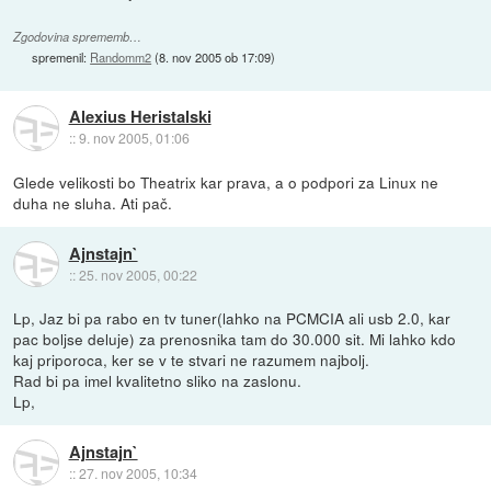
Zgodovina sprememb…
spremenil:
Randomm2
(
8. nov 2005 ob 17:09
)
Alexius Heristalski
::
9. nov 2005, 01:06
Glede velikosti bo Theatrix kar prava, a o podpori za Linux ne
duha ne sluha. Ati pač.
Ajnstajn`
::
25. nov 2005, 00:22
Lp, Jaz bi pa rabo en tv tuner(lahko na PCMCIA ali usb 2.0, kar
pac boljse deluje) za prenosnika tam do 30.000 sit. Mi lahko kdo
kaj priporoca, ker se v te stvari ne razumem najbolj.
Rad bi pa imel kvalitetno sliko na zaslonu.
Lp,
Ajnstajn`
::
27. nov 2005, 10:34