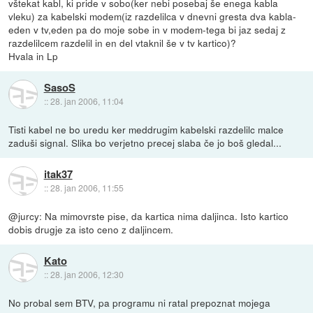
vštekat kabl, ki pride v sobo(ker nebi posebaj še enega kabla
vleku) za kabelski modem(iz razdelilca v dnevni gresta dva kabla-
eden v tv,eden pa do moje sobe in v modem-tega bi jaz sedaj z
razdelilcem razdelil in en del vtaknil še v tv kartico)?
Hvala in Lp
SasoS
::
28. jan 2006, 11:04
Tisti kabel ne bo uredu ker meddrugim kabelski razdelilc malce
zaduši signal. Slika bo verjetno precej slaba če jo boš gledal...
itak37
::
28. jan 2006, 11:55
@jurcy: Na mimovrste pise, da kartica nima daljinca. Isto kartico
dobis drugje za isto ceno z daljincem.
Kato
::
28. jan 2006, 12:30
No probal sem BTV, pa programu ni ratal prepoznat mojega