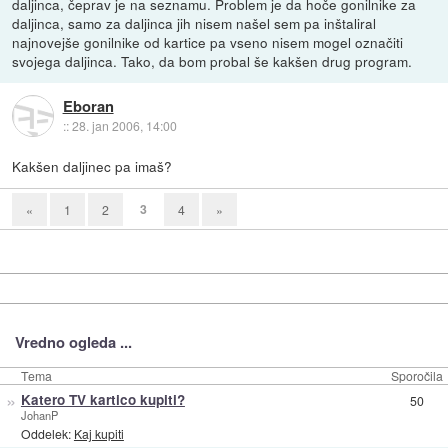
daljinca, čeprav je na seznamu. Problem je da hoče gonilnike za
daljinca, samo za daljinca jih nisem našel sem pa inštaliral
najnovejše gonilnike od kartice pa vseno nisem mogel označiti
svojega daljinca. Tako, da bom probal še kakšen drug program.
Eboran
::
28. jan 2006, 14:00
Kakšen daljinec pa imaš?
3
«
1
2
4
»
Vredno ogleda ...
Tema
Sporočila
»
Katero TV kartico kupiti?
50
JohanP
Oddelek:
Kaj kupiti