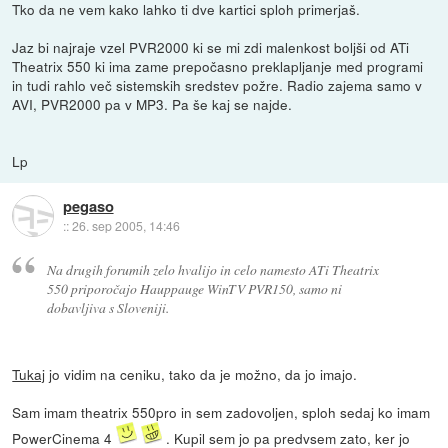
Tko da ne vem kako lahko ti dve kartici sploh primerjaš.
Jaz bi najraje vzel PVR2000 ki se mi zdi malenkost boljši od ATi
Theatrix 550 ki ima zame prepočasno preklapljanje med programi
in tudi rahlo več sistemskih sredstev požre. Radio zajema samo v
AVI, PVR2000 pa v MP3. Pa še kaj se najde.
Lp
pegaso
::
26. sep 2005, 14:46
Na drugih forumih zelo hvalijo in celo namesto ATi Theatrix
550 priporočajo Hauppauge WinTV PVR150, samo ni
dobavljiva s Sloveniji.
Tukaj
jo vidim na ceniku, tako da je možno, da jo imajo.
Sam imam theatrix 550pro in sem zadovoljen, sploh sedaj ko imam
PowerCinema 4
. Kupil sem jo pa predvsem zato, ker jo