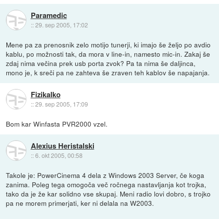
Paramedic
::
29. sep 2005, 17:02
Mene pa za prenosnik zelo motijo tunerji, ki imajo še željo po avdio
kablu, po možnosti tak, da mora v line-in, namesto mic-in. Zakaj še
zdaj nima večina prek usb porta zvok? Pa ta nima še daljinca,
mono je, k sreči pa ne zahteva še zraven teh kablov še napajanja.
Fizikalko
::
29. sep 2005, 17:09
Bom kar Winfasta PVR2000 vzel.
Alexius Heristalski
::
6. okt 2005, 00:58
Takole je: PowerCinema 4 dela z Windows 2003 Server, če koga
zanima. Poleg tega omogoča več ročnega nastavljanja kot trojka,
tako da je že kar solidno vse skupaj. Meni radio lovi dobro, s trojko
pa ne morem primerjati, ker ni delala na W2003.