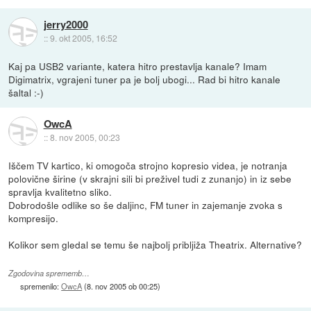
jerry2000
::
9. okt 2005, 16:52
Kaj pa USB2 variante, katera hitro prestavlja kanale? Imam
Digimatrix, vgrajeni tuner pa je bolj ubogi... Rad bi hitro kanale
šaltal :-)
OwcA
::
8. nov 2005, 00:23
Iščem TV kartico, ki omogoča strojno kopresio videa, je notranja
polovične širine (v skrajni sili bi preživel tudi z zunanjo) in iz sebe
spravlja kvalitetno sliko.
Dobrodošle odlike so še daljinc, FM tuner in zajemanje zvoka s
kompresijo.
Kolikor sem gledal se temu še najbolj pribljiža Theatrix. Alternative?
Zgodovina sprememb…
spremenilo:
OwcA
(
8. nov 2005 ob 00:25
)