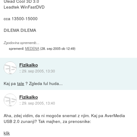
Ulead Cool 3D 3.0
Leadtek WinFastDVD
cca 13500-15000
DILEMA DILEMA
Zgodovina sprememb…
spremenil:
MEDENA
(
28. sep 2005 ob 12:49
)
Fizikalko
::
29. sep 2005, 13:30
Kaj pa
tale
? Zgleda ful huda...
Fizikalko
::
29. sep 2005, 13:40
Aha, zdej vidim, da ni mogoče snemat z njim. Kaj pa AverMedia
USB 2.0 zunanji? Tak majhen, za prenosnike:
klik