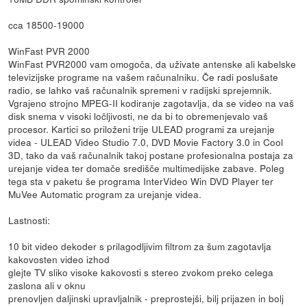
cca 18500-19000
WinFast PVR 2000
WinFast PVR2000 vam omogoča, da uživate antenske ali kabelske
televizijske programe na vašem računalniku. Če radi poslušate
radio, se lahko vaš računalnik spremeni v radijski sprejemnik.
Vgrajeno strojno MPEG-II kodiranje zagotavlja, da se video na vaš
disk snema v visoki ločljivosti, ne da bi to obremenjevalo vaš
procesor. Kartici so priloženi trije ULEAD programi za urejanje
videa - ULEAD Video Studio 7.0, DVD Movie Factory 3.0 in Cool
3D, tako da vaš računalnik takoj postane profesionalna postaja za
urejanje videa ter domače središče multimedijske zabave. Poleg
tega sta v paketu še programa InterVideo Win DVD Player ter
MuVee Automatic program za urejanje videa.
Lastnosti:
10 bit video dekoder s prilagodljivim filtrom za šum zagotavlja
kakovosten video izhod
glejte TV sliko visoke kakovosti s stereo zvokom preko celega
zaslona ali v oknu
prenovljen daljinski upravljalnik - preprostejši, bilj prijazen in bolj