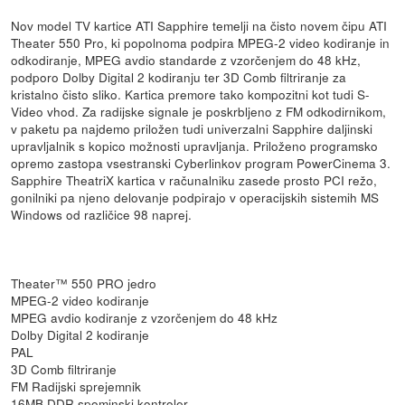
Nov model TV kartice ATI Sapphire temelji na čisto novem čipu ATI
Theater 550 Pro, ki popolnoma podpira MPEG-2 video kodiranje in
odkodiranje, MPEG avdio standarde z vzorčenjem do 48 kHz,
podporo Dolby Digital 2 kodiranju ter 3D Comb filtriranje za
kristalno čisto sliko. Kartica premore tako kompozitni kot tudi S-
Video vhod. Za radijske signale je poskrbljeno z FM odkodirnikom,
v paketu pa najdemo priložen tudi univerzalni Sapphire daljinski
upravljalnik s kopico možnosti upravljanja. Priloženo programsko
opremo zastopa vsestranski Cyberlinkov program PowerCinema 3.
Sapphire TheatriX kartica v računalniku zasede prosto PCI režo,
gonilniki pa njeno delovanje podpirajo v operacijskih sistemih MS
Windows od različice 98 naprej.
Theater™ 550 PRO jedro
MPEG-2 video kodiranje
MPEG avdio kodiranje z vzorčenjem do 48 kHz
Dolby Digital 2 kodiranje
PAL
3D Comb filtriranje
FM Radijski sprejemnik
16MB DDR spominski kontroler