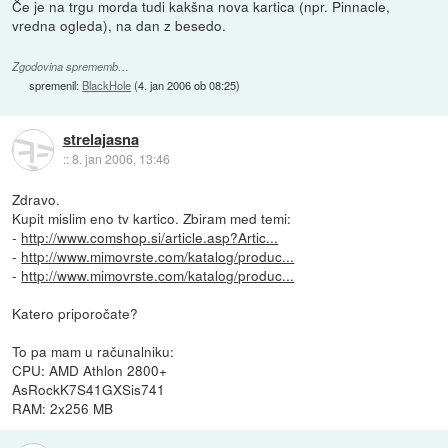
Če je na trgu morda tudi kakšna nova kartica (npr. Pinnacle,
vredna ogleda), na dan z besedo.
Zgodovina sprememb…
spremenil:
BlackHole
(
4. jan 2006 ob 08:25
)
strelajasna
::
8. jan 2006, 13:46
Zdravo.
Kupit mislim eno tv kartico. Zbiram med temi:
-
http://www.comshop.si/article.asp?Artic...
-
http://www.mimovrste.com/katalog/produc...
-
http://www.mimovrste.com/katalog/produc...
Katero priporočate?
To pa mam u računalniku:
CPU: AMD Athlon 2800+
AsRockK7S41GXSis741
RAM: 2x256 MB