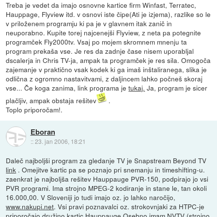
Treba je vedet da imajo osnovne kartice firm Winfast, Terratec,
Hauppage, Flyview itd. v osnovi iste čipe(Ati je izjema), razlike so le
v priloženem programju ki pa je v glavnem itak zanič in
neuporabno. Kupite torej najcenejši Flyview, z neta pa potegnite
programček Fly2000tv. Vsaj po mojem skromnem mnenju ta
program prekaša vse. Je res da zadnje čase nisem uporabljal
dscalerja in Chris TV-ja, ampak ta programček je res sila. Omogoča
zajemanje v praktično vsak kodek ki ga imaš inštaliranega, slika je
odlična z ogromno nastavitvami, z daljincem lahko počneš skoraj
vse... Če koga zanima, link programa je
tukaj.
Ja, program je sicer
plačljiv, ampak obstaja rešitev
.
Toplo priporočam!.
Eboran
::
23. jan 2006, 18:21
Daleč najboljši program za gledanje TV je Snapstream Beyond TV
link
. Omejitve kartic pa se poznajo pri snemanju in timeshifting-u.
zaenkrat je najboljša rešitev Hauppauge PVR-150, podpirajo jo vsi
PVR programi. Ima strojno MPEG-2 kodiranje in stane le, tan okoli
16.000,00. V Sloveniji jo tudi imajo oz. jo lahko naročijo,
www.nakupi.net
. Vsi pravi poznavalci oz. strokovnjaki za HTPC-je
priporočajo družino kartic Hauppauge.Osebno imam NVTV (strojno