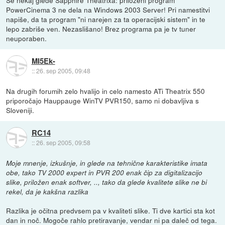
PowerCinema 3 ne dela na Windows 2003 Server! Pri namestitvi
napiše, da ta program "ni narejen za ta operacijski sistem" in te
lepo zabriše ven. Nezaslišano! Brez programa pa je tv tuner
neuporaben.
MI5Ek-
::
26. sep 2005, 09:48
Na drugih forumih zelo hvalijo in celo namesto ATi Theatrix 550
priporočajo Hauppauge WinTV PVR150, samo ni dobavljiva s
Sloveniji.
RC14
::
26. sep 2005, 09:58
Moje mnenje, izkušnje, in glede na tehnične karakteristike imata
obe, tako TV 2000 expert in PVR 200 enak čip za digitalizacijo
slike, priložen enak softver, .., tako da glede kvalitete slike ne bi
rekel, da je kakšna razlika
Razlika je očitna predvsem pa v kvaliteti slike. Ti dve kartici sta kot
dan in noč. Mogoče rahlo pretiravanje, vendar ni pa daleč od tega.