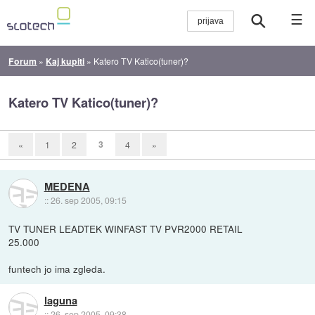
☰
Forum
»
Kaj kupiti
»
Katero TV Katico(tuner)?
Katero TV Katico(tuner)?
3
«
1
2
4
»
MEDENA
::
26. sep 2005, 09:15
TV TUNER LEADTEK WINFAST TV PVR2000 RETAIL
25.000
funtech jo ima zgleda.
laguna
::
26. sep 2005, 09:38