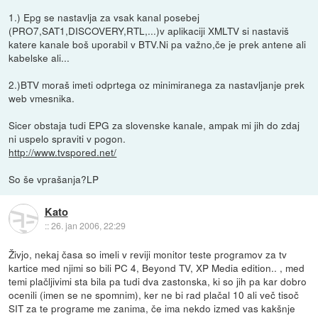
1.) Epg se nastavlja za vsak kanal posebej
(PRO7,SAT1,DISCOVERY,RTL,...)v aplikaciji XMLTV si nastaviš
katere kanale boš uporabil v BTV.Ni pa važno,če je prek antene ali
kabelske ali...
2.)BTV moraš imeti odprtega oz minimiranega za nastavljanje prek
web vmesnika.
Sicer obstaja tudi EPG za slovenske kanale, ampak mi jih do zdaj
ni uspelo spraviti v pogon.
http://www.tvspored.net/
So še vprašanja?LP
Kato
::
26. jan 2006, 22:29
Živjo, nekaj časa so imeli v reviji monitor teste programov za tv
kartice med njimi so bili PC 4, Beyond TV, XP Media edition.. , med
temi plačljivimi sta bila pa tudi dva zastonska, ki so jih pa kar dobro
ocenili (imen se ne spomnim), ker ne bi rad plačal 10 ali več tisoč
SIT za te programe me zanima, če ima nekdo izmed vas kakšnje