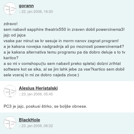
gorann
::
22. jan 2006, 16:30
zdravo!
sem nabavil sapphire theatrix550 in zraven dobil powercinema3!
jajc od jajca
vsake par minut se kr sesuje in morm nanov zagnat program!
a je kaksna novejsa nadgradnja ali po moznosti powercinema4?
a je kaksna alternativa temu programu pa da dobro deluje s to tv
kartico?
a so mi v comshopu(tu sem nabavil preko spleta) dolzni zrihtat
software kot se sika, al se jim lahk jebe za vse?kartico sem dobil
sele vceraj in mi ze dobro najeda zivce:)
Alexius Heristalski
::
23. jan 2006, 05:45
PC3 je jajc, poskusi štirko, se boljše obnese.
BlackHole
::
23. jan 2006, 06:32