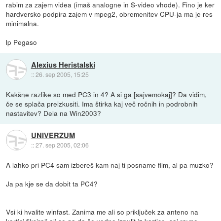
rabim za zajem videa (imaš analogne in S-video vhode). Fino je ker
hardversko podpira zajem v mpeg2, obremenitev CPU-ja ma je res
minimalna.
lp Pegaso
Alexius Heristalski
::
26. sep 2005, 15:25
Kakšne razlike so med PC3 in 4? A si ga [sajvemokaj]? Da vidim,
če se splača preizkusiti. Ima štirka kaj več ročnih in podrobnih
nastavitev? Dela na Win2003?
UNIVERZUM
::
27. sep 2005, 02:06
A lahko pri PC4 sam izbereš kam naj ti posname film, al pa muzko?
Ja pa kje se da dobit ta PC4?
Vsi ki hvalite winfast. Zanima me ali so priključek za anteno na
kartici fiksirali ali se ga da še vedno izpulit iz kartice, saj ravno