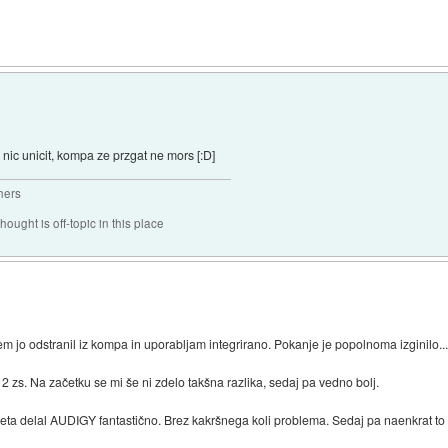
a nic unicit, kompa ze przgat ne mors [:D]
hers
hought is off-topic in this place
em jo odstranil iz kompa in uporabljam integrirano. Pokanje je popolnoma izginilo..
2 zs. Na začetku se mi še ni zdelo takšna razlika, sedaj pa vedno bolj.
4 leta delal AUDIGY fantastično. Brez kakršnega koli problema. Sedaj pa naenkra