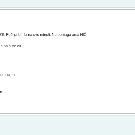
 ZS. Poči pribli 1x na dve minuti. Ne pomaga ama NIČ.
e pa čisto ok.
mbinacije)
e.