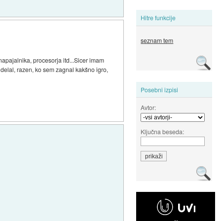
Hitre funkcije
seznam tem
napajalnika, procesorja itd...Sicer imam
 delal, razen, ko sem zagnal kakšno igro,
Posebni izpisi
Avtor:
Ključna beseda: