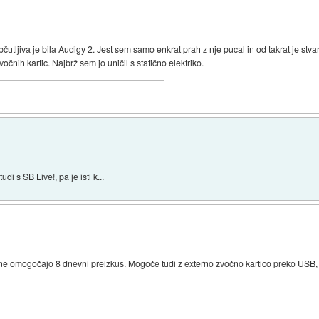
bčutljiva je bila Audigy 2. Jest sem samo enkrat prah z nje pucal in od takrat je s
čnih kartic. Najbrž sem jo uničil s statično elektriko.
i s SB Live!, pa je isti k...
vine omogočajo 8 dnevni preizkus. Mogoče tudi z externo zvočno kartico preko USB, 