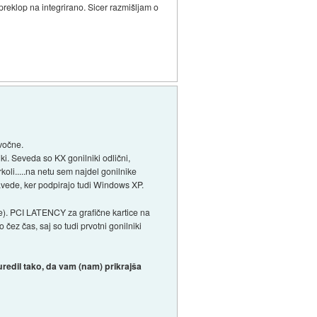
preklop na integrirano. Sicer razmišljam o
zvočne.
niki. Seveda so KX gonilniki odlični,
koli.....na netu sem najdel gonilnike
avede, ker podpirajo tudi Windows XP.
are). PCI LATENCY za grafične kartice na
ez čas, saj so tudi prvotni gonilniki
redil tako, da vam (nam) prikrajša