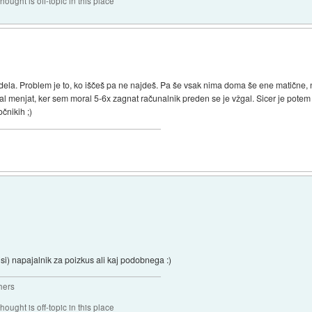
hought is off-topic in this place
, dela. Problem je to, ko iščeš pa ne najdeš. Pa še vsak nima doma še ene matične, 
l menjat, ker sem moral 5-6x zagnat računalnik preden se je vžgal. Sicer je potem
čnikih ;)
jsi) napajalnik za poizkus ali kaj podobnega :)
hers
hought is off-topic in this place