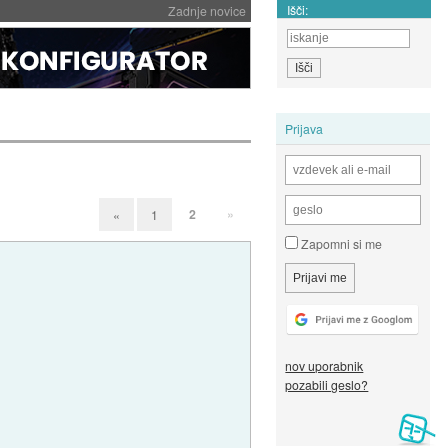
Išči:
Zadnje novice
Prijava
2
»
«
1
Zapomni si me
nov uporabnik
pozabili geslo?