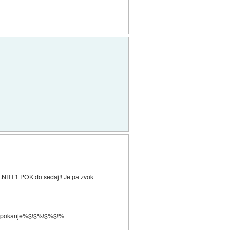
..NITI 1 POK do sedaj!! Je pa zvok
t to pokanje%$!$%!$%$!%