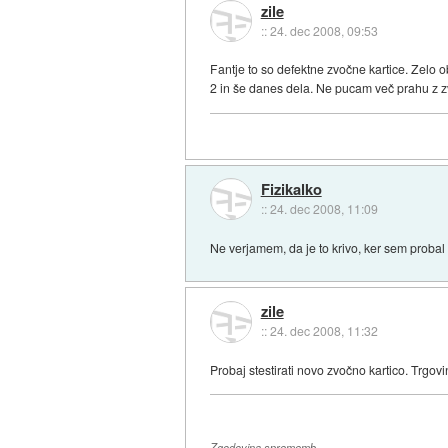
zile
::
24. dec 2008, 09:53
Fantje to so defektne zvočne kartice. Zelo o
2 in še danes dela. Ne pucam več prahu z zvo
Fizikalko
::
24. dec 2008, 11:09
Ne verjamem, da je to krivo, ker sem probal tud
zile
::
24. dec 2008, 11:32
Probaj stestirati novo zvočno kartico. Trgo
Zgodovina sprememb…