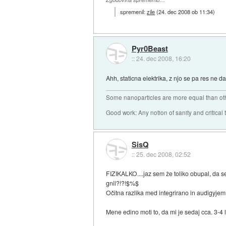
spremenil:
zile
(
24. dec 2008 ob 11:34
)
Pyr0Beast
::
24. dec 2008, 16:20
Ahh, staticna elektrika, z njo se pa res ne d
Some nanoparticles are more equal than ot
Good work: Any notion of sanity and critical t
SisQ
::
25. dec 2008, 02:52
FIZIKALKO....jaz sem že toliko obupal, da s
gnil?!?!$%$
Očitna razlika med integrirano in audigyjem 
Mene edino moti to, da mi je sedaj cca. 3-