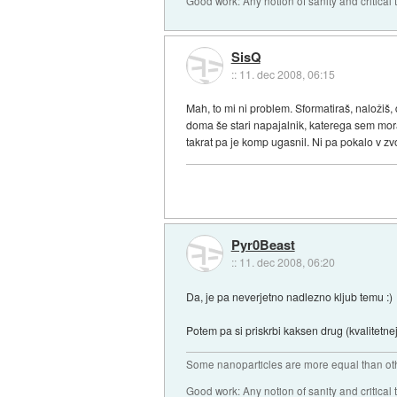
Good work: Any notion of sanity and critical t
SisQ
::
11. dec 2008, 06:15
Mah, to mi ni problem. Sformatiraš, naložiš
doma še stari napajalnik, katerega sem mora
takrat pa je komp ugasnil. Ni pa pokalo v zvo
Pyr0Beast
::
11. dec 2008, 06:20
Da, je pa neverjetno nadlezno kljub temu :)
Potem pa si priskrbi kaksen drug (kvalitetne
Some nanoparticles are more equal than ot
Good work: Any notion of sanity and critical t