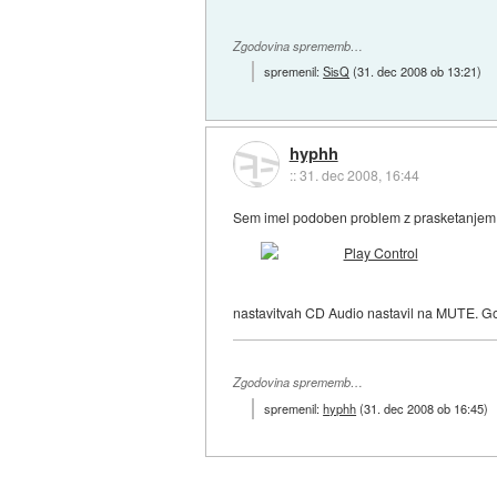
Zgodovina sprememb…
spremenil:
SisQ
(
31. dec 2008 ob 13:21
)
hyphh
::
31. dec 2008, 16:44
Sem imel podoben problem z prasketanjem p
nastavitvah CD Audio nastavil na MUTE. Gon
Zgodovina sprememb…
spremenil:
hyphh
(
31. dec 2008 ob 16:45
)