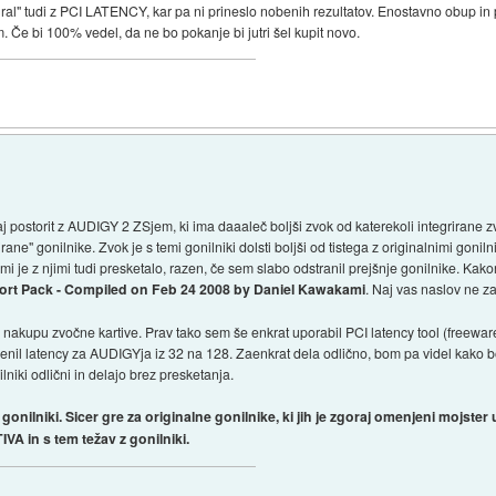
gral" tudi z PCI LATENCY, kar pa ni prineslo nobenih rezultatov. Enostavno obup in 
m. Če bi 100% vedel, da ne bo pokanje bi jutri šel kupit novo.
aj postorit z AUDIGY 2 ZSjem, ki ima daaaleč boljši zvok od katerekoli integrirane 
rane" gonilnike. Zvok je s temi gonilniki dolsti boljši od tistega z originalnimi gonil
 je z njimi tudi presketalo, razen, če sem slabo odstranil prejšnje gonilnike. Kakor
ort Pack - Compiled on Feb 24 2008 by Daniel Kawakami
. Naj vas naslov ne z
ri nakupu zvočne kartive. Prav tako sem še enkrat uporabil PCI latency tool (freew
l latency za AUDIGYja iz 32 na 128. Zaenkrat dela odlično, bom pa videl kako bo č
ilniki odlični in delajo brez presketanja.
niki. Sicer gre za originalne gonilnike, ki jih je zgoraj omenjeni mojster u
VA in s tem težav z gonilniki.