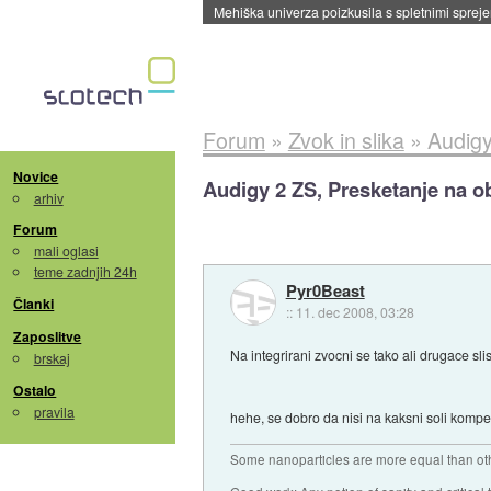
Evropska vesoljska agencija razvija svojo rak
Forum
»
Zvok in slika
»
Audigy
Novice
Audigy 2 ZS, Presketanje na o
arhiv
Forum
mali oglasi
teme zadnjih 24h
Pyr0Beast
Članki
::
11. dec 2008, 03:28
Zaposlitve
Na integrirani zvocni se tako ali drugace slis
brskaj
Ostalo
pravila
hehe, se dobro da nisi na kaksni soli kompe r
Some nanoparticles are more equal than ot