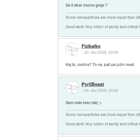
Se ti stvar mocno greje ?
Some nanoparticles are more equal than ot
Good work: Any notion of sanity and critical t
Fizikalko
::
23. dec 2008, 23:09
Kaj to, zvočna? To ne, pač pa južni most.
Pyr0Beast
::
24. dec 2008, 03:40
Sem cisto brez idej :>
Some nanoparticles are more equal than ot
Good work: Any notion of sanity and critical t