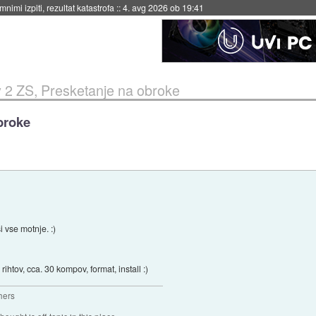
eto za večkratno uporabo
::
4. avg 2026 ob 19:41
 2 ZS, Presketanje na obroke
broke
i vse motnje. :)
ihtov, cca. 30 kompov, format, install :)
hers