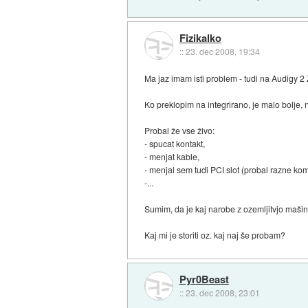
Fizikalko
::
23. dec 2008, 19:34
Ma jaz imam isti problem - tudi na Audigy 2
Ko preklopim na integrirano, je malo bolje, n
Probal že vse živo:
- spucat kontakt,
- menjat kable,
- menjal sem tudi PCI slot (probal razne ko
-...
Sumim, da je kaj narobe z ozemljitvjo mašin
Kaj mi je storiti oz. kaj naj še probam?
Pyr0Beast
::
23. dec 2008, 23:01