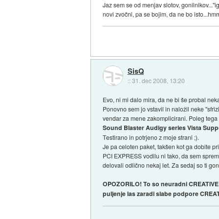
Jaz sem se od menjav slotov, gonilnikov..."i
novi zvočni, pa se bojim, da ne bo isto...hm
SisQ
::
31. dec 2008, 13:20
Evo, ni mi dalo mira, da ne bi še probal nek
Ponovno sem jo vstavil in naložil neke "sfrizi
vendar za mene zakomplicirani. Poleg tega mi
Sound Blaster Audigy series Vista Supp
Testirano in potrjeno z moje strani ;).
Je pa celoten paket, takšen kot ga dobite p
PCI EXPRESS vodilu ni tako, da sem spremeni
delovali odlično nekaj let. Za sedaj so ti gon
OPOZORILO! To so neuradni CREATIVE gonil
puljenje las zaradi slabe podpore CREATI