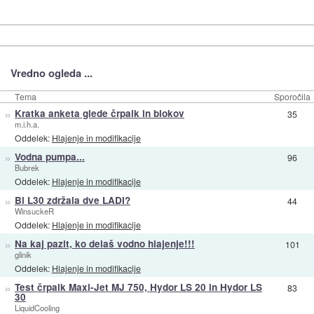
Vredno ogleda ...
Tema
Sporočila
»
Kratka anketa glede črpalk in blokov
35
m.i.h.a.
Oddelek:
Hlajenje in modifikacije
»
Vodna pumpa...
96
Bubrek
Oddelek:
Hlajenje in modifikacije
»
Bi L30 zdržala dve LADI?
44
WinsuckeR
Oddelek:
Hlajenje in modifikacije
»
Na kaj pazit, ko delaš vodno hlajenje!!!
101
glinik
Oddelek:
Hlajenje in modifikacije
»
Test črpalk Maxi-Jet MJ 750, Hydor LS 20 in Hydor LS
83
30
LiquidCooling