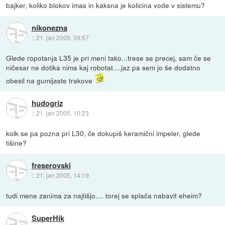
bajker, koliko blokov imas in kaksna je kolicina vode v sistemu?
nikonezna
::
21. jan 2005, 09:57
Glede ropotanja L35 je pri meni tako...trese se precej, sam če se
ničesar ne dotika nima kaj robotat....jaz pa sem jo še dodatno
obesil na gumijaste trakove
hudogriz
::
21. jan 2005, 10:23
kolk se pa pozna pri L30, če dokupiš keramični impeler, glede
tišine?
freserovski
::
21. jan 2005, 14:19
tudi mene zanima za najtišjo.... torej se splača nabavit eheim?
SuperHik