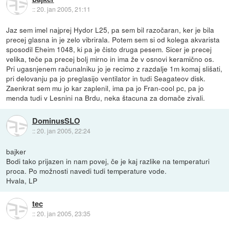
::
20. jan 2005, 21:11
Jaz sem imel najprej Hydor L25, pa sem bil razočaran, ker je bila
precej glasna in je zelo vibrirala. Potem sem si od kolega akvarista
sposodil Eheim 1048, ki pa je čisto druga pesem. Sicer je precej
velika, teče pa precej bolj mirno in ima že v osnovi keramično os.
Pri ugasnjenem računalniku jo je recimo z razdalje 1m komaj slišati,
pri delovanju pa jo preglasijo ventilator in tudi Seagateov disk.
Zaenkrat sem mu jo kar zaplenil, ima pa jo Fran-cool pc, pa jo
menda tudi v Lesnini na Brdu, neka štacuna za domače zivali.
DominusSLO
::
20. jan 2005, 22:24
bajker
Bodi tako prijazen in nam povej, če je kaj razlike na temperaturi
proca. Po možnosti navedi tudi temperature vode.
Hvala, LP
tec
::
20. jan 2005, 23:35