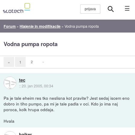
☰
Forum
»
Hlajenje in modifikacije
»
Vodna pumpa ropota
Vodna pumpa ropota
2
»
«
1
tec
::
20. jan 2005, 00:34
Pa je tale eheim res tko neslisna kot pravite? Jest sedaj iscem eno
dobro in tiho pumpo, pa mi je tale padla v oci. Kdo jo ima naj
poroca, kolk hrupa oddaja.
Hvala
bajker