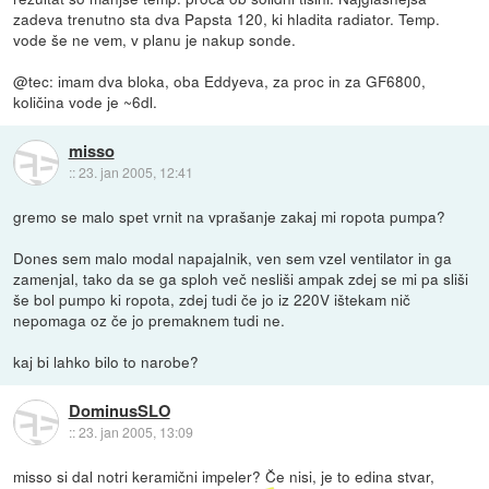
zadeva trenutno sta dva Papsta 120, ki hladita radiator. Temp.
vode še ne vem, v planu je nakup sonde.
@tec: imam dva bloka, oba Eddyeva, za proc in za GF6800,
količina vode je ~6dl.
misso
::
23. jan 2005, 12:41
gremo se malo spet vrnit na vprašanje zakaj mi ropota pumpa?
Dones sem malo modal napajalnik, ven sem vzel ventilator in ga
zamenjal, tako da se ga sploh več nesliši ampak zdej se mi pa sliši
še bol pumpo ki ropota, zdej tudi če jo iz 220V ištekam nič
nepomaga oz če jo premaknem tudi ne.
kaj bi lahko bilo to narobe?
DominusSLO
::
23. jan 2005, 13:09
misso si dal notri keramični impeler? Če nisi, je to edina stvar,