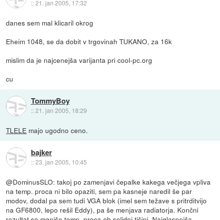
::
21. jan 2005, 17:32
danes sem mal klicaril okrog
Eheim 1048, se da dobit v trgovinah TUKANO, za 16k
mislim da je najcenejša varijanta pri cool-pc.org
cu
TommyBoy
::
21. jan 2005, 18:29
TLELE
majo ugodno ceno.
bajker
::
23. jan 2005, 10:45
@DominusSLO: takoj po zamenjavi čepalke kakega večjega vpliva
na temp. proca ni bilo opaziti, sem pa kasneje naredil še par
modov, dodal pa sem tudi VGA blok (imel sem težave s pritrditvijo
na GF6800, lepo rešil Eddy), pa še menjava radiatorja. Končni
rezultat so manjše temp. proca ob solidni tišini. Najglasnejša