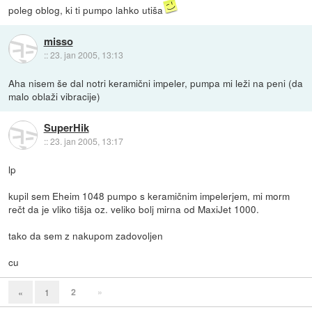
poleg oblog, ki ti pumpo lahko utiša
misso
::
23. jan 2005, 13:13
Aha nisem še dal notri keramični impeler, pumpa mi leži na peni (da
malo oblaži vibracije)
SuperHik
::
23. jan 2005, 13:17
lp
kupil sem Eheim 1048 pumpo s keramičnim impelerjem, mi morm
rečt da je vliko tišja oz. veliko bolj mirna od MaxiJet 1000.
tako da sem z nakupom zadovoljen
cu
2
»
«
1