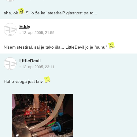
aha, ok
Si jo že kaj stestiral? glasnost pa to...
Eddy
::
12. apr 2005, 21:55
Nisem stestiral, saj je tako šla... LittleDevil jo je "sunu"
LittleDevil
::
12. apr 2005, 23:11
Hehe vsega jest kriv