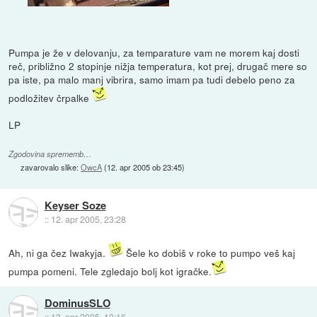
Pumpa je že v delovanju, za temparature vam ne morem kaj dosti
reč, približno 2 stopinje nižja temperatura, kot prej, drugač mere so
pa iste, pa malo manj vibrira, samo imam pa tudi debelo peno za
podložitev črpalke
LP
Zgodovina sprememb…
zavarovalo slike:
OwcA
(
12. apr 2005 ob 23:45
)
Keyser Soze
::
12. apr 2005, 23:28
Ah, ni ga čez Iwakyja.
Šele ko dobiš v roke to pumpo veš kaj
pumpa pomeni. Tele zgledajo bolj kot igračke.
DominusSLO
::
13. apr 2005, 10:16