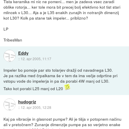
Tista keramika mi nic ne pomeni... men je zadeva vsec zaradi
oblike rotorja... ker tole mora bit precej bolj efektivno kot tist stari
mlincek v L30... Aja a je L35 enakih zunajih in notranjih dimenzij
kot L30? Kolk pa stane tak impeler... priblizno?
LP
TribesMan
Eddy
::
12. apr 2005, 11:17
Impeler bo pomoje par sto tolarjev dražji od navadnega L30.
Je pa razlika med črpalkama še v tem da ima večje odprtine pri
vstopu vode do impelerja in pa da porabi 4W manj od L30.
Tako kot porabi L25 manj od L20
hudogriz
::
12. apr 2005, 12:28
Kaj pa vibracije in glasnost pumpe? Ali je tišja v potopnem načinu
ali v pretočnem? Zunanje dimenzije pumpe pa so verjetno enake