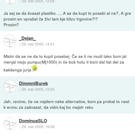
::
29. mar 2005, 12:04
Ja sej se da švasat plastiko...., A se da kupt to posebi al ne?, A gre
prosim en vprašat če živi tam kje blizu trgovine?!?
Prosim?
_Dejan_
::
29. mar 2005, 14:41
Mislm da se ne da to kupit posebej. Če se ti ne mudi tako bom jst
menjal mojo pumpu(Mj1000) in če boš hotu ti bom dal tist del za
kakšenga jurja
DimmniBurek
::
29. mar 2005, 15:55
Jah, recimo, če ne najdem neke alternative, bom pa probal to nest
k enmu za zašvasat, da vidm kaj bo majstr reku
DominusSLO
::
29. mar 2005, 16:09