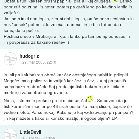
Obstaja tudi kakšen brusni papir ali pila ali kaj drugega
Lahko
pobrusiš od zunaj in noter, potem pa greš lepo po kakšno lepilo in
zaliješ :)
Jaz sem imel eno lepilo, kjer si dobil lepilo, pa še neko sestavino in
nek "pesek" potem si to zmešal, nanesel in je bilo trdno, da ni
šans, da je počilo.
Poskusi srečo v Mrekurju ali kje... lahko pa tam pump odneseš in
jih povprašaš za kakšno rešitev ;)
hudogriz
::
29. mar 2005, 22:40
ja, ali pa kak bakren obroč kar čez obstoječega nabiti in prilepiti.
Mogoče malo poliestra in zaliješ kar čez in čez, zunaj pa pustiš
samo bakren obroček. Saj prodajajo tiste bakrene priključke v
merkurju za centralno ogrevanje.
No ja, tiste moje prošnje pa ni nihče uslišal
. Še povem da je
tisti keramični impeler po 48 urah postal že manj slišen, čeprav še
vedno moteč. Pa še nekaj. Kakšno je kaj vzdrževanje pri pumpah?
jih kaj mažete s kako silikonsko mastjo, mogoče oljem? LP.
LittleDevil
::
10. apr 2005, 10:59