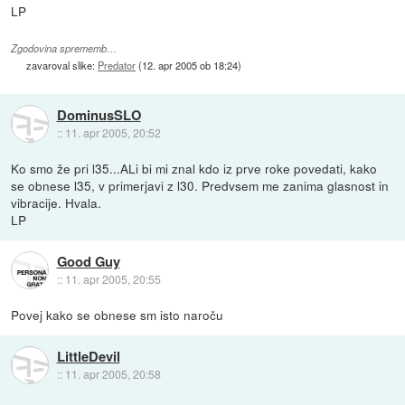
LP
Zgodovina sprememb…
zavaroval slike:
Predator
(
12. apr 2005 ob 18:24
)
DominusSLO
::
11. apr 2005, 20:52
Ko smo že pri l35...ALi bi mi znal kdo iz prve roke povedati, kako
se obnese l35, v primerjavi z l30. Predvsem me zanima glasnost in
vibracije. Hvala.
LP
Good Guy
::
11. apr 2005, 20:55
Povej kako se obnese sm isto naroču
LittleDevil
::
11. apr 2005, 20:58