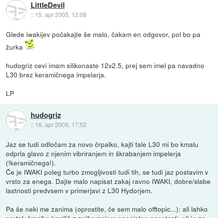
LittleDevil
::
15. apr 2005, 12:08
Glede iwakijev počakajte še malo, čakam en odgovor, pol bo pa
žurka
hudogriz cevi imam silikonaste 12x2.5, prej sem imel pa navadno
L30 brez keramičnega impelarja.
LP
hudogriz
::
16. apr 2005, 17:52
Jaz se tudi odločam za novo črpalko, kajti tale L30 mi bo kmalu
odprla glavo z njenim vibriranjem in škrabanjem impelerja
(!keramičnega!).
Če je IWAKI poleg turbo zmogljivosti tudi tih, se tudi jaz postavim v
vrsto za enega. Dajte malo napisat zakaj ravno IWAKI, dobre/slabe
lastnosti predvsem v primerjavi z L30 Hydorjem.
Pa še neki me zanima (oprostite, če sem malo offtopic...): ali lahko