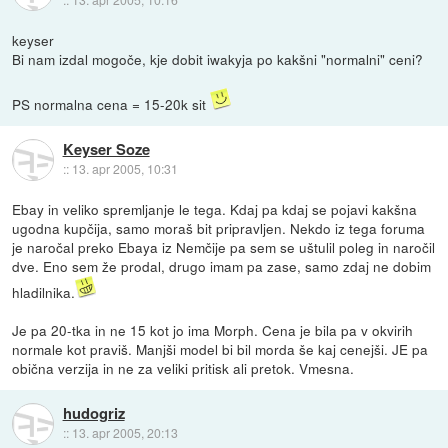
keyser
Bi nam izdal mogoče, kje dobit iwakyja po kakšni "normalni" ceni?
PS normalna cena = 15-20k sit
Keyser Soze
::
13. apr 2005, 10:31
Ebay in veliko spremljanje le tega. Kdaj pa kdaj se pojavi kakšna
ugodna kupčija, samo moraš bit pripravljen. Nekdo iz tega foruma
je naročal preko Ebaya iz Nemčije pa sem se uštulil poleg in naročil
dve. Eno sem že prodal, drugo imam pa zase, samo zdaj ne dobim
hladilnika.
Je pa 20-tka in ne 15 kot jo ima Morph. Cena je bila pa v okvirih
normale kot praviš. Manjši model bi bil morda še kaj cenejši. JE pa
obična verzija in ne za veliki pritisk ali pretok. Vmesna.
hudogriz
::
13. apr 2005, 20:13