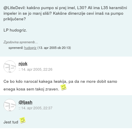
@LitleDevil: kakšno pumpo si prej imel, L30? Ali ima L35 keramični
impeler in se jo manj sliši? Kakšne dimenzije cevi imaš na pumpo
priključene?
LP hudogriz.
Zgodovina sprememb…
spremenil:
hudogriz
(
13. apr 2005 ob 20:13
)
njok
::
14. apr 2005, 22:26
Ce bo kdo narocal kakega Iwakija, pa da ne more dobit samo
enega kosa sem takoj zraven.
@ljash
::
14. apr 2005, 22:37
Jest tud