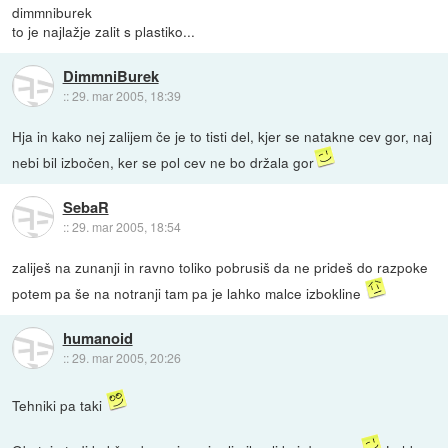
dimmniburek
to je najlažje zalit s plastiko...
DimmniBurek
::
29. mar 2005, 18:39
Hja in kako nej zalijem če je to tisti del, kjer se natakne cev gor, naj
nebi bil izbočen, ker se pol cev ne bo držala gor
SebaR
::
29. mar 2005, 18:54
zaliješ na zunanji in ravno toliko pobrusiš da ne prideš do razpoke
potem pa še na notranji tam pa je lahko malce izbokline
humanoid
::
29. mar 2005, 20:26
Tehniki pa taki