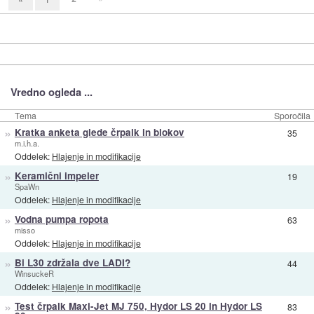
Vredno ogleda ...
Tema
Sporočila
»
Kratka anketa glede črpalk in blokov
35
m.i.h.a.
Oddelek:
Hlajenje in modifikacije
»
Keramični impeler
19
SpaWn
Oddelek:
Hlajenje in modifikacije
»
Vodna pumpa ropota
63
misso
Oddelek:
Hlajenje in modifikacije
»
Bi L30 zdržala dve LADI?
44
WinsuckeR
Oddelek:
Hlajenje in modifikacije
»
Test črpalk Maxi-Jet MJ 750, Hydor LS 20 in Hydor LS
83