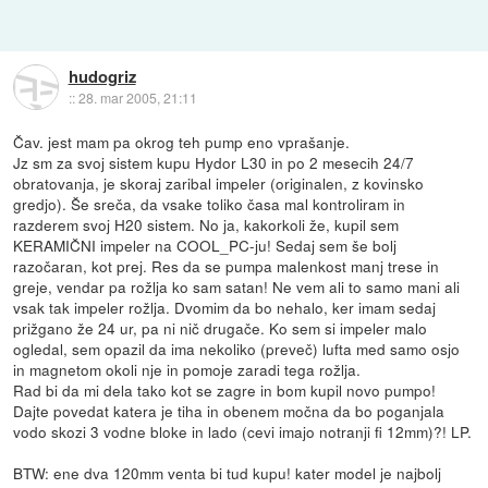
hudogriz
::
28. mar 2005, 21:11
Čav. jest mam pa okrog teh pump eno vprašanje.
Jz sm za svoj sistem kupu Hydor L30 in po 2 mesecih 24/7
obratovanja, je skoraj zaribal impeler (originalen, z kovinsko
gredjo). Še sreča, da vsake toliko časa mal kontroliram in
razderem svoj H20 sistem. No ja, kakorkoli že, kupil sem
KERAMIČNI impeler na COOL_PC-ju! Sedaj sem še bolj
razočaran, kot prej. Res da se pumpa malenkost manj trese in
greje, vendar pa rožlja ko sam satan! Ne vem ali to samo mani ali
vsak tak impeler rožlja. Dvomim da bo nehalo, ker imam sedaj
prižgano že 24 ur, pa ni nič drugače. Ko sem si impeler malo
ogledal, sem opazil da ima nekoliko (preveč) lufta med samo osjo
in magnetom okoli nje in pomoje zaradi tega rožlja.
Rad bi da mi dela tako kot se zagre in bom kupil novo pumpo!
Dajte povedat katera je tiha in obenem močna da bo poganjala
vodo skozi 3 vodne bloke in lado (cevi imajo notranji fi 12mm)?! LP.
BTW: ene dva 120mm venta bi tud kupu! kater model je najbolj