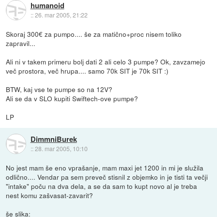
humanoid
::
26. mar 2005, 21:22
Skoraj 300€ za pumpo.... še za matično+proc nisem toliko
zapravil...
Ali ni v takem primeru bolj dati 2 ali celo 3 pumpe? Ok, zavzamejo
več prostora, več hrupa.... samo 70k SIT je 70k SIT :)
BTW, kaj vse te pumpe so na 12V?
Ali se da v SLO kupiti Swiftech-ove pumpe?
LP
DimmniBurek
::
28. mar 2005, 10:10
No jest mam še eno vprašanje, mam maxi jet 1200 in mi je služila
odlično.... Vendar pa sem preveč stisnil z objemko in je tisti ta večji
"intake" poču na dva dela, a se da sam to kupt novo al je treba
nest komu zašvasat-zavarit?
še slika: