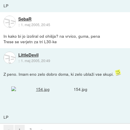
LP
SebaR
::
1. maj 2005, 20:45
In kako bi jo izoliral od ohišja? na vrvico, guma, pena
Trese se verjetn za tri L30-ke
LittleDevil
::
1. maj 2005, 20:49
Z peno. Imam eno zelo dobro doma, ki zelo ublaži vse skupi.
154.jpg
LP
2
»
«
1