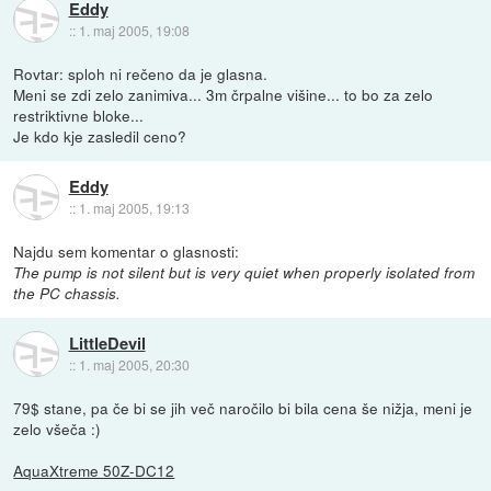
Eddy
::
1. maj 2005, 19:08
Rovtar: sploh ni rečeno da je glasna.
Meni se zdi zelo zanimiva... 3m črpalne višine... to bo za zelo
restriktivne bloke...
Je kdo kje zasledil ceno?
Eddy
::
1. maj 2005, 19:13
Najdu sem komentar o glasnosti:
The pump is not silent but is very quiet when properly isolated from
the PC chassis.
LittleDevil
::
1. maj 2005, 20:30
79$ stane, pa če bi se jih več naročilo bi bila cena še nižja, meni je
zelo všeča :)
AquaXtreme 50Z-DC12