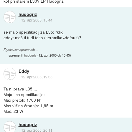
kot pri starem L30? LP Hudogriz
hudogriz
::
12. apr 2005, 15:44
še malo specifikacij za L35:
"klik"
eddy: maš ti tudi tako (keramika=default)?
Zgodovina sprememb…
spremenil:
hudogriz
(
12. apr 2005 ob 15:45
)
Eddy
::
12. apr 2005, 19:35
Ta ni prava L35....
Moja ima specifikacije:
Max pretok: 1700 l/h
Max višina črpanja: 1,95 m
Moč: 23 W
hudogriz
::
12. apr 2005, 20:11