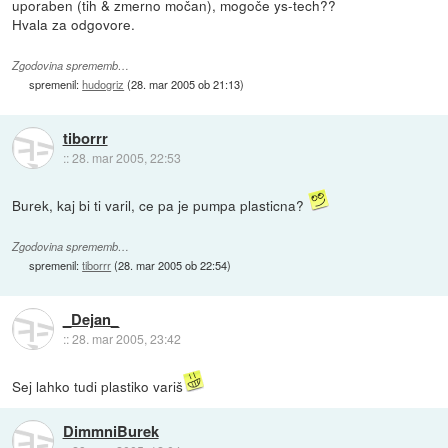
uporaben (tih & zmerno močan), mogoče ys-tech??
Hvala za odgovore.
Zgodovina sprememb…
spremenil:
hudogriz
(
28. mar 2005 ob 21:13
)
tiborrr
::
28. mar 2005, 22:53
Burek, kaj bi ti varil, ce pa je pumpa plasticna?
Zgodovina sprememb…
spremenil:
tiborrr
(
28. mar 2005 ob 22:54
)
_Dejan_
::
28. mar 2005, 23:42
Sej lahko tudi plastiko variš
DimmniBurek