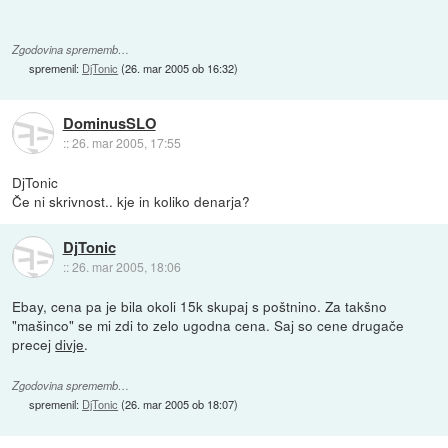
Zgodovina sprememb…
spremenil:
DjTonic
(
26. mar 2005 ob 16:32
)
DominusSLO
::
26. mar 2005, 17:55
DjTonic
Če ni skrivnost.. kje in koliko denarja?
DjTonic
::
26. mar 2005, 18:06
Ebay, cena pa je bila okoli 15k skupaj s poštnino. Za takšno
"mašinco" se mi zdi to zelo ugodna cena. Saj so cene drugače
precej
divje
.
Zgodovina sprememb…
spremenil:
DjTonic
(
26. mar 2005 ob 18:07
)