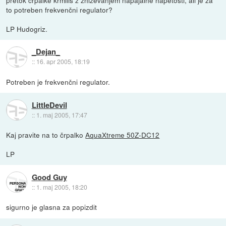
pretok črpalke krmiliš z zniževanjem napajalne napetosti, ali je za
to potreben frekvenčni regulator?
LP Hudogriz.
_Dejan_
::
16. apr 2005, 18:19
Potreben je frekvenčni regulator.
LittleDevil
::
1. maj 2005, 17:47
Kaj pravite na to črpalko
AquaXtreme 50Z-DC12
LP
Good Guy
::
1. maj 2005, 18:20
sigurno je glasna za popizdit