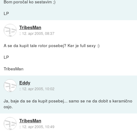
Bom poročal ko sestavim ;)
LP
TribesMan
::
12. apr 2005, 08:37
A se da kupit tale rotor posebej? Ker je full sexy :)
LP
TribesMan
Eddy
::
12. apr 2005, 10:02
Ja, baje da se da kupit posebej... samo se ne da dobit s keramično
osjo.
TribesMan
::
12. apr 2005, 10:49