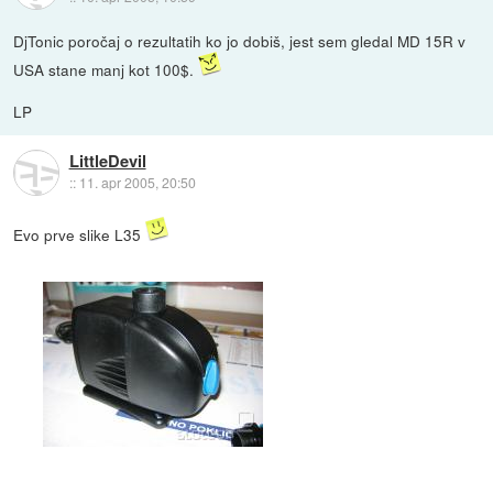
DjTonic poročaj o rezultatih ko jo dobiš, jest sem gledal MD 15R v
USA stane manj kot 100$.
LP
LittleDevil
::
11. apr 2005, 20:50
Evo prve slike L35