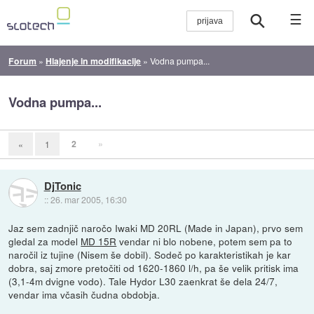
☰
Forum
»
Hlajenje in modifikacije
»
Vodna pumpa...
Vodna pumpa...
2
»
«
1
DjTonic
::
26. mar 2005, 16:30
Jaz sem zadnjič naročo Iwaki MD 20RL (Made in Japan), prvo sem
gledal za model
MD 15R
vendar ni blo nobene, potem sem pa to
naročil iz tujine (Nisem še dobil). Sodeč po karakteristikah je kar
dobra, saj zmore pretočiti od 1620-1860 l/h, pa še velik pritisk ima
(3,1-4m dvigne vodo). Tale Hydor L30 zaenkrat še dela 24/7,
vendar ima včasih čudna obdobja.