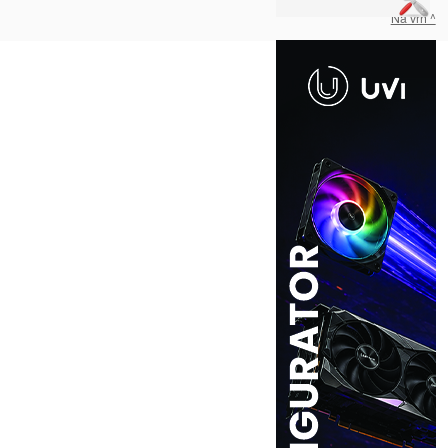
Na vrh ^