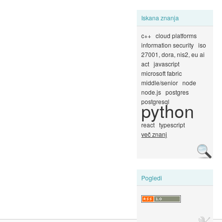
Iskana znanja
c++
cloud platforms
information security
iso
27001, dora, nis2, eu ai
act
javascript
microsoft fabric
middle/senior
node
node.js
postgres
postgresql
python
react
typescript
več znanj
Pogledi