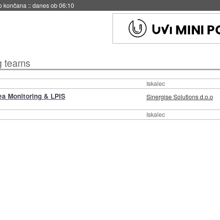
no končana
::
danes ob 06:10
g teams
Iskalec
ea Monitoring & LPIS
Sinergise Solutions d.o.o
Iskalec