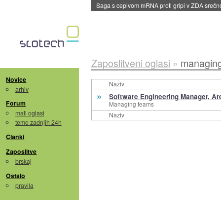
Saga s cepivom mRNA proti gripi v ZDA sreč
Zaposlitveni oglasi
»
managin
Novice
Naziv
arhiv
»
Software Engineering Manager, Ar
Forum
Managing teams
mali oglasi
Naziv
teme zadnjih 24h
Članki
Zaposlitve
brskaj
Ostalo
pravila