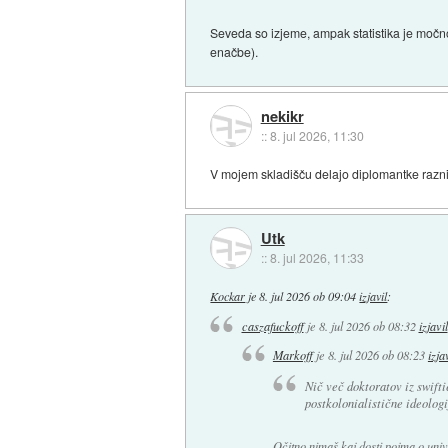
Seveda so izjeme, ampak statistika je močno
enačbe).
nekikr
::
8. jul 2026, 11:30
V mojem skladišču delajo diplomantke raznih 
Utk
::
8. jul 2026, 11:33
Kockar
je
8. jul 2026 ob 09:04
izjavil
:
caszafuckoff
je
8. jul 2026 ob 08:32
izjavil
Markoff
je
8. jul 2026 ob 08:23
izja
Nič več doktoratov iz swifti
postkolonialistične ideolog
Očitno nimaš kaj dosti pojma o univ