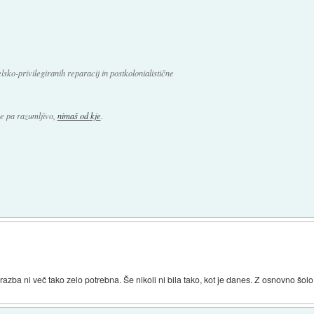
lsko-privilegiranih reparacij in postkolonialistične
Je pa razumljivo,
nimaš od kje
.
azba ni več tako zelo potrebna. Še nikoli ni bila tako, kot je danes. Z osnovno šolo