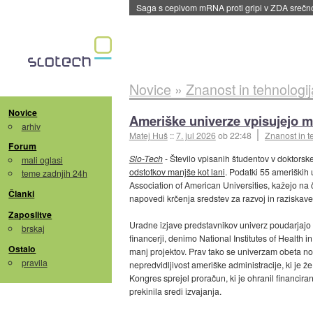
BMW v vozilih začel predvajati reklame
::
dane
Novice
»
Znanost in tehnologij
Novice
Ameriške univerze vpisujejo 
arhiv
Matej Huš
::
7. jul 2026
ob 22:48
Znanost in t
Forum
Slo-Tech
- Število vpisanih študentov v doktors
mali oglasi
odstotkov manjše kot lani
. Podatki 55 ameriških 
teme zadnjih 24h
Association of American Universities, kažejo na č
Članki
napovedi krčenja sredstev za razvoj in raziskave
Zaposlitve
Uradne izjave predstavnikov univerz poudarjajo v
brskaj
financerji, denimo National Institutes of Health i
Ostalo
manj projektov. Prav tako se univerzam obeta no
pravila
nepredvidljivost ameriške administracije, ki je že
Kongres sprejel proračun, ki je ohranil financiran
prekinila sredi izvajanja.