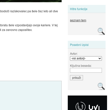
Hitre funkcije
, bodoči raziskovalec pa šele čez leto ali dve
seznam tem
atu šele vzpostavljajo svoje kariere. V tej
di za osnovno zaposlitev.
Posebni izpisi
Avtor:
Ključna beseda: