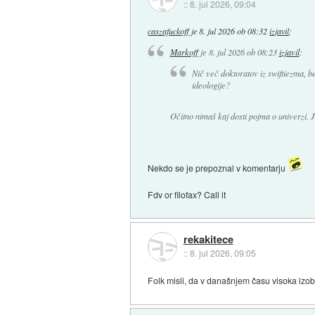
::
8. jul 2026, 09:04
caszafuckoff
je
8. jul 2026 ob 08:32
izjavil
:
Markoff
je
8. jul 2026 ob 08:23
izjavil
:
Nič več doktoratov iz swiftiezma, be
ideologije?
Očitno nimaš kaj dosti pojma o univerzi. 
Nekdo se je prepoznal v komentarju
Fdv or filofax? Call it
rekakitece
::
8. jul 2026, 09:05
Folk misli, da v današnjem času visoka izobr