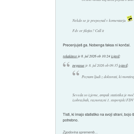
Nekdo se je prepoznal v komentarju
Fdv or filofax? Call it
Precenjuješ ga. Nobenga faksa ni končal.
rekakitece
je
8. jul 2026 ob 10:24
izjavil
:
pegasus
je
8. jul 2026 ob 09:35
izjavil
:
Poznam ljudi z doktorati, ki montira
Seveda so izjeme, ampak statistika je moč
izobrazbah, raznorazni 1. stopenjski FDV 
Tisti, ki imajo statistiko na svoji strani, bo
potrebno.
Zgodovina sprememb…