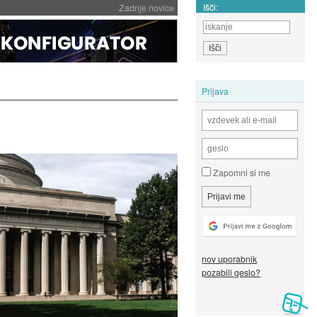
Išči:
Zadnje novice
Prijava
Zapomni si me
nov uporabnik
pozabili geslo?