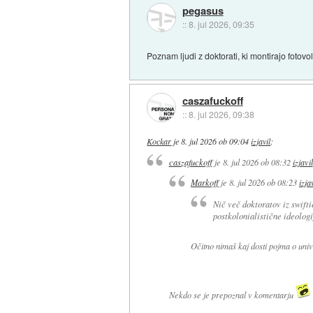
pegasus
::
8. jul 2026, 09:35
Poznam ljudi z doktorati, ki montirajo fotovo
caszafuckoff
::
8. jul 2026, 09:38
Kockar
je
8. jul 2026 ob 09:04
izjavil
:
caszafuckoff
je
8. jul 2026 ob 08:32
izjavil
Markoff
je
8. jul 2026 ob 08:23
izja
Nič več doktoratov iz swifti
postkolonialistične ideolog
Očitno nimaš kaj dosti pojma o univ
Nekdo se je prepoznal v komentarju