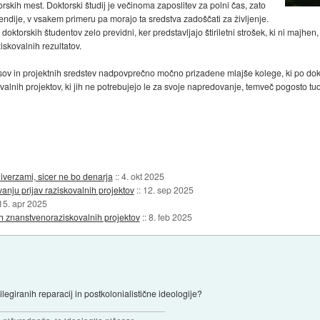
orskih mest. Doktorski študij je večinoma zaposlitev za polni čas, zato
endije, v vsakem primeru pa morajo ta sredstva zadoščati za življenje.
oktorskih študentov zelo previdni, ker predstavljajo štiriletni strošek, ki ni majhen
skovalnih rezultatov.
ov in projektnih sredstev nadpovprečno močno prizadene mlajše kolege, ki po doktor
alnih projektov, ki jih ne potrebujejo le za svoje napredovanje, temveč pogosto tu
iverzami, sicer ne bo denarja
::
4. okt 2025
anju prijav raziskovalnih projektov
::
12. sep 2025
15. apr 2025
h znanstvenoraziskovalnih projektov
::
8. feb 2025
ilegiranih reparacij in postkolonialistične ideologije?