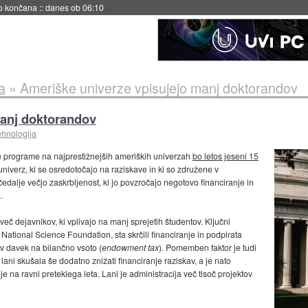
s ob 06:09
a
»
Ameriške univerze vpisujejo manj doktorandov
manj doktorandov
ehnologija
ke programe na najprestižnejših ameriških univerzah
bo letos jeseni 15
univerz, ki se osredotočajo na raziskave in ki so združene v
edalje večjo zaskrbljenost, ki jo povzročajo negotovo financiranje in
.
eč dejavnikov, ki vplivajo na manj sprejetih študentov. Ključni
n National Science Foundation, sta skrčili financiranje in podpirata
v davek na bilančno vsoto (
endowment tax
). Pomemben faktor je tudi
 lani skušala še dodatno znižati financiranje raziskav, a je nato
je na ravni preteklega leta. Lani je administracija več tisoč projektov