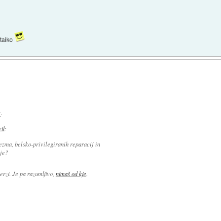
ltaiko
:
vil
:
ezma, belsko-privilegiranih reparacij in
ije?
erzi. Je pa razumljivo,
nimaš od kje
.