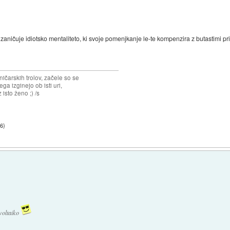
zaničuje idiotsko mentaliteto, ki svoje pomenjkanje le-te kompenzira z butastimi p
ičarskih trolov, začele so se
jega izginejo ob isti uri,
 isto ženo ;) /s
46
)
ovoltaiko