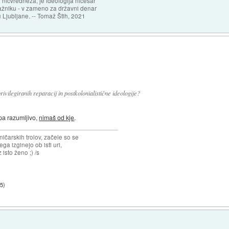
 ničvredneža, je ideologija ničesar
ažniku - v zameno za državni denar
 Ljubljane. -- Tomaž Štih, 2021
ivilegiranih reparacij in postkolonialistične ideologije?
 pa razumljivo,
nimaš od kje
.
ičarskih trolov, začele so se
jega izginejo ob isti uri,
 isto ženo ;) /s
15
)