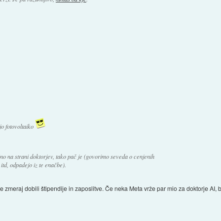
jo fotovoltaiko
no na strani doktorjev, tako pač je (govorimo seveda o cenjenih
itd, odpadejo iz te enačbe).
jo še zmeraj dobili štipendije in zaposlitve. Če neka Meta vrže par mio za doktorje AI,