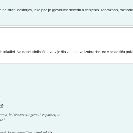
 na strani doktorjev, tako pač je (govorimo seveda o cenjenih izobrazbah, raznorazn
fakultet. Na deset-stotisoče evrov je šlo za njihovo izobrazbo, da v skladišču paki
:
vil
:
ezma, belsko-privilegiranih reparacij in
ije?
erzi. Je pa razumljivo,
nimaš od kje
.