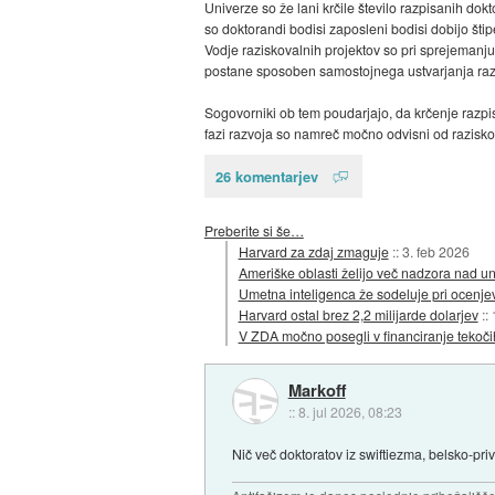
Univerze so že lani krčile število razpisanih dokt
so doktorandi bodisi zaposleni bodisi dobijo štip
Vodje raziskovalnih projektov so pri sprejemanju d
postane sposoben samostojnega ustvarjanja razi
Sogovorniki ob tem poudarjajo, da krčenje razpis
fazi razvoja so namreč močno odvisni od raziskov
26 komentarjev
Preberite si še…
Harvard za zdaj zmaguje
::
3. feb 2026
Ameriške oblasti želijo več nadzora nad un
Umetna inteligenca že sodeluje pri ocenjev
Harvard ostal brez 2,2 milijarde dolarjev
::
V ZDA močno posegli v financiranje tekoči
Markoff
::
8. jul 2026, 08:23
Nič več doktoratov iz swiftiezma, belsko-priv