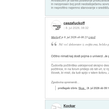
Antifašizem je danes poslednje pribežališče
in neizprosen boj proti neobstoječemu sovr
in neprofitno najemno stanovanje v središču
caszafuckoff
::
8. jul 2026, 08:32
Markoff
je
8. jul 2026 ob 08:23
izjavil
:
Nič več doktoratov iz swiftiezma, belsko-pr
Očitno nimaš kaj dosti pojma o univerzi. Je
Čudovita počitniška usklajenost skrajno desn
počitnice, in na forum pridejo ob isti uri, iz n
človek, bi misli, da tudi spijo v istem šotoru, z
Zgodovina sprememb…
predlagalo izbris:
fikus_
(
8. jul 2026 ob 09:
Kockar