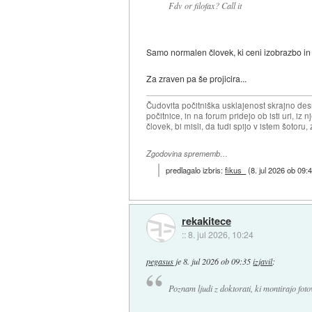
Fdv or filofax? Call it
Samo normalen človek, ki ceni izobrazbo in 
Za zraven pa še projicira...
Čudovita počitniška usklajenost skrajno desn
počitnice, in na forum pridejo ob isti uri, iz n
človek, bi misli, da tudi spijo v istem šotoru, z
Zgodovina sprememb…
predlagalo izbris:
fikus_
(
8. jul 2026 ob 09:
rekakitece
::
8. jul 2026, 10:24
pegasus
je
8. jul 2026 ob 09:35
izjavil
:
Poznam ljudi z doktorati, ki montirajo fot