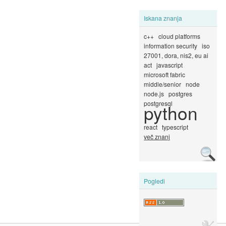
Iskana znanja
c++
cloud platforms
information security
iso
27001, dora, nis2, eu ai
act
javascript
microsoft fabric
middle/senior
node
node.js
postgres
postgresql
python
react
typescript
več znanj
Pogledi