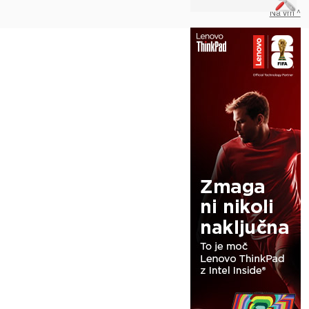
Na vrh ^