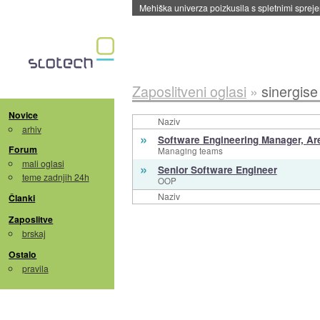
Mehiška univerza poizkusila s spletnimi sprejem
Zaposlitveni oglasi
»
sinergise
Novice
Naziv
arhiv
»
Software Engineering Manager, Ar
Forum
Managing teams
mali oglasi
»
Senior Software Engineer
teme zadnjih 24h
OOP
Naziv
Članki
Zaposlitve
brskaj
Ostalo
pravila