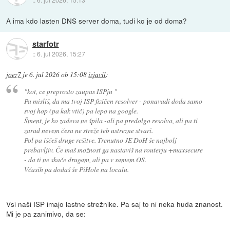
A ima kdo lasten DNS server doma, tudi ko je od doma?
starfotr
::
6. jul 2026, 15:27
joez7
je
6. jul 2026 ob 15:08
izjavil
:
"kot, ce preprosto zaupas ISPju "
Pa misliš, da ma tvoj ISP fizičen resolver - ponavadi doda samo
svoj hop (pa kak vtič) pa lepo na google.
Šment, je ko zadeva ne špila -ali pa predolgo resolva, ali pa ti
zarad nevem česa ne streže teb ustrezne stvari.
Pol pa iščeš druge rešitve. Trenutno JE DoH še najbolj
prebavljiv. Če maš možnost ga nastaviš na routerju +maxsecure
- da ti ne skače drugam, ali pa v samem OS.
Včasih pa dodaš še PiHole na localu.
Vsi naši ISP imajo lastne strežnike. Pa saj to ni neka huda znanost.
Mi je pa zanimivo, da se: