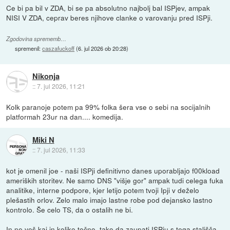
Ce bi pa bil v ZDA, bi se pa absolutno najbolj bal ISPjev, ampak
NISI V ZDA, ceprav beres njihove clanke o varovanju pred ISPji.
Zgodovina sprememb…
spremenil:
caszafuckoff
(
6. jul 2026 ob 20:28
)
Nikonja
::
7. jul 2026, 11:21
Kolk paranoje potem pa 99% folka šera vse o sebi na socijalnih
platformah 23ur na dan.... komedija.
Miki N
::
7. jul 2026, 11:33
kot je omenil joe - naši ISPji definitivno danes uporabljajo f00kload
ameriških storitev. Ne samo DNS "višje gor" ampak tudi celega fuka
analitike, interne podpore, kjer letijo potem tvoji Ipji v deželo
plešastih orlov. Zelo malo imajo lastne robe pod dejansko lastno
kontrolo. Še celo TS, da o ostalih ne bi.
In ne veš kaj in koliko točno, tako da zaupati ISPju s tega stališča