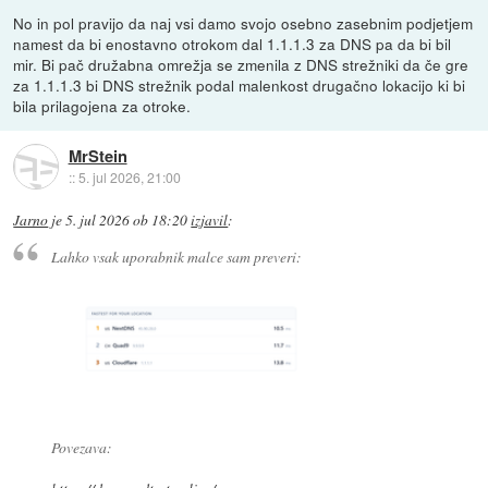
No in pol pravijo da naj vsi damo svojo osebno zasebnim podjetjem
namest da bi enostavno otrokom dal 1.1.1.3 za DNS pa da bi bil
mir. Bi pač družabna omrežja se zmenila z DNS strežniki da če gre
za 1.1.1.3 bi DNS strežnik podal malenkost drugačno lokacijo ki bi
bila prilagojena za otroke.
MrStein
::
5. jul 2026, 21:00
Jarno
je
5. jul 2026 ob 18:20
izjavil
:
Lahko vsak uporabnik malce sam preveri:
Povezava: