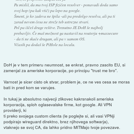
Pa misliš, da ma tvoj ISP fizičen resolver - ponavadi doda samo
svoj hop (pa kak vtič) pa lepo na google.
Šment, je ko zadeva ne špila -ali pa predolgo resolva, ali pa ti
zarad nevem česa ne streže teb ustrezne stvari.
Pol pa iščeš druge rešitve. Trenutno JE DoH še najbolj
prebavljiv. Če maš možnost ga nastaviš na routerju +maxsecure
- da ti ne skače drugam, ali pa v samem OS.
Včasih pa dodaš še PiHole na localu.
DoH je v tem primeru neumnost, se enkrat, pravno zascito EU, si
zamenjal za ameriske korporacije, po principu "trust me bro".
Varnost je sicer cisto ok stvar, problem je, ce ne ves cesa se moras
bati in pred kom se varujes.
In tukaj je absolutno najvecji zlikovec kakrsnakoli ameriska
korporacija, sploh oglasevalske firme, kot google. Ali VPN
providerji, ki
ti preko svojega custom clienta (le poglejte si, ali vasi VPNji
podpirajo wireguard direktno, brez njihovega softwarja),
vtaknejo se svoj CA, da lahko pridno MITMajo tvoje povezave.