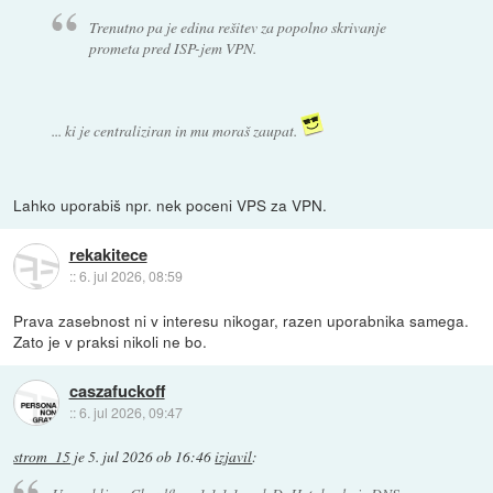
Trenutno pa je edina rešitev za popolno skrivanje
prometa pred ISP-jem VPN.
... ki je centraliziran in mu moraš zaupat.
Lahko uporabiš npr. nek poceni VPS za VPN.
rekakitece
::
6. jul 2026, 08:59
Prava zasebnost ni v interesu nikogar, razen uporabnika samega.
Zato je v praksi nikoli ne bo.
caszafuckoff
::
6. jul 2026, 09:47
strom_15
je
5. jul 2026 ob 16:46
izjavil
: