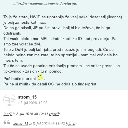
https://www.monitor.si/novica/aretacija...
To je že staro, HWID se uporablja že vsaj nekaj desetletij (licence),
je bolj zanesliv kot mac.
Da so ga stisnli, JE pa čist prav - bolj bi blo težava, če bi ga
odstranili.
Tut vsak telefon ma IMEI in indefikacijsko ID - od providerja. Pa
smo zaenkrat še živi.
Tole z DoH je bolj kot rjuha pred nezaželjenimi pogledi. Če se
nekdo polno zanima zate, te bo spremljal - sam mal več dela bo
mes s tem.
Tut če se uvede popolna enkripcija prometa - se snifer preseli na
tipkovnico - zaslon - tu ni pomoči.
Pač bodimo pridni
.
Pa ne si mislit - da ostali OSi ne oddajajo fingerprint.
strom_15
::
8. jul 2026, 13:08
joez7
je
8. jul 2026 ob 12:31
izjavil
:
strom_15
je
8. jul 2026 ob 11:42
izjavil
: