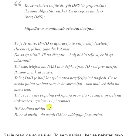
Ko se nekateri bojite drugih DNS (in priporočate
da uporabljaš Slovenske). Če hočejo te najdejo
(brez DNS):
https://www.monitor.si/novica/aretacija
...
To je že staro, HWID se uporablja že vsaj nekaj desetletij
(licence), je bolj zanesliv kot mac.
Da so ga stisnli, JE pa čist prav - bolj bi blo težava, če bi ga
odstranili.
Tut vsak telefon ma IMEI in indefikacijsko ID - od providerja.
Pa smo zaenkrat še živi.
Tole z DoH je bolj kot rjuha pred nezaželjenimi pogledi. Če se
nekdo polno zanima zate, te bo spremljal - sam mal več dela bo
mes s tem.
Tut če se uvede popolna enkripcija prometa - se snifer preseli na
tipkovnico - zaslon - tu ni pomoči.
Pač bodimo pridni
.
Pa ne si mislit - da ostali OSi ne oddajajo fingerprint.
Saj je prav, da so ga ujeli. To sem napisal, ker se nekateri tako