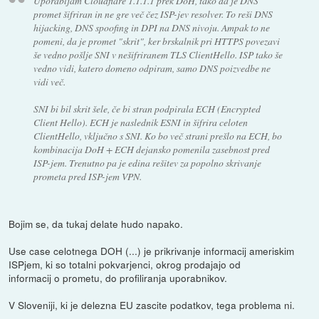
Uporabljam Cloudflare 1.1.1.1 prek DoH, tako da je DNS
promet šifriran in ne gre več čez ISP-jev resolver. To reši DNS
hijacking, DNS spoofing in DPI na DNS nivoju. Ampak to ne
pomeni, da je promet "skrit", ker brskalnik pri HTTPS povezavi
še vedno pošlje SNI v nešifriranem TLS ClientHello. ISP tako še
vedno vidi, katero domeno odpiram, samo DNS poizvedbe ne
vidi več.
SNI bi bil skrit šele, če bi stran podpirala ECH (Encrypted
Client Hello). ECH je naslednik ESNI in šifrira celoten
ClientHello, vključno s SNI. Ko bo več strani prešlo na ECH, bo
kombinacija DoH + ECH dejansko pomenila zasebnost pred
ISP-jem. Trenutno pa je edina rešitev za popolno skrivanje
prometa pred ISP-jem VPN.
Bojim se, da tukaj delate hudo napako.
Use case celotnega DOH (...) je prikrivanje informacij ameriskim
ISPjem, ki so totalni pokvarjenci, okrog prodajajo od
informacij o prometu, do profiliranja uporabnikov.
V Sloveniji, ki je delezna EU zascite podatkov, tega problema ni.