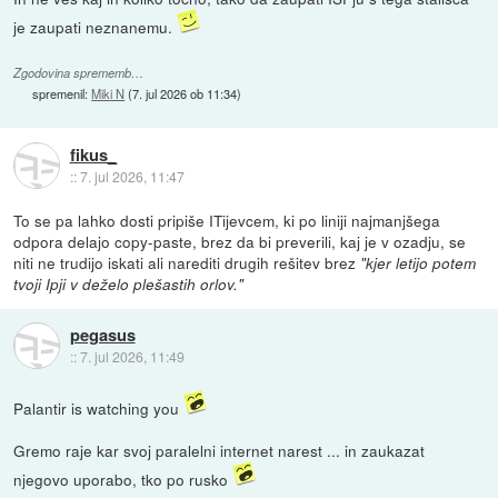
je zaupati neznanemu.
Zgodovina sprememb…
spremenil:
Miki N
(
7. jul 2026 ob 11:34
)
fikus_
::
7. jul 2026, 11:47
To se pa lahko dosti pripiše ITijevcem, ki po liniji najmanjšega
odpora delajo copy-paste, brez da bi preverili, kaj je v ozadju, se
niti ne trudijo iskati ali narediti drugih rešitev brez
"kjer letijo potem
tvoji Ipji v deželo plešastih orlov."
pegasus
::
7. jul 2026, 11:49
Palantir is watching you
Gremo raje kar svoj paralelni internet narest ... in zaukazat
njegovo uporabo, tko po rusko