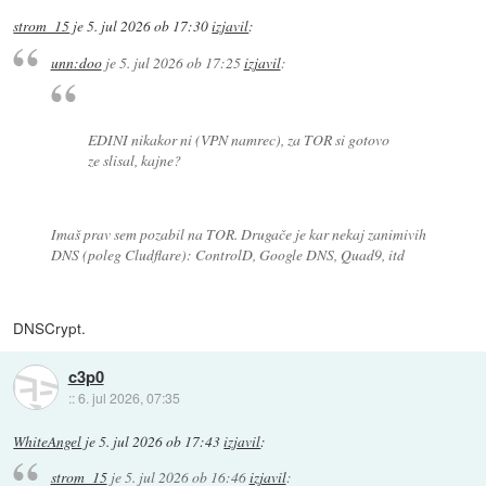
strom_15
je
5. jul 2026 ob 17:30
izjavil
:
unn:doo
je
5. jul 2026 ob 17:25
izjavil
:
EDINI nikakor ni (VPN namrec), za TOR si gotovo
ze slisal, kajne?
Imaš prav sem pozabil na TOR. Drugače je kar nekaj zanimivih
DNS (poleg Cludflare): ControlD, Google DNS, Quad9, itd
DNSCrypt.
c3p0
::
6. jul 2026, 07:35
WhiteAngel
je
5. jul 2026 ob 17:43
izjavil
:
strom_15
je
5. jul 2026 ob 16:46
izjavil
: