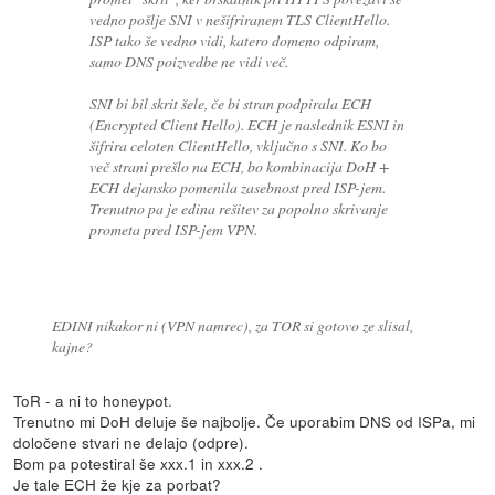
vedno pošlje SNI v nešifriranem TLS ClientHello.
ISP tako še vedno vidi, katero domeno odpiram,
samo DNS poizvedbe ne vidi več.
SNI bi bil skrit šele, če bi stran podpirala ECH
(Encrypted Client Hello). ECH je naslednik ESNI in
šifrira celoten ClientHello, vključno s SNI. Ko bo
več strani prešlo na ECH, bo kombinacija DoH +
ECH dejansko pomenila zasebnost pred ISP-jem.
Trenutno pa je edina rešitev za popolno skrivanje
prometa pred ISP-jem VPN.
EDINI nikakor ni (VPN namrec), za TOR si gotovo ze slisal,
kajne?
ToR - a ni to honeypot.
Trenutno mi DoH deluje še najbolje. Če uporabim DNS od ISPa, mi
določene stvari ne delajo (odpre).
Bom pa potestiral še xxx.1 in xxx.2 .
Je tale ECH že kje za porbat?