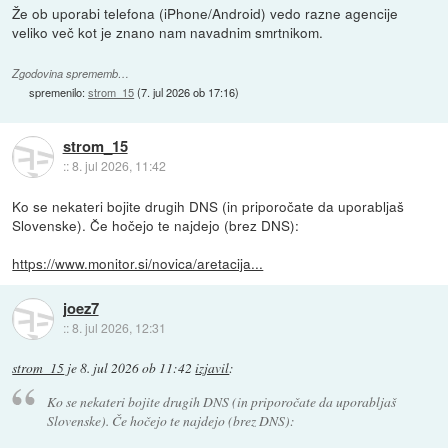
Že ob uporabi telefona (iPhone/Android) vedo razne agencije
veliko več kot je znano nam navadnim smrtnikom.
Zgodovina sprememb…
spremenilo:
strom_15
(
7. jul 2026 ob 17:16
)
strom_15
::
8. jul 2026, 11:42
Ko se nekateri bojite drugih DNS (in priporočate da uporabljaš
Slovenske). Če hočejo te najdejo (brez DNS):
https://www.monitor.si/novica/aretacija...
joez7
::
8. jul 2026, 12:31
strom_15
je
8. jul 2026 ob 11:42
izjavil
:
Ko se nekateri bojite drugih DNS (in priporočate da uporabljaš
Slovenske). Če hočejo te najdejo (brez DNS):