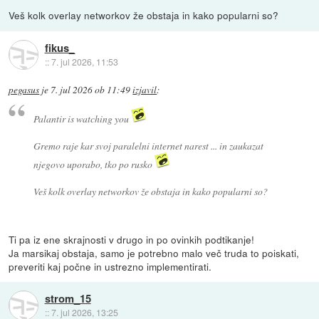
Veš kolk overlay networkov že obstaja in kako popularni so?
fikus_
::
7. jul 2026, 11:53
pegasus
je
7. jul 2026 ob 11:49
izjavil
:
Palantir is watching you
Gremo raje kar svoj paralelni internet narest ... in zaukazat
njegovo uporabo, tko po rusko
Veš kolk overlay networkov že obstaja in kako popularni so?
Ti pa iz ene skrajnosti v drugo in po ovinkih podtikanje!
Ja marsikaj obstaja, samo je potrebno malo več truda to poiskati,
preveriti kaj počne in ustrezno implementirati.
strom_15
::
7. jul 2026, 13:25