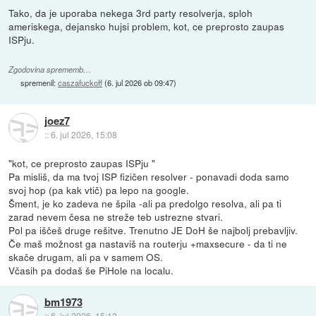
Tako, da je uporaba nekega 3rd party resolverja, sploh
ameriskega, dejansko hujsi problem, kot, ce preprosto zaupas
ISPju.
Zgodovina sprememb…
spremenil:
caszafuckoff
(
6. jul 2026 ob 09:47
)
joez7
::
6. jul 2026, 15:08
"kot, ce preprosto zaupas ISPju "
Pa misliš, da ma tvoj ISP fizičen resolver - ponavadi doda samo
svoj hop (pa kak vtič) pa lepo na google.
Šment, je ko zadeva ne špila -ali pa predolgo resolva, ali pa ti
zarad nevem česa ne streže teb ustrezne stvari.
Pol pa iščeš druge rešitve. Trenutno JE DoH še najbolj prebavljiv.
Če maš možnost ga nastaviš na routerju +maxsecure - da ti ne
skače drugam, ali pa v samem OS.
Včasih pa dodaš še PiHole na localu.
bm1973
::
6. jul 2026, 15:13