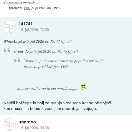
Zgodovina sprememb…
spremenil:
Spc
(
5. jul 2026 ob 21:20
)
141741
::
5. jul 2026, 23:59
WhiteAngel
je
5. jul 2026 ob 17:43
izjavil
:
strom_15
je
5. jul 2026 ob 16:46
izjavil
:
Trenutno pa je edina rešitev za popolno skrivanje
prometa pred ISP-jem VPN.
... ki je centraliziran in mu moraš zaupat.
Napiši boljšega in bolj zaupanja vrednega kot so obstoječi
komercialni in bomo z veseljem uporabljali tvojega.
unn:doo
::
6. jul 2026, 00:38