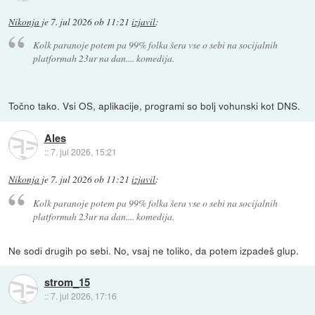
Nikonja
je
7. jul 2026 ob 11:21
izjavil
:
Kolk paranoje potem pa 99% folka šera vse o sebi na socijalnih
platformah 23ur na dan.... komedija.
Točno tako. Vsi OS, aplikacije, programi so bolj vohunski kot DNS.
Ales
::
7. jul 2026, 15:21
Nikonja
je
7. jul 2026 ob 11:21
izjavil
:
Kolk paranoje potem pa 99% folka šera vse o sebi na socijalnih
platformah 23ur na dan.... komedija.
Ne sodi drugih po sebi. No, vsaj ne toliko, da potem izpadeš glup.
strom_15
::
7. jul 2026, 17:16