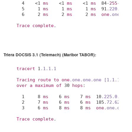
  4    <1 
ms
    <1 
ms
    <1 
ms
  84
-255-209-
  5     1 
ms
     1 
ms
     1 
ms
  91
.220
.194
.
  6     2 
ms
     2 
ms
     2 
ms
one
.one
.one
Trace
complete
.
Triera DOCSIS 3.1 (Telemach) (Maribor TABOR):
tracert
 1
.1
.1
.1
Tracing
route
to
one
.one
.one
.one
[1.1.1.1]
over
a
maximum
of
 30 
hops
:

  1     8 
ms
    6 
ms
    7 
ms
  10
.225
.0
.1
  2     7 
ms
    6 
ms
    6 
ms
  185
.72
.62
.5
  3     6 
ms
    8 
ms
    8 
ms
one
.one
.one
.o
Trace
complete
.