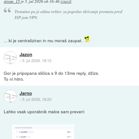
strom_15
je
5. jul 2026 ob 16:46
izjavil
:
Trenutno pa je edina rešitev za popolno skrivanje prometa pred
ISP-jem VPN.
... ki je centraliziran in mu moraš zaupat.
Jazon
::
5. jul 2026, 18:10
Gor je pripopana sličica s 9 do 13ms reply, džizs.
To ni hitro.
Jarno
::
5. jul 2026, 18:20
Lahko vsak uporabnik malce sam preveri: