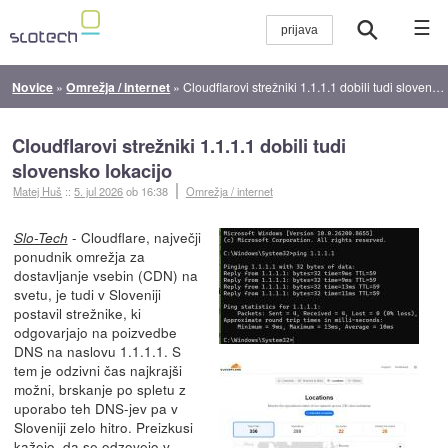
☰
Novice
»
Omrežja / internet
»
Cloudflarovi strežniki 1.1.1.1 dobili tudi slovensko lokacijo
Cloudflarovi strežniki 1.1.1.1 dobili tudi
slovensko lokacijo
Matej Huš
::
5. jul 2026
ob 16:38
Omrežja / internet
- Cloudflare, največji
Slo-Tech
ponudnik omrežja za
dostavljanje vsebin (CDN) na
svetu, je tudi v Sloveniji
postavil strežnike, ki
odgovarjajo na poizvedbe
DNS na naslovu 1.1.1.1. S
tem je odzivni čas najkrajši
možni, brskanje po spletu z
uporabo teh DNS-jev pa v
Sloveniji zelo hitro. Preizkusi
kažejo, da se odzovejo v