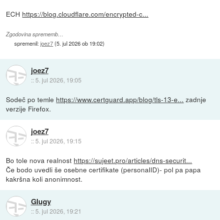
ECH
https://blog.cloudflare.com/encrypted-c...
Zgodovina sprememb…
spremenil:
joez7
(
5. jul 2026 ob 19:02
)
joez7
::
5. jul 2026, 19:05
Sodeč po temle
https://www.certguard.app/blog/tls-13-e...
zadnje
verzije Firefox.
joez7
::
5. jul 2026, 19:15
Bo tole nova realnost
https://sujeet.pro/articles/dns-securit...
Če bodo uvedli še osebne certifikate (personalID)- pol pa papa
kakršna koli anonimnost.
Glugy
::
5. jul 2026, 19:21