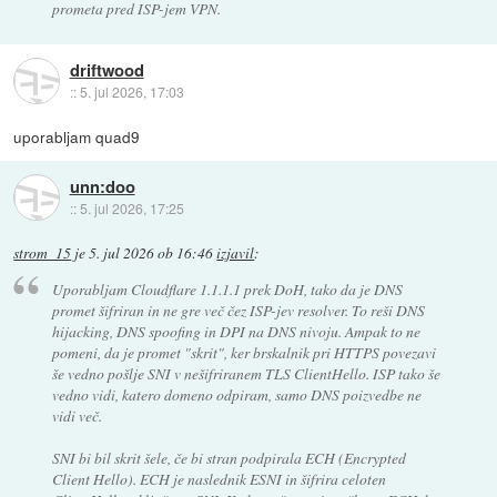
prometa pred ISP-jem VPN.
driftwood
::
5. jul 2026, 17:03
uporabljam quad9
unn:doo
::
5. jul 2026, 17:25
strom_15
je
5. jul 2026 ob 16:46
izjavil
:
Uporabljam Cloudflare 1.1.1.1 prek DoH, tako da je DNS
promet šifriran in ne gre več čez ISP-jev resolver. To reši DNS
hijacking, DNS spoofing in DPI na DNS nivoju. Ampak to ne
pomeni, da je promet "skrit", ker brskalnik pri HTTPS povezavi
še vedno pošlje SNI v nešifriranem TLS ClientHello. ISP tako še
vedno vidi, katero domeno odpiram, samo DNS poizvedbe ne
vidi več.
SNI bi bil skrit šele, če bi stran podpirala ECH (Encrypted
Client Hello). ECH je naslednik ESNI in šifrira celoten