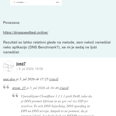
Povezava:
https://dnsspeedtest.online/
Rezultati so lahko relativni glede na metode, sem nekoč nameščal
neko aplikacijo (DNS Benchmark?), se mi je sedaj ne ljubi
nameščat.
joez7
::
5. jul 2026, 18:58
unn:doo
je
5. jul 2026 ob 17:25
izjavil
:
strom_15
je
5. jul 2026 ob 16:46
izjavil
:
Uporabljam Cloudflare 1.1.1.1 prek DoH, tako da
je DNS promet šifriran in ne gre več čez ISP-jev
resolver. To reši DNS hijacking, DNS spoofing in
DPI na DNS nivoju. Ampak to ne pomeni, da je
promet "skrit", ker brskalnik pri HTTPS povezavi še