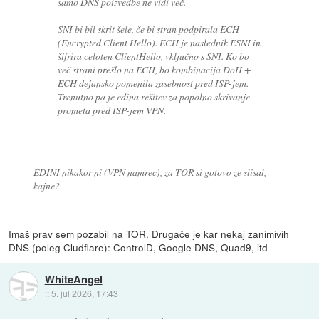
samo DNS poizvedbe ne vidi več.
SNI bi bil skrit šele, če bi stran podpirala ECH
(Encrypted Client Hello). ECH je naslednik ESNI in
šifrira celoten ClientHello, vključno s SNI. Ko bo
več strani prešlo na ECH, bo kombinacija DoH +
ECH dejansko pomenila zasebnost pred ISP-jem.
Trenutno pa je edina rešitev za popolno skrivanje
prometa pred ISP-jem VPN.
EDINI nikakor ni (VPN namrec), za TOR si gotovo ze slisal,
kajne?
Imaš prav sem pozabil na TOR. Drugače je kar nekaj zanimivih
DNS (poleg Cludflare): ControlD, Google DNS, Quad9, itd
WhiteAngel
::
5. jul 2026, 17:43