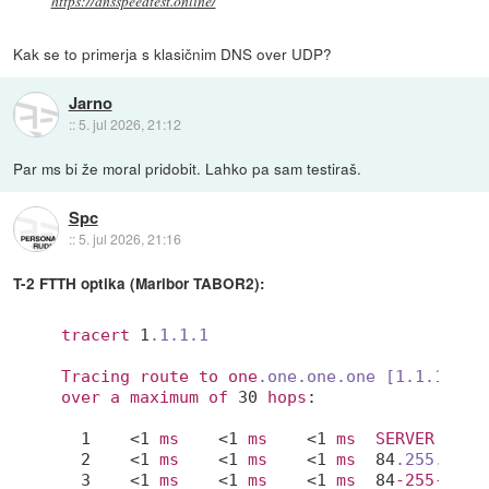
https://dnsspeedtest.online/
Kak se to primerja s klasičnim DNS over UDP?
Jarno
::
5. jul 2026, 21:12
Par ms bi že moral pridobit. Lahko pa sam testiraš.
Spc
::
5. jul 2026, 21:16
T-2 FTTH optika (Maribor TABOR2):
tracert
 1
.1
.1
.1
Tracing
route
to
one
.one
.one
.one
[1.1.1.1]
over
a
maximum
of
 30 
hops
:

  1    <1 
ms
    <1 
ms
    <1 
ms
SERVER
[192
  2    <1 
ms
    <1 
ms
    <1 
ms
  84
.255
.208
.
  3    <1 
ms
    <1 
ms
    <1 
ms
  84
-255-209-