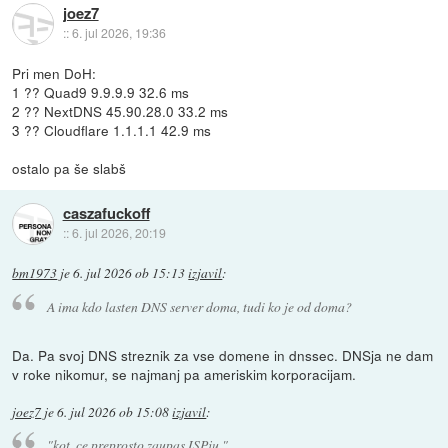
joez7
::
6. jul 2026, 19:36
Pri men DoH:
1 ?? Quad9 9.9.9.9 32.6 ms
2 ?? NextDNS 45.90.28.0 33.2 ms
3 ?? Cloudflare 1.1.1.1 42.9 ms
ostalo pa še slabš
caszafuckoff
::
6. jul 2026, 20:19
bm1973
je
6. jul 2026 ob 15:13
izjavil
:
A ima kdo lasten DNS server doma, tudi ko je od doma?
Da. Pa svoj DNS streznik za vse domene in dnssec. DNSja ne dam
v roke nikomur, se najmanj pa ameriskim korporacijam.
joez7
je
6. jul 2026 ob 15:08
izjavil
:
"kot, ce preprosto zaupas ISPju "