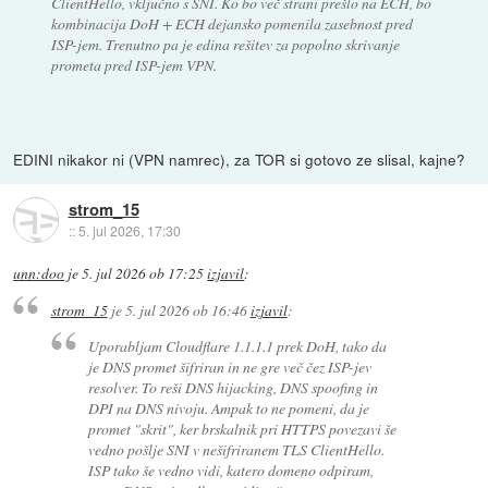
ClientHello, vključno s SNI. Ko bo več strani prešlo na ECH, bo
kombinacija DoH + ECH dejansko pomenila zasebnost pred
ISP-jem. Trenutno pa je edina rešitev za popolno skrivanje
prometa pred ISP-jem VPN.
EDINI nikakor ni (VPN namrec), za TOR si gotovo ze slisal, kajne?
strom_15
::
5. jul 2026, 17:30
unn:doo
je
5. jul 2026 ob 17:25
izjavil
:
strom_15
je
5. jul 2026 ob 16:46
izjavil
:
Uporabljam Cloudflare 1.1.1.1 prek DoH, tako da
je DNS promet šifriran in ne gre več čez ISP-jev
resolver. To reši DNS hijacking, DNS spoofing in
DPI na DNS nivoju. Ampak to ne pomeni, da je
promet "skrit", ker brskalnik pri HTTPS povezavi še
vedno pošlje SNI v nešifriranem TLS ClientHello.
ISP tako še vedno vidi, katero domeno odpiram,