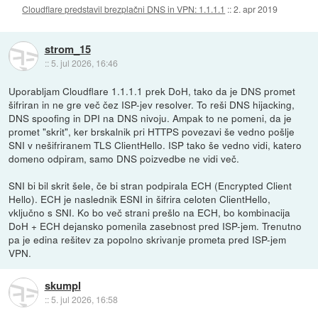
Cloudflare predstavil brezplačni DNS in VPN: 1.1.1.1
::
2. apr 2019
strom_15
::
5. jul 2026, 16:46
Uporabljam Cloudflare 1.1.1.1 prek DoH, tako da je DNS promet
šifriran in ne gre več čez ISP-jev resolver. To reši DNS hijacking,
DNS spoofing in DPI na DNS nivoju. Ampak to ne pomeni, da je
promet "skrit", ker brskalnik pri HTTPS povezavi še vedno pošlje
SNI v nešifriranem TLS ClientHello. ISP tako še vedno vidi, katero
domeno odpiram, samo DNS poizvedbe ne vidi več.
SNI bi bil skrit šele, če bi stran podpirala ECH (Encrypted Client
Hello). ECH je naslednik ESNI in šifrira celoten ClientHello,
vključno s SNI. Ko bo več strani prešlo na ECH, bo kombinacija
DoH + ECH dejansko pomenila zasebnost pred ISP-jem. Trenutno
pa je edina rešitev za popolno skrivanje prometa pred ISP-jem
VPN.
skumpl
::
5. jul 2026, 16:58