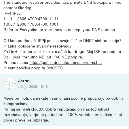
The standard resolver provides fast, private DNS lookups with no
content filtering.
IPv4 IPv6
1.1.1.1 2606:4700:4700::1111
1.0.0.1 2606:4700:4700::1001
Refer to Encryption to learn how to encrypt your DNS queries.
Od kod pa domači ISPji polnijo svoje fizične DNS? sinhronizirajo?
in zakaj določene stvari ne resolvajo?
Za DoH ni treba vzet 1.x.x.x mašaš tut druge. Moj ISP ne podpira
DoH (vsaj trenutno NE, tut IPv6 NE podpira)
Pri nas mamo
https://public-dns.info/nameserver/si.h...
in sam peščica podpira DNSSEC.
Jarno
::
6. jul 2026, 19:18
Mene pa moti, da nekateri samo jamrajo, ne prepoznajo pa dobrih
kompromisov.
Pa naj se hvali cloud9, dobra reputacija, pri nas top hitrost
razreševanja, verjetno pa tudi ta ni 100% vodotesen za tiste, ki bi
počeli prevelike pizdarije.