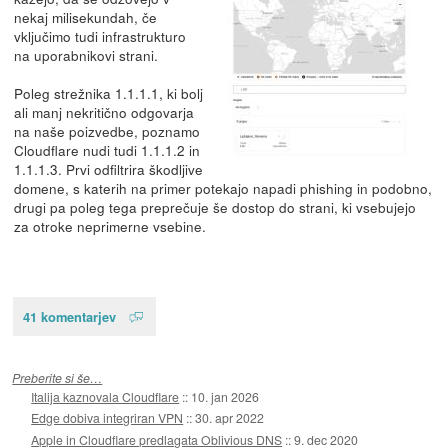
nekaj milisekundah, če
vključimo tudi infrastrukturo
na uporabnikovi strani.
Poleg strežnika 1.1.1.1, ki bolj
ali manj nekritično odgovarja
na naše poizvedbe, poznamo
Cloudflare nudi tudi 1.1.1.2 in
1.1.1.3. Prvi odfiltrira škodljive
domene, s katerih na primer potekajo napadi phishing in podobno,
drugi pa poleg tega preprečuje še dostop do strani, ki vsebujejo
za otroke neprimerne vsebine.
41 komentarjev
Preberite si še…
Italija kaznovala Cloudflare
::
10. jan 2026
Edge dobiva integriran VPN
::
30. apr 2022
Apple in Cloudflare predlagata Oblivious DNS
::
9. dec 2020