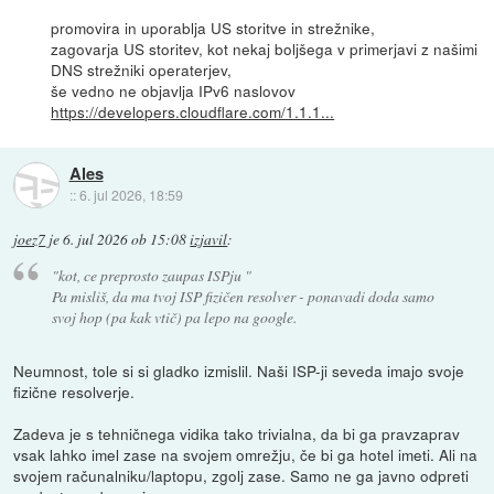
promovira in uporablja US storitve in strežnike,
zagovarja US storitev, kot nekaj boljšega v primerjavi z našimi
DNS strežniki operaterjev,
še vedno ne objavlja IPv6 naslovov
https://developers.cloudflare.com/1.1.1...
Ales
::
6. jul 2026, 18:59
joez7
je
6. jul 2026 ob 15:08
izjavil
:
"kot, ce preprosto zaupas ISPju "
Pa misliš, da ma tvoj ISP fizičen resolver - ponavadi doda samo
svoj hop (pa kak vtič) pa lepo na google.
Neumnost, tole si si gladko izmislil. Naši ISP-ji seveda imajo svoje
fizične resolverje.
Zadeva je s tehničnega vidika tako trivialna, da bi ga pravzaprav
vsak lahko imel zase na svojem omrežju, če bi ga hotel imeti. Ali na
svojem računalniku/laptopu, zgolj zase. Samo ne ga javno odpreti