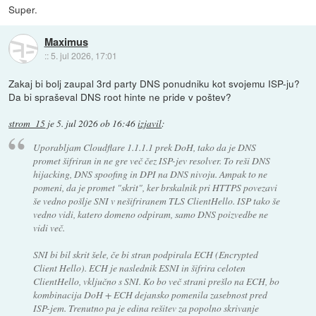
Super.
Maximus
::
5. jul 2026, 17:01
Zakaj bi bolj zaupal 3rd party DNS ponudniku kot svojemu ISP-ju?
Da bi spraševal DNS root hinte ne pride v poštev?
strom_15
je
5. jul 2026 ob 16:46
izjavil
:
Uporabljam Cloudflare 1.1.1.1 prek DoH, tako da je DNS
promet šifriran in ne gre več čez ISP-jev resolver. To reši DNS
hijacking, DNS spoofing in DPI na DNS nivoju. Ampak to ne
pomeni, da je promet "skrit", ker brskalnik pri HTTPS povezavi
še vedno pošlje SNI v nešifriranem TLS ClientHello. ISP tako še
vedno vidi, katero domeno odpiram, samo DNS poizvedbe ne
vidi več.
SNI bi bil skrit šele, če bi stran podpirala ECH (Encrypted
Client Hello). ECH je naslednik ESNI in šifrira celoten
ClientHello, vključno s SNI. Ko bo več strani prešlo na ECH, bo
kombinacija DoH + ECH dejansko pomenila zasebnost pred
ISP-jem. Trenutno pa je edina rešitev za popolno skrivanje