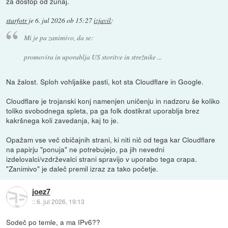
za dostop od zunaj.
starfotr
je
6. jul 2026 ob 15:27
izjavil
:
Mi je pa zanimivo, da se:
promovira in uporablja US storitve in strežnike ...
Na žalost. Sploh vohljaške pasti, kot sta Cloudflare in Google.
Cloudflare je trojanski konj namenjen uničenju in nadzoru še koliko
toliko svobodnega spleta, pa ga folk dostikrat uporablja brez
kakršnega koli zavedanja, kaj to je.
Opažam vse več običajnih strani, ki niti nič od tega kar Cloudflare
na papirju "ponuja" ne potrebujejo, pa jih nevedni
izdelovalci/vzdrževalci strani spravijo v uporabo tega crapa.
"Zanimivo" je daleč premil izraz za tako početje.
joez7
::
6. jul 2026, 19:13
Sodeč po temle, a ma IPv6??