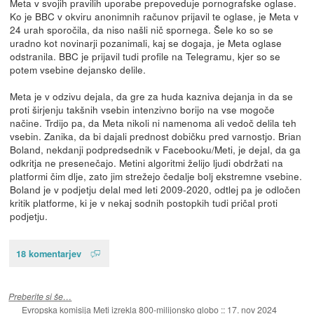
Meta v svojih pravilih uporabe prepoveduje pornografske oglase.
Ko je BBC v okviru anonimnih računov prijavil te oglase, je Meta v
24 urah sporočila, da niso našli nič spornega. Šele ko so se
uradno kot novinarji pozanimali, kaj se dogaja, je Meta oglase
odstranila. BBC je prijavil tudi profile na Telegramu, kjer so se
potem vsebine dejansko delile.
Meta je v odzivu dejala, da gre za huda kazniva dejanja in da se
proti širjenju takšnih vsebin intenzivno borijo na vse mogoče
načine. Trdijo pa, da Meta nikoli ni namenoma ali vedoč delila teh
vsebin. Zanika, da bi dajali prednost dobičku pred varnostjo. Brian
Boland, nekdanji podpredsednik v Facebooku/Meti, je dejal, da ga
odkritja ne presenečajo. Metini algoritmi želijo ljudi obdržati na
platformi čim dlje, zato jim strežejo čedalje bolj ekstremne vsebine.
Boland je v podjetju delal med leti 2009-2020, odtlej pa je odločen
kritik platforme, ki je v nekaj sodnih postopkih tudi pričal proti
podjetju.
18 komentarjev
Preberite si še…
Evropska komisija Meti izrekla 800-milijonsko globo
::
17. nov 2024