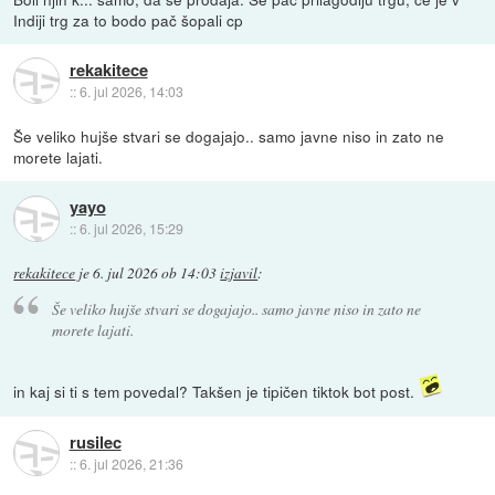
Indiji trg za to bodo pač šopali cp
rekakitece
::
6. jul 2026, 14:03
Še veliko hujše stvari se dogajajo.. samo javne niso in zato ne
morete lajati.
yayo
::
6. jul 2026, 15:29
rekakitece
je
6. jul 2026 ob 14:03
izjavil
:
Še veliko hujše stvari se dogajajo.. samo javne niso in zato ne
morete lajati.
in kaj si ti s tem povedal? Takšen je tipičen tiktok bot post.
rusilec
::
6. jul 2026, 21:36