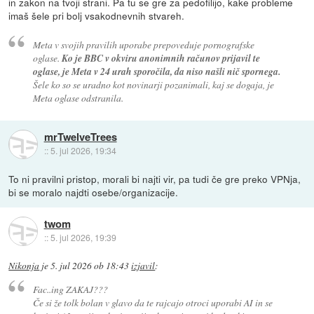
in zakon na tvoji strani. Pa tu se gre za pedofilijo, kake probleme
imaš šele pri bolj vsakodnevnih stvareh.
Meta v svojih pravilih uporabe prepoveduje pornografske
oglase.
Ko je BBC v okviru anonimnih računov prijavil te
oglase, je Meta v 24 urah sporočila, da niso našli nič spornega.
Šele ko so se uradno kot novinarji pozanimali, kaj se dogaja, je
Meta oglase odstranila.
mrTwelveTrees
::
5. jul 2026, 19:34
To ni pravilni pristop, morali bi najti vir, pa tudi če gre preko VPNja,
bi se moralo najdti osebe/organizacije.
twom
::
5. jul 2026, 19:39
Nikonja
je
5. jul 2026 ob 18:43
izjavil
:
Fac..ing ZAKAJ???
Če si že tolk bolan v glavo da te rajcajo otroci uporabi AI in se