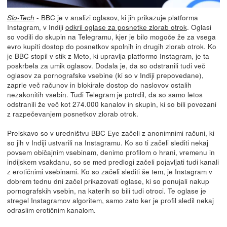
- BBC je v analizi oglasov, ki jih prikazuje platforma
Slo-Tech
Instagram, v Indiji
odkril oglase za posnetke zlorab otrok
. Oglasi
so vodili do skupin na Telegramu, kjer je bilo mogoče že za vsega
evro kupiti dostop do posnetkov spolnih in drugih zlorab otrok. Ko
je BBC stopil v stik z Meto, ki upravlja platformo Instagram, je ta
poskrbela za umik oglasov. Dodala je, da so odstranili tudi več
oglasov za pornografske vsebine (ki so v Indiji prepovedane),
zaprle več računov in blokirale dostop do naslovov ostalih
nezakonitih vsebin. Tudi Telegram je potrdil, da so samo letos
odstranili že več kot 274.000 kanalov in skupin, ki so bili povezani
z razpečevanjem posnetkov zlorab otrok.
Preiskavo so v uredništvu BBC Eye začeli z anonimnimi računi, ki
so jih v Indiji ustvarili na Instagramu. Ko so ti začeli slediti nekaj
povsem običajnim vsebinam, denimo profilom o hrani, vremenu in
indijskem vsakdanu, so se med predlogi začeli pojavljati tudi kanali
z erotičnimi vsebinami. Ko so začeli slediti še tem, je Instagram v
dobrem tednu dni začel prikazovati oglase, ki so ponujali nakup
pornografskih vsebin, na katerih so bili tudi otroci. Te oglase je
stregel Instagramov algoritem, samo zato ker je profil sledil nekaj
odraslim erotičnim kanalom.