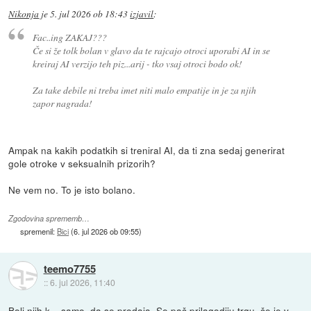
Nikonja
je
5. jul 2026 ob 18:43
izjavil
:
Fac..ing ZAKAJ???
Če si že tolk bolan v glavo da te rajcajo otroci uporabi AI in se
kreiraj AI verzijo teh piz...arij - tko vsaj otroci bodo ok!
Za take debile ni treba imet niti malo empatije in je za njih
zapor nagrada!
Ampak na kakih podatkih si treniral AI, da ti zna sedaj generirat
gole otroke v seksualnih prizorih?
Ne vem no. To je isto bolano.
Zgodovina sprememb…
spremenil:
Bici
(
6. jul 2026 ob 09:55
)
teemo7755
::
6. jul 2026, 11:40
Boli njih k... samo, da se prodaja. Se pač prilagodiju trgu, če je v