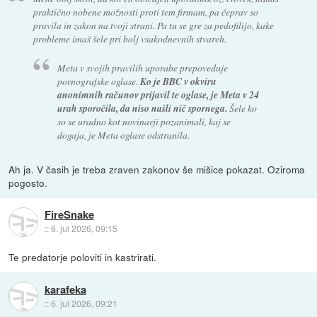
praktično nobene možnosti proti tem firmam, pa čeprav so
pravila in zakon na tvoji strani. Pa tu se gre za pedofilijo, kake
probleme imaš šele pri bolj vsakodnevnih stvareh.
Meta v svojih pravilih uporabe prepoveduje
pornografske oglase.
Ko je BBC v okviru
anonimnih računov prijavil te oglase, je Meta v 24
urah sporočila, da niso našli nič spornega.
Šele ko
so se uradno kot novinarji pozanimali, kaj se
dogaja, je Meta oglase odstranila.
Ah ja. V časih je treba zraven zakonov še mišice pokazat. Oziroma
pogosto.
FireSnake
::
6. jul 2026, 09:15
Te predatorje poloviti in kastrirati.
karafeka
::
6. jul 2026, 09:21