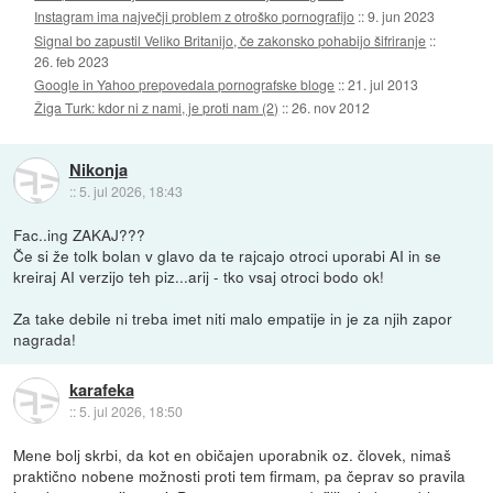
Instagram ima največji problem z otroško pornografijo
::
9. jun 2023
Signal bo zapustil Veliko Britanijo, če zakonsko pohabijo šifriranje
::
26. feb 2023
Google in Yahoo prepovedala pornografske bloge
::
21. jul 2013
Žiga Turk: kdor ni z nami, je proti nam (2)
::
26. nov 2012
Nikonja
::
5. jul 2026, 18:43
Fac..ing ZAKAJ???
Če si že tolk bolan v glavo da te rajcajo otroci uporabi AI in se
kreiraj AI verzijo teh piz...arij - tko vsaj otroci bodo ok!
Za take debile ni treba imet niti malo empatije in je za njih zapor
nagrada!
karafeka
::
5. jul 2026, 18:50
Mene bolj skrbi, da kot en običajen uporabnik oz. človek, nimaš
praktično nobene možnosti proti tem firmam, pa čeprav so pravila