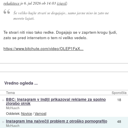
rekakitece
je
6. jul 2026 ob 14:03
izjavil
:
Še veliko hujše stvari se dogajajo.. samo javne niso in zato ne
morete lajati.
Te stvari niti niso tako redke. Dogajajo se v zaprtem krogu ljudi,
zato se pred internetom o tem ni veliko vedelo.
https://www.bitchute.com/video/OLEP1FaX...
Vredno ogleda ...
Tema
Sporočila
»
BBC: Instagram v Indiji prikazoval reklame za spolno
18
zlorabo otrok
McHusch
Oddelek:
Novice
/
Varnost
»
Instagram ima največji problem z otroško pornografijo
48
McHusch