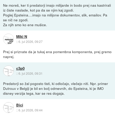
Ne moreš, ker ti predatorji imajo milijarde in bodo prej nas kastrirali
iz čiste naslade, kot pa da se njim kaj zgodi.
Poglej Epsteina....imajo na milijone dokumentov, slik, emailov. Pa
se nič ne zgodi.
Za njih smo ko ene mušice.
Miki N
::
6. jul 2026, 09:27
Prej si priznate da je tukaj ena pomembna komponenta, prej gremo
naprej.
c3p0
::
6. jul 2026, 09:31
Predatorji so žal pogosto tisti, ki odločajo, vlečejo niti. Npr. primer
Dutroux v Belgiji je bil en bolj odmevnih, do Epsteina, ki je IMO
disney verzija tega, kar se res dogaja.
Bici
::
6. jul 2026, 09:44