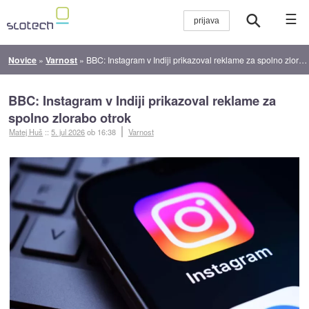
☰
Novice
»
Varnost
»
BBC: Instagram v Indiji prikazoval reklame za spolno zlorabo otrok
BBC: Instagram v Indiji prikazoval reklame za
spolno zlorabo otrok
Matej Huš
::
5. jul 2026
ob 16:38
Varnost