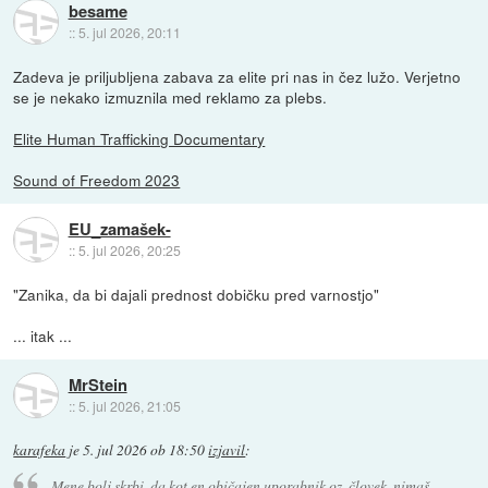
besame
::
5. jul 2026, 20:11
Zadeva je priljubljena zabava za elite pri nas in čez lužo. Verjetno
se je nekako izmuznila med reklamo za plebs.
Elite Human Trafficking Documentary
Sound of Freedom 2023
EU_zamašek-
::
5. jul 2026, 20:25
"Zanika, da bi dajali prednost dobičku pred varnostjo"
... itak ...
MrStein
::
5. jul 2026, 21:05
karafeka
je
5. jul 2026 ob 18:50
izjavil
:
Mene bolj skrbi, da kot en običajen uporabnik oz. človek, nimaš