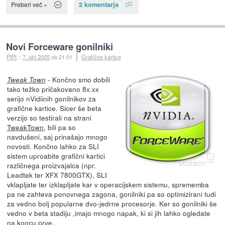
2 komentarja
Preberi več »
Novi Forceware gonilniki
PIPI
::
7. okt 2005
ob 21:01
Grafične kartice
- Končno smo dobili
Tweak Town
tako težko pričakovano 8x.xx
serijo nVidiinih gonilnikov za
grafične kartice. Sicer še beta
verzijo so testirali na strani
TweakTown
, bili pa so
navdušeni, saj prinašajo mnogo
novosti. Končno lahko za SLI
sistem uproabite grafični kartici
različnega proizvajalca (npr.
Leadtek ter XFX 7800GTX), SLI
vklapljate ter izklapljate kar v operacijskem sistemu, sprememba
pa ne zahteva ponovnega zagona, gonilniki pa so optimizirani tudi
za vedno bolj popularne dvo-jedrne procesorje. Ker so gonilniki še
vedno v beta stadiju ,imajo mnogo napak, ki si jih lahko ogledate
na koncu prve...