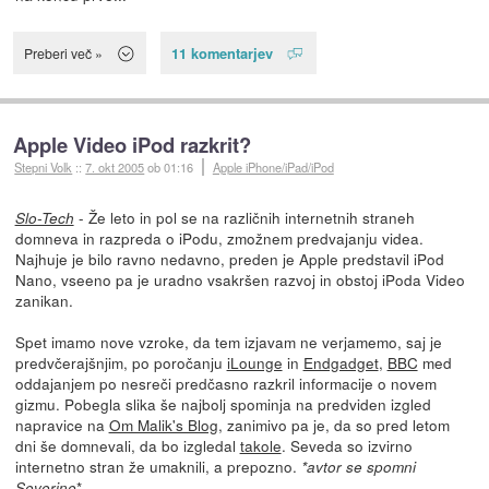
11 komentarjev
Preberi več »
Apple Video iPod razkrit?
Stepni Volk
::
7. okt 2005
ob 01:16
Apple iPhone/iPad/iPod
- Že leto in pol se na različnih internetnih straneh
Slo-Tech
domneva in razpreda o iPodu, zmožnem predvajanju videa.
Najhuje je bilo ravno nedavno, preden je Apple predstavil iPod
Nano, vseeno pa je uradno vsakršen razvoj in obstoj iPoda Video
zanikan.
Spet imamo nove vzroke, da tem izjavam ne verjamemo, saj je
predvčerajšnjim, po poročanju
iLounge
in
Endgadget
,
BBC
med
oddajanjem po nesreči predčasno razkril informacije o novem
gizmu. Pobegla slika še najbolj spominja na predviden izgled
napravice na
Om Malik's Blog
, zanimivo pa je, da so pred letom
dni še domnevali, da bo izgledal
takole
. Seveda so izvirno
internetno stran že umaknili, a prepozno.
*avtor se spomni
*
Severine