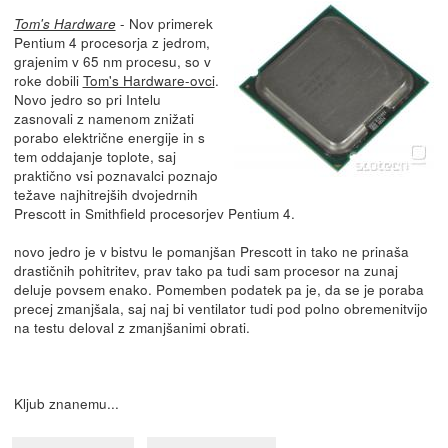
- Nov primerek
Tom's Hardware
Pentium 4 procesorja z jedrom,
grajenim v 65 nm procesu, so v
roke dobili
Tom's Hardware-ovci
.
Novo jedro so pri Intelu
zasnovali z namenom znižati
porabo električne energije in s
tem oddajanje toplote, saj
praktično vsi poznavalci poznajo
težave najhitrejših dvojedrnih
Prescott in Smithfield procesorjev Pentium 4.
novo jedro je v bistvu le pomanjšan Prescott in tako ne prinaša
drastičnih pohitritev, prav tako pa tudi sam procesor na zunaj
deluje povsem enako. Pomemben podatek pa je, da se je poraba
precej zmanjšala, saj naj bi ventilator tudi pod polno obremenitvijo
na testu deloval z zmanjšanimi obrati.
Kljub znanemu...