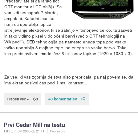
Predstavljate si ga lahko kot
CRT monitor v LCD ohišju. Se
vam zdi nemogoče? Morda,
ampak ni. Katodni monitor
namreč uporablja top za
istreljevanje elektronov, ki se zaletijo v fosforjevo celico, ta zasveti
in tako vidimo piksel v določeni barvi (več o CRT tehnologiji na
Wikipediji
). SED tehnologija pa namesto enega topa pod vsako
točko uporablja 3 majhne tope, po enega za vsako barvo. Tako
ima predstavitveni model čez 6 milijonov topkov (1920 x 1080 x 3).
Za vse, ki vas zgornja dejstva niso prepričala, pa naj povem še, da
ima ekran odzivni čas pod 1 ms, kontrast...
40 komentarjev
Preberi več »
Prvi Cedar Mill na testu
PIPI
::
7. okt 2005
ob 21:41
Procesorji