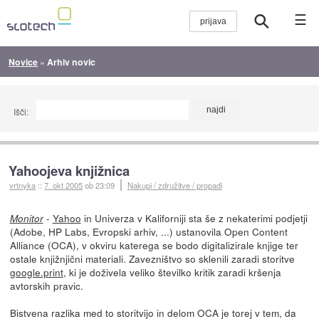
☰
Novice
»
Arhiv novic
Išči:
Yahoojeva knjižnica
vrtnyka
::
7. okt 2005
ob 23:09
Nakupi / združitve / propadi
-
Yahoo
in Univerza v Kaliforniji sta še z nekaterimi podjetji
Monitor
(Adobe, HP Labs, Evropski arhiv, ...) ustanovila Open Content
Alliance (OCA), v okviru katerega se bodo digitalizirale knjige ter
ostale knjižnjični materiali. Zavezništvo so sklenili zaradi storitve
google.print
, ki je doživela veliko številko kritik zaradi kršenja
avtorskih pravic.
Bistvena razlika med to storitvijo in delom OCA je torej v tem, da