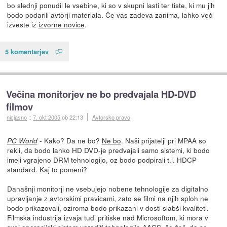
bo slednji ponudil le vsebine, ki so v skupni lasti ter tiste, ki mu jih
bodo podarili avtorji materiala. Če vas zadeva zanima, lahko več
izveste iz
izvorne novice
.
5 komentarjev
Večina monitorjev ne bo predvajala HD-DVD
filmov
nicjasno
::
7. okt 2005
ob 22:13
Avtorsko pravo
- Kako? Da ne bo?
Ne bo
. Naši prijatelji pri MPAA so
PC World
rekli, da bodo lahko HD DVD-je predvajali samo sistemi, ki bodo
imeli vgrajeno DRM tehnologijo, oz bodo podpirali t.i. HDCP
standard. Kaj to pomeni?
Današnji monitorji ne vsebujejo nobene tehnologije za digitalno
upravljanje z avtorskimi pravicami, zato se filmi na njih sploh ne
bodo prikazovali, oziroma bodo prikazani v dosti slabši kvaliteti.
Filmska industrija izvaja tudi pritiske nad Microsoftom, ki mora v
svoj operacijski sistem vgraditi tehnologijo AACS, če želi, da se