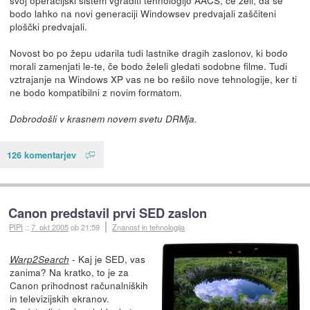
bodo lahko na novi generaciji Windowsev predvajali zaščiteni
ploščki predvajali.
Novost bo po žepu udarila tudi lastnike dragih zaslonov, ki bodo
morali zamenjati le-te, če bodo želeli gledati sodobne filme. Tudi
vztrajanje na Windows XP vas ne bo rešilo nove tehnologije, ker ti
ne bodo kompatibilni z novim formatom.
Dobrodošli v krasnem novem svetu DRMja.
126 komentarjev
Canon predstavil prvi SED zaslon
PIPI
::
7. okt 2005
ob 21:59
Znanost in tehnologija
- Kaj je SED, vas
Warp2Search
zanima? Na kratko, to je za
Canon prihodnost računalniških
in televizijskih ekranov.