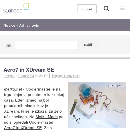
☰
Novice
»
Arhiv novic
Išči:
Aero7 in XDream SE
smilyxx
::
7. apr 2003
ob 22:17
Hlajenje in navijanje
- Coolermaster je na
Metku.net
trgu hlajenja prisoten e kar nekaj
časa. Eden izmed najbolj
popularnih hladilnikov je
XDream, ki se je izkazal za zelo
učinkovitega. Na
Metku Mods
pa
so si ogledali
Coolermaster
Aero7 in XDream SE
. Zelo