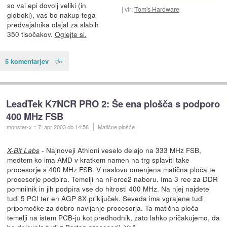
so vai epi dovolj veliki (in
vir:
Tom's Hardware
globoki), vas bo nakup tega
predvajalnika olajal za slabih
350 tisočakov.
Oglejte si.
5 komentarjev
LeadTek K7NCR PRO 2: Še ena plošča s podporo
400 MHz FSB
monster-x
::
7. apr 2003
ob 14:58
Matične plošče
- Najnoveji Athloni veselo delajo na 333 MHz FSB,
X-Bit Labs
medtem ko ima AMD v kratkem namen na trg splaviti take
procesorje s 400 MHz FSB. V naslovu omenjena matična ploča te
procesorje podpira. Temelji na nForce2 naboru. Ima 3 ree za DDR
pomnilnik in jih podpira vse do hitrosti 400 MHz. Na njej najdete
tudi 5 PCI ter en AGP 8X priključek. Seveda ima vgrajene tudi
pripomočke za dobro navijanje procesorja. Ta matična ploča
temelji na istem PCB-ju kot predhodnik, zato lahko pričakujemo, da
bo delovala tudi z Barton procesorji.
Več.