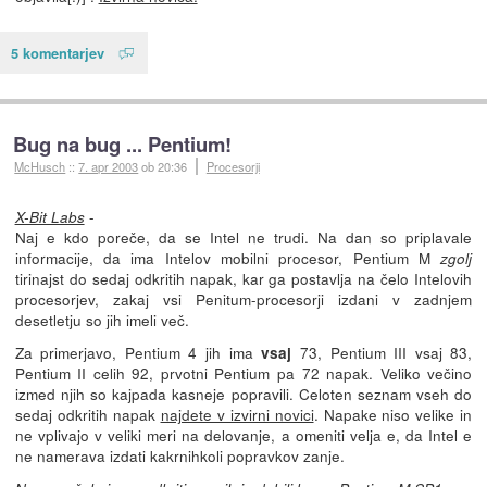
5 komentarjev
Bug na bug ... Pentium!
McHusch
::
7. apr 2003
ob 20:36
Procesorji
-
X-Bit Labs
Naj e kdo poreče, da se Intel ne trudi. Na dan so priplavale
informacije, da ima Intelov mobilni procesor, Pentium M
zgolj
tirinajst do sedaj odkritih napak, kar ga postavlja na čelo Intelovih
procesorjev, zakaj vsi Penitum-procesorji izdani v zadnjem
desetletju so jih imeli več.
Za primerjavo, Pentium 4 jih ima
73, Pentium III vsaj 83,
vsaj
Pentium II celih 92, prvotni Pentium pa 72 napak. Veliko večino
izmed njih so kajpada kasneje popravili. Celoten seznam vseh do
sedaj odkritih napak
najdete v izvirni novici
. Napake niso velike in
ne vplivajo v veliki meri na delovanje, a omeniti velja e, da Intel e
ne namerava izdati kakrnihkoli popravkov zanje.