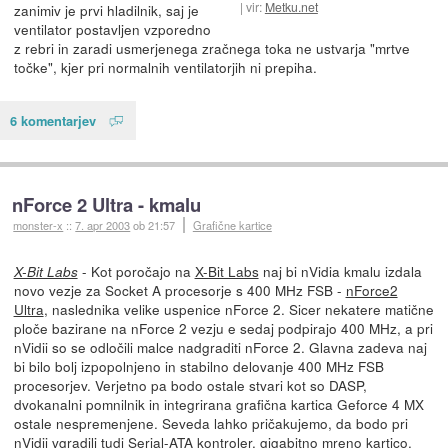
vir:
Metku.net
zanimiv je prvi hladilnik, saj je
ventilator postavljen vzporedno
z rebri in zaradi usmerjenega zračnega toka ne ustvarja "mrtve
točke", kjer pri normalnih ventilatorjih ni prepiha.
6 komentarjev
nForce 2 Ultra - kmalu
monster-x
::
7. apr 2003
ob 21:57
Grafične kartice
- Kot poročajo na
X-Bit Labs
naj bi nVidia kmalu izdala
X-Bit Labs
novo vezje za Socket A procesorje s 400 MHz FSB -
nForce2
Ultra
, naslednika velike uspenice nForce 2. Sicer nekatere matične
ploče bazirane na nForce 2 vezju e sedaj podpirajo 400 MHz, a pri
nVidii so se odločili malce nadgraditi nForce 2. Glavna zadeva naj
bi bilo bolj izpopolnjeno in stabilno delovanje 400 MHz FSB
procesorjev. Verjetno pa bodo ostale stvari kot so DASP,
dvokanalni pomnilnik in integrirana grafična kartica Geforce 4 MX
ostale nespremenjene. Seveda lahko pričakujemo, da bodo pri
nVidii vgradili tudi Serial-ATA kontroler, gigabitno mreno kartico,