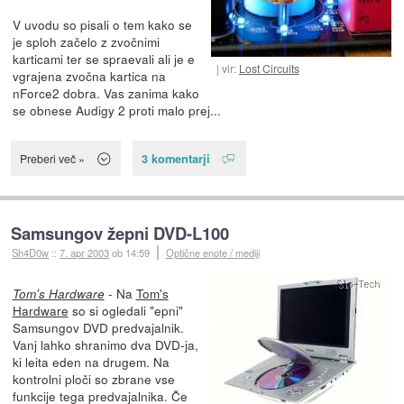
V uvodu so pisali o tem kako se
je sploh začelo z zvočnimi
karticami ter se spraevali ali je e
vir:
Lost Circuits
vgrajena zvočna kartica na
nForce2 dobra. Vas zanima kako
se obnese Audigy 2 proti malo prej...
3 komentarji
Preberi več »
Samsungov žepni DVD-L100
Sh4D0w
::
7. apr 2003
ob 14:59
Optične enote / mediji
- Na
Tom's
Tom's Hardware
Hardware
so si ogledali "epni"
Samsungov DVD predvajalnik.
Vanj lahko shranimo dva DVD-ja,
ki leita eden na drugem. Na
kontrolni ploči so zbrane vse
funkcije tega predvajalnika. Če