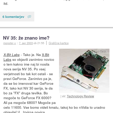
itd.
6 komentarjev
NV 35: že znano ime?
monster-x
::
7. apr 2003
ob 21:55
Grafične kartice
- Tako je. Na
X-Bit
X-Bit Labs
Labs
so objavili zanimivo novico
o tem kakno ime naj bi nosila
nova serija NV 35. Po vsej
verjetnosti bo tak kot ostali - se
pravi GeForce. Zanimivo pa je,
da se bo imenoval kar GeForce
FX, tako kot NV 30 serija, le da
bo za "FX" druga tevilka. Bo
vir:
Technology Review
mogoče to GeForce FX 6000?
Ali pa mogoče 6800? Mogoče pa
celo 11600. Vse bomo videli kmalu, takoj ko bo nVidia to uradno
objavila[:)] .
Izvirna novica.