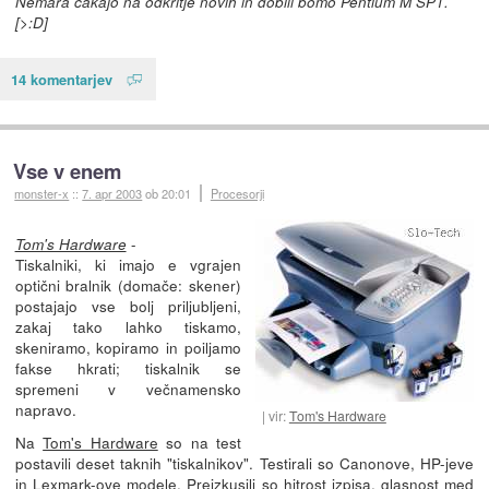
Nemara čakajo na odkritje novih in dobili bomo Pentium M SP1.
[>:D]
14 komentarjev
Vse v enem
monster-x
::
7. apr 2003
ob 20:01
Procesorji
-
Tom's Hardware
Tiskalniki, ki imajo e vgrajen
optični bralnik (domače: skener)
postajajo vse bolj priljubljeni,
zakaj tako lahko tiskamo,
skeniramo, kopiramo in poiljamo
fakse hkrati; tiskalnik se
spremeni v večnamensko
napravo.
vir:
Tom's Hardware
Na
Tom's Hardware
so na test
postavili deset taknih "tiskalnikov". Testirali so Canonove, HP-jeve
in Lexmark-ove modele. Preizkusili so hitrost izpisa, glasnost med