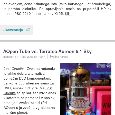
delovanjem, ceno tiskanega lista (tako barvnega, kot črnobelega)
in porabo elektrike. Po opravljenih testih so priporočili HP-jev
model PSC 2210 in Lexmarkov X125.
Klik!
2 komentarja
AOpen Tube vs. Terratec Aureon 5.1 Sky
monster-x
::
7. apr 2003
ob 19:47
Zvočne kartice
- Zvok na računalu
Lost Circuits
je lahko dobra alternativa
domačim DVD komponentam.
Lahko je uporaben ne samo za
DVD, ampak tudi igre. Na
Lost
Circuits
so spisali zanimiv članek
v katerem so primerjali v naslovu
omenjeni zvočni kartici (Pri
AOpen-u je zvočna vgrajena na
matično pločo).