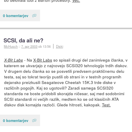
0 komentarjev
SCSI, da ali ne?
McHusch
::
7. apr 2003
ob 13:56
Diski
- Na
X-Bit Labs
so spisali drugi del zanimivega članka, v
X-Bit Labs
katerem se ukvarjajo z najnovejo SCSI320 tehnologijo trdih diskov.
V drugem delu članka so se posvetili predvsem praktičnemu delu
testa, saj so tokrat teorijo pustili ob strani in v testnih programih
dejansko preizkusili Seagateove Cheetah 15K.3 trde diske v
različnih pogojih. Kaj so ugotovili? Zaradi samega SCSI320
standarda ne boste pridobili skorajda ničesar, saj med sodobnimi
SCSI standardi ni večjih razlik, medtem ko se od klasičnih ATA
diskov disk komajda razloči. Glede hitrosti, kakopak.
Test.
0 komentarjev