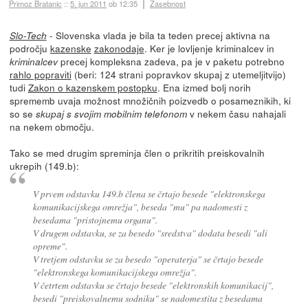
Primoz Bratanic
::
5. jun 2011
ob 12:35
Zasebnost
- Slovenska vlada je bila ta teden precej aktivna na
Slo-Tech
področju
kazenske
zakonodaje
. Ker je lovljenje kriminalcev in
precej kompleksna zadeva, pa je v paketu potrebno
kriminalcev
rahlo popraviti
(beri: 124 strani popravkov skupaj z utemeljitvijo)
tudi
Zakon o kazenskem postopku
. Ena izmed bolj norih
sprememb uvaja možnost množičnih poizvedb o posameznikih, ki
so se
v nekem času nahajali
skupaj s svojim mobilnim telefonom
na nekem območju.
Tako se med drugim spreminja člen o prikritih preiskovalnih
ukrepih (149.b):
V prvem odstavku 149.b člena se črtajo besede "elektronskega
komunikacijskega omrežja", beseda "mu" pa nadomesti z
besedama "pristojnemu organu".
V drugem odstavku, se za besedo "sredstva" dodata besedi "ali
opreme".
V tretjem odstavku se za besedo "operaterja" se črtajo besede
"elektronskega komunikacijskega omrežja".
V četrtem odstavku se črtajo besede "elektronskih komunikacij",
besedi "preiskovalnemu sodniku" se nadomestita z besedama