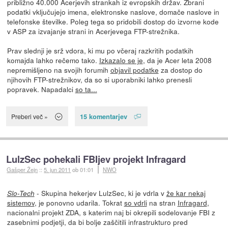
približno 40.000 Acerjevih strankah iz evropskih držav. Zbrani
podatki vključujejo imena, elektronske naslove, domače naslove in
telefonske številke. Poleg tega so pridobili dostop do izvorne kode
v ASP za izvajanje strani in Acerjevega FTP-strežnika.
Prav slednji je srž vdora, ki mu po včeraj razkritih podatkih
komajda lahko rečemo tako.
Izkazalo se je
, da je Acer leta 2008
nepremišljeno na svojih forumih
objavil podatke
za dostop do
njihovih FTP-strežnikov, da so si uporabniki lahko prenesli
popravek. Napadalci
so ta...
15 komentarjev
Preberi več »
LulzSec pohekali FBIjev projekt Infragard
Gašper Žejn
::
5. jun 2011
ob 01:01
NWO
- Skupina hekerjev LulzSec, ki je vdrla v
že kar nekaj
Slo-Tech
sistemov
, je ponovno udarila. Tokrat
so vdrli
na stran
Infragard
,
nacionalni projekt ZDA, s katerim naj bi okrepili sodelovanje FBI z
zasebnimi podjetji, da bi bolje zaščitili infrastrukturo pred