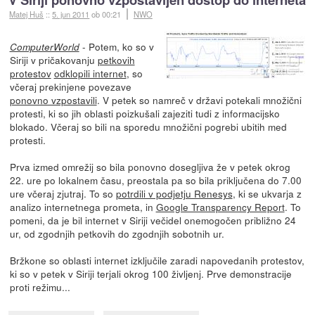
Matej Huš
::
5. jun 2011
ob 00:21
NWO
- Potem, ko so v
ComputerWorld
Siriji v pričakovanju
petkovih
protestov
odklopili internet
, so
včeraj prekinjene povezave
ponovno vzpostavili
. V petek so namreč v državi potekali množični
protesti, ki so jih oblasti poizkušali zajeziti tudi z informacijsko
blokado. Včeraj so bili na sporedu množični pogrebi ubitih med
protesti.
Prva izmed omrežij so bila ponovno dosegljiva že v petek okrog
22. ure po lokalnem času, preostala pa so bila priključena do 7.00
ure včeraj zjutraj. To so
potrdili v podjetju Renesys
, ki se ukvarja z
analizo internetnega prometa, in
Google Transparency Report
. To
pomeni, da je bil internet v Siriji večidel onemogočen približno 24
ur, od zgodnjih petkovih do zgodnjih sobotnih ur.
Bržkone so oblasti internet izključile zaradi napovedanih protestov,
ki so v petek v Siriji terjali okrog 100 življenj. Prve demonstracije
proti režimu...