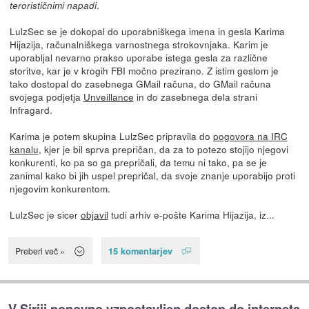
.
terorističnimi napadi
LulzSec se je dokopal do uporabniškega imena in gesla Karima
Hijazija, računalniškega varnostnega strokovnjaka. Karim je
uporabljal nevarno prakso uporabe istega gesla za različne
storitve, kar je v krogih FBI močno prezirano. Z istim geslom je
tako dostopal do zasebnega GMail računa, do GMail računa
svojega podjetja
Unveillance
in do zasebnega dela strani
Infragard.
Karima je potem skupina LulzSec pripravila do
pogovora na IRC
kanalu
, kjer je bil sprva prepričan, da za to potezo stojijo njegovi
konkurenti, ko pa so ga prepričali, da temu ni tako, pa se je
zanimal kako bi jih uspel prepričal, da svoje znanje uporabijo proti
njegovim konkurentom.
LulzSec je sicer
objavil
tudi arhiv e-pošte Karima Hijazija, iz...
15 komentarjev
Preberi več »
V Siriji ponovno vzpostavljen dostop do interneta