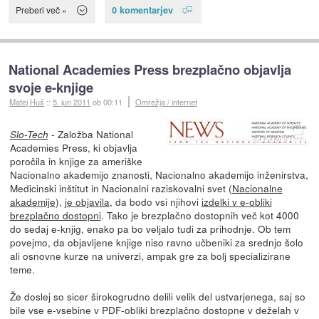
0 komentarjev
Preberi več »
National Academies Press brezplačno objavlja
svoje e-knjige
Matej Huš
::
5. jun 2011
ob 00:11
Omrežja / internet
- Založba National
Slo-Tech
Academies Press, ki objavlja
poročila in knjige za ameriške
Nacionalno akademijo znanosti, Nacionalno akademijo inženirstva,
Medicinski inštitut in Nacionalni raziskovalni svet (
Nacionalne
akademije
),
je objavila
, da bodo vsi njihovi
izdelki v e-obliki
brezplačno dostopni
. Tako je brezplačno dostopnih več kot 4000
do sedaj e-knjig, enako pa bo veljalo tudi za prihodnje. Ob tem
povejmo, da objavljene knjige niso ravno učbeniki za srednjo šolo
ali osnovne kurze na univerzi, ampak gre za bolj specializirane
teme.
Že doslej so sicer širokogrudno delili velik del ustvarjenega, saj so
bile vse e-vsebine v PDF-obliki brezplačno dostopne v deželah v