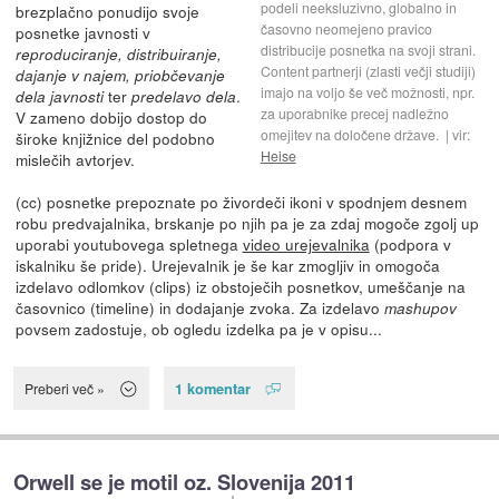
podeli neeksluzivno, globalno in
brezplačno ponudijo svoje
časovno neomejeno pravico
posnetke javnosti v
distribucije posnetka na svoji strani.
reproduciranje, distribuiranje,
Content partnerji (zlasti večji studiji)
dajanje v najem, priobčevanje
imajo na voljo še več možnosti, npr.
ter
.
dela javnosti
predelavo dela
za uporabnike precej nadležno
V zameno dobijo dostop do
omejitev na določene države.
vir:
široke knjižnice del podobno
Heise
mislečih avtorjev.
(cc) posnetke prepoznate po živordeči ikoni v spodnjem desnem
robu predvajalnika, brskanje po njih pa je za zdaj mogoče zgolj up
uporabi youtubovega spletnega
video urejevalnika
(podpora v
iskalniku še pride). Urejevalnik je še kar zmogljiv in omogoča
izdelavo odlomkov (clips) iz obstoječih posnetkov, umeščanje na
časovnico (timeline) in dodajanje zvoka. Za izdelavo
mashupov
povsem zadostuje, ob ogledu izdelka pa je v opisu...
1 komentar
Preberi več »
Orwell se je motil oz. Slovenija 2011