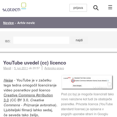
☰
Novice
»
Arhiv novic
Išči:
YouTube uvedel (cc) licenco
Mandi
::
5. jun 2011
ob 20:57
Avtorsko pravo
- YouTube je v začetku
Heise
tega tedna omogočil licenciranje
video posnetkov pod licenco
Pod (cc by) je mogoče licencirati tako
Creative Commons Atrribution
novo naložene kot tudi že obstoječe
3.0
(CC BY 3.0,
Creative
posnetke. Privzeta licenca (YouTube
).
Commons - Priznanje avtorstva
standard license) je opisana v
Ljubiteljski filmarji lahko sedaj,
pogojih uporabe strani in Googlu
če seveda tako želijo,