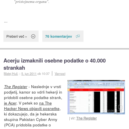
"pristojnemu organu".
...
76 komentarjev
Preberi več »
Acerju izmaknili osebne podatke o 40.000
strankah
Matej Huš
::
5. jun 2011
ob 10:37
Varnost
- Naslednje v vrsti
The Register
podjetij, kamor so vdrli hekerji in
pridobili osebne podatke strank,
je Acer
. V petek so
na The
Hacker News objavili posnetke
,
ki dokazujejo, da je hekerska
vir:
The Register
skupina Pakistan Cyber Army
(PCA) pridobila podatke o