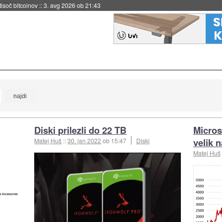
 tisoč bitcoinov
::
3. avg 2026 ob 21:43
Diski prilezli do 22 TB
Micros
velik 
Matej Huš
::
30. jan 2022
ob 15:47
Diski
Matej Huš