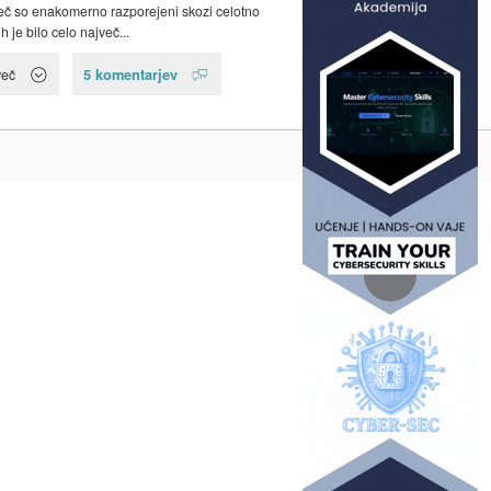
več so enakomerno razporejeni skozi celotno
ih je bilo celo največ...
5 komentarjev
več
Na vrh ^