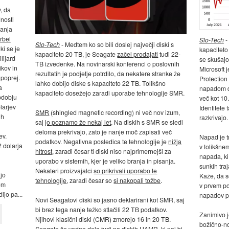
v, da
nosti
vanja
rbel
Slo-Tech
-
Slo-Tech
- Medtem ko so bili doslej največji diski s
ki se je
kapaciteto
kapaciteto 20 TB, je Seagate
začel prodajati
tudi 22-
lijard
se skušajo
TB izvedenke. Na novinarski konferenci o poslovnih
ikov in
Microsoft 
rezultatih je podjetje potrdilo, da nekatere stranke že
poprej.
Protection
lahko dobijo diske s kapaciteto 22 TB. Tolikšno
a
napadom dot
kapaciteto dosežejo zaradi uporabe tehnologije SMR.
bdobju
več kot 10
larjev
Identitete 
SMR
(shingled magnetic recording) ni več nov izum,
ih
razkrivajo.
saj
jo poznamo že nekaj let
. Na diskih s SMR se sledi
deloma prekrivajo, zato je nanje moč zapisati več
ev.
Napad je tr
podatkov. Negativna posledica te tehnologije je
nižja
2 dolarja
v tolikšne
hitrost
, zaradi česar ti diski niso najprimernejši za
napada, ki 
uporabo v sistemih, kjer je veliko branja in pisanja.
sunkih traj
Nekateri proizvajalci
so prikrivali uporabo te
jo
Kaže, da s
tehnologije
, zaradi česar so
si nakopali tožbe
.
gem
v prvem pol
ijo pa...
napadov pr
Novi Seagatovi diski so jasno deklarirani kot SMR, saj
bi brez tega nanje težko stlačili 22 TB podatkov.
Zanimivo j
Njihovi klasični diski (CMR) zmorejo 16 in 20 TB.
božično-nov
Seagate še vedno dela tudi na diskih HAMR, ki naj bi