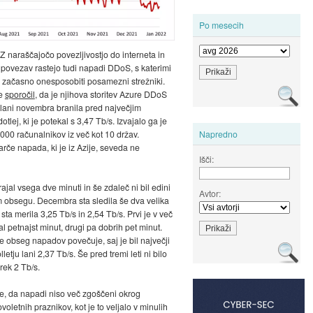
Po mesecih
 Z naraščajočo povezljivostjo do interneta in
 povezav rastejo tudi napadi DDoS, s katerimi
 začasno onesposobiti posamezni strežniki.
je
sporočil
, da je njihova storitev Azure DDoS
 lani novembra branila pred največjim
lej, ki je potekal s 3,47 Tb/s. Izvajalo ga je
.000 računalnikov iz več kot 10 držav.
Napredno
tarče napada, ki je iz Azije, seveda ne
Išči:
ajal vsega dve minuti in še zdaleč ni bil edini
Avtor:
m obsegu. Decembra sta sledila še dva velika
sta merila 3,25 Tb/s in 2,54 Tb/s. Prvi je v več
al petnajst minut, drugi pa dobrih pet minut.
e obseg napadov povečuje, saj je bil največji
letju lani 2,37 Tb/s. Še pred tremi leti ni bilo
ek 2 Tb/s.
e, da napadi niso več zgoščeni okrog
oletnih praznikov, kot je to veljalo v minulih