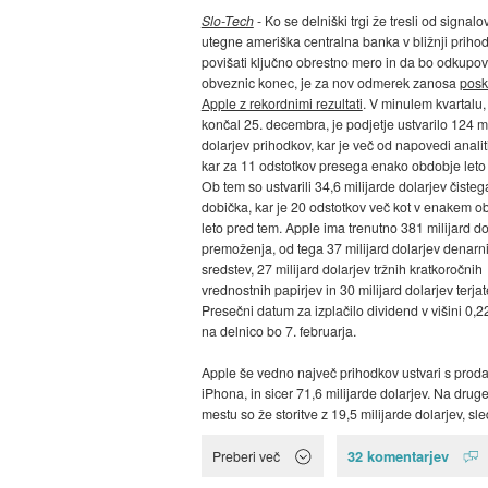
Slo-Tech
- Ko se delniški trgi že tresli od signalo
utegne ameriška centralna banka v bližnji prihod
povišati ključno obrestno mero in da bo odkupo
obveznic konec, je za nov odmerek zanosa
posk
Apple z rekordnimi rezultati
. V minulem kvartalu, 
končal 25. decembra, je podjetje ustvarilo 124 mi
dolarjev prihodkov, kar je več od napovedi analit
kar za 11 odstotkov presega enako obdobje leto 
Ob tem so ustvarili 34,6 milijarde dolarjev čisteg
dobička, kar je 20 odstotkov več kot v enakem o
leto pred tem. Apple ima trenutno 381 milijard do
premoženja, od tega 37 milijard dolarjev denarn
sredstev, 27 milijard dolarjev tržnih kratkoročnih
vrednostnih papirjev in 30 milijard dolarjev terjat
Presečni datum za izplačilo dividend v višini 0,2
na delnico bo 7. februarja.
Apple še vedno največ prihodkov ustvari s proda
iPhona, in sicer 71,6 milijarde dolarjev. Na dru
mestu so že storitve z 19,5 milijarde dolarjev, sled
32 komentarjev
Preberi več