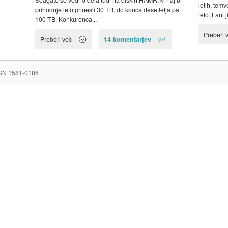
letih, tem
prihodnje leto prinesli 30 TB, do konca desetletja pa
leto. Lani j
100 TB. Konkurenca...
Preberi 
14 komentarjev
Preberi več
SN 1581-0186