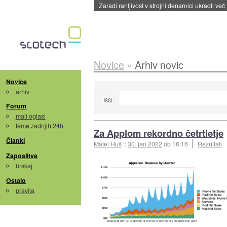
Zaradi ranljivost v strojni denarnici ukradli več
Novice
»
Arhiv novic
Novice
arhiv
Išči:
Forum
mali oglasi
teme zadnjih 24h
Za Applom rekordno četrtletje
Članki
Matej Huš
::
30. jan 2022
ob 16:16
Rezultati
Zaposlitve
brskaj
Ostalo
pravila