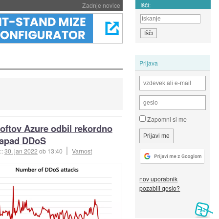
Išči:
Zadnje novice
Prijava
Zapomni si me
oftov Azure odbil rekordno
napad DDoS
::
30. jan 2022
ob 13:40
Varnost
nov uporabnik
pozabili geslo?