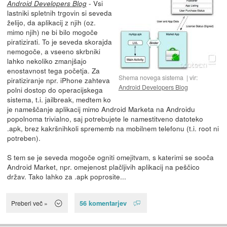
- Vsi
Android Developers Blog
lastniki spletnih trgovin si seveda
želijo, da aplikacij z njih (oz.
mimo njih) ne bi bilo mogoče
piratizirati. To je seveda skorajda
nemogoče, a vseeno skrbniki
lahko nekoliko zmanjšajo
enostavnost tega početja. Za
Shema novega sistema
vir:
piratiziranje npr. iPhone zahteva
Android Developers Blog
polni dostop do operacijskega
sistema, t.i. jailbreak, medtem ko
je nameščanje aplikacij mimo Android Marketa na Androidu
popolnoma trivialno, saj potrebujete le namestitveno datoteko
.apk, brez kakršnihkoli sprememb na mobilnem telefonu (t.i. root ni
potreben).
S tem se je seveda mogoče ogniti omejitvam, s katerimi se sooča
Android Market, npr. omejenost plačljivih aplikacij na peščico
držav. Tako lahko za .apk poprosite...
56 komentarjev
Preberi več »