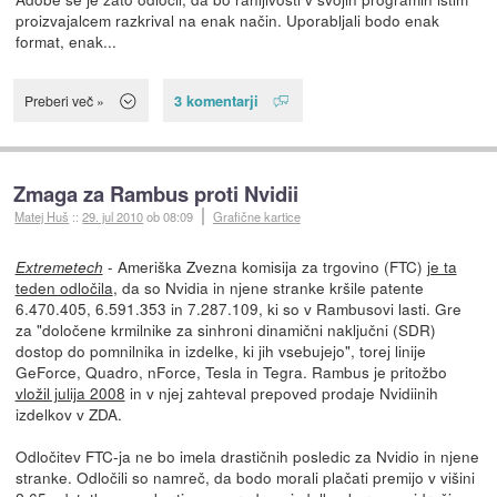
proizvajalcem razkrival na enak način. Uporabljali bodo enak
format, enak...
3 komentarji
Preberi več »
Zmaga za Rambus proti Nvidii
Matej Huš
::
29. jul 2010
ob 08:09
Grafične kartice
- Ameriška Zvezna komisija za trgovino (FTC)
je ta
Extremetech
teden odločila
, da so Nvidia in njene stranke kršile patente
6.470.405, 6.591.353 in 7.287.109, ki so v Rambusovi lasti. Gre
za "določene krmilnike za sinhroni dinamični naključni (SDR)
dostop do pomnilnika in izdelke, ki jih vsebujejo", torej linije
GeForce, Quadro, nForce, Tesla in Tegra. Rambus je pritožbo
vložil julija 2008
in v njej zahteval prepoved prodaje Nvidiinih
izdelkov v ZDA.
Odločitev FTC-ja ne bo imela drastičnih posledic za Nvidio in njene
stranke. Odločili so namreč, da bodo morali plačati premijo v višini