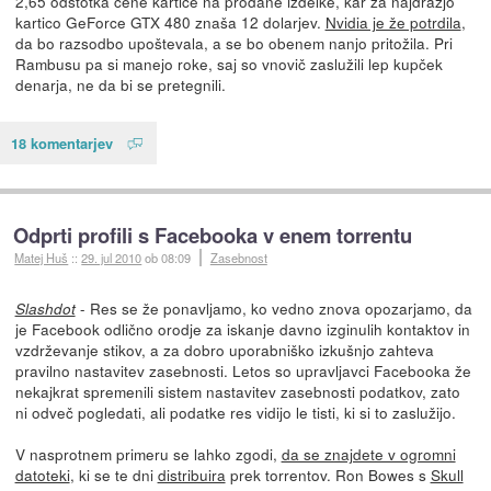
2,65 odstotka cene kartice na prodane izdelke, kar za najdražjo
kartico GeForce GTX 480 znaša 12 dolarjev.
Nvidia je že potrdila
,
da bo razsodbo upoštevala, a se bo obenem nanjo pritožila. Pri
Rambusu pa si manejo roke, saj so vnovič zaslužili lep kupček
denarja, ne da bi se pretegnili.
18 komentarjev
Odprti profili s Facebooka v enem torrentu
Matej Huš
::
29. jul 2010
ob 08:09
Zasebnost
- Res se že ponavljamo, ko vedno znova opozarjamo, da
Slashdot
je Facebook odlično orodje za iskanje davno izginulih kontaktov in
vzdrževanje stikov, a za dobro uporabniško izkušnjo zahteva
pravilno nastavitev zasebnosti. Letos so upravljavci Facebooka že
nekajkrat spremenili sistem nastavitev zasebnosti podatkov, zato
ni odveč pogledati, ali podatke res vidijo le tisti, ki si to zaslužijo.
V nasprotnem primeru se lahko zgodi,
da se znajdete v ogromni
datoteki
, ki se te dni
distribuira
prek torrentov. Ron Bowes s
Skull