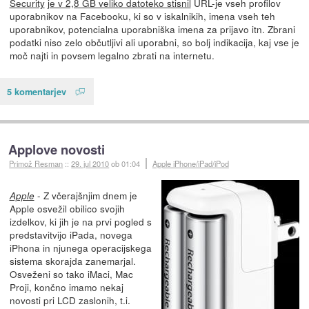
Security
je v 2,8 GB veliko datoteko stisnil
URL-je vseh profilov
uporabnikov na Facebooku, ki so v iskalnikih, imena vseh teh
uporabnikov, potencialna uporabniška imena za prijavo itn. Zbrani
podatki niso zelo občutljivi ali uporabni, so bolj indikacija, kaj vse je
moč najti in povsem legalno zbrati na internetu.
5 komentarjev
Applove novosti
Primož Resman
::
29. jul 2010
ob 01:04
Apple iPhone/iPad/iPod
- Z včerajšnjim dnem je
Apple
Apple osvežil obilico svojih
izdelkov, ki jih je na prvi pogled s
predstavitvijo iPada, novega
iPhona in njunega operacijskega
sistema skorajda zanemarjal.
Osveženi so tako iMaci, Mac
Proji, končno imamo nekaj
novosti pri LCD zaslonih, t.i.