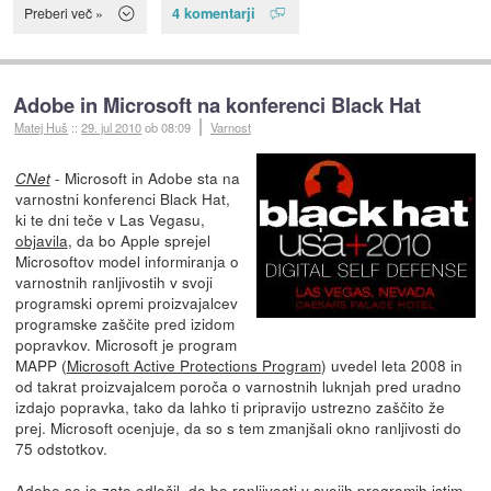
4 komentarji
Preberi več »
Adobe in Microsoft na konferenci Black Hat
Matej Huš
::
29. jul 2010
ob 08:09
Varnost
- Microsoft in Adobe sta na
CNet
varnostni konferenci Black Hat,
ki te dni teče v Las Vegasu,
objavila
, da bo Apple sprejel
Microsoftov model informiranja o
varnostnih ranljivostih v svoji
programski opremi proizvajalcev
programske zaščite pred izidom
popravkov. Microsoft je program
MAPP (
Microsoft Active Protections Program
) uvedel leta 2008 in
od takrat proizvajalcem poroča o varnostnih luknjah pred uradno
izdajo popravka, tako da lahko ti pripravijo ustrezno zaščito že
prej. Microsoft ocenjuje, da so s tem zmanjšali okno ranljivosti do
75 odstotkov.
Adobe se je zato odločil, da bo ranljivosti v svojih programih istim