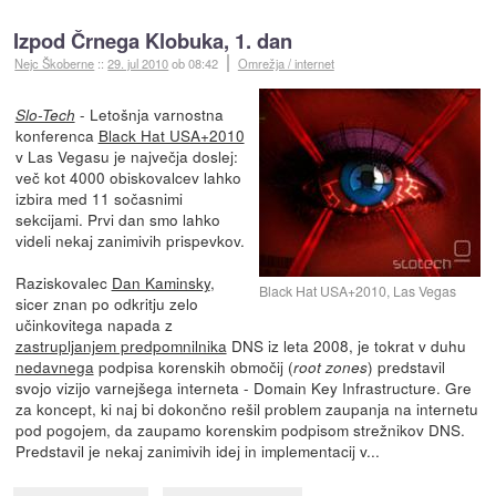
Izpod Črnega Klobuka, 1. dan
Nejc Škoberne
::
29. jul 2010
ob 08:42
Omrežja / internet
- Letošnja varnostna
Slo-Tech
konferenca
Black Hat USA+2010
v Las Vegasu je največja doslej:
več kot 4000 obiskovalcev lahko
izbira med 11 sočasnimi
sekcijami. Prvi dan smo lahko
videli nekaj zanimivih prispevkov.
Raziskovalec
Dan Kaminsky
,
Black Hat USA+2010, Las Vegas
sicer znan po odkritju zelo
učinkovitega napada z
zastrupljanjem predpomnilnika
DNS iz leta 2008, je tokrat v duhu
nedavnega
podpisa korenskih območij (
) predstavil
root zones
svojo vizijo varnejšega interneta - Domain Key Infrastructure. Gre
za koncept, ki naj bi dokončno rešil problem zaupanja na internetu
pod pogojem, da zaupamo korenskim podpisom strežnikov DNS.
Predstavil je nekaj zanimivih idej in implementacij v...