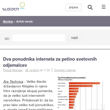
☰
Novice
»
Arhiv novic
Išči:
Dva ponudnika interneta za petino svetovnih
odjemalcev
Primož Resman
::
29. jul 2010
ob 11:33
Omrežja / internet
- Veliko število
Ars Technica
državljanov Kitajske in njeno
hitro razvijanje skupaj pomenita,
da je veliko tudi internetnih
naročnikov. Pričakovali bi, da bo
prav tako veliko tudi ponudnikov,
a, morda zaradi komunističnega