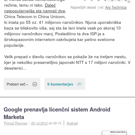
režima, temu ni tako.
Daleč
Največjih deset
vir:
Ars Technica
najpopularnejša sta namreč dva
,
China Telecom in China Unicom,
ki imata po 55 oz. 41 milijonov naročnikov. Njuna uporabniška
baza se bliskovito viša, saj sta še lani imela vsak po skoraj 10
milijonov naročnikov manj. Posledično ta dva ISP-ja s
širokopasovnim internetom oskrbujeta kar petino svetovne
populacije.
Velik prepad v številu naročnikov se pokaže že na tretjem mestu,
kjer je nekoliko presenetljivo japonski NTT s 17 milijoni naročniki. V
deseterici...
9 komentarjev
Preberi več »
Google prenavlja licenčni sistem Android
Marketa
Primož Resman
::
29. jul 2010
ob 09:15
Android