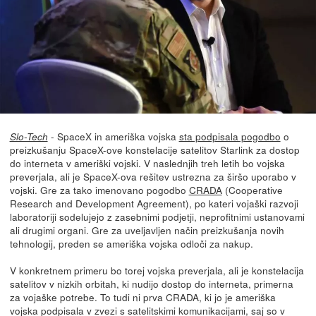
- SpaceX in ameriška vojska
sta podpisala pogodbo
o
Slo-Tech
preizkušanju SpaceX-ove konstelacije satelitov Starlink za dostop
do interneta v ameriški vojski. V naslednjih treh letih bo vojska
preverjala, ali je SpaceX-ova rešitev ustrezna za širšo uporabo v
vojski. Gre za tako imenovano pogodbo
CRADA
(Cooperative
Research and Development Agreement), po kateri vojaški razvoji
laboratoriji sodelujejo z zasebnimi podjetji, neprofitnimi ustanovami
ali drugimi organi. Gre za uveljavljen način preizkušanja novih
tehnologij, preden se ameriška vojska odloči za nakup.
V konkretnem primeru bo torej vojska preverjala, ali je konstelacija
satelitov v nizkih orbitah, ki nudijo dostop do interneta, primerna
za vojaške potrebe. To tudi ni prva CRADA, ki jo je ameriška
vojska podpisala v zvezi s satelitskimi komunikacijami, saj so v