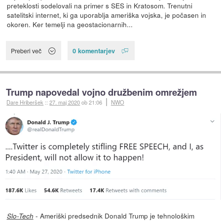
preteklosti sodelovali na primer s SES in Kratosom. Trenutni
satelitski internet, ki ga uporablja ameriška vojska, je počasen in
okoren. Ker temelji na geostacionarnih...
0 komentarjev
Preberi več
Trump napovedal vojno družbenim omrežjem
Dare Hriberšek
::
27. maj 2020
ob 21:06
NWO
- Ameriški predsednik Donald Trump je tehnološkim
Slo-Tech