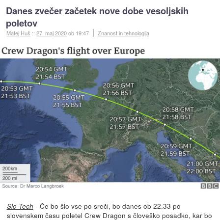
Danes zvečer začetek nove dobe vesoljskih
poletov
Matej Huš
::
27. maj 2020
ob 19:47
Znanost in tehnologija
- Če bo šlo vse po sreči, bo danes ob 22.33 po
Slo-Tech
slovenskem času poletel Crew Dragon s človeško posadko, kar bo