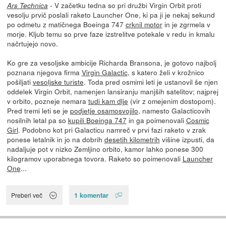
- V začetku tedna so pri družbi Virgin Orbit proti
Ars Technica
vesolju prvič poslali raketo Launcher One, ki pa ji je nekaj sekund
po odmetu z matičnega Boeinga 747
crknil motor
in je zgrmela v
morje. Kljub temu so prve faze izstrelitve potekale v redu in kmalu
načrtujejo novo.
Ko gre za vesoljske ambicije Richarda Bransona, je gotovo najbolj
poznana njegova firma
Virgin Galactic
, s katero želi v krožnico
pošiljati
vesoljske turiste
. Toda pred osmimi leti je ustanovil še njen
oddelek Virgin Orbit, namenjen lansiranju manjših satelitov; najprej
v orbito, pozneje nemara
tudi kam dlje
(vir z omejenim dostopom).
Pred tremi leti se je
podjetje osamosvojilo
, namesto Galacticovih
nosilnih letal pa so
kupili Boeinga 747
in ga poimenovali
Cosmic
Girl
. Podobno kot pri Galacticu namreč v prvi fazi raketo v zrak
ponese letalnik in jo na dobrih
desetih kilometrih
višine izpusti, da
nadaljuje pot v nizko Zemljino orbito, kamor lahko ponese 300
kilogramov uporabnega tovora. Raketo so poimenovali
Launcher
One
...
1 komentar
Preberi več