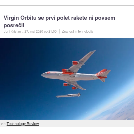
Virgin Orbitu se prvi polet rakete ni povsem
posrečil
Jurij Kristan
::
27. maj 2020
ob 21:05
Znanost in tehnologija
vir:
Technology Review