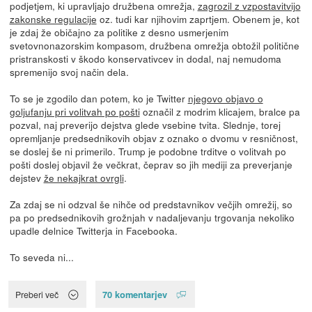
podjetjem, ki upravljajo družbena omrežja,
zagrozil z vzpostavitvijo
zakonske regulacije
oz. tudi kar njihovim zaprtjem. Obenem je, kot
je zdaj že običajno za politike z desno usmerjenim
svetovnonazorskim kompasom, družbena omrežja obtožil politične
pristranskosti v škodo konservativcev in dodal, naj nemudoma
spremenijo svoj način dela.
To se je zgodilo dan potem, ko je Twitter
njegovo objavo o
goljufanju pri volitvah po pošti
označil z modrim klicajem, bralce pa
pozval, naj preverijo dejstva glede vsebine tvita. Slednje, torej
opremljanje predsednikovih objav z oznako o dvomu v resničnost,
se doslej še ni primerilo. Trump je podobne trditve o volitvah po
pošti doslej objavil že večkrat, čeprav so jih mediji za preverjanje
dejstev
že nekajkrat ovrgli
.
Za zdaj se ni odzval še nihče od predstavnikov večjih omrežij, so
pa po predsednikovih grožnjah v nadaljevanju trgovanja nekoliko
upadle delnice Twitterja in Facebooka.
To seveda ni...
70 komentarjev
Preberi več