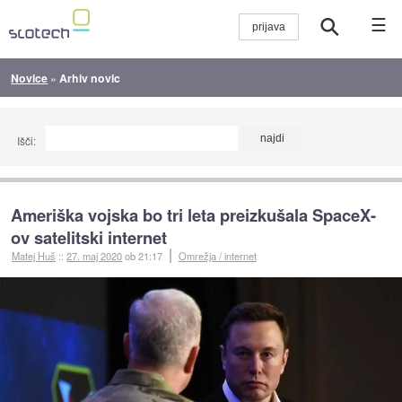
☰
Novice
»
Arhiv novic
Išči:
Ameriška vojska bo tri leta preizkušala SpaceX-
ov satelitski internet
Matej Huš
::
27. maj 2020
ob 21:17
Omrežja / internet