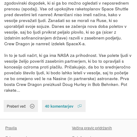
zgodovinski dogodek, ki si ga bo možno ogledati v neposrednem
prenosu (spodaj). Vse od upokojitve raketoplanov Space Shuttle
pred devetimi leti namreč Američani niso imeli načina, kako v
vesolje prevažati ljudi. Zanašati so se morali na Ruse, ki so
uporabljali svoje sojuze. Danes se začenja nova doba poletov v
vesolje, saj bo ljudi prvikrat peljalo plovilo, ki so ga (sicer z
izdatnim sofinanciranjem države) razvili v zasebnem podjetju.
Crew Dragon je namreč izdelek SpaceX-a.
In to je tudi načrt, ki ga ima NASA za prihodnost. Vse polete ljudi v
vesolje želijo poveriti zasebnim partnerjem, ki bo to opravljali s
koncesijo oziroma proti plačilu. Pričakujejo, da bo to srednjeročno
povečalo število ljudi, ki bodo lahko leteli v vesolje, saj to početje
ne bo omejeno več le na Nasine (in partnerske) astronavte. Prva
bosta Crew Dragon preizkusil Doug Hurley in Bob Behnken. Pot
rakete...
40 komentarjev
Preberi več
Pravila
Večina pravic pridržanih