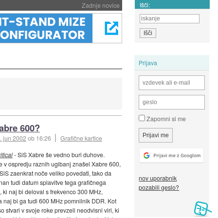
Išči:
Zadnje novice
Prijava
Zapomni si me
abre 600?
. jun 2002
ob 16:26
Grafične kartice
tical
- SiS Xabre še vedno buri duhove.
je v ospredju raznih ugibanj znašel Xabre 600,
SiS zaenkrat noče veliko povedati, tako da
nov uporabnik
nan tudi datum splavitve tega grafičnega
pozabili geslo?
, ki naj bi deloval s frekvenco 300 MHz,
a naj bi ga tudi 600 MHz pomnilnik DDR. Kot
 stvari v svoje roke prevzeli neodvisni viri, ki