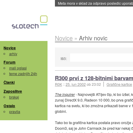
Meta mora v sklad za odpravo posledic uporabe
Novice
»
Arhiv novic
Novice
arhiv
Išči:
Forum
mali oglasi
teme zadnjih 24h
R300 prvi z 128-bitnimi barvam
Članki
R0K
::
25. jun 2002
ob 23:02
Grafične kartice
Zaposlitve
The inquirer
- Najnovejši ATIjev čip, ki bo izšel, 
brskaj
zunaj DirectX 9.0, Radeon 10 000, bo prva grafi
Ostalo
kartica na svetu, ki bo zmožna prikazati barve v 
globini.
pravila
Tako bo ta grafična kartica postala pravo orožje 
Doom3, saj je John Carmack že pred kar nekaj 