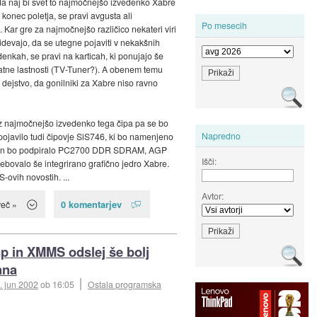
da naj bi svet to najmočnejšo izvedenko Xabre
 konec poletja, se pravi avgusta ali
Po mesecih
 Kar gre za najmočnejšo različico nekateri viri
idevajo, da se utegne pojaviti v nekakšnih
enkah, se pravi na karticah, ki ponujajo še
tne lastnosti (TV-Tuner?). A obenem temu
 dejstvo, da gonilniki za Xabre niso ravno
z najmočnejšo izvedenko tega čipa pa se bo
Napredno
 pojavilo tudi čipovje SiS746, ki bo namenjeno
in bo podpiralo PC2700 DDR SDRAM, AGP
Išči:
sebovalo še integrirano grafično jedro Xabre.
S-ovih novostih. ...
Avtor:
0 komentarjev
več »
 in XMMS odslej še bolj
ana
. jun 2002
ob 16:05
Ostala programska