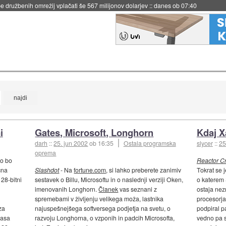
 družbenih omrežij vplačati še 567 milijonov dolarjev
::
danes ob 07:40
i
Gates, Microsoft, Longhorn
Kdaj X
darh
::
25. jun 2002
ob 16:35
Ostala programska
slycer
::
25
oprema
ko bo
Reactor Cri
čna
Slashdot
- Na
fortune.com
, si lahko preberete zanimiv
Tokrat se 
128-bitni
sestavek o Billu, Microsoftu in o naslednji verziji Oken,
o katerem 
imenovanih Longhorn.
Članek
vas seznani z
ostaja nez
spremebami v življenju velikega moža, lastnika
procesorja
za
najuspešnejšega softversega podjetja na svetu, o
podpiral p
časa
razvoju Longhorna, o vzponih in padcih Microsofta,
vedno pa so