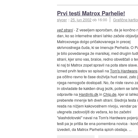
Prvi testi Matrox Parhelie!
slycer
::
25. jun 2002
ob 16:00
Grafične kartic
več strani
- Z veseljem sporočam, da je končno n
dan, ko so internetne strani lahko začele objavlja
Matroxovega dolgo pričakovanega in precej
skrivnostnega čuda, ki se imenuje Perhelia. O Pa
je bilo povedanega že marsikaj, med drugim tudi
strani, kjer smo vas, bralce, redno obveščali o te
ki naj bi Matrox zopet spravil na pota stare slav
izmed prvih testov so spisali na
Tom's Hardware
pa očitno ravno te čase doživlja hud naval, zato 
njega nemogoče dostopati. No, če niste ravno z
in obvladate še kakšen drug jezik, potem se lah
odpravite na
Hardinfo.dk
in
Chip.de
, kjer si lahk
preberete mnenje teh dveh strani. Slednja testa 
resda na nižjem kakovostnem nivoju, vendar pa
utegneta zadovoljiti do večera, ko bo začetni
"slashdotovski" naval na Tom's Hardware pojenja
testi pa je prišla še ena pomembna novica - ko
izvedeli, da Matrox Parhelia sploh obstaja. ...