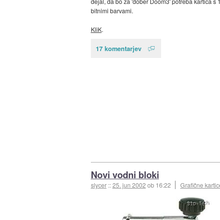
dejal, da bo za 'dober Doom3' potreba kartica s 
bitnimi barvami.
KliK
.
17 komentarjev
Novi vodni bloki
slycer
::
25. jun 2002
ob 16:22
Grafične kartic