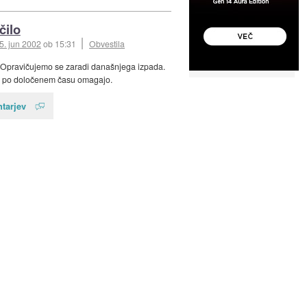
čilo
5. jun 2002
ob 15:31
Obvestila
 Opravičujemo se zaradi današnjega izpada.
i po določenem času omagajo.
tarjev