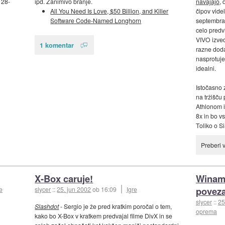
128-
ipd. Zanimivo branje.
navajajo
, 
All You Need Is Love, $50 Billion, and Killer
čipov videl
Software Code-Named Longhorn
septembra.
celo predv
VIVO izved
1 komentar
razne doda
nasprotuje
idealni.
Istočasno 
na tržišču
Athlonom 
8x in bo v
Toliko o Si
Preberi 
X-Box caruje!
Winamp
povez
e
slycer
::
25. jun 2002
ob 16:09
Igre
slycer
::
25
Slashdot
- Sergio je že pred kratkim poročal o tem,
oprema
kako bo X-Box v kratkem predvajal filme DivX in se