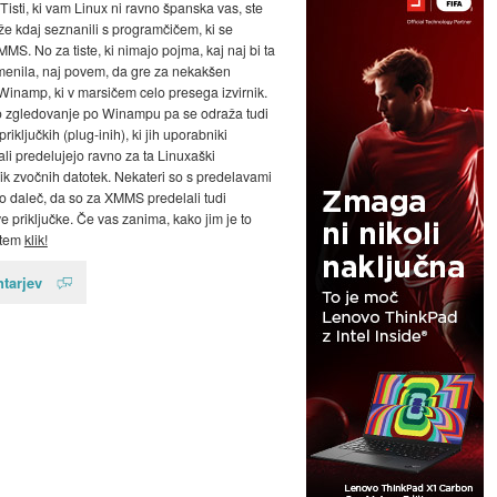
 Tisti, ki vam Linux ni ravno španska vas, ste
že kdaj seznanili s programčičem, ki se
MS. No za tiste, ki nimajo pojma, kaj naj bi ta
menila, naj povem, da gre za nekakšen
Winamp, ki v marsičem celo presega izvirnik.
zgledovanje po Winampu pa se odraža tudi
 priključkih (plug-inih), ki jih uporabniki
ali predelujejo ravno za ta Linuxaški
ik zvočnih datotek. Nekateri so s predelavami
ako daleč, da so za XMMS predelali tudi
priključke. Če vas zanima, kako jim je to
otem
klik!
tarjev