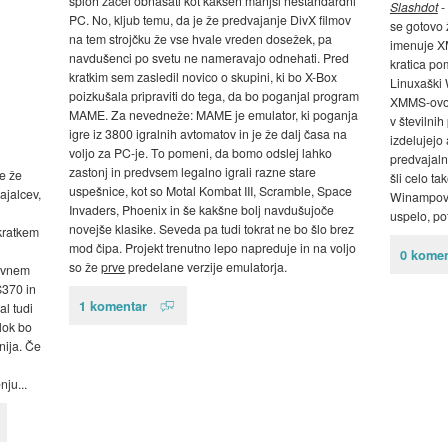
sploh začel obnašati kot kakšen manjši nestandardni
Slashdot
-
PC. No, kljub temu, da je že predvajanje DivX filmov
se gotovo 
na tem strojčku že vse hvale vreden dosežek, pa
imenuje XM
navdušenci po svetu ne nameravajo odnehati. Pred
kratica po
kratkim sem zasledil novico o skupini, ki bo X-Box
Linuxaški 
poizkušala pripraviti do tega, da bo poganjal program
XMMS-ovo 
MAME. Za nevedneže: MAME je emulator, ki poganja
v številnih
igre iz 3800 igralnih avtomatov in je že dalj časa na
izdelujejo 
voljo za PC-je. To pomeni, da bomo odslej lahko
predvajaln
zastonj in predvsem legalno igrali razne stare
če že
šli celo t
uspešnice, kot so Motal Kombat III, Scramble, Space
ajalcev,
Winampove 
Invaders, Phoenix in še kakšne bolj navdušujoče
uspelo, p
novejše klasike. Seveda pa tudi tokrat ne bo šlo brez
 kratkem
mod čipa. Projekt trenutno lepo napreduje in na voljo
0 komen
so že
prve
predelane verzije emulatorja.
avnem
370 in
1 komentar
al tudi
lok bo
nija. Če
ju...