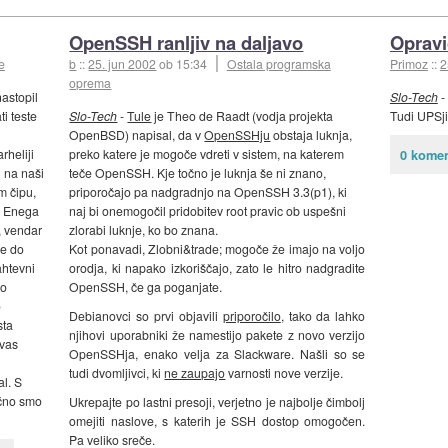
OpenSSH ranljiv na daljavo
Opravi
e
b
::
25. jun 2002
ob 15:34
Ostala programska
Primoz
::
2
oprema
astopil
Slo-Tech
-
ti teste
Slo-Tech
-
Tule
je Theo de Raadt (vodja projekta
Tudi UPSj
OpenBSD) napisal, da v
OpenSSHju
obstaja luknja,
rheliji
preko katere je mogoče vdreti v sistem, na katerem
0 komen
 na naši
teče OpenSSH. Kje točno je luknja še ni znano,
m čipu,
priporočajo pa nadgradnjo na OpenSSH 3.3(p1), ki
e. Enega
naj bi onemogočil pridobitev root pravic ob uspešni
, vendar
zlorabi luknje, ko bo znana.
je do
Kot ponavadi, Zlobni&trade; mogoče že imajo na voljo
ahtevni
orodja, ki napako izkoriščajo, zato le hitro nadgradite
ko
OpenSSH, če ga poganjate.
o
Debianovci so prvi objavili
priporočilo
, tako da lahko
sta
njihovi uporabniki že namestijo pakete z novo verzijo
 vas
OpenSSHja, enako velja za Slackware. Našli so se
tudi dvomljivci, ki
ne zaupajo
varnosti nove verzije.
l. S
nčno smo
Ukrepajte po lastni presoji, verjetno je najbolje čimbolj
omejiti naslove, s katerih je SSH dostop omogočen.
Pa veliko sreče.