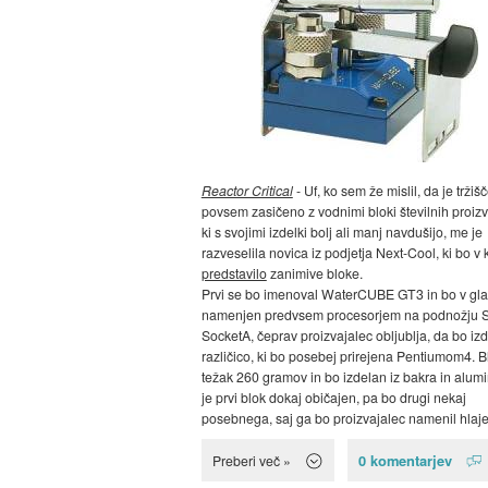
Reactor Critical
- Uf, ko sem že mislil, da je tržiš
povsem zasičeno z vodnimi bloki številnih proizv
ki s svojimi izdelki bolj ali manj navdušijo, me je
razveselila novica iz podjetja Next-Cool, ki bo v
predstavilo
zanimive bloke.
Prvi se bo imenoval WaterCUBE GT3 in bo v gl
namenjen predvsem procesorjem na podnožju S
SocketA, čeprav proizvajalec obljublja, da bo izd
različico, ki bo posebej prirejena Pentiumom4. B
težak 260 gramov in bo izdelan iz bakra in alumi
je prvi blok dokaj običajen, pa bo drugi nekaj
posebnega, saj ga bo proizvajalec namenil hlajen
0 komentarjev
Preberi več »