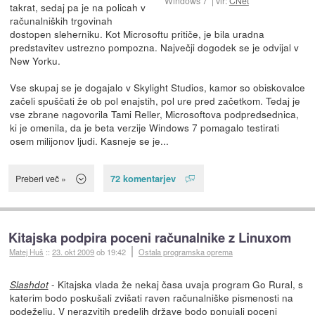
Windows 7
vir:
CNet
takrat, sedaj pa je na policah v
računalniških trgovinah
dostopen sleherniku. Kot Microsoftu pritiče, je bila uradna
predstavitev ustrezno pompozna. Največji dogodek se je odvijal v
New Yorku.
Vse skupaj se je dogajalo v Skylight Studios, kamor so obiskovalce
začeli spuščati že ob pol enajstih, pol ure pred začetkom. Tedaj je
vse zbrane nagovorila Tami Reller, Microsoftova podpredsednica,
ki je omenila, da je beta verzije Windows 7 pomagalo testirati
osem milijonov ljudi. Kasneje se je...
72 komentarjev
Preberi več »
Kitajska podpira poceni računalnike z Linuxom
Matej Huš
::
23. okt 2009
ob 19:42
Ostala programska oprema
- Kitajska vlada že nekaj časa uvaja program Go Rural, s
Slashdot
katerim bodo poskušali zvišati raven računalniške pismenosti na
podeželju. V nerazvitih predelih države bodo ponujali poceni