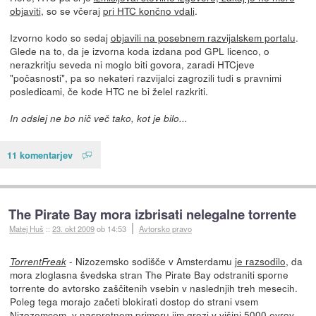
objaviti
, so se včeraj
pri HTC končno vdali
.
Izvorno kodo so sedaj
objavili na posebnem razvijalskem portalu
.
Glede na to, da je izvorna koda izdana pod GPL licenco, o
nerazkritju seveda ni moglo biti govora, zaradi HTCjeve
"počasnosti", pa so nekateri razvijalci zagrozili tudi s pravnimi
posledicami, če kode HTC ne bi želel razkriti.
In odslej ne bo nič več tako, kot je bilo...
11 komentarjev
The Pirate Bay mora izbrisati nelegalne torrente
Matej Huš
::
23. okt 2009
ob 14:53
Avtorsko pravo
- Nizozemsko sodišče v Amsterdamu
je razsodilo
, da
TorrentFreak
mora zloglasna švedska stran The Pirate Bay odstraniti sporne
torrente do avtorsko zaščitenih vsebin v naslednjih treh mesecih.
Poleg tega morajo začeti blokirati dostop do strani vsem
Nizozemcem, v nasprotnem primeru jim grozi v višini 5000 evrov