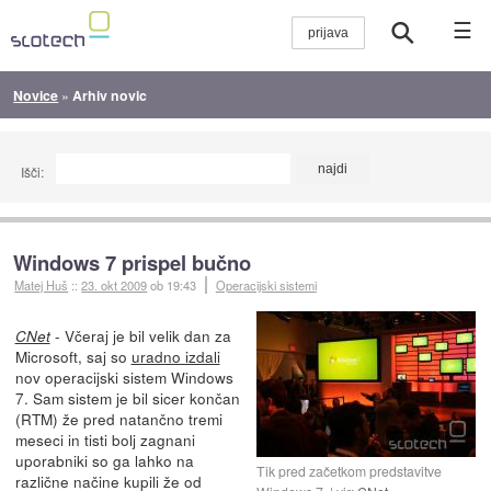
☰
Novice
»
Arhiv novic
Išči:
Windows 7 prispel bučno
Matej Huš
::
23. okt 2009
ob 19:43
Operacijski sistemi
- Včeraj je bil velik dan za
CNet
Microsoft, saj so
uradno izdali
nov operacijski sistem Windows
7. Sam sistem je bil sicer končan
(RTM) že pred natančno tremi
meseci in tisti bolj zagnani
uporabniki so ga lahko na
Tik pred začetkom predstavitve
različne načine kupili že od