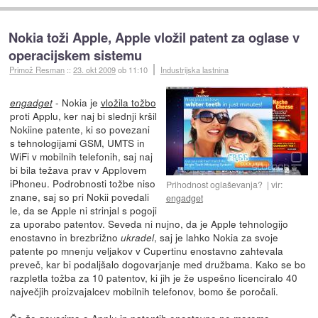
Nokia toži Apple, Apple vložil patent za oglase v
operacijskem sistemu
Primož Resman
::
23. okt 2009
ob 11:10
Industrijska lastnina
- Nokia je
vložila tožbo
engadget
proti Applu, ker naj bi slednji kršil
Nokiine patente, ki so povezani
s tehnologijami GSM, UMTS in
WiFi v mobilnih telefonih, saj naj
bi bila težava prav v Applovem
iPhoneu. Podrobnosti tožbe niso
Prihodnost oglaševanja?
vir:
znane, saj so pri Nokii povedali
engadget
le, da se Apple ni strinjal s pogoji
za uporabo patentov. Seveda ni nujno, da je Apple tehnologijo
enostavno in brezbrižno
, saj je lahko Nokia za svoje
ukradel
patente po mnenju veljakov v Cupertinu enostavno zahtevala
preveč, kar bi podaljšalo dogovarjanje med družbama. Kako se bo
razpletla tožba za 10 patentov, ki jih je že uspešno licenciralo 40
največjih proizvajalcev mobilnih telefonov, bomo še poročali.