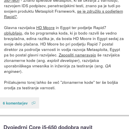
- Znano spletišče Metasploit, ki se ukvarja z varnostjo,
Slo-Tech
razvojem IDS podpisov, penetracijskimi testi, znano pa je tudi po
svojem produktu Metasploit Framework,
se je združilo s podjetjem
Rapid7
.
Glavna razvijalca
HD Moore
in Egypt ter podjetje Rapid7
obljubljajo
, da bo programska koda, ki jo bodo razvili še vedno
brezplačna, edina razlika je, da bosta HD Moore in Egypt sedaj za
svoje delo plačana. HD Moore bo pri podjetju Rapid 7 postal
direktor za področje varnosti in vodja razvoja Metasploita, Egypt
pa bo postal glavni razvijalec.
Zaposliti nameravajo
še razvijalca
zlonamerne kode (ang.
), razvijalca
exploit developer
uporabniškega vmesnika in inženirja za testiranje (ang.
QA
).
engineer
Pričakujemo torej lahko še več "zlonamerne kode" ter še boljša
orodja za testiranje varnosti.
6 komentarjev
Dvojedrni Core i5-650 dodobra navit