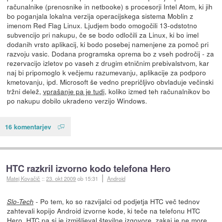
računalnike (prenosnike in netbooke) s procesorji Intel Atom, ki jih
bo poganjala lokalna verzija operacijskega sistema Moblin z
imenom Red Flag Linux. Ljudjem bodo omogočili 13-odstotno
subvencijo pri nakupu, če se bodo odločili za Linux, ki bo imel
dodanih vrsto aplikacij, ki bodo posebej namenjene za pomoč pri
razvoju vasic. Dodana programska oprema bo z vseh področij - za
rezervacijo izletov po vaseh z drugim etničnim prebivalstvom, kar
naj bi pripomoglo k večjemu razumevanju, aplikacije za podporo
kmetovanju, ipd. Microsoft še vedno prepričljivo obvladuje večinski
tržni delež,
vprašanje pa je tudi
, koliko izmed teh računalnikov bo
po nakupu dobilo ukradeno verzijo Windows.
16 komentarjev
HTC razkril izvorno kodo telefona Hero
Matej Kovačič
::
23. okt 2009
ob 15:31
Android
- Po tem, ko so razvijalci od podjetja HTC več tednov
Slo-Tech
zahtevali kopijo Android izvorne kode, ki teče na telefonu HTC
Hero, HTC pa si je
izmišljeval številne izgovore, zakaj je ne more