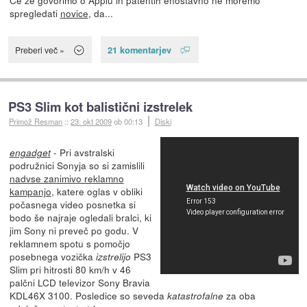
Če že govorimo o Applu in patentih enostavno ne moremo
spregledati
novice
, da...
21 komentarjev
Preberi več »
PS3 Slim kot balistični izstrelek
Primož Resman
::
23. okt 2009
ob 00:13
Diski
- Pri avstralski
engadget
podružnici Sonyja so si zamislili
nadvse zanimivo reklamno
kampanjo
, katere oglas v obliki
počasnega video posnetka si
bodo še najraje ogledali bralci, ki
jim Sony ni preveč po godu. V
reklamnem spotu s pomočjo
posebnega vozička
PS3
izstrelijo
Slim pri hitrosti 80 km/h v 46
palčni LCD televizor Sony Bravia
KDL46X 3100. Posledice so seveda
za oba
katastrofalne