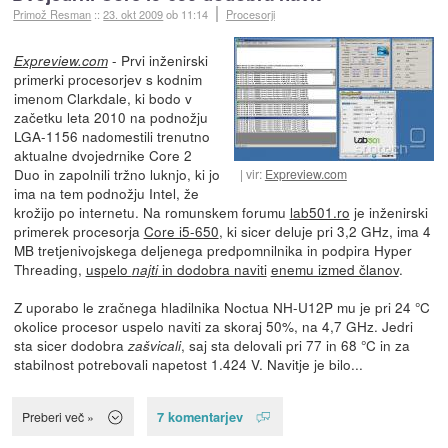
Primož Resman
::
23. okt 2009
ob 11:14
Procesorji
- Prvi inženirski
Expreview.com
primerki procesorjev s kodnim
imenom Clarkdale, ki bodo v
začetku leta 2010 na podnožju
LGA-1156 nadomestili trenutno
aktualne dvojedrnike Core 2
Duo in zapolnili tržno luknjo, ki jo
vir:
Expreview.com
ima na tem podnožju Intel, že
krožijo po internetu. Na romunskem forumu
lab501.ro
je inženirski
primerek procesorja
Core i5-650
, ki sicer deluje pri 3,2 GHz, ima 4
MB tretjenivojskega deljenega predpomnilnika in podpira Hyper
Threading,
uspelo
in dodobra naviti
enemu izmed članov
.
najti
Z uporabo le zračnega hladilnika Noctua NH-U12P mu je pri 24 °C
okolice procesor uspelo naviti za skoraj 50%, na 4,7 GHz. Jedri
sta sicer dodobra
, saj sta delovali pri 77 in 68 °C in za
zašvicali
stabilnost potrebovali napetost 1.424 V. Navitje je bilo...
7 komentarjev
Preberi več »