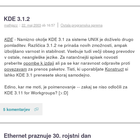
KDE 3.1.2
mathjazz
::
22. maj 2003
ob 16:57
Ostala programska oprema
- Namizno okolje KDE 3.1 za sisteme UNIX je doživelo drugo
KDE
pomladitev. Različica 3.1.2 ne prinaša novih zmožnosti, ampak
izboljšano varnost in stabilnost. Vsebuje tudi večji obseg prevodov
v ostale, neangleške jezike. Za natančnejši spisek novosti
preberite
opombe k izdaji
ali pa se kar naravnost odpravite proti
povezavam
za prenos paketov. Tisti, ki uporabljate
Konstruct
si
lahko KDE 3.1 prenesete skoraj samodejno.
Edino, kar me moti, je poimenovanje -- zakaj se niso odločili za
KDE 3.11 for Workgroups? [>:D]
5 komentarjev
Ethernet praznuje 30. rojstni dan