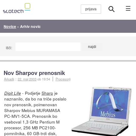
☰
Novice
»
Arhiv novic
Išči:
Nov Sharpov prenosnik
Arkadij
::
22. maj 2003
ob 19:54
Procesorji
- Podjetje
Sharp
je
Digit Life
naznanilo, da bo na triče poslalo
nov prenosnik, poimenovan
Sharpov Mebius MURAMASA
PC-MV1-5CA. Prenosnik bo
vseboval 1,3 GHz Pentium M
procesor, 256 MB PC2100-
pomnilnika, 60 GB-trdi disk,