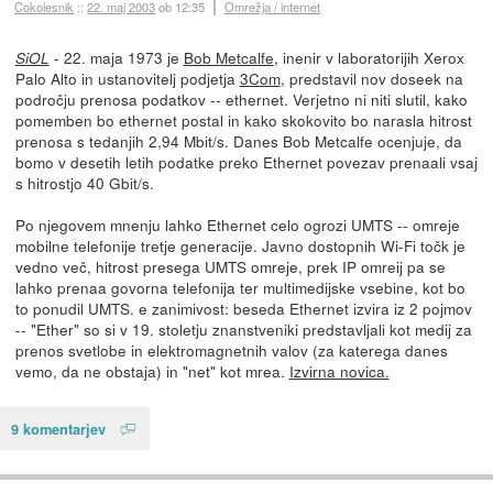
Cokolesnik
::
22. maj 2003
ob 12:35
Omrežja / internet
- 22. maja 1973 je
Bob Metcalfe
, inenir v laboratorijih Xerox
SiOL
Palo Alto in ustanovitelj podjetja
3Com
, predstavil nov doseek na
področju prenosa podatkov -- ethernet. Verjetno ni niti slutil, kako
pomemben bo ethernet postal in kako skokovito bo narasla hitrost
prenosa s tedanjih 2,94 Mbit/s. Danes Bob Metcalfe ocenjuje, da
bomo v desetih letih podatke preko Ethernet povezav prenaali vsaj
s hitrostjo 40 Gbit/s.
Po njegovem mnenju lahko Ethernet celo ogrozi UMTS -- omreje
mobilne telefonije tretje generacije. Javno dostopnih Wi-Fi točk je
vedno več, hitrost presega UMTS omreje, prek IP omreij pa se
lahko prenaa govorna telefonija ter multimedijske vsebine, kot bo
to ponudil UMTS. e zanimivost: beseda Ethernet izvira iz 2 pojmov
-- "Ether" so si v 19. stoletju znanstveniki predstavljali kot medij za
prenos svetlobe in elektromagnetnih valov (za katerega danes
vemo, da ne obstaja) in "net" kot mrea.
Izvirna novica.
9 komentarjev