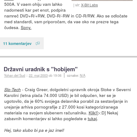
500A. V vaem ohiju vam lahko
vir:
X-Bit Labs
nadomesti kar pet enot, podpira
namreč DVD+R/+RW, DVD-R/-RW in CD-R/RW. Ako se odločate
med standardi, vam priporočam, da vae oko ne prezre tega
čudesa.
Sony.
11 komentarjev
Državni uradnik s "hobijem"
Yohan del Sud
::
22. maj 2003
ob 19:06
oznake:
N/A
- Craig Greer, dolgoletni upravnik okroja Stoke v Severni
Slo-Tech
Karolini (letna plača 74.000 USD) je bil odpučen, ker se je
ugotovilo, da je 60% svojega delavnika porabil za sestavljanje in
urejanje arhiva pornografije z 27.000 kosi kategoriziranega
materiala na svojem slubenem računalniku.
Klik!
[>:D] Nekaj
zabavnih komentarjev si lahko pogledate e
tukaj
.
Hej, tako slubo bi pa e jaz imel!