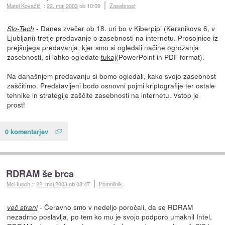
Matej Kovačič
::
22. maj 2003
ob 10:09
Zasebnost
- Danes zvečer ob 18. uri bo v Kiberpipi (Kersnikova 6, v
Slo-Tech
Ljubljani) tretje predavanje o zasebnosti na internetu. Prosojnice iz
prejšnjega predavanja, kjer smo si ogledali načine ogrožanja
zasebnosti, si lahko ogledate
tukaj
(PowerPoint in PDF format).
Na današnjem predavanju si bomo ogledali, kako svojo zasebnost
zaščitimo. Predstavljeni bodo osnovni pojmi kriptografije ter ostale
tehnike in strategije zaščite zasebnosti na internetu. Vstop je
prost!
0 komentarjev
RDRAM še brca
McHusch
::
22. maj 2003
ob 08:47
Pomnilnik
- Čeravno smo v nedeljo poročali, da se RDRAM
več strani
nezadrno poslavlja, po tem ko mu je svojo podporo umaknil Intel,