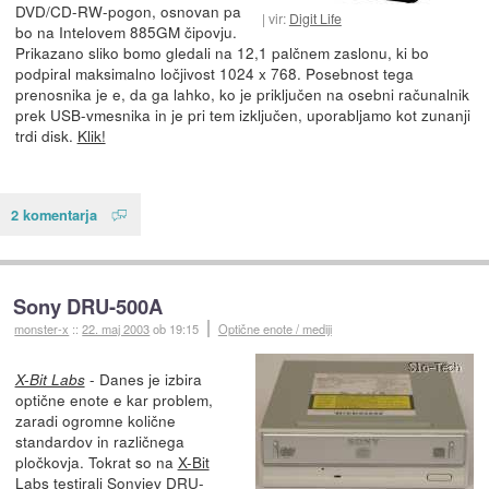
DVD/CD-RW-pogon, osnovan pa
vir:
Digit Life
bo na Intelovem 885GM čipovju.
Prikazano sliko bomo gledali na 12,1 palčnem zaslonu, ki bo
podpiral maksimalno ločjivost 1024 x 768. Posebnost tega
prenosnika je e, da ga lahko, ko je priključen na osebni računalnik
prek USB-vmesnika in je pri tem izključen, uporabljamo kot zunanji
trdi disk.
Klik!
2 komentarja
Sony DRU-500A
monster-x
::
22. maj 2003
ob 19:15
Optične enote / mediji
- Danes je izbira
X-Bit Labs
optične enote e kar problem,
zaradi ogromne količne
standardov in različnega
pločkovja. Tokrat so na
X-Bit
Labs
testirali Sonyjev DRU-