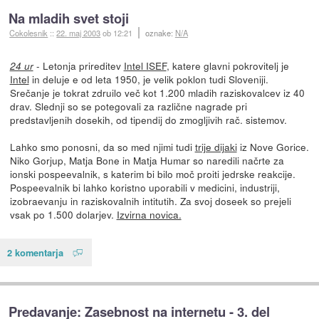
Na mladih svet stoji
Cokolesnik
::
22. maj 2003
ob 12:21
oznake:
N/A
- Letonja prireditev
Intel ISEF
, katere glavni pokrovitelj je
24 ur
Intel
in deluje e od leta 1950, je velik poklon tudi Sloveniji.
Srečanje je tokrat zdruilo več kot 1.200 mladih raziskovalcev iz 40
drav. Slednji so se potegovali za različne nagrade pri
predstavljenih dosekih, od tipendij do zmogljivih rač. sistemov.
Lahko smo ponosni, da so med njimi tudi
trije dijaki
iz Nove Gorice.
Niko Gorjup, Matja Bone in Matja Humar so naredili načrte za
ionski pospeevalnik, s katerim bi bilo moč proiti jedrske reakcije.
Pospeevalnik bi lahko koristno uporabili v medicini, industriji,
izobraevanju in raziskovalnih intitutih. Za svoj doseek so prejeli
vsak po 1.500 dolarjev.
Izvirna novica.
2 komentarja
Predavanje: Zasebnost na internetu - 3. del