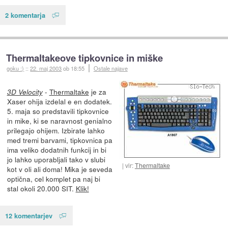
2 komentarja
Thermaltakeove tipkovnice in miške
goku :)
::
22. maj 2003
ob 18:55
Ostale najave
-
Thermaltake
je za
3D Velocity
Xaser ohija izdelal e en dodatek.
5. maja so predstavili tipkovnice
in mike, ki se naravnost genialno
prilegajo ohijem. Izbirate lahko
med tremi barvami, tipkovnica pa
ima veliko dodatnih funkcij in bi
jo lahko uporabljali tako v slubi
vir:
Thermaltake
kot v oli ali doma! Mika je seveda
optična, cel komplet pa naj bi
stal okoli 20.000 SIT.
Klik!
12 komentarjev