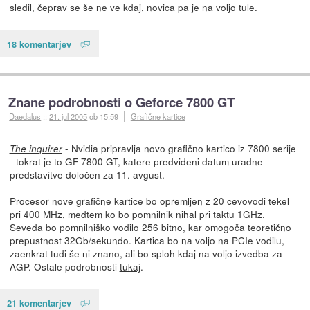
sledil, čeprav se še ne ve kdaj, novica pa je na voljo
tule
.
18 komentarjev
Znane podrobnosti o Geforce 7800 GT
Daedalus
::
21. jul 2005
ob 15:59
Grafične kartice
- Nvidia pripravlja novo grafično kartico iz 7800 serije
The inquirer
- tokrat je to GF 7800 GT, katere predvideni datum uradne
predstavitve določen za 11. avgust.
Procesor nove grafične kartice bo opremljen z 20 cevovodi tekel
pri 400 MHz, medtem ko bo pomnilnik nihal pri taktu 1GHz.
Seveda bo pomnilniško vodilo 256 bitno, kar omogoča teoretično
prepustnost 32Gb/sekundo. Kartica bo na voljo na PCIe vodilu,
zaenkrat tudi še ni znano, ali bo sploh kdaj na voljo izvedba za
AGP. Ostale podrobnosti
tukaj
.
21 komentarjev