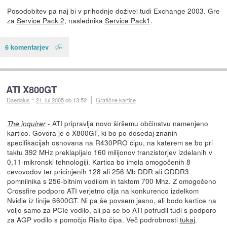
Posodobitev pa naj bi v prihodnje doživel tudi Exchange 2003. Gre
za
Service Pack 2
, naslednika
Service Pack1
.
6 komentarjev
ATI X800GT
Daedalus
::
21. jul 2005
ob 13:52
Grafične kartice
- ATI pripravlja novo širšemu občinstvu namenjeno
The inquirer
kartico. Govora je o X800GT, ki bo po dosedaj znanih
specifikacijah osnovana na R430PRO čipu, na katerem se bo pri
taktu 392 MHz preklapljalo 160 milijonov tranzistorjev izdelanih v
0,11-mikronski tehnologiji. Kartica bo imela omogočenih 8
cevovodov ter pricinjenih 128 ali 256 Mb DDR ali GDDR3
pomnilnika s 256-bitnim vodilom in taktom 700 Mhz. Z omogočeno
Crossfire podporo ATI verjetno cilja na konkurenco izdelkom
Nvidie iz linije 6600GT. Ni pa še povsem jasno, ali bodo kartice na
voljo samo za PCIe vodilo, ali pa se bo ATI potrudil tudi s podporo
za AGP vodilo s pomočjo Rialto čipa. Več podrobnosti
tukaj
.