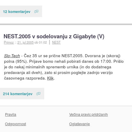
12 komentarjev
NEST.2005 v sodelovanju z Gigabyte (V)
Primoz
::
21. jul 2005
ob 01:02
NEST
- Čez 35 ur se prične NEST.2005. Dvorana je (skoraj)
Slo-Tech
polna (95%). Prijave bomo nehali pobirati danes ob 17:00. Prišlo
je do nekaj minimalnih sprememb urnika (in do dodatnega
predavanja ali dveh), zato si prosim poglejte zadnjo verzijo
časovnega razporeda.
Klik
.
214 komentarjev
Pravila
Večina pravic pridržanih
Odgovornost
Oglaševanje