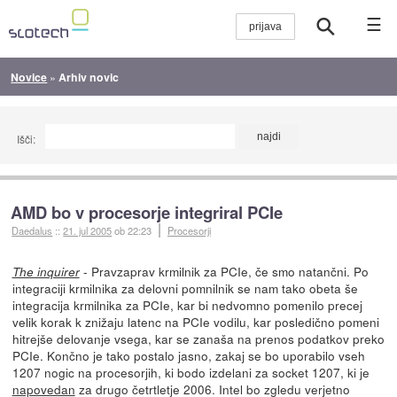
☰
Novice
»
Arhiv novic
Išči:
AMD bo v procesorje integriral PCIe
Daedalus
::
21. jul 2005
ob 22:23
Procesorji
- Pravzaprav krmilnik za PCIe, če smo natančni. Po
The inquirer
integraciji krmilnika za delovni pomnilnik se nam tako obeta še
integracija krmilnika za PCIe, kar bi nedvomno pomenilo precej
velik korak k znižaju latenc na PCIe vodilu, kar posledično pomeni
hitrejše delovanje vsega, kar se zanaša na prenos podatkov preko
PCIe. Končno je tako postalo jasno, zakaj se bo uporabilo vseh
1207 nogic na procesorjih, ki bodo izdelani za socket 1207, ki je
napovedan
za drugo četrtletje 2006. Intel bo zgledu verjetno