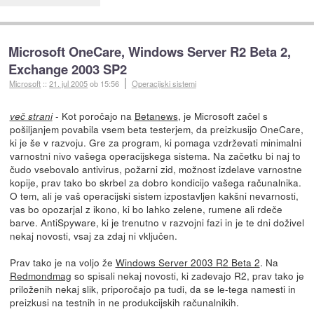
Microsoft OneCare, Windows Server R2 Beta 2,
Exchange 2003 SP2
Microsoft
::
21. jul 2005
ob 15:56
Operacijski sistemi
- Kot poročajo na
Betanews
, je Microsoft začel s
več strani
pošiljanjem povabila vsem beta testerjem, da preizkusijo OneCare,
ki je še v razvoju. Gre za program, ki pomaga vzdrževati minimalni
varnostni nivo vašega operacijskega sistema. Na začetku bi naj to
čudo vsebovalo antivirus, požarni zid, možnost izdelave varnostne
kopije, prav tako bo skrbel za dobro kondicijo vašega računalnika.
O tem, ali je vaš operacijski sistem izpostavljen kakšni nevarnosti,
vas bo opozarjal z ikono, ki bo lahko zelene, rumene ali rdeče
barve. AntiSpyware, ki je trenutno v razvojni fazi in je te dni doživel
nekaj novosti, vsaj za zdaj ni vključen.
Prav tako je na voljo že
Windows Server 2003 R2 Beta 2
. Na
Redmondmag
so spisali nekaj novosti, ki zadevajo R2, prav tako je
priloženih nekaj slik, priporočajo pa tudi, da se le-tega namesti in
preizkusi na testnih in ne produkcijskih računalnikih.