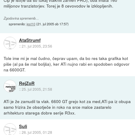
milijonov tranzistorjev. Torej je 8 cevovodov le izklopljenih.
Zgodovina sprememb…
spremenilo:
jest10
(
21. jul 2005 ob 17:57
)
AtaStrumf
::
21. jul 2005, 23:56
Tole ime mi je mal čudno, čeprav upam, da bo res taka grafika kot
piše (al pa še mal boljša), ker ATi nujno rabi en spodoben odgovor
na 6600GT.
RejZoR
::
25. jul 2005, 21:58
ATi je že zamudil ta vlak. 6600 GT grejo kot za med,ATi pa iz obupa
samo frizira že obsotječe in roko na srce malce zastarelo
arhitekturo starega dobre serije R3xx.
Suli
::
26. jul 2005, 01:28