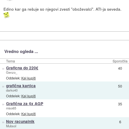
Edino kar ga rešuje so njegovi zvesti "oboževalci". ATI-ja seveda.
Vredno ogleda ...
Tema
Sporočila
»
Graficna do 220€
40
Genzo_
Oddelek:
Kaj kupiti
»
grafična kartica
50
darko40
Oddelek:
Kaj kupiti
»
Grafična za 4x AGP
35
miso65
Oddelek:
Kaj kupiti
»
Nov racunalnik
6
Mubsol