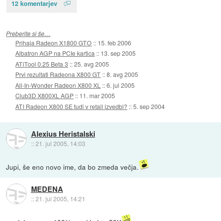
12 komentarjev
Preberite si še…
Prihaja Radeon X1800 GTO
::
15. feb 2006
Albatron AGP na PCIe kartica
::
13. sep 2005
ATiTool 0.25 Beta 3
::
25. avg 2005
Prvi rezultati Radeona X800 GT
::
8. avg 2005
All-In-Wonder Radeon X800 XL
::
6. jul 2005
Club3D X800XL AGP
::
11. mar 2005
ATI Radeon X800 SE tudi v retail izvedbi?
::
5. sep 2004
Alexius Heristalski
::
21. jul 2005, 14:03
Jupi, še eno novo ime, da bo zmeda večja.
MEDENA
::
21. jul 2005, 14:21