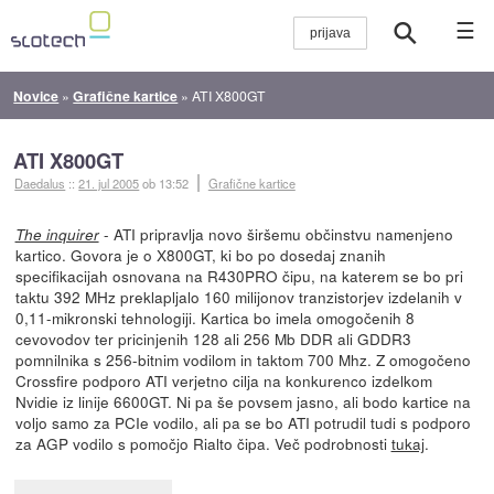
☰
Novice
»
Grafične kartice
»
ATI X800GT
ATI X800GT
Daedalus
::
21. jul 2005
ob 13:52
Grafične kartice
- ATI pripravlja novo širšemu občinstvu namenjeno
The inquirer
kartico. Govora je o X800GT, ki bo po dosedaj znanih
specifikacijah osnovana na R430PRO čipu, na katerem se bo pri
taktu 392 MHz preklapljalo 160 milijonov tranzistorjev izdelanih v
0,11-mikronski tehnologiji. Kartica bo imela omogočenih 8
cevovodov ter pricinjenih 128 ali 256 Mb DDR ali GDDR3
pomnilnika s 256-bitnim vodilom in taktom 700 Mhz. Z omogočeno
Crossfire podporo ATI verjetno cilja na konkurenco izdelkom
Nvidie iz linije 6600GT. Ni pa še povsem jasno, ali bodo kartice na
voljo samo za PCIe vodilo, ali pa se bo ATI potrudil tudi s podporo
za AGP vodilo s pomočjo Rialto čipa. Več podrobnosti
tukaj
.