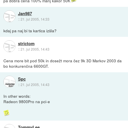
pa dobra cena 100% manj kakor 50K
Jan987
::
21. jul 2005, 14:33
kdaj pa naj bi ta kartica izšla?
strictom
::
21. jul 2005, 14:43
Cena more bit pod 50k in dosežt mora čez 9k 3D Markov 2003 da
bo konkurenčna 6600GT.
Spc
::
21. jul 2005, 14:43
In other words:
Radeon 9800Pro na pci-e
TommyLee