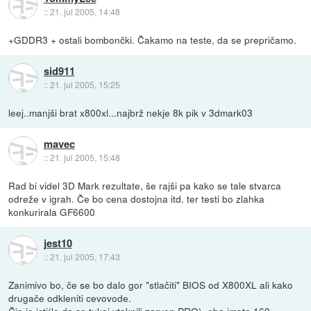
::
21. jul 2005, 14:48
+GDDR3 + ostali bombončki. Čakamo na teste, da se prepričamo.
sid911
::
21. jul 2005, 15:25
leej..manjši brat x800xl...najbrž nekje 8k pik v 3dmark03
mavec
::
21. jul 2005, 15:48
Rad bi videl 3D Mark rezultate, še rajši pa kako se tale stvarca
odreže v igrah. Če bo cena dostojna itd. ter testi bo zlahka
konkurirala GF6600
jest10
::
21. jul 2005, 17:43
Zanimivo bo, če se bo dalo gor "stlačiti" BIOS od X800XL ali kako
drugače odkleniti cevovode.
Čip je isti(le da so tukaj vtaknili zarven PRO), oba imata 160