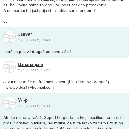
oz. bolj točno samo za eno uro, poslušat eno predavanje.
A se moram tut jest prijavit, al lahko samo pridem ?
cu
Jan987
::
21. jul 2005, 15:40
morš se prijavit drugač bo cena višja!
Banananjam
::
21. jul 2005, 16:27
Jaz mam tud še en frej mest v avtu (Ljubljana oz. Mengeš).
msn: polde21@hotmail.com
V-i-p
::
21. jul 2005, 16:30
Ah, če mene vprašaš, SuperHik, glede na tvoj specifičen primer, bi
prosil vodstvo in mislim, res mislim, da bi te lahko za tisto uro in na
tisto predavanje na katerega želiš, spustili zastonj... jaz bi te.