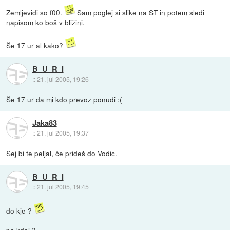
Zemljevidi so f00.
Sam poglej si slike na ST in potem sledi
napisom ko boš v bližini.
Še 17 ur al kako?
B_U_R_I
::
21. jul 2005, 19:26
Še 17 ur da mi kdo prevoz ponudi :(
Jaka83
::
21. jul 2005, 19:37
Sej bi te peljal, če prideš do Vodic.
B_U_R_I
::
21. jul 2005, 19:45
do kje ?