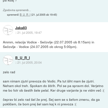
pa kdaj ?
Zgodovina sprememb…
spremenil:
B_U_R_I
(
21. jul 2005 ob 19:45
)
Jaka83
::
21. jul 2005, 19:47
Ammm, relacija Vodice - Sečovlje (22.07.2005 ob 8:15am) in
Sečovlje - Vodice (24.07.2005 ob okrog 5:00pm).
B_U_R_I
::
21. jul 2005, 20:04
zelo rad
sam nimam zjutri prevoza do Vodic. Pa tut šiht mam še zjutri.
Neham okol treh. Spokam do štirih. Pol se pa spravm dol. Verjetno
me bo fotr ob šestih šele pelal. Ker druge varjante js ne vidm več :(
čeprav bi zelo rad šel že prej. Sej sem se s šefom zmenu, da ga
pokličem, če bom prej šel sam kaj k ni prevoza :(