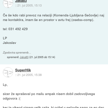
Jaka83
::
21. jul 2005, 15:13
Če še kdo rabi prevoz na relaciji (Komenda-Ljubljana-Sečovlje) naj
me kontaktira, imam še en prostor v avtu frej (oseba+comp).
tel: 031 492 429
LP
Jakoslav
Zgodovina sprememb…
spremenil:
Jaka83
(
21. jul 2005 ob 15:14
)
SuperHik
::
21. jul 2005, 15:38
Lp,
sicer že spraševal po mailu ampak nisem dobil zadovoljivega
odgovora :(
ker ta vikend nimam velik cajta, bi prišel v sečovlje samo za en dan