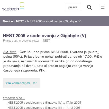
☰
Novice
»
NEST
»
NEST.2005 v sodelovanju z Gigabyte (V)
NEST.2005 v sodelovanju z Gigabyte (V)
Primoz
::
21. jul 2005
ob 01:02
NEST
- Čez 35 ur se prične NEST.2005. Dvorana je (skoraj)
Slo-Tech
polna (95%). Prijave bomo nehali pobirati danes ob 17:00. Prišlo
je do nekaj minimalnih sprememb urnika (in do dodatnega
predavanja ali dveh), zato si prosim poglejte zadnjo verzijo
časovnega razporeda.
Klik
.
214 komentarjev
Preberite si še…
NEST.2005 v sodelovanju z Gigabyte (IV)
::
17. jul 2005
NEST.2005 v sodelovanju z Gigabyte (III)
::
14. jul 2005