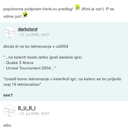
popolnoma podpiram frenk-ov predlog!
(Kimi je car!) :P se
vidmo jutr!
darkolord
::
21. jul 2005, 16:57
škoda ki ne bo tekmovanja v ut2004
"...na katerih boste lahko igrali sledeče igre:
- Quake 3 Arena
- Unreal Tournament 2004..."
"Izvedli bomo tekmovanje v katerikoli igri, na katero se bo prijavilo
vsaj 16 tekmovalcev"
eee?
B_U_R_I
::
21. jul 2005, 16:57
aibo.