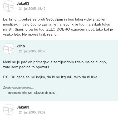
Jaka83
::
21. jul 2005, 18:42
Lej krho ... pelješ se proti Sečovljam in boš takoj videl značilen
mostiček in tisto čudno zavijanje na levo, ki je tudi na slikah tukaj
na ST. Sigurno pa bo tudi ZELO DOBRO označena pot, tako kot je
vsako leto. Ne moreš falit, resno.
krho
::
21. jul 2005, 18:57
Meni se je pač ob primerjavi s zemljevidom zdelo malce čudno,
zato sem pač na to opozoril.
P.S. Drugače se ne bojim, da bi se izgubil, tako da ni frke.
Zgodovina sprememb…
spremenil:
krho
(
21. jul 2005 ob 18:57
)
Jaka83
::
21. jul 2005, 19:09