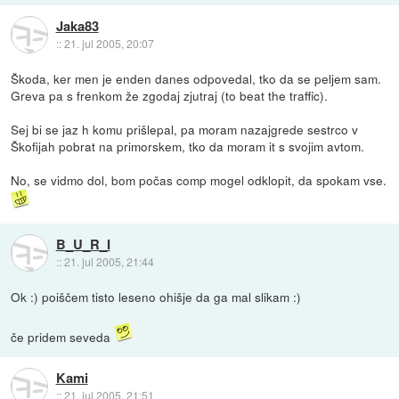
Jaka83
::
21. jul 2005, 20:07
Škoda, ker men je enden danes odpovedal, tko da se peljem sam.
Greva pa s frenkom že zgodaj zjutraj (to beat the traffic).
Sej bi se jaz h komu prišlepal, pa moram nazajgrede sestrco v
Škofijah pobrat na primorskem, tko da moram it s svojim avtom.
No, se vidmo dol, bom počas comp mogel odklopit, da spokam vse.
B_U_R_I
::
21. jul 2005, 21:44
Ok :) poiščem tisto leseno ohišje da ga mal slikam :)
če pridem seveda
Kami
::
21. jul 2005, 21:51