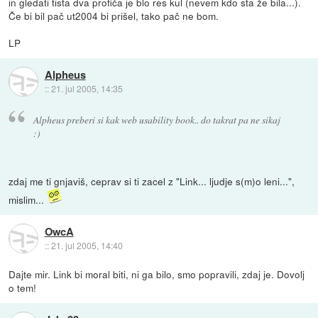
in gledati tista dva profiča je blo res kul (nevem kdo sta že bila...).
Če bi bil pač ut2004 bi prišel, tako pač ne bom.
LP
Alpheus
::
21. jul 2005, 14:35
Alpheus preberi si kak web usability book.. do takrat pa ne sikaj
:)
zdaj me ti gnjaviš, ceprav si ti zacel z "Link... ljudje s(m)o leni...",
mislim...
OwcA
::
21. jul 2005, 14:40
Dajte mir. Link bi moral biti, ni ga bilo, smo popravili, zdaj je. Dovolj
o tem!