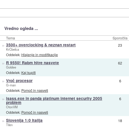
Vredno ogleda ...
Tema
Sporočila
»
3500+ overclocking & neznan restart
23
KrCbelca
Oddelek:
Hlajenje in modifikacije
»
R 9550! Rabm hitre nasvete
62
Goldee
Oddelek:
Kaj kupiti
»
Vroč procesor
6
G-man
Oddelek:
Pomoč in nasveti
»
lsass.exe in panda platinum internet security 2005
6
problem
OtonVM
Oddelek:
Pomoč in nasveti
»
Slovenija 1:0 Italija
18
Tilen