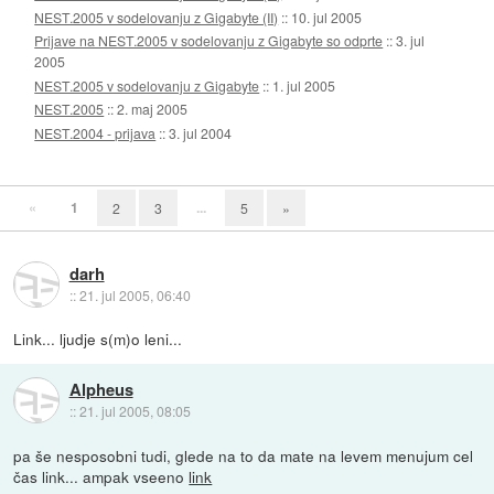
NEST.2005 v sodelovanju z Gigabyte (II)
::
10. jul 2005
Prijave na NEST.2005 v sodelovanju z Gigabyte so odprte
::
3. jul
2005
NEST.2005 v sodelovanju z Gigabyte
::
1. jul 2005
NEST.2005
::
2. maj 2005
NEST.2004 - prijava
::
3. jul 2004
«
1
...
2
3
5
»
darh
::
21. jul 2005, 06:40
Link... ljudje s(m)o leni...
Alpheus
::
21. jul 2005, 08:05
pa še nesposobni tudi, glede na to da mate na levem menujum cel
čas link... ampak vseeno
link