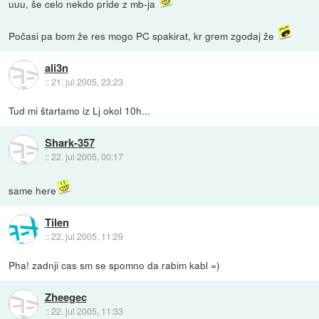
uuu, še celo nekdo pride z mb-ja
Počasi pa bom že res mogo PC spakirat, kr grem zgodaj že
ali3n
::
21. jul 2005, 23:23
Tud mi štartamo iz Lj okol 10h...
Shark-357
::
22. jul 2005, 00:17
same here
Tilen
::
22. jul 2005, 11:29
Pha! zadnji cas sm se spomno da rabim kabl =)
Zheegec
::
22. jul 2005, 11:33