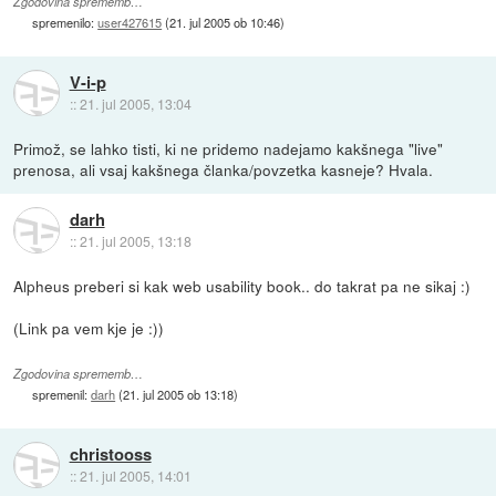
Zgodovina sprememb…
spremenilo:
user427615
(
21. jul 2005 ob 10:46
)
V-i-p
::
21. jul 2005, 13:04
Primož, se lahko tisti, ki ne pridemo nadejamo kakšnega "live"
prenosa, ali vsaj kakšnega članka/povzetka kasneje? Hvala.
darh
::
21. jul 2005, 13:18
Alpheus preberi si kak web usability book.. do takrat pa ne sikaj :)
(Link pa vem kje je :))
Zgodovina sprememb…
spremenil:
darh
(
21. jul 2005 ob 13:18
)
christooss
::
21. jul 2005, 14:01