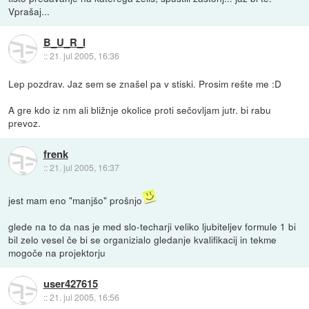
Vprašaj...
B_U_R_I
::
21. jul 2005, 16:36
Lep pozdrav. Jaz sem se znašel pa v stiski. Prosim rešte me :D
A gre kdo iz nm ali bližnje okolice proti sečovljam jutr. bi rabu
prevoz.
frenk
::
21. jul 2005, 16:37
jest mam eno "manjšo" prošnjo
glede na to da nas je med slo-techarji veliko ljubiteljev formule 1 bi
bil zelo vesel če bi se organizialo gledanje kvalifikacij in tekme
mogoče na projektorju
user427615
::
21. jul 2005, 16:56