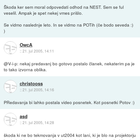
Škoda ker sem moral odpovedati odhod na NEST. Sem se ful
veselil. Ampak je spet nekej vmes prišlo.
Se vidmo naslednje leto. In se vidmo na POTih (če bodo seveda :)
)
OwcA
::
21. jul 2005, 14:11
@V-i-p: nekaj predavanj bo gotovo postalo članek, nekaterim pa je
to tako izvorna oblika.
christooss
::
21. jul 2005, 14:16
PRedavanja bi lahko postala video posnetek. Kot posnetki Potov :)
asd
::
21. jul 2005, 14:28
škoda ki ne bo tekmovanja v ut2004 kot lani, ki je blo na projektorju