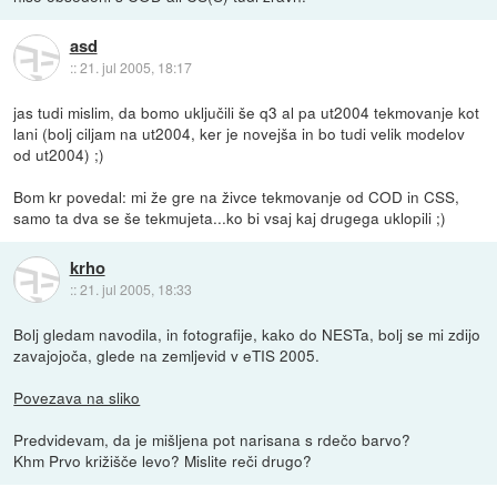
asd
::
21. jul 2005, 18:17
jas tudi mislim, da bomo uključili še q3 al pa ut2004 tekmovanje kot
lani (bolj ciljam na ut2004, ker je novejša in bo tudi velik modelov
od ut2004) ;)
Bom kr povedal: mi že gre na živce tekmovanje od COD in CSS,
samo ta dva se še tekmujeta...ko bi vsaj kaj drugega uklopili ;)
krho
::
21. jul 2005, 18:33
Bolj gledam navodila, in fotografije, kako do NESTa, bolj se mi zdijo
zavajojoča, glede na zemljevid v eTIS 2005.
Povezava na sliko
Predvidevam, da je mišljena pot narisana s rdečo barvo?
Khm Prvo križišče levo? Mislite reči drugo?