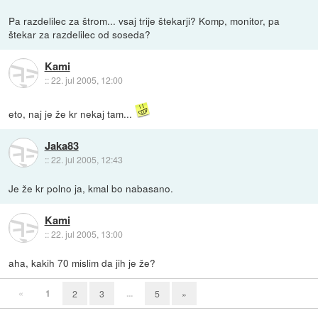
Pa razdelilec za štrom... vsaj trije štekarji? Komp, monitor, pa
štekar za razdelilec od soseda?
Kami
::
22. jul 2005, 12:00
eto, naj je že kr nekaj tam...
Jaka83
::
22. jul 2005, 12:43
Je že kr polno ja, kmal bo nabasano.
Kami
::
22. jul 2005, 13:00
aha, kakih 70 mislim da jih je že?
«
1
...
2
3
5
»