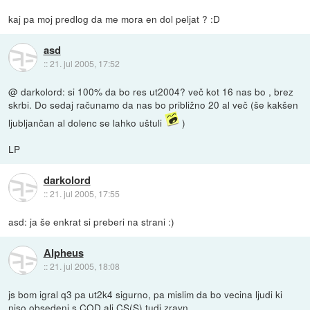
kaj pa moj predlog da me mora en dol peljat ? :D
asd
::
21. jul 2005, 17:52
@ darkolord: si 100% da bo res ut2004? več kot 16 nas bo , brez
skrbi. Do sedaj računamo da nas bo približno 20 al več (še kakšen
ljubljančan al dolenc se lahko uštuli
)
LP
darkolord
::
21. jul 2005, 17:55
asd: ja še enkrat si preberi na strani :)
Alpheus
::
21. jul 2005, 18:08
js bom igral q3 pa ut2k4 sigurno, pa mislim da bo vecina ljudi ki
niso obsedeni s COD ali CS(S) tudi zravn.