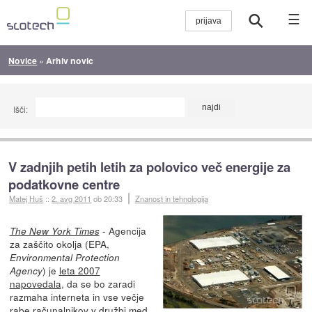
☰
Novice
»
Arhiv novic
Išči:
V zadnjih petih letih za polovico več energije za
podatkovne centre
Matej Huš
::
2. avg 2011
ob 20:33
Znanost in tehnologija
- Agencija
The New York Times
za zaščito okolja (EPA,
Environmental Protection
) je
leta 2007
Agency
napovedala
, da se bo zaradi
razmaha interneta in vse večje
rabe računalnikov v družbi med