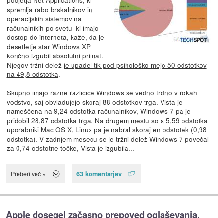
spremlja rabo brskalnikov in
operacijskih sistemov na
računalnikih po svetu, ki imajo
dostop do interneta, kaže, da je
desetletje star Windows XP
končno izgubil absolutni primat.
Njegov tržni delež
je upadel tik pod psihološko mejo 50 odstotkov
na 49,8 odstotka
.
Skupno imajo razne različice Windows še vedno trdno v rokah
vodstvo, saj obvladujejo skoraj 88 odstotkov trga. Vista je
nameščena na 9,24 odstotka računalnikov, Windows 7 pa je
pridobil 28,87 odstotka trga. Na drugem mestu so s 5,59 odstotka
uporabniki Mac OS X, Linux pa je nabral skoraj en odstotek (0,98
odstotka). V zadnjem mesecu se je tržni delež Windows 7 povečal
za 0,74 odstotne točke, Vista je izgubila...
63 komentarjev
Preberi več »
Apple dosegel začasno prepoved oglaševanja,