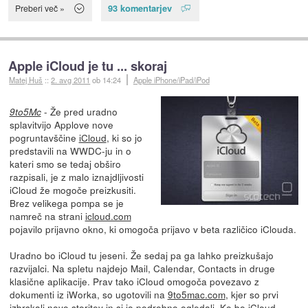
93 komentarjev
Preberi več »
Apple iCloud je tu ... skoraj
Matej Huš
::
2. avg 2011
ob 14:24
Apple iPhone/iPad/iPod
- Že pred uradno
9to5Mc
splavitvijo Applove nove
pogruntavščine
iCloud
, ki so jo
predstavili na WWDC-ju in o
kateri smo se tedaj obširo
razpisali, je z malo iznajdljivosti
iCloud že mogoče preizkusiti.
Brez velikega pompa se je
namreč na strani
icloud.com
pojavilo prijavno okno, ki omogoča prijavo v beta različico iClouda.
Uradno bo iCloud tu jeseni. Že sedaj pa ga lahko preizkušajo
razvijalci. Na spletu najdejo Mail, Calendar, Contacts in druge
klasične aplikacije. Prav tako iCloud omogoča povezavo z
dokumenti iz iWorka, so ugotovili na
9to5mac.com
, kjer so prvi
izbrskali novo storitev in si jo podrobno ogledali. Ko bo iCloud