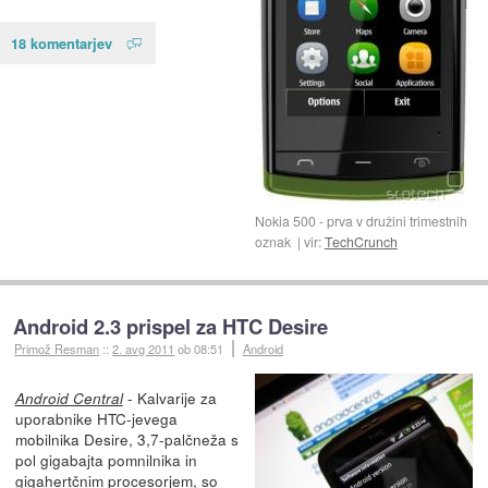
18 komentarjev
Nokia 500 - prva v družini trimestnih
oznak
vir:
TechCrunch
Android 2.3 prispel za HTC Desire
Primož Resman
::
2. avg 2011
ob 08:51
Android
- Kalvarije za
Android Central
uporabnike HTC-jevega
mobilnika Desire, 3,7-palčneža s
pol gigabajta pomnilnika in
gigahertčnim procesorjem,
so