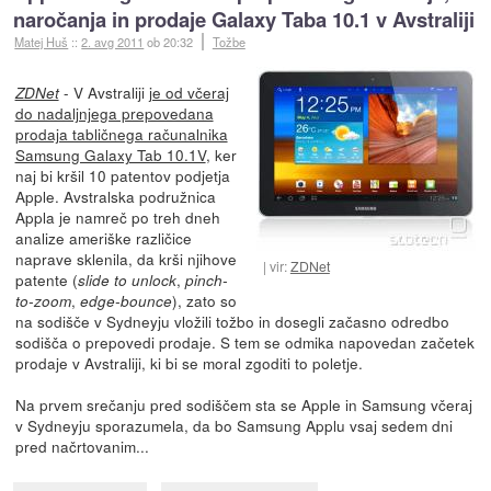
naročanja in prodaje Galaxy Taba 10.1 v Avstraliji
Matej Huš
::
2. avg 2011
ob 20:32
Tožbe
- V Avstraliji
je od včeraj
ZDNet
do nadaljnjega prepovedana
prodaja tabličnega računalnika
Samsung Galaxy Tab 10.1V
, ker
naj bi kršil 10 patentov podjetja
Apple. Avstralska podružnica
Appla je namreč po treh dneh
analize ameriške različice
naprave sklenila, da krši njihove
vir:
ZDNet
patente (
,
slide to unlock
pinch-
,
), zato so
to-zoom
edge-bounce
na sodišče v Sydneyju vložili tožbo in dosegli začasno odredbo
sodišča o prepovedi prodaje. S tem se odmika napovedan začetek
prodaje v Avstraliji, ki bi se moral zgoditi to poletje.
Na prvem srečanju pred sodiščem sta se Apple in Samsung včeraj
v Sydneyju sporazumela, da bo Samsung Applu vsaj sedem dni
pred načrtovanim...