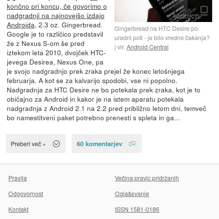
končno pri koncu, če govorimo o
nadgradnji na najnovejšo izdajo
Androida
, 2.3 oz. Gingerbread.
Gingerbread na HTC Desire po
Google je to različico predstavil
uradni poti - je bilo vredno čakanja?
že z Nexus S-om še pred
vir:
Android Central
iztekom leta 2010, dvojček HTC-
jevega Desirea, Nexus One, pa
je svojo nadgradnjo prek zraka prejel že konec letošnjega
februarja. A kot se za kalvarijo spodobi, vse ni popolno.
Nadgradnja za HTC Desire ne bo potekala prek zraka, kot je to
običajno za Android in kakor je na istem aparatu potekala
nadgradnja z Android 2.1 na 2.2 pred približno letom dni, temveč
bo namestitveni paket potrebno prenesti s spleta in ga...
60 komentarjev
Preberi več »
Pravila
Večina pravic pridržanih
Odgovornost
Oglaševanje
Kontakt
ISSN 1581-0186