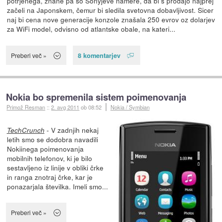
potrjenega, znane pa so Sonyjeve namere, da bi s prodajo najprej
začeli na Japonskem, čemur bi sledila svetovna dobavljivost. Sicer
naj bi cena nove generacije konzole znašala 250 evrov oz dolarjev
za WiFi model, odvisno od atlantske obale, na kateri...
8 komentarjev
Preberi več »
Nokia bo spremenila sistem poimenovanja
Primož Resman
::
2. avg 2011
ob 08:52
Nokia / Symbian
- V zadnjih nekaj
TechCrunch
letih smo se dodobra navadili
Nokiinega poimenovanja
mobilnih telefonov, ki je bilo
sestavljeno iz linije v obliki črke
in ranga znotraj črke, kar je
ponazarjala številka. Imeli smo...
Preberi več »