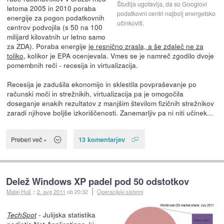
Študija ugotavlja, da so Googlovi
letoma 2005 in 2010 poraba
podatkovni centri najbolj energetsko
energije za pogon podatkovnih
učinkoviti.
centrov podvojila (s 50 na 100
milijard kilovatnih ur letno samo
za ZDA). Poraba energije
je resnično zrasla, a še zdaleč ne za
toliko
, kolikor je EPA ocenjevala. Vmes se je namreč zgodilo dvoje
pomembnih reči - recesija in virtualizacija.
Recesija je zadušila ekonomijo in sklestila povpraševanje po
računski moči in strežnikih, virtualizacija pa je omogočila
doseganje enakih rezultatov z manjšim številom fizičnih strežnikov
zaradi njihove boljše izkoriščenosti. Zanemarljiv pa ni niti učinek...
13 komentarjev
Preberi več »
Delež Windows XP padel pod 50 odstotkov
Matej Huš
::
2. avg 2011
ob 20:32
Operacijski sistemi
- Julijska statistika
TechSpot
podjetja Net Applications, ki