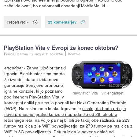
začel delovati, bo nadomestil dosedanji MobileMe, ki...
23 komentarjev
Preberi več »
PlayStation Vita v Evropi že konec oktobra?
Primož Resman
::
2. avg 2011
ob 08:54
Konzole
- Zahvaljujoč britanski
engadget
trgovini Blockbuster smo morda
že izvedeli datum izida nove
generacije Sonyjeve prenosne
igralne konzole, ki jo poznamo
PlayStation Vita
vir:
engadget
pod imenom PlayStation Vita, v
konceptni obliki pa smo jo poznali kot Next Generation Portable
(
). Na reklamnem letaku trgovine je
pisalo, da bodo pri njih
NGP
nove prenosne igralne konzolo naprodaj že od 28. oktobra
letošnjega leta
, na voljo pa naj bi bili že takoj obe različici, za 229
funtov različica z le WiFi povezljivostjo, za 279 funtov pa različica z
WiFi in 3G povezljivostjo. Datum izida je seveda daleč od