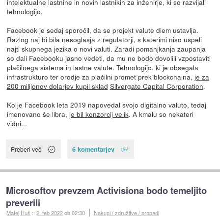
intelektualne lastnine in novih lastnikih za inženirje, ki so razvijali
tehnologijo.
Facebook je sedaj sporočil, da se projekt valute diem ustavlja.
Razlog naj bi bila nesoglasja z regulatorji, s katerimi niso uspeli
najti skupnega jezika o novi valuti. Zaradi pomanjkanja zaupanja
so dali Facebooku jasno vedeti, da mu ne bodo dovolili vzpostaviti
plačilnega sistema in lastne valute. Tehnologijo, ki je obsegala
infrastrukturo ter orodje za plačilni promet prek blockchaina,
je za
200 milijonov dolarjev kupil sklad
Silvergate Capital Corporation
.
Ko je Facebook leta 2019 napovedal svojo digitalno valuto, tedaj
imenovano še libra,
je bil konzorcij velik
. A kmalu so nekateri
vidni...
6 komentarjev
Preberi več
Microsoftov prevzem Activisiona bodo temeljito
preverili
Matej Huš
::
2. feb 2022
ob 02:30
Nakupi / združitve / propadi