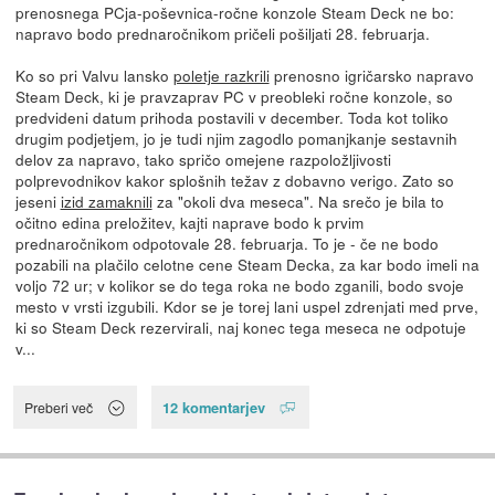
prenosnega PCja-poševnica-ročne konzole Steam Deck ne bo:
napravo bodo prednaročnikom pričeli pošiljati 28. februarja.
Ko so pri Valvu lansko
poletje razkrili
prenosno igričarsko napravo
Steam Deck, ki je pravzaprav PC v preobleki ročne konzole, so
predvideni datum prihoda postavili v december. Toda kot toliko
drugim podjetjem, jo je tudi njim zagodlo pomanjkanje sestavnih
delov za napravo, tako spričo omejene razpoložljivosti
polprevodnikov kakor splošnih težav z dobavno verigo. Zato so
jeseni
izid zamaknili
za "okoli dva meseca". Na srečo je bila to
očitno edina preložitev, kajti naprave bodo k prvim
prednaročnikom odpotovale 28. februarja. To je - če ne bodo
pozabili na plačilo celotne cene Steam Decka, za kar bodo imeli na
voljo 72 ur; v kolikor se do tega roka ne bodo zganili, bodo svoje
mesto v vrsti izgubili. Kdor se je torej lani uspel zdrenjati med prve,
ki so Steam Deck rezervirali, naj konec tega meseca ne odpotuje
v...
12 komentarjev
Preberi več