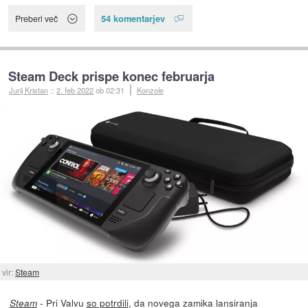
54 komentarjev
Preberi več
Steam Deck prispe konec februarja
Jurij Kristan
::
2. feb 2022
ob 02:31
Konzole
vir:
Steam
- Pri Valvu
so potrdili
, da novega zamika lansiranja
Steam