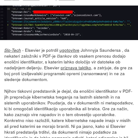
- Elsevier je potrdil
ugotovitve
Johnnyja Saundersa , da
Slo-Tech
nekateri založniki v PDF-je člankov ob vsakem prenosu dodajo
enolični identifikator, s katerim lahko določijo vir datoteke ob
nadaljnjem deljenju. Elsevier
priznava taktiko
, a zatrjuje, da gre za
boj proti izsiljevalski programski opremi (
) in ne za
ransomware
sledenje dokumentom.
Njihov tiskovni predstavnik je dejal, da enolični identifikator v PDF-
jih preprečuje kibernetska tveganja na lastnih sistemih in na
sistemih uporabnikov. Poudarja, da v dokumentih ni metapodatkov,
ki bi omogočali identifikacijo uporabnika ali bralca. Gre za način,
kako zaznajo vire napadov in o tem obvestijo uporabnike.
Konkretno niso razložili, katere kibernetske napade imajo v mislih
ali pred katerimi se morajo braniti. Ni pa jasno, kako si Elsevier
hkrati predstavlja trditvi, da dokumenti nimajo podatkov za
identifikacijo in da lahko pomagajo odkriti, kateri odjemalec je bil