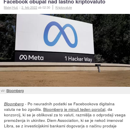
Facebook obupal nad lastno kriptovaluto
Matej Huš
::
2. feb 2022
ob 02:30
Kriptovalute
vir:
Bloomberg
- Po neuradnih podatki se Facebookova digitalna
Bloomberg
valuta ne bo zgodila.
Bloomberg je minuli teden poročal
, da
konzorcij, ki se je oblikoval za to valuti, razmišlja o odprodaji vsega
premoženja in ukinitev. Diem Association, ki se je nekoč imenoval
Libra, se z investicijskimi bankami dogovarja o načinu prodaje