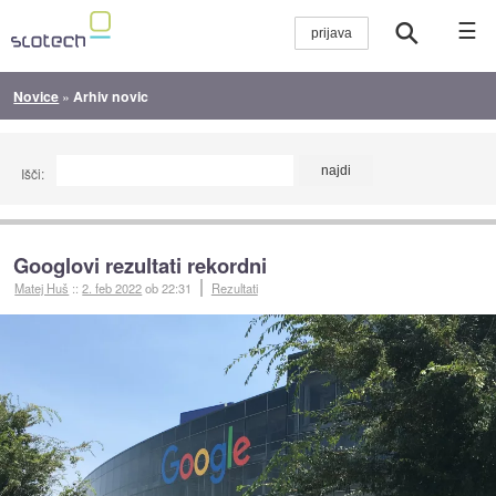
☰
Novice
»
Arhiv novic
Išči:
Googlovi rezultati rekordni
Matej Huš
::
2. feb 2022
ob 22:31
Rezultati