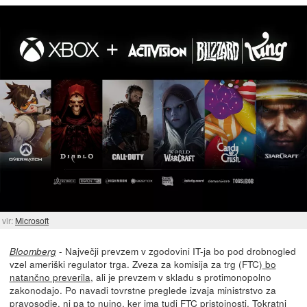
vir:
Microsoft
- Največji prevzem v zgodovini IT-ja bo pod drobnogled
Bloomberg
vzel ameriški regulator trga. Zveza za komisija za trg (FTC)
bo
natančno preverila
, ali je prevzem v skladu s protimonopolno
zakonodajo. Po navadi tovrstne preglede izvaja ministrstvo za
pravosodje, ni pa to nujno, ker ima tudi FTC pristojnosti. Tokratni