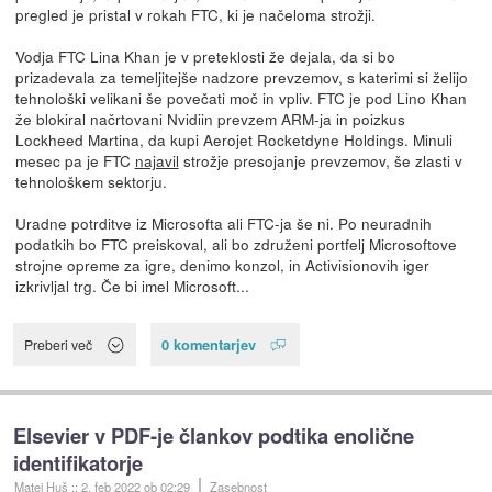
pregled je pristal v rokah FTC, ki je načeloma strožji.
Vodja FTC Lina Khan je v preteklosti že dejala, da si bo
prizadevala za temeljitejše nadzore prevzemov, s katerimi si želijo
tehnološki velikani še povečati moč in vpliv. FTC je pod Lino Khan
že blokiral načrtovani Nvidiin prevzem ARM-ja in poizkus
Lockheed Martina, da kupi Aerojet Rocketdyne Holdings. Minuli
mesec pa je FTC
najavil
strožje presojanje prevzemov, še zlasti v
tehnološkem sektorju.
Uradne potrditve iz Microsofta ali FTC-ja še ni. Po neuradnih
podatkih bo FTC preiskoval, ali bo združeni portfelj Microsoftove
strojne opreme za igre, denimo konzol, in Activisionovih iger
izkrivljal trg. Če bi imel Microsoft...
0 komentarjev
Preberi več
Elsevier v PDF-je člankov podtika enolične
identifikatorje
Matej Huš
::
2. feb 2022
ob 02:29
Zasebnost