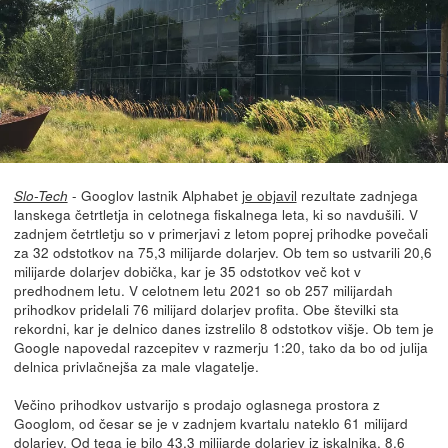
- Googlov lastnik Alphabet
je objavil
rezultate zadnjega
Slo-Tech
lanskega četrtletja in celotnega fiskalnega leta, ki so navdušili. V
zadnjem četrtletju so v primerjavi z letom poprej prihodke povečali
za 32 odstotkov na 75,3 milijarde dolarjev. Ob tem so ustvarili 20,6
milijarde dolarjev dobička, kar je 35 odstotkov več kot v
predhodnem letu. V celotnem letu 2021 so ob 257 milijardah
prihodkov pridelali 76 milijard dolarjev profita. Obe številki sta
rekordni, kar je delnico danes izstrelilo 8 odstotkov višje. Ob tem je
Google napovedal razcepitev v razmerju 1:20, tako da bo od julija
delnica privlačnejša za male vlagatelje.
Večino prihodkov ustvarijo s prodajo oglasnega prostora z
Googlom, od česar se je v zadnjem kvartalu nateklo 61 milijard
dolarjev. Od tega je bilo 43,3 milijarde dolarjev iz iskalnika, 8,6