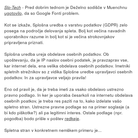
- Pred dobrim tednom je Deželno sodišče v Muenchnu
Slo-Tech
ugotovilo
, da so Google Fonti problem.
Kot se izkaže, Splošna uredba o varstvu podatkov (GDPR) zelo
posega na področje delovanja spleta. Bolj kot večina navadnih
uporabnikov razume in bolj kot si je večina strokovnjakov
pripravljena priznati.
Splošna uredba ureja obdelave osebnih podatkov. Ob
upoštevanju, da je IP naslov osebni podatek, je pravzaprav vse,
kar internet dela, ena velika obdelava osebnih podatkov. Imetniki
spletnih strežnikov so z vidika Splošne uredbe upravljavci osebnih
podatkov. In za upravljavce veljajo pravila!
Eno od pravil je, da je treba imeti za vsako obdelavo ustrezno
pravno podlago. In ker je uporaba česarkoli na internetu obdelava
osebnih poatkov, je treba res paziti na to, kako izdelate vašo
spletno stran. Ustrezne pravne podlage so na primer soglasje (a
bi kdo piškotke?) ali pa legitimni interes. Ostale podlage (npr.
pogodba) bodo prišle v poštev
redkeje
.
Spletna stran v konkretnem nemškem primeru je...