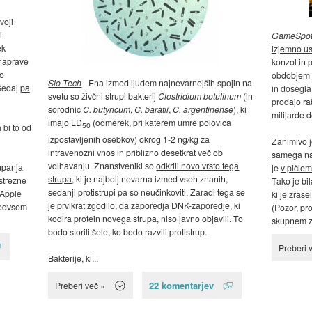
voji
l
GameSpo
ek
izjemno u
 naprave
konzol in 
do
obdobjem l
Slo-Tech
- Ena izmed ljudem najnevarnejših spojin na
 Sedaj
pa
in dosegla
svetu so živčni strupi bakterij
Clostridium botulinum
(in
prodajo rab
sorodnic
C. butyricum
,
C. baratii
,
C. argentinense
), ki
milijarde d
imajo LD
(odmerek, pri katerem umre polovica
50
 bi to od
izpostavljenih osebkov) okrog 1-2 ng/kg za
Zanimivo j
intravenozni vnos in približno desetkrat več ob
samega na
vdihavanju. Znanstveniki so
odkrili novo vrsto tega
upanja
je
v pičlem
strupa
, ki je najbolj nevarna izmed vseh znanih,
strezne
Tako je bil
sedanji protistrupi pa so neučinkoviti. Zaradi tega se
 Apple
ki je zrase
je prvikrat zgodilo, da zaporedja DNK-zaporedje, ki
redvsem
(Pozor, pr
kodira protein novega strupa, niso javno objavili. To
skupnem z
bodo storili šele, ko bodo razvili protistrup.
Preberi 
Bakterije, ki...
22 komentarjev
Preberi več »