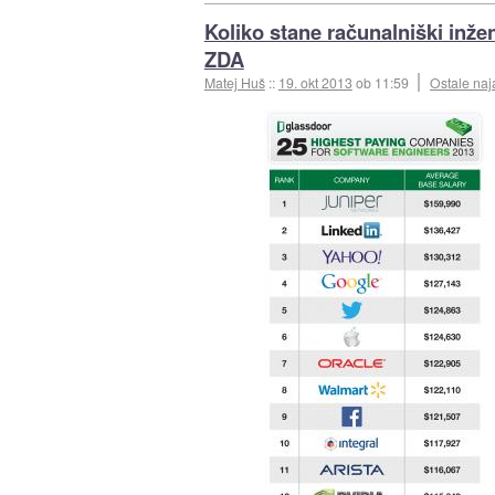
Koliko stane računalniški inžen
ZDA
Matej Huš
::
19. okt 2013
ob 11:59
Ostale naj