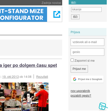
Išči:
Zadnje novice
Prijava
Zapomni si me
a iger po dolgem času spet
::
19. okt 2013
ob 14:08
Rezultati
nov uporabnik
pozabili geslo?