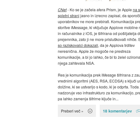
CNet
- Ko se je začela afera Prism, je Apple
na s
spletni strani
jasno in izrecno zapisal, da sporoči
uporabnikov ne more prebirati. Komunikacija pr
storitve iMessage, ki vključuje Applove mobilne
in računalnike z iOS, je šifrirana od pošiljatelja 
prejemnika, zato ji ne more prisluškovati nihče.
so raziskovalci dokazali
, da je Applova trditev
neresnična. Apple že mogoče ne prestreza
komunikacije, a bi jo lahko, če bi to želel oziroma
njega zahtevala NSA.
Res je komunikacija prek iMessge šifrirana z za
vrednimi algoritmi (AES, RSA, ECDSA) s ključi u
dolžine, ki se ustvarijo s kodo, ki je odprta. Toda
nadzoruje vso infrastrukturo za komunikacijo, p
pa lahko zamenja šifrirne ključe in...
18 komentarjev
Preberi več »