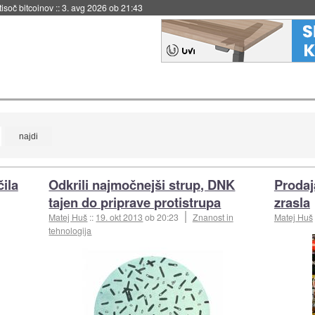
 tisoč bitcoinov
::
3. avg 2026 ob 21:43
ila
Odkrili najmočnejši strup, DNK
Prodaj
tajen do priprave protistrupa
zrasla
Matej Huš
::
19. okt 2013
ob 20:23
Znanost in
Matej Huš
tehnologija