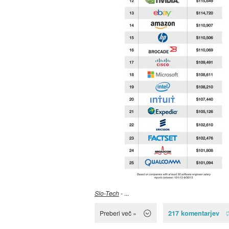
Slo-Tech
- ...
217 komentarjev
Preberi več »