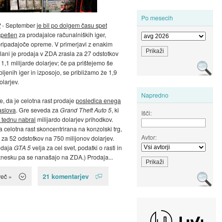
Po mesecih
t
- September
je bil po dolgem času spet
spešen
za prodajalce računalniških iger,
pripadajoče opreme. V primerjavi z enakim
ani je prodaja v ZDA zrasla za 27 odstotkov
 1,1 milijarde dolarjev; če pa prištejemo še
ljenih iger in izposojo, se približamo že 1,9
olarjev.
Napredno
e, da je celotna rast prodaje
posledica enega
slova
. Gre seveda za
Grand Theft Auto 5
, ki
Išči:
 tednu nabral
milijardo dolarjev prihodkov.
a celotna rast skoncentrirana na konzolski trg,
Avtor:
l za 52 odstotkov na 750 milijonov dolarjev.
odaja
GTA 5
velja za cel svet, podatki o rasti in
nesku pa se nanašajo na ZDA.) Prodaja...
21 komentarjev
več »