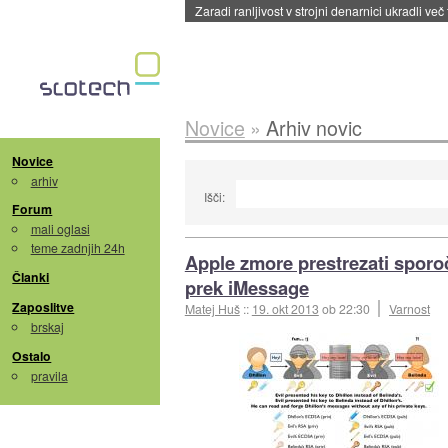
Zaradi ranljivost v strojni denarnici ukradli več
Novice
»
Arhiv novic
Novice
arhiv
Išči:
Forum
mali oglasi
teme zadnjih 24h
Apple zmore prestrezati sporoč
Članki
prek iMessage
Zaposlitve
Matej Huš
::
19. okt 2013
ob 22:30
Varnost
brskaj
Ostalo
pravila