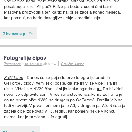
Vse kartice bodo imele standardne lastnosti svoje družine. Nič
posebnega torej. Ali pač? Prišle pa bodo v čudni črni barvi.
Masovna proizvodnja teh kartic naj bi se začela konec meseca,
kar pomeni, da bodo dosegljive nekje v sredini maja.
3 komentarji
Fotografije čipov
Pretorijanec
::
18. apr 2001
ob 18:14
Grafične kartice
- Danes so se pojavile prve fotografije uradnih
X-Bit Labs
GeForce3 čipov. Vem, rekli boste, da ste jih vi že videli. Pa jih
niste. Videli ste NV20 čipe, ki si jih lahko ogledate
tu.
Da bi videli
nove, se odpravite
sem.
V resnici bistvene razlike ni. Edino ta je,
da na prvem piše NV20 na drugem pa GeForce3. Razlikujejo se
tudi v reviziji. V prvem primeru je to A3, v drugem pa A5. Nvidia je
začela čipe izdelovati v 13. tednu, kar pomeni nekje v koncu
marca, kar je razvidno iz fotografij.