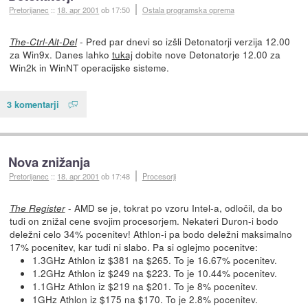
Pretorijanec
::
18. apr 2001
ob 17:50
Ostala programska oprema
- Pred par dnevi so izšli Detonatorji verzija 12.00
The-Ctrl-Alt-Del
za Win9x. Danes lahko
tukaj
dobite nove Detonatorje 12.00 za
Win2k in WinNT operacijske sisteme.
3 komentarji
Nova znižanja
Pretorijanec
::
18. apr 2001
ob 17:48
Procesorji
- AMD se je, tokrat po vzoru Intel-a, odločil, da bo
The Register
tudi on znižal cene svojim procesorjem. Nekateri Duron-i bodo
deležni celo 34% pocenitev! Athlon-i pa bodo deležni maksimalno
17% pocenitev, kar tudi ni slabo. Pa si oglejmo pocenitve:
1.3GHz Athlon iz $381 na $265. To je 16.67% pocenitev.
1.2GHz Athlon iz $249 na $223. To je 10.44% pocenitev.
1.1GHz Athlon iz $219 na $201. To je 8% pocenitev.
1GHz Athlon iz $175 na $170. To je 2.8% pocenitev.