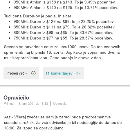
950MHz Athlon iz $158 na $143. To je 9.49% pocenitev.
900MHz Athlon iz $140 na $125. To je 10.71% pocenitev.
Tudi cena Duron-ov je padla. In sicer:
900MHz Duron iz $129 na $99. to je 23.25% pocenitev.
850MHz Duron iz $111 na $79. To je 28.82% pocenitev.
800MHz Duron iz $98 na $65. To je 33.67% pocenitev.
750MHz Duron iz $77 na $55. To je 28.57% pocenitev.
Seveda so navedene cene za kos/1000 kosov. Do teh cenovnih
sprememb naj bi prišlo 16. aprila. Joj, kako je vojna med dvema
multikorporacijama lepa. Cene padajo iz dneva v dan... ...
11 komentarjev
Preberi več »
Opravičilo
Primoz
::
18. apr 2001
ob 16:33
Obvestila
- Včeraj zvečer se nam je zaradi hude preobremenitve
Jaz
sesedel strežnik. Za vse odvisnike je bil nedosegljiv do danes do
16:00. Za izpad se opravičujemo.