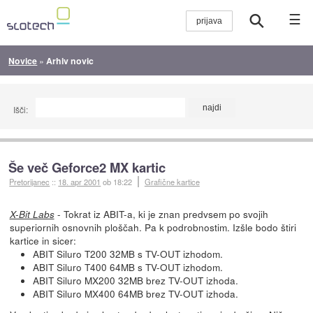
☰
Novice
»
Arhiv novic
Išči:
Še več Geforce2 MX kartic
Pretorijanec
::
18. apr 2001
ob 18:22
Grafične kartice
- Tokrat iz ABIT-a, ki je znan predvsem po svojih
X-Bit Labs
superiornih osnovnih ploščah. Pa k podrobnostim. Izšle bodo štiri
kartice in sicer:
ABIT Siluro T200 32MB s TV-OUT izhodom.
ABIT Siluro T400 64MB s TV-OUT izhodom.
ABIT Siluro MX200 32MB brez TV-OUT izhoda.
ABIT Siluro MX400 64MB brez TV-OUT izhoda.