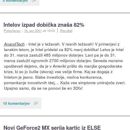
0 komentarjev
Intelov izpad dobička znaša 82%
Pretorijanec
::
18. apr 2001
ob 18:03
Rezultati
- Intel je v težavah. V resnih težavah! V primerjavi z
AnandTech
lanskim letom, je Intel pridelal za 82% manj dobička! Letos je Intel
do 31. marca zaslužil 485 milijonov dolarjev. Lani pa je do 31.
marca zaslužil ogromnih 2700 milijonov dolarjev. Seveda moramo
upoštevati dejstvo, da je v Ameriki prišlo do manjše gospodarske
krize, ki so jo čutile (skoraj) vse večje firme. Kaj se dogaja z
Intelom je jasno. Slabe investicije, močna konkurenca,
pomankanje inovativnih idej,... Kaže vse simptome umirajoče zveri.
Upajmo samo, da se ne ponovi še en 3Dfx!
15 komentarjev
Novi GeForce2 MX serija kartic iz ELSE