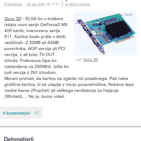
Pretorijanec
::
18. apr 2001
ob 17:51
Grafične kartice
- ELSA bo v kratkem
Guru 3D
izdala novo serijo GeForce2 MX
400 kartic, imenovano serija
511. Kartice bodo prišle v štirih
različicah. Z 32MB ali 64MB
pomnilnika, AGP verzija ali PCI
verzija, z ali brez TV-OUT
vir:
Guru 3D
izhoda. Frekvenca čipa bo
nastavljena na 200MHz. Izšla bo
tudi verzija z DVI izhodom.
Moram priznati, da kartica ne zgleda nič posebnega. Pač neka
grafična kartica, ki se utaplja v morju povprečništva. Nobene lepe
modre barve (Prophet) ali velikega ventilatorja za hlajenje
(Winfast),... No ja, bomo videli.
0 komentarjev
Detonatorji