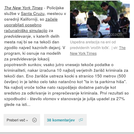
- Policijske
The New York Times
službe v
Santa Cruzu
, mestecu v
osrednji Kaliforniji, so
začele
uporabljati posebno
računalniško simulacijo
za
, v katerih delih
predvidevanje
mesta naj bi se na tekoči dan
Uspešna aretacija na eni od
zgodilo največ kaznivih dejanj. V
predvidenih 'vročih točk'.
vir:
The
program, ki osnuje na modelih
New York Times
za predvidevanje lokacij
popotresnih sunkov, vsako jutro vnesejo tekoče podatke o
kriminaliteti, nakar izračuna 10 najbolj verjetnih žarišč kriminala za
tekoči dan. Eno žarišče ustreza kocki s stranico 150 metrov (500
čevljev) in je lahko celo tako natančno kot "ta in ta parkirna hiša".
Na najbolj vroče točke nato razpošljejo dodatne patrulje kot
sredstvo za odkrivanje in preprečevanje kriminala. Prvi rezultati so
vzpodbudni - število vlomov v stanovanja je julija upadel za 27%
glede na isti...
38 komentarjev
Preberi več »