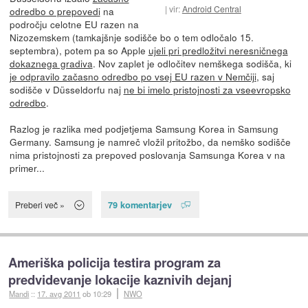
vir:
Android Central
odredbo o prepovedi
na
področju celotne EU razen na
Nizozemskem (tamkajšnje sodišče bo o tem odločalo 15.
septembra), potem pa so Apple
ujeli pri predložitvi neresničnega
dokaznega gradiva
. Nov zaplet je odločitev nemškega sodišča, ki
je odpravilo začasno odredbo po vsej EU razen v Nemčiji
, saj
sodišče v Düsseldorfu naj
ne bi imelo pristojnosti za vseevropsko
odredbo
.
Razlog je razlika med podjetjema Samsung Korea in Samsung
Germany. Samsung je namreč vložil pritožbo, da nemško sodišče
nima pristojnosti za prepoved poslovanja Samsunga Korea v na
primer...
79 komentarjev
Preberi več »
Ameriška policija testira program za
predvidevanje lokacije kaznivih dejanj
Mandi
::
17. avg 2011
ob 10:29
NWO