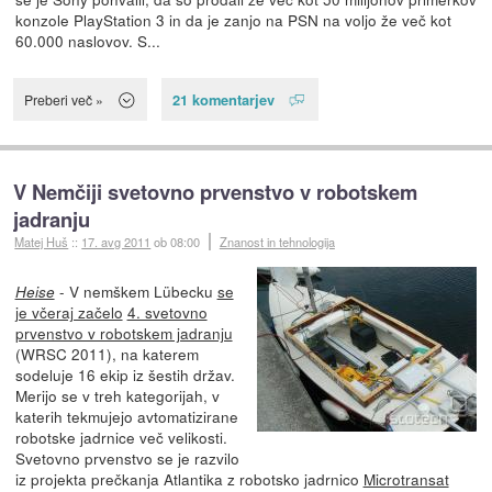
konzole PlayStation 3 in da je zanjo na PSN na voljo že več kot
60.000 naslovov. S...
21 komentarjev
Preberi več »
V Nemčiji svetovno prvenstvo v robotskem
jadranju
Matej Huš
::
17. avg 2011
ob 08:00
Znanost in tehnologija
- V nemškem Lübecku
se
Heise
je včeraj začelo
4. svetovno
prvenstvo v robotskem jadranju
(WRSC 2011), na katerem
sodeluje 16 ekip iz šestih držav.
Merijo se v treh kategorijah, v
katerih tekmujejo avtomatizirane
robotske jadrnice več velikosti.
Svetovno prvenstvo se je razvilo
iz projekta prečkanja Atlantika z robotsko jadrnico
Microtransat