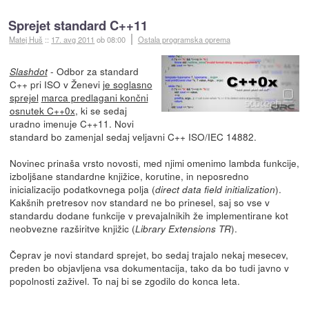
Sprejet standard C++11
Matej Huš
::
17. avg 2011
ob 08:00
Ostala programska oprema
- Odbor za standard
Slashdot
C++ pri ISO v Ženevi
je soglasno
sprejel
marca predlagani končni
osnutek C++0x
, ki se sedaj
uradno imenuje C++11. Novi
standard bo zamenjal sedaj veljavni C++ ISO/IEC 14882.
Novinec prinaša vrsto novosti, med njimi omenimo lambda funkcije,
izboljšane standardne knjižice, korutine, in neposredno
inicializacijo podatkovnega polja (
).
direct data field initialization
Kakšnih pretresov nov standard ne bo prinesel, saj so vse v
standardu dodane funkcije v prevajalnikih že implementirane kot
neobvezne razširitve knjižic (
).
Library Extensions TR
Čeprav je novi standard sprejet, bo sedaj trajalo nekaj mesecev,
preden bo objavljena vsa dokumentacija, tako da bo tudi javno v
popolnosti zaživel. To naj bi se zgodilo do konca leta.