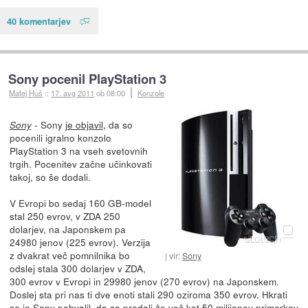
40 komentarjev
Sony pocenil PlayStation 3
Matej Huš
::
17. avg 2011
ob 08:00
Konzole
- Sony
je objavil
, da so
Sony
pocenili igralno konzolo
PlayStation 3 na vseh svetovnih
trgih. Pocenitev začne učinkovati
takoj, so še dodali.
V Evropi bo sedaj 160 GB-model
stal 250 evrov, v ZDA 250
dolarjev, na Japonskem pa
24980 jenov (225 evrov). Verzija
z dvakrat več pomnilnika bo
vir:
Sony
odslej stala 300 dolarjev v ZDA,
300 evrov v Evropi in 29980 jenov (270 evrov) na Japonskem.
Doslej sta pri nas ti dve enoti stali 290 oziroma 350 evrov. Hkrati
se je Sony pohvalil, da so prodali že več kot 50 milijonov primerkov