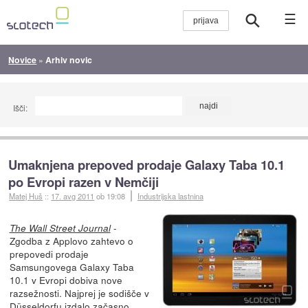
☰
Novice
»
Arhiv novic
Išči:
Umaknjena prepoved prodaje Galaxy Taba 10.1
po Evropi razen v Nemčiji
Matej Huš
::
17. avg 2011
ob 19:08
Industrijska lastnina
-
The Wall Street Journal
Zgodba z Applovo zahtevo o
prepovedi prodaje
Samsungovega Galaxy Taba
10.1 v Evropi dobiva nove
razsežnosti. Najprej je sodišče v
Düsseldorfu izdalo
začasno