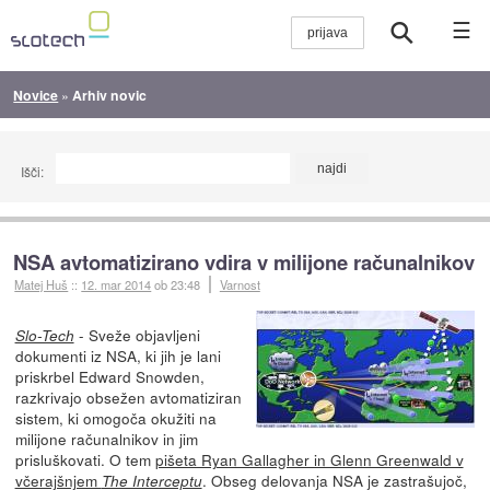
☰
Novice
»
Arhiv novic
Išči:
NSA avtomatizirano vdira v milijone računalnikov
Matej Huš
::
12. mar 2014
ob 23:48
Varnost
- Sveže objavljeni
Slo-Tech
dokumenti iz NSA, ki jih je lani
priskrbel Edward Snowden,
razkrivajo obsežen avtomatiziran
sistem, ki omogoča okužiti na
milijone računalnikov in jim
prisluškovati. O tem
pišeta Ryan Gallagher in Glenn Greenwald v
včerajšnjem
. Obseg delovanja NSA je zastrašujoč,
The Interceptu