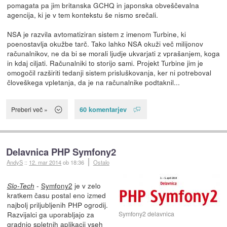
pomagata pa jim britanska GCHQ in japonska obveščevalna
agencija, ki je v tem kontekstu še nismo srečali.
NSA je razvila avtomatiziran sistem z imenom Turbine, ki
poenostavlja okužbe tarč. Tako lahko NSA okuži več milijonov
računalnikov, ne da bi se morali ljudje ukvarjati z vprašanjem, koga
in kdaj ciljati. Računalniki to storijo sami. Projekt Turbine jim je
omogočil razširiti tedanji sistem prisluškovanja, ker ni potreboval
človeškega vpletanja, da je na računalnike podtaknil...
60 komentarjev
Preberi več »
Delavnica PHP Symfony2
AndyS
::
12. mar 2014
ob 18:36
Ostalo
-
Symfony2
je v zelo
Slo-Tech
kratkem času postal eno izmed
najbolj priljubljenih PHP ogrodij.
Razvijalci ga uporabljajo za
Symfony2 delavnica
gradnjo spletnih aplikacij vseh