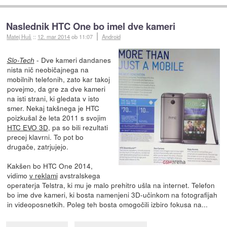
Naslednik HTC One bo imel dve kameri
Matej Huš
::
12. mar 2014
ob 11:07
Android
- Dve kameri dandanes
Slo-Tech
nista nič neobičajnega na
mobilnih telefonih, zato kar takoj
povejmo, da gre za dve kameri
na isti strani, ki gledata v isto
smer. Nekaj takšnega je HTC
poizkušal že leta 2011 s svojim
HTC EVO 3D
, pa so bili rezultati
precej klavrni. To pot bo
drugače, zatrjujejo.
Kakšen bo HTC One 2014,
vidimo
v reklami
avstralskega
operaterja Telstra, ki mu je malo prehitro ušla na internet. Telefon
bo ime dve kameri, ki bosta namenjeni 3D-učinkom na fotografijah
in videoposnetkih. Poleg teh bosta omogočili izbiro fokusa na...