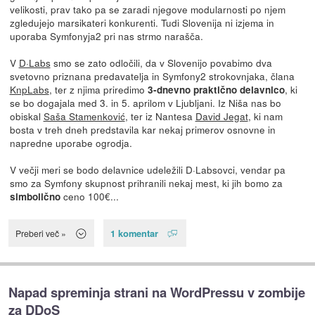
velikosti, prav tako pa se zaradi njegove modularnosti po njem
zgledujejo marsikateri konkurenti. Tudi Slovenija ni izjema in
uporaba Symfonyja2 pri nas strmo narašča.
V
D·Labs
smo se zato odločili, da v Slovenijo povabimo dva
svetovno priznana predavatelja in Symfony2 strokovnjaka, člana
KnpLabs
, ter z njima priredimo
, ki
3-dnevno praktično delavnico
se bo dogajala med 3. in 5. aprilom v Ljubljani. Iz Niša nas bo
obiskal
Saša Stamenković
, ter iz Nantesa
David Jegat
, ki nam
bosta v treh dneh predstavila kar nekaj primerov osnovne in
napredne uporabe ogrodja.
V večji meri se bodo delavnice udeležili D·Labsovci, vendar pa
smo za Symfony skupnost prihranili nekaj mest, ki jih bomo za
ceno 100€...
simbolično
1 komentar
Preberi več »
Napad spreminja strani na WordPressu v zombije
za DDoS