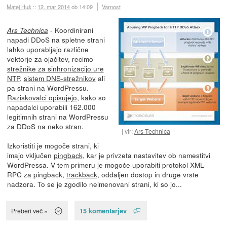
Matej Huš
::
12. mar 2014
ob 14:09
Varnost
- Koordinirani
Ars Technica
napadi DDoS na spletne strani
lahko uporabljajo različne
vektorje za ojačitev, recimo
strežnike za sinhronizacijo ure
NTP
,
sistem DNS-strežnikov
ali
pa strani na WordPressu.
Raziskovalci opisujejo
, kako so
napadalci uporabili 162.000
legitimnih strani na WordPressu
za DDoS na neko stran.
vir:
Ars Technica
Izkoristiti je mogoče strani, ki
imajo vključen
pingback
, kar je privzeta nastavitev ob namestitvi
WordPressa. V tem primeru je mogoče uporabiti protokol XML-
RPC za pingback,
trackback
, oddaljen dostop in druge vrste
nadzora. To se je zgodilo neimenovani strani, ki so jo...
15 komentarjev
Preberi več »