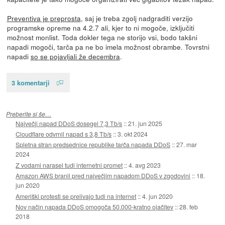
Preventiva je preprosta
, saj je treba zgolj nadgraditi verzijo
programske opreme na 4.2.7 ali, kjer to ni mogoče, izključiti
možnost monlist. Toda dokler tega ne storijo vsi, bodo takšni
napadi mogoči, tarča pa ne bo imela možnost obrambe. Tovrstni
napadi
so se pojavljali že decembra
.
3 komentarji
Preberite si še…
Največji napad DDoS dosegel 7,3 Tb/s
::
21. jun 2025
Cloudflare odvrnil napad s 3,8 Tb/s
::
3. okt 2024
Spletna stran predsednice republike tarča napada DDoS
::
27. mar
2024
Z vodami narasel tudi internetni promet
::
4. avg 2023
Amazon AWS branil pred največjim napadom DDoS v zgodovini
::
18.
jun 2020
Ameriški protesti se prelivajo tudi na internet
::
4. jun 2020
Nov način napada DDoS omogoča 50.000-kratno ojačitev
::
28. feb
2018