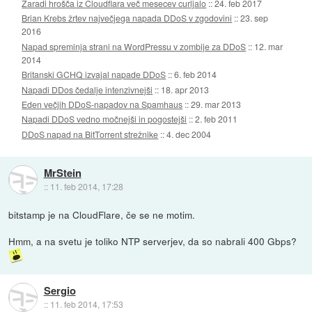
Zaradi hrošča iz Cloudflara več mesecev curljalo
::
24. feb 2017
Brian Krebs žrtev največjega napada DDoS v zgodovini
::
23. sep
2016
Napad spreminja strani na WordPressu v zombije za DDoS
::
12. mar
2014
Britanski GCHQ izvajal napade DDoS
::
6. feb 2014
Napadi DDos čedalje intenzivnejši
::
18. apr 2013
Eden večjih DDoS-napadov na Spamhaus
::
29. mar 2013
Napadi DDoS vedno močnejši in pogostejši
::
2. feb 2011
DDoS napad na BitTorrent strežnike
::
4. dec 2004
MrStein
::
11. feb 2014, 17:28
bitstamp je na CloudFlare, če se ne motim.
Hmm, a na svetu je toliko NTP serverjev, da so nabrali 400 Gbps?
Sergio
::
11. feb 2014, 17:53