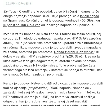
- CloudFlare
je povedal
, da so bili
včeraj
in danes tarče
Slo-Tech
enega največjih napadov DDoS, ki je presegal celo
lanski napad
na Spamhaus
. Konični promet je dosegal vrednosti 400 Gb/s, kar
je približno 100 Gb/s več
od lanskega napada na Spamhaus.
Izvor in vzrok napada še nista znana. Storilce bo težko odkriti, saj
so uporabili metodo povratnega napada prek NTP (
NTP reflection
). NTP (network time protocol) se uporablja za sinhronizacijo
attack
ur računalnikov, mogoče pa ga je tudi zlorabiti. Izvedba napada je
že znana, obramba pa preprosta.
Napad zlorabi ukaz
, ki
monlist
deluje v verzijah NTP strežnikov pred 4.2.7p26. Strežnik se na ta
ukaz odzove z dolgim odgovorom, v katerem navede nedavno
zgodovino povezav NTP-odjemalcev. To je problematično že z
varnostnega stališča omrežja, v katerem se nahaja ta strežnik, ker
se je mogoče tako razgledati po omrežju.
Ker pa je odgovor bistveno daljši od ukaza
, ga je mogoče uporabiti
tudi za ojačenje (
) DDoS-napada. Napadalec v
amplification
zahtevkih kot svoj IP-naslov navede naslov tarče (
kar ni težko
, ker
NTP-zahtevki uporabljajo UDP) na katero vsi strežniki pošljejo
odgovore, kar jo preobremeni. Že z nekaj deset megabiti
kapacitete je tako mogoče organizirati več gigabitov težak napad.