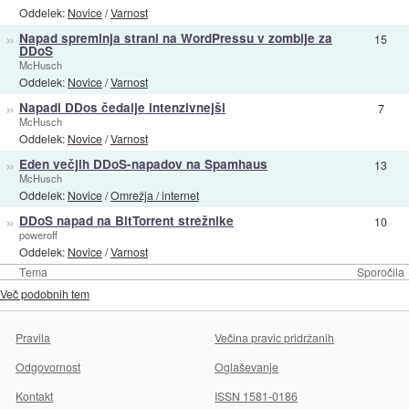
Oddelek:
Novice
/
Varnost
»
Napad spreminja strani na WordPressu v zombije za
15
DDoS
McHusch
Oddelek:
Novice
/
Varnost
»
Napadi DDos čedalje intenzivnejši
7
McHusch
Oddelek:
Novice
/
Varnost
»
Eden večjih DDoS-napadov na Spamhaus
13
McHusch
Oddelek:
Novice
/
Omrežja / internet
»
DDoS napad na BitTorrent strežnike
10
poweroff
Oddelek:
Novice
/
Varnost
Tema
Sporočila
Več podobnih tem
Pravila
Večina pravic pridržanih
Odgovornost
Oglaševanje
Kontakt
ISSN 1581-0186