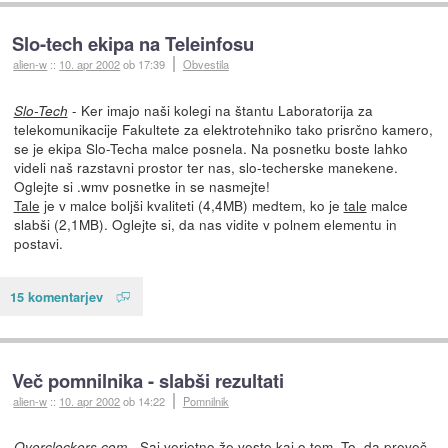
Slo-tech ekipa na Teleinfosu
alien-w
::
10. apr 2002
ob 17:39
Obvestila
- Ker imajo naši kolegi na štantu Laboratorija za
Slo-Tech
telekomunikacije Fakultete za elektrotehniko tako prisrčno kamero,
se je ekipa Slo-Techa malce posnela. Na posnetku boste lahko
videli naš razstavni prostor ter nas, slo-techerske manekene.
Oglejte si .wmv posnetke in se nasmejte!
Tale
je v malce boljši kvaliteti (4,4MB) medtem, ko je
tale
malce
slabši (2,1MB). Oglejte si, da nas vidite v polnem elementu in
postavi.
15 komentarjev
Več pomnilnika - slabši rezultati
alien-w
::
10. apr 2002
ob 14:22
Pomnilnik
- Saj verjetno že veste kaj o tem. To, da preveč
Overclockers.com