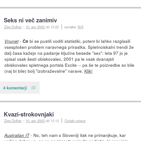
Seks ni več zanimiv
Ziga Dolhar
::
10. apr 2002
ob 12:22
oznake:
N/A
-
bi se pustili voditi statistiki, potem bi lahko razglasili
Vnunet
Če
vsesplošen problem naravnega prirastka. Spletnoiskalni trendi že
dalj časa kažejo na padanje ključne besede "sex": leta 97 jo je
vpisal vsak šesti obiskovalec, 2001 pa le vsak dvanajsti
obiskovalec spletnega portala Excite -- pa še te poizvedbe so bile
(naj bi bile) bolj "izobraževalne" narave.
Klik!
4 komentarji
Kvazi-strokovnjaki
Ziga Dolhar
::
10. apr 2002
ob 12:12
Ostale najave
- No, teh nam s Sloveniji itak ne primanjkuje, kar
Australian IT
večina dobro ve, so se pa (zopet) pojavila podjetja, ki ponujajo