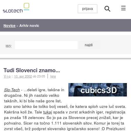
☰
Novice
»
Arhiv novic
Išči:
Tudi Slovenci znamo...
V-i-p
::
10. apr 2002
ob 23:05
Igre
- ...delati igre, takšne in
Slo-Tech
drugačne. Ni jih nastalo veliko
takšnih, ki bi bile naše gore list,
zato smo lahko še toliko bolj veseli, če katera sploh uzre luč sveta.
Kakršna koli že. Tale
tukaj
spada v zvrst arkadnih iger, registracija
pa znaša 18 zelencev. So jo pa za Slovence precej znižali, kar je
pohvalno. Sicer na točno 1.111 slovenskih sitov. Komur je torej ta
zvrst všeč, brž podpret slovensko igračarsko sceno! :D Preizkusni