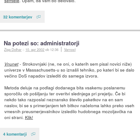
semlele
. Upam, da vam bo delovalo.
32 komentarjev
Na potezi so: administratorji
Ziga Dolhar
::
10. apr 2002
ob 12:36
Varnost
- Strokovnjaki (ne, ne oni, o katerih sem pisal novici niže)
Vnunet
univerze v Massachusetts-u so iznašli tehniko, po kateri bi se dalo
večino DoS napadov izslediti do samega izvora.
Metoda deluje na podlagi dodanega bita vsakemu poslanemu
sporočilu ob pošiljanju ter overitvi slednjega pri prejetju. Če bi
nekdo tako razposlal neznansko število paketkov na en sam
naslov, bi se s primerjanjem teh bitkov načeloma lahko preko vseh
vmesnih preusmerjevalnikov izsledilo hudobnega mozoljavčka na
oni strani.
Klik!
4 komentarji