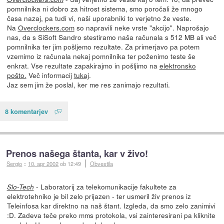
pomnilnika ni dobro za hitrost sistema, smo poročali že mnogo
časa nazaj, pa tudi vi, naši uporabniki to verjetno že veste.
Na
Overclockers.com
so napravili neke vrste "akcijo". Naprošajo
nas, da s SiSoft Sandro stestiramo naša računala s 512 MB ali več
pomnilnika ter jim pošljemo rezultate. Za primerjavo pa potem
vzemimo iz računala nekaj pomnilnika ter poženimo teste še
enkrat. Vse rezultate zapakirajmo in pošljimo na
elektronsko
pošto.
Več informacij
tukaj
.
Jaz sem jim že poslal, ker me res zanimajo rezultati.
8 komentarjev
Prenos našega štanta, kar v živo!
Sergio
::
10. apr 2002
ob 12:49
Obvestila
- Laboratorij za telekomunikacije fakultete za
Slo-Tech
elektrotehniko je bil zelo prijazen - ter usmeril živ prenos iz
Teleinfosa kar direktno na naš štant. Izgleda, da smo zelo zanimivi
:D. Zadeva teče preko mms protokola, vsi zainteresirani pa kliknite