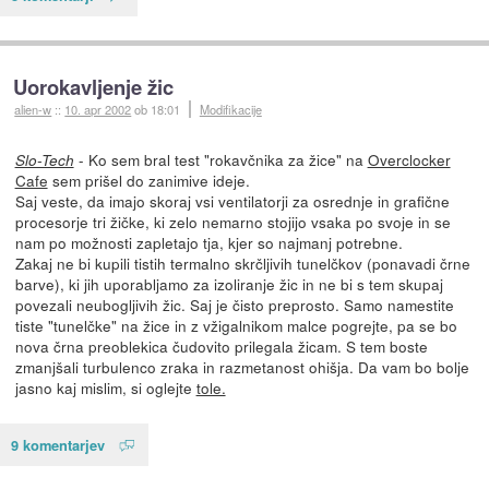
Uorokavljenje žic
alien-w
::
10. apr 2002
ob 18:01
Modifikacije
- Ko sem bral test "rokavčnika za žice" na
Overclocker
Slo-Tech
Cafe
sem prišel do zanimive ideje.
Saj veste, da imajo skoraj vsi ventilatorji za osrednje in grafične
procesorje tri žičke, ki zelo nemarno stojijo vsaka po svoje in se
nam po možnosti zapletajo tja, kjer so najmanj potrebne.
Zakaj ne bi kupili tistih termalno skrčljivih tunelčkov (ponavadi črne
barve), ki jih uporabljamo za izoliranje žic in ne bi s tem skupaj
povezali neubogljivih žic. Saj je čisto preprosto. Samo namestite
tiste "tunelčke" na žice in z vžigalnikom malce pogrejte, pa se bo
nova črna preoblekica čudovito prilegala žicam. S tem boste
zmanjšali turbulenco zraka in razmetanost ohišja. Da vam bo bolje
jasno kaj mislim, si oglejte
tole.
9 komentarjev