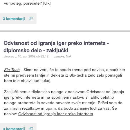
vunpoteg, porečete?
Klik!
3 komentarji
Odvisnost od igranja iger preko interneta -
diplomsko delo - zaključki
gkovac
::
10. apr 2002
ob 22:12
oznake:
N/A
- Sicer ne vem, če to spada ravno pod novico, ampak ker
Slo-Tech
ste mi predvsem fantje in dekleta iz Slo-techa zelo zelo pomagali
bom tole objavil tudi tukaj.
Zaključil sem z diplomsko nalogo z naslovom Odvisnost od igranja
iger preko interneta in na spodnjem naslovu si lahko celotno
nalogo preberete in seveda poveste svoje mnenje. Prišel sem do
zanimivih rezultatov in upam, da bodo zanimivi tudi za vas. Še
naslov:
Odvisnost od igranja iger preko interneta
3 komentarji