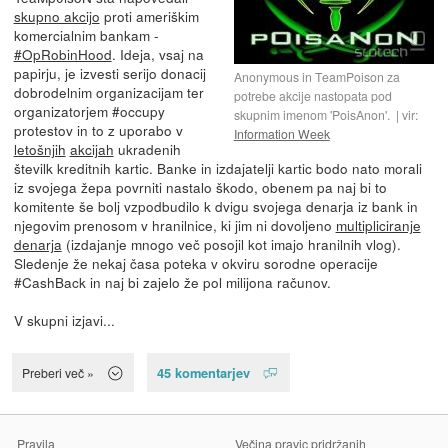
skupno akcijo
proti ameriškim
komercialnim bankam -
#OpRobinHood
. Ideja, vsaj na
papirju, je izvesti serijo donacij
Anonymous in TeamPoison za
dobrodelnim organizacijam ter
potrebe akcije nastopata pod
organizatorjem #occupy
skupnim imenom 'PoisAnon'.
vir:
protestov in to z uporabo v
Information Week
letošnjih
akcijah
ukradenih
številk kreditnih kartic. Banke in izdajatelji kartic bodo nato morali
iz svojega žepa povrniti nastalo škodo, obenem pa naj bi to
komitente še bolj vzpodbudilo k dvigu svojega denarja iz bank in
njegovim prenosom v hranilnice, ki jim ni dovoljeno
multipliciranje
denarja
(izdajanje mnogo več posojil kot imajo hranilnih vlog).
Sledenje že nekaj časa poteka v okviru sorodne operacije
#CashBack in naj bi zajelo že pol milijona računov.
V skupni izjavi...
45 komentarjev
Preberi več »
Pravila
Večina pravic pridržanih