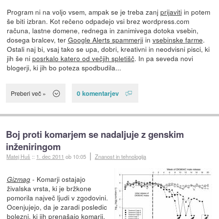
Program ni na voljo vsem, ampak se je treba zanj
prijaviti
in potem
še biti izbran. Kot rečeno odpadejo vsi brez wordpress.com
računa, lastne domene, rednega in zanimivega dotoka vsebin,
dosega bralcev, ter
Google Alerts spammerji
in
vsebinske farme
.
Ostali naj bi, vsaj tako se upa, dobri, kreativni in neodvisni pisci, ki
jih še ni
posrkalo katero od večjih spletišč
. In pa seveda novi
blogerji, ki jih bo poteza spodbudila...
0 komentarjev
Preberi več »
Boj proti komarjem se nadaljuje z genskim
inženiringom
Matej Huš
::
1. dec 2011
ob 10:05
Znanost in tehnologija
- Komarji ostajajo
Gizmag
živalska vrsta, ki je bržkone
pomorila največ ljudi v zgodovini.
Ocenjujejo, da je zaradi posledic
bolezni, ki jih prenašajo komarji,