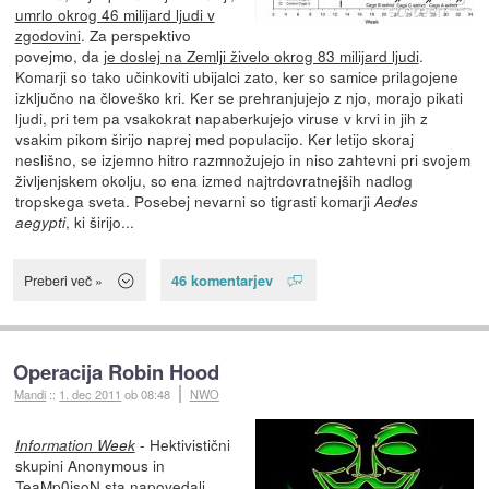
umrlo okrog 46 milijard ljudi v
zgodovini
. Za perspektivo
povejmo, da
je doslej na Zemlji živelo okrog 83 milijard ljudi
.
Komarji so tako učinkoviti ubijalci zato, ker so samice prilagojene
izključno na človeško kri. Ker se prehranjujejo z njo, morajo pikati
ljudi, pri tem pa vsakokrat napaberkujejo viruse v krvi in jih z
vsakim pikom širijo naprej med populacijo. Ker letijo skoraj
neslišno, se izjemno hitro razmnožujejo in niso zahtevni pri svojem
življenjskem okolju, so ena izmed najtrdovratnejših nadlog
tropskega sveta. Posebej nevarni so tigrasti komarji
Aedes
, ki širijo...
aegypti
46 komentarjev
Preberi več »
Operacija Robin Hood
Mandi
::
1. dec 2011
ob 08:48
NWO
- Hektivistični
Information Week
skupini Anonymous in
TeaMp0isoN sta napovedali