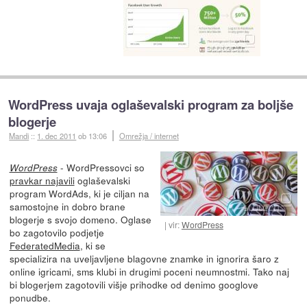
WordPress uvaja oglaševalski program za boljše
blogerje
Mandi
::
1. dec 2011
ob 13:06
Omrežja / internet
- WordPressovci so
WordPress
pravkar najavili
oglaševalski
program WordAds, ki je ciljan na
samostojne in dobro brane
blogerje s svojo domeno. Oglase
vir:
WordPress
bo zagotovilo podjetje
FederatedMedia
, ki se
specializira na uveljavljene blagovne znamke in ignorira šaro z
online igricami, sms klubi in drugimi poceni neumnostmi. Tako naj
bi blogerjem zagotovili višje prihodke od denimo googlove
ponudbe.