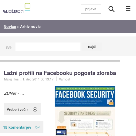
☰
Novice
»
Arhiv novic
Išči:
Lažni profili na Facebooku pogosta zloraba
Matej Huš
::
1. dec 2011
ob 13:17
Varnost
- ...
ZDNet
Preberi več »
15 komentarjev