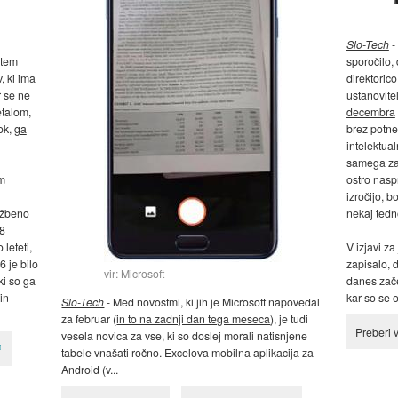
Slo-Tech
-
stem
sporočilo,
v
, ki ima
direktoric
r se ne
ustanovite
etalom,
decembra
rok,
ga
brez potne
intelektua
samega zač
om
ostro nas
izročijo, b
užbeno
nekaj tedn
18
 leteti,
V izjavi z
6 je bilo
zapisalo, 
vir: Microsoft
ki so ga
danes zače
in
kar so se o
Slo-Tech
- Med novostmi, ki jih je Microsoft napovedal
za februar (
in to na zadnji dan tega meseca
), je tudi
Preberi 
vesela novica za vse, ki so doslej morali natisnjene
tabele vnašati ročno. Excelova mobilna aplikacija za
Android (v...