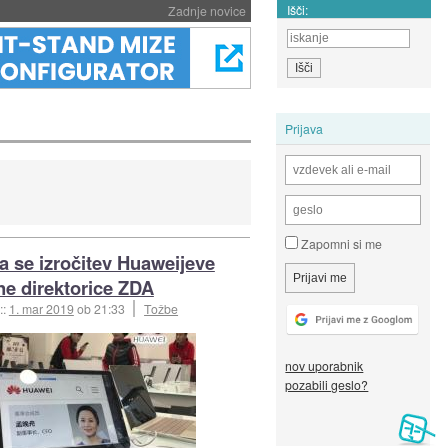
Išči:
Zadnje novice
Prijava
Zapomni si me
a se izročitev Huaweijeve
ne direktorice ZDA
::
1. mar 2019
ob 21:33
Tožbe
nov uporabnik
pozabili geslo?