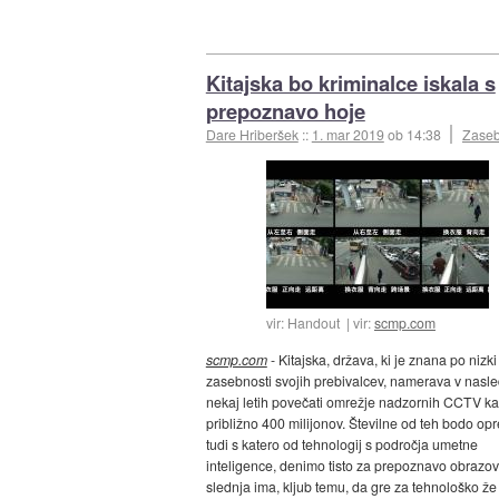
Kitajska bo kriminalce iskala s
prepoznavo hoje
Dare Hriberšek
::
1. mar 2019
ob 14:38
Zaseb
vir: Handout
vir:
scmp.com
scmp.com
- Kitajska, država, ki je znana po nizki
zasebnosti svojih prebivalcev, namerava v nasle
nekaj letih povečati omrežje nadzornih CCTV k
približno 400 milijonov. Številne od teh bodo op
tudi s katero od tehnologij s področja umetne
inteligence, denimo tisto za prepoznavo obrazov
slednja ima, kljub temu, da gre za tehnološko že