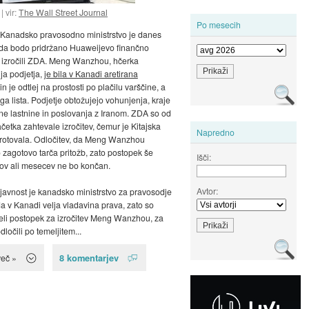
vir:
The Wall Street Journal
Po mesecih
 Kanadsko pravosodno ministrstvo je danes
 da bodo pridržano Huaweijevo finančno
o izročili ZDA. Meng Wanzhou, hčerka
lja podjetja,
je bila v Kanadi aretirana
in je odtlej na prostosti po plačilu varščine, a
ga lista. Podjetje obtožujejo vohunjenja, kraje
lne lastnine in poslovanja z Iranom. ZDA so od
etka zahtevale izročitev, čemur je Kitajska
Napredno
protovala. Odločitev, da Meng Wanzhou
o zagotovo tarča pritožb, zato postopek še
Išči:
ov ali mesecev ne bo končan.
Avtor:
a javnost je kanadsko ministrstvo za pravosodje
da v Kanadi velja vladavina prava, zato so
li postopek za izročitev Meng Wanzhou, za
dločili po temeljitem...
8 komentarjev
več »