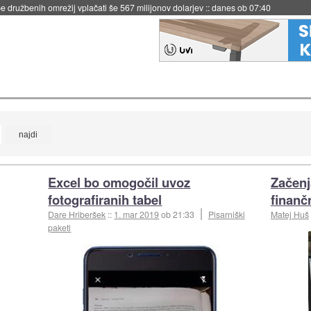
 družbenih omrežij vplačati še 567 milijonov dolarjev
::
danes ob 07:40
Excel bo omogočil uvoz
Začenj
fotografiranih tabel
finanč
Dare Hriberšek
::
1. mar 2019
ob 21:33
Pisarniški
Matej Huš
paketi