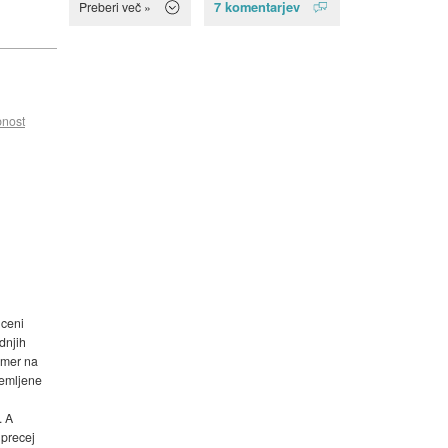
7 komentarjev
Preberi več »
nost
 ceni
dnjih
amer na
remljene
. A
 precej