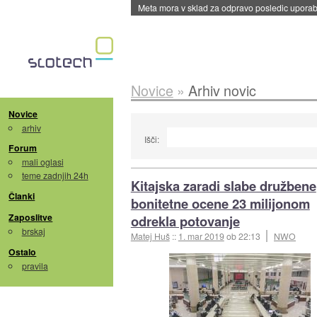
Meta mora v sklad za odpravo posledic uporabe
Novice
»
Arhiv novic
Novice
arhiv
Išči:
Forum
mali oglasi
teme zadnjih 24h
Kitajska zaradi slabe družbene
Članki
bonitetne ocene 23 milijonom
Zaposlitve
odrekla potovanje
brskaj
Matej Huš
::
1. mar 2019
ob 22:13
NWO
Ostalo
pravila