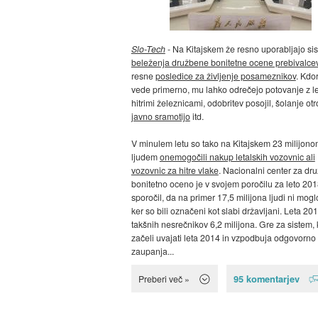
Slo-Tech
- Na Kitajskem že resno uporabljajo si
beleženja družbene bonitetne ocene prebivalce
resne
posledice za življenje posameznikov
. Kdo
vede primerno, mu lahko odrečejo potovanje z l
hitrimi železnicami, odobritev posojil, šolanje ot
javno sramotijo
itd.
V minulem letu so tako na Kitajskem 23 milijon
ljudem
onemogočili nakup letalskih vozovnic ali
vozovnic za hitre vlake
. Nacionalni center za dr
bonitetno oceno je v svojem poročilu za leto 20
sporočil, da na primer 17,5 milijona ljudi ni moglo
ker so bili označeni kot slabi državljani. Leta 201
takšnih nesrečnikov 6,2 milijona. Gre za sistem, 
začeli uvajati leta 2014 in vzpodbuja odgovorno 
zaupanja...
95 komentarjev
Preberi več »