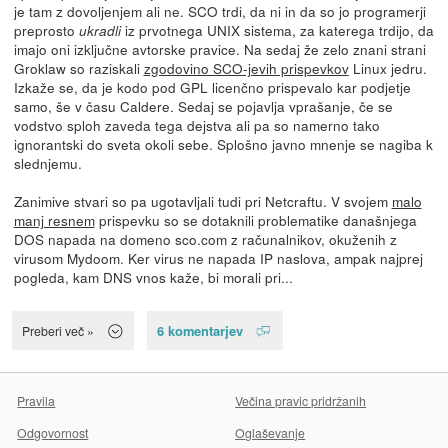
je tam z dovoljenjem ali ne. SCO trdi, da ni in da so jo programerji
preprosto
iz prvotnega UNIX sistema, za katerega trdijo, da
ukradli
imajo oni izključne avtorske pravice. Na sedaj že zelo znani strani
Groklaw so raziskali
zgodovino SCO-jevih prispevkov
Linux jedru.
Izkaže se, da je kodo pod GPL licenčno prispevalo kar podjetje
samo, še v času Caldere. Sedaj se pojavlja vprašanje, če se
vodstvo sploh zaveda tega dejstva ali pa so namerno tako
ignorantski do sveta okoli sebe. Splošno javno mnenje se nagiba k
slednjemu.
Zanimive stvari so pa ugotavljali tudi pri Netcraftu. V svojem
malo
manj resnem
prispevku so se dotaknili problematike današnjega
DOS napada na domeno sco.com z računalnikov, okuženih z
virusom Mydoom. Ker virus ne napada IP naslova, ampak najprej
pogleda, kam DNS vnos kaže, bi morali pri...
6 komentarjev
Preberi več »
Pravila
Večina pravic pridržanih
Odgovornost
Oglaševanje