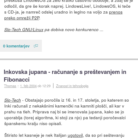
preskusa LindowsOS za zelo kratko časovno obdobje, a zdaj se je
odločil, da gre še korak naprej. LindowsLive!, LindowsOS, ki teče
s CD-ja, je namreč odslej uradno in leglno na voljo za
prenos
preko omrežij P2P
.
Slo-Tech GNU/Linux
pa dobiva novo konkurenco ...
0 komentarjev
Inkovska jupana - računanje s preštevanjem in
Fibonacci
Thomas
::
1. feb 2004
ob 12:29
Znanost in tehnologija
- Obstajajo poročila iz 16. in 17. stoletja, po katerem so
Slo-Tech
Inki računali z nekakšnimi kamenčki na kamniti plošči, ali kar v
prahu na tleh. Priprava naj bi se imenovala jupana, kako se jo
uporablja (torej algoritma, ki stoji za njo) pa tedanji poročevalci
španskemu kralju niso opisali.
Štiristo let kasneje je nek Italijan
ugotovil
, da so pri seštevanju