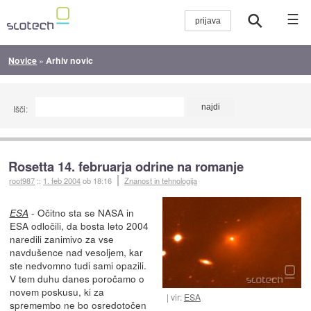
☰
Novice
»
Arhiv novic
Išči:
Rosetta 14. februarja odrine na romanje
root987
::
1. feb 2004
ob 18:16
Znanost in tehnologija
- Očitno sta se NASA in
ESA
ESA odločili, da bosta leto 2004
naredili zanimivo za vse
navdušence nad vesoljem, kar
ste nedvomno tudi sami opazili.
V tem duhu danes poročamo o
novem poskusu, ki za
vir:
ESA
spremembo ne bo osredotočen