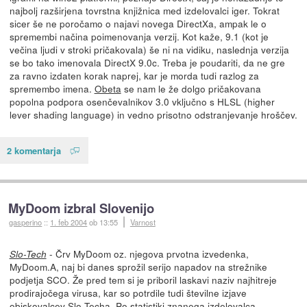
najbolj razširjena tovrstna knjižnica med izdelovalci iger. Tokrat
sicer še ne poročamo o najavi novega DirectXa, ampak le o
spremembi načina poimenovanja verzij. Kot kaže, 9.1 (kot je
večina ljudi v stroki pričakovala) še ni na vidiku, naslednja verzija
se bo tako imenovala DirectX 9.0c. Treba je poudariti, da ne gre
za ravno izdaten korak naprej, kar je morda tudi razlog za
spremembo imena.
Obeta
se nam le že dolgo pričakovana
popolna podpora osenčevalnikov 3.0 vključno s HLSL (higher
lever shading language) in vedno prisotno odstranjevanje hroščev.
2 komentarja
MyDoom izbral Slovenijo
gasperino
::
1. feb 2004
ob 13:55
Varnost
- Črv MyDoom oz. njegova prvotna izvedenka,
Slo-Tech
MyDoom.A, naj bi danes sprožil serijo napadov na strežnike
podjetja SCO. Že pred tem si je priboril laskavi naziv najhitreje
prodirajočega virusa, kar so potrdile tudi številne izjave
obiskovalcev Slo-Techa. Po statistiki znanega izdelovalca