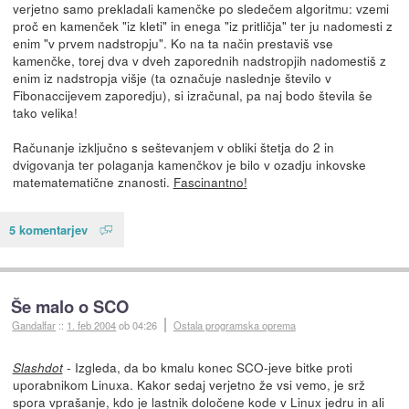
verjetno samo prekladali kamenčke po sledečem algoritmu: vzemi
proč en kamenček "iz kleti" in enega "iz pritličja" ter ju nadomesti z
enim "v prvem nadstropju". Ko na ta način prestaviš vse
kamenčke, torej dva v dveh zaporednih nadstropjih nadomestiš z
enim iz nadstropja višje (ta označuje naslednje število v
Fibonaccijevem zaporedju), si izračunal, pa naj bodo števila še
tako velika!
Računanje izključno s seštevanjem v obliki štetja do 2 in
dvigovanja ter polaganja kamenčkov je bilo v ozadju inkovske
matematematične znanosti.
Fascinantno!
5 komentarjev
Še malo o SCO
Gandalfar
::
1. feb 2004
ob 04:26
Ostala programska oprema
- Izgleda, da bo kmalu konec SCO-jeve bitke proti
Slashdot
uporabnikom Linuxa. Kakor sedaj verjetno že vsi vemo, je srž
spora vprašanje, kdo je lastnik določene kode v Linux jedru in ali