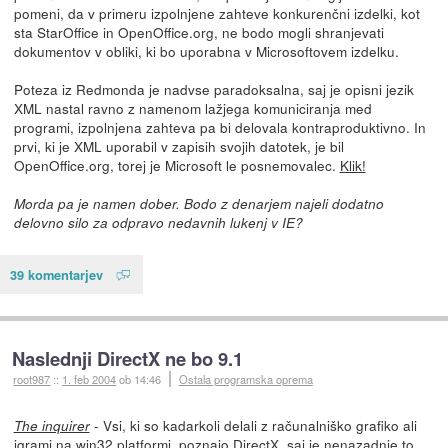
pomeni, da v primeru izpolnjene zahteve konkurenčni izdelki, kot
sta StarOffice in OpenOffice.org, ne bodo mogli shranjevati
dokumentov v obliki, ki bo uporabna v Microsoftovem izdelku.
Poteza iz Redmonda je nadvse paradoksalna, saj je opisni jezik
XML nastal ravno z namenom lažjega komuniciranja med
programi, izpolnjena zahteva pa bi delovala kontraproduktivno. In
prvi, ki je XML uporabil v zapisih svojih datotek, je bil
OpenOffice.org, torej je Microsoft le posnemovalec.
Klik!
Morda pa je namen dober. Bodo z denarjem najeli dodatno
delovno silo za odpravo nedavnih lukenj v IE?
39 komentarjev
Naslednji DirectX ne bo 9.1
root987
::
1. feb 2004
ob 14:46
Ostala programska oprema
- Vsi, ki so kadarkoli delali z računalniško grafiko ali
The inquirer
igrami na win32 platformi, poznajo DirectX, saj je nenazadnje to