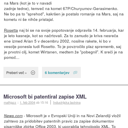
na Mars (kot je to v navadi
zadnje tedne), temveč na komet 67P/Churyumov-Gerasimenko.
Ne bo pa to "sprehod", kakršen je postalo romanje na Mars, saj na
kometu ni še nihče pristajal.
Rosetta
naj bi se na svoje popotovanje odpravila 14. februarja, kar
je leto kasneje, kot so načrtovali. Za to zamudo je kriva nesreča
ene izmed Arian 5 v decembru 2002, nosilne rakete, ki bo v
vesolje ponesla tudi Rosetto. To je povzročilo plaz sprememb, saj
je prvotni cilj, komet Wirtanen, medtem že "pobegnil". K sreči je na
pomoč...
6 komentarjev
Preberi več »
Microsoft bi patentiral zapise XML
mathjazz
::
1. feb 2004
ob 15:16
Industrijska lastnina
- Microsoft je v Evropski Uniji in na Novi Zelandiji vložil
News.com
zahtevo za pridobitev patentnih pravic za zapise dokumentov
pisarniške zbirke Office 2003, ki uporablja tehnologijo XML. To