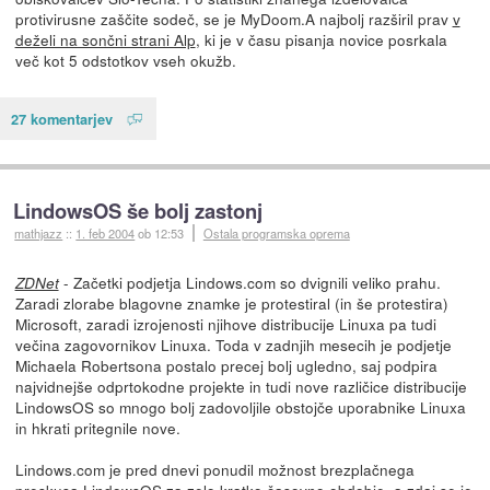
protivirusne zaščite sodeč, se je MyDoom.A najbolj razširil prav
v
deželi na sončni strani Alp
, ki je v času pisanja novice posrkala
več kot 5 odstotkov vseh okužb.
27 komentarjev
LindowsOS še bolj zastonj
mathjazz
::
1. feb 2004
ob 12:53
Ostala programska oprema
- Začetki podjetja Lindows.com so dvignili veliko prahu.
ZDNet
Zaradi zlorabe blagovne znamke je protestiral (in še protestira)
Microsoft, zaradi izrojenosti njihove distribucije Linuxa pa tudi
večina zagovornikov Linuxa. Toda v zadnjih mesecih je podjetje
Michaela Robertsona postalo precej bolj ugledno, saj podpira
najvidnejše odprtokodne projekte in tudi nove različice distribucije
LindowsOS so mnogo bolj zadovoljile obstojče uporabnike Linuxa
in hkrati pritegnile nove.
Lindows.com je pred dnevi ponudil možnost brezplačnega