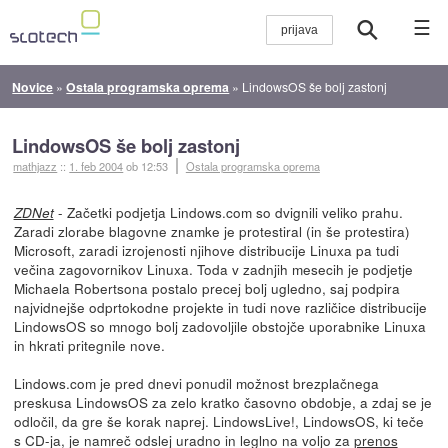
☰
Novice
»
Ostala programska oprema
»
LindowsOS še bolj zastonj
LindowsOS še bolj zastonj
mathjazz
::
1. feb 2004
ob 12:53
Ostala programska oprema
- Začetki podjetja Lindows.com so dvignili veliko prahu.
ZDNet
Zaradi zlorabe blagovne znamke je protestiral (in še protestira)
Microsoft, zaradi izrojenosti njihove distribucije Linuxa pa tudi
večina zagovornikov Linuxa. Toda v zadnjih mesecih je podjetje
Michaela Robertsona postalo precej bolj ugledno, saj podpira
najvidnejše odprtokodne projekte in tudi nove različice distribucije
LindowsOS so mnogo bolj zadovoljile obstojče uporabnike Linuxa
in hkrati pritegnile nove.
Lindows.com je pred dnevi ponudil možnost brezplačnega
preskusa LindowsOS za zelo kratko časovno obdobje, a zdaj se je
odločil, da gre še korak naprej. LindowsLive!, LindowsOS, ki teče
s CD-ja, je namreč odslej uradno in leglno na voljo za
prenos