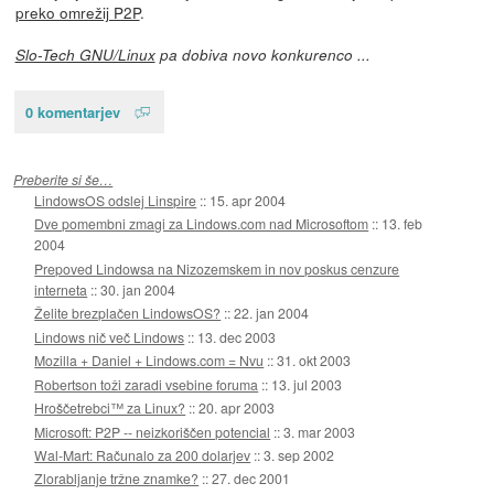
preko omrežij P2P
.
Slo-Tech GNU/Linux
pa dobiva novo konkurenco ...
0 komentarjev
Preberite si še…
LindowsOS odslej Linspire
::
15. apr 2004
Dve pomembni zmagi za Lindows.com nad Microsoftom
::
13. feb
2004
Prepoved Lindowsa na Nizozemskem in nov poskus cenzure
interneta
::
30. jan 2004
Želite brezplačen LindowsOS?
::
22. jan 2004
Lindows nič več Lindows
::
13. dec 2003
Mozilla + Daniel + Lindows.com = Nvu
::
31. okt 2003
Robertson toži zaradi vsebine foruma
::
13. jul 2003
Hroščetrebci™ za Linux?
::
20. apr 2003
Microsoft: P2P -- neizkoriščen potencial
::
3. mar 2003
Wal-Mart: Računalo za 200 dolarjev
::
3. sep 2002
Zlorabljanje tržne znamke?
::
27. dec 2001