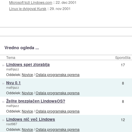
Microsoft toži Lindows.com
::
22. dec 2001
Linux je dvigoval Kursk
::
29. nov 2001
Vredno ogleda ...
Tema
Sporočila
»
Lindows spet zlorablja
17
mathjazz
Oddelek:
Novice
/
Ostala programska oprema
»
Nvu 0.1
8
mathjazz
Oddelek:
Novice
/
Ostala programska oprema
»
Želite brezplačen LindowsOS?
8
mathjazz
Oddelek:
Novice
/
Ostala programska oprema
»
Lindows nič več Lindows
12
root987
Oddelek:
Novice
/
Ostala programska oprema