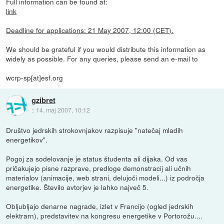
Full information can be found at:
link
Deadline for applications: 21 May 2007, 12:00 (CET).
We should be grateful if you would distribute this information as
widely as possible. For any queries, please send an e-mail to
wcrp-sp[at]esf.org
gzibret
::
14. maj 2007, 10:12
Društvo jedrskih strokovnjakov razpisuje "natečaj mladih
energetikov".
Pogoj za sodelovanje je status študenta ali dijaka. Od vas
pričakujejo pisne razprave, predloge demonstracij ali učnih
materialov (animacije, web strani, delujoči modeli...) iz področja
energetike. Število avtorjev je lahko največ 5.
Obljubljajo denarne nagrade, izlet v Francijo (ogled jedrskih
elektrarn), predstavitev na kongresu energetike v Portorožu....