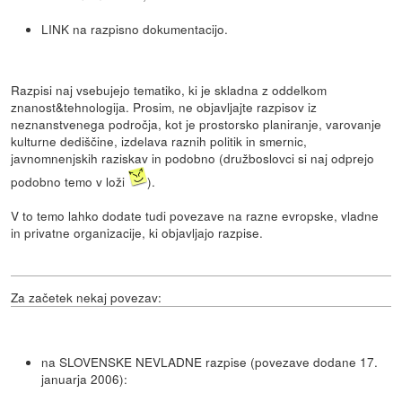
LINK na razpisno dokumentacijo.
Razpisi naj vsebujejo tematiko, ki je skladna z oddelkom
znanost&tehnologija. Prosim, ne objavljajte razpisov iz
neznanstvenega področja, kot je prostorsko planiranje, varovanje
kulturne dediščine, izdelava raznih politik in smernic,
javnomnenjskih raziskav in podobno (družboslovci si naj odprejo
podobno temo v loži
).
V to temo lahko dodate tudi povezave na razne evropske, vladne
in privatne organizacije, ki objavljajo razpise.
Za začetek nekaj povezav:
na SLOVENSKE NEVLADNE razpise (povezave dodane 17.
januarja 2006):