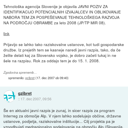
Tehnološka agencija Slovenije je objavila JAVNI POZIV ZA
IDENTIFIKACIJO POTENCIALNIH IZVAJALCEV IN OBLIKOVANJE
NABORA TEM ZA POSPEŠEVANJE TEHNOLOŠKEGA RAZVOJA
NA PODROČJU OBRAMBE za leto 2008 (JP/TP MIR 08).
link
Prijavijo se lahko tako raziskovalne ustanove, kot tudi gospodarske
družbe. Iz prejetih tem se kasneje naredi javni razpis, tako, da če
želite delati kaj za Slovensko vojsko, je dobro začeti tukaj in ne
šele na razpisu. Rok za oddajo tem je do 15. 1. 2008.
Zgodovina sprememb…
spremenilo:
gzibret
(
17. dec 2007 ob 09:40
)
gzibret
::
17. dec 2007, 09:56
Še en aktualni javni razpis je zunaj, in sicer razpis za program
Interreg za območje Alp. V njem lahko sodelujejo občine, državne
ustanove, podjetja, raziskovalne inštitucije... Cilj projekta pa je
vzpodbujati medregionalno sodelovanje na območju Alp (Slovenija,