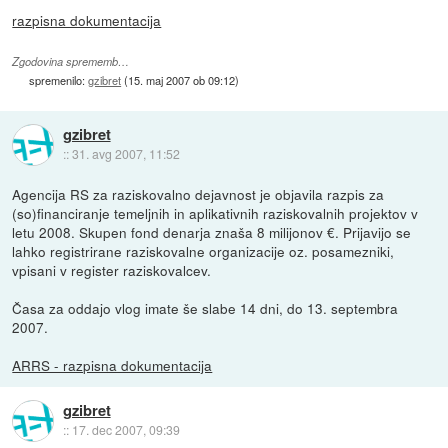
razpisna dokumentacija
Zgodovina sprememb…
spremenilo:
gzibret
(
15. maj 2007 ob 09:12
)
gzibret
::
31. avg 2007, 11:52
Agencija RS za raziskovalno dejavnost je objavila razpis za
(so)financiranje temeljnih in aplikativnih raziskovalnih projektov v
letu 2008. Skupen fond denarja znaša 8 milijonov €. Prijavijo se
lahko registrirane raziskovalne organizacije oz. posamezniki,
vpisani v register raziskovalcev.
Časa za oddajo vlog imate še slabe 14 dni, do 13. septembra
2007.
ARRS - razpisna dokumentacija
gzibret
::
17. dec 2007, 09:39