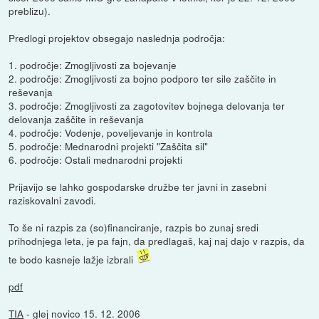
preblizu).
Predlogi projektov obsegajo naslednja področja:
1. področje: Zmogljivosti za bojevanje
2. področje: Zmogljivosti za bojno podporo ter sile zaščite in
reševanja
3. področje: Zmogljivosti za zagotovitev bojnega delovanja ter
delovanja zaščite in reševanja
4. področje: Vodenje, poveljevanje in kontrola
5. področje: Mednarodni projekti "Zaščita sil"
6. področje: Ostali mednarodni projekti
Prijavijo se lahko gospodarske družbe ter javni in zasebni
raziskovalni zavodi.
To še ni razpis za (so)financiranje, razpis bo zunaj sredi
prihodnjega leta, je pa fajn, da predlagaš, kaj naj dajo v razpis, da
te bodo kasneje lažje izbrali
pdf
TIA
- glej novico 15. 12. 2006