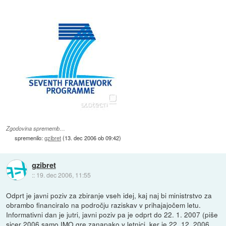
Zgodovina sprememb…
spremenilo:
gzibret
(
13. dec 2006 ob 09:42
)
gzibret
::
19. dec 2006, 11:55
Odprt je javni poziv za zbiranje vseh idej, kaj naj bi ministrstvo za
obrambo financiralo na področju raziskav v prihajajočem letu.
Informativni dan je jutri, javni poziv pa je odprt do 22. 1. 2007 (piše
sicer 2006 samo IMO gre zanapako v letnici, ker je 22. 12. 2006