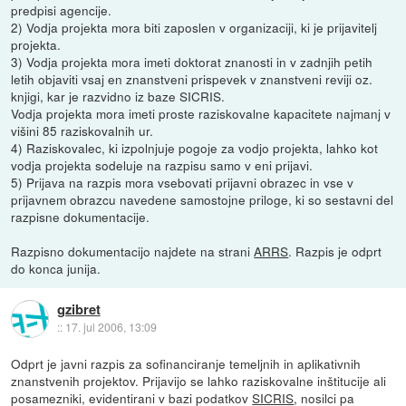
predpisi agencije.
2) Vodja projekta mora biti zaposlen v organizaciji, ki je prijavitelj
projekta.
3) Vodja projekta mora imeti doktorat znanosti in v zadnjih petih
letih objaviti vsaj en znanstveni prispevek v znanstveni reviji oz.
knjigi, kar je razvidno iz baze SICRIS.
Vodja projekta mora imeti proste raziskovalne kapacitete najmanj v
višini 85 raziskovalnih ur.
4) Raziskovalec, ki izpolnjuje pogoje za vodjo projekta, lahko kot
vodja projekta sodeluje na razpisu samo v eni prijavi.
5) Prijava na razpis mora vsebovati prijavni obrazec in vse v
prijavnem obrazcu navedene samostojne priloge, ki so sestavni del
razpisne dokumentacije.
Razpisno dokumentacijo najdete na strani
ARRS
. Razpis je odprt
do konca junija.
gzibret
::
17. jul 2006, 13:09
Odprt je javni razpis za sofinanciranje temeljnih in aplikativnih
znanstvenih projektov. Prijavijo se lahko raziskovalne inštitucije ali
posamezniki, evidentirani v bazi podatkov
SICRIS
, nosilci pa