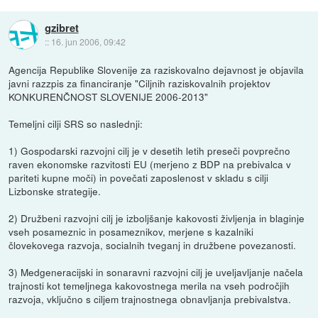
gzibret
::
16. jun 2006, 09:42
Agencija Republike Slovenije za raziskovalno dejavnost je objavila
javni razzpis za financiranje "Ciljnih raziskovalnih projektov
KONKURENČNOST SLOVENIJE 2006-2013"
Temeljni cilji SRS so naslednji:
1) Gospodarski razvojni cilj je v desetih letih preseči povprečno
raven ekonomske razvitosti EU (merjeno z BDP na prebivalca v
pariteti kupne moči) in povečati zaposlenost v skladu s cilji
Lizbonske strategije.
2) Družbeni razvojni cilj je izboljšanje kakovosti življenja in blaginje
vseh posameznic in posameznikov, merjene s kazalniki
človekovega razvoja, socialnih tveganj in družbene povezanosti.
3) Medgeneracijski in sonaravni razvojni cilj je uveljavljanje načela
trajnosti kot temeljnega kakovostnega merila na vseh področjih
razvoja, vključno s ciljem trajnostnega obnavljanja prebivalstva.