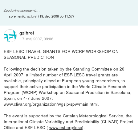
Zgodovina sprememb…
spremenilo:
gzibret
(
19. dec 2006 ob 11:57
)
gzibret
::
7. maj 2007, 09:06
ESF-LESC TRAVEL GRANTS FOR WCRP WORKSHOP ON
SEASONAL PREDICTION
Following the decision taken by the Standing Committee on 20
April 2007, a limited number of ESF-LESC travel grants are
available, principally aimed at European young researchers, to
support their active participation in the World Climate Research
Program (WCRP) Workshop on Seasonal Prediction in Barcelona,
Spain, on 4-7 June 2007:
www.clivar.org/organization/wgsip/spw/main.html
.
The event is supported by the Catalan Meteorological Service, the
International Climate Variabiligy and Predictability (CLIVAR) Project
Office and ESF-LESC (
www.esf.org/lesc
).