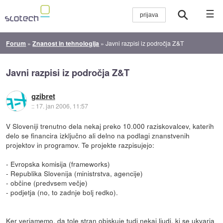
☰
Forum
»
Znanost in tehnologija
»
Javni razpisi iz področja Z&T
Javni razpisi iz področja Z&T
gzibret
::
17. jan 2006, 11:57
V Sloveniji trenutno dela nekaj preko 10.000 raziskovalcev, katerih
delo se financira izključno ali delno na podlagi znanstvenih
projektov in programov. Te projekte razpisujejo:
- Evropska komisija (frameworks)
- Republika Slovenija (ministrstva, agencije)
- občine (predvsem večje)
- podjetja (no, to zadnje bolj redko).
Ker verjamemo, da tole stran obiskuje tudi nekaj ljudi, ki se ukvarja