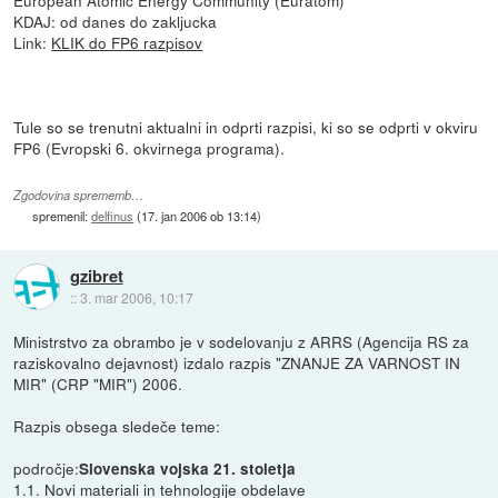
European Atomic Energy Community (Euratom)
KDAJ: od danes do zakljucka
Link:
KLIK do FP6 razpisov
Tule so se trenutni aktualni in odprti razpisi, ki so se odprti v okviru
FP6 (Evropski 6. okvirnega programa).
Zgodovina sprememb…
spremenil:
delfinus
(
17. jan 2006 ob 13:14
)
gzibret
::
3. mar 2006, 10:17
Ministrstvo za obrambo je v sodelovanju z ARRS (Agencija RS za
raziskovalno dejavnost) izdalo razpis "ZNANJE ZA VARNOST IN
MIR" (CRP "MIR") 2006.
Razpis obsega sledeče teme:
področje:
Slovenska vojska 21. stoletja
1.1. Novi materiali in tehnologije obdelave