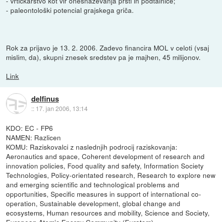
- vrtičkarstvo kot vir onesnaževanja prsti in podtalnice;
- paleontološki potencial grajskega griča.
Rok za prijavo je 13. 2. 2006. Zadevo financira MOL v celoti (vsaj
mislim, da), skupni znesek sredstev pa je majhen, 45 milijonov.
Link
delfinus
::
17. jan 2006, 13:14
KDO: EC - FP6
NAMEN: Razlicen
KOMU: Raziskovalci z naslednjih podrocij raziskovanja:
Aeronautics and space, Coherent development of research and
innovation policies, Food quality and safety, Information Society
Technologies, Policy-orientated research, Research to explore new
and emerging scientific and technological problems and
opportunities, Specific measures in support of international co-
operation, Sustainable development, global change and
ecosystems, Human resources and mobility, Science and Society,