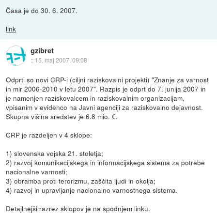
Časa je do 30. 6. 2007.
link
gzibret
::
15. maj 2007, 09:08
Odprti so novi CRP-i (ciljni raziskovalni projekti) "Znanje za varnost
in mir 2006-2010 v letu 2007". Razpis je odprt do 7. junija 2007 in
je namenjen raziskovalcem in raziskovalnim organizacijam,
vpisanim v evidenco na Javni agenciji za raziskovalno dejavnost.
Skupna višina sredstev je 6.8 mio. €.
CRP je razdeljen v 4 sklope:
1) slovenska vojska 21. stoletja;
2) razvoj komunikacijskega in informacijskega sistema za potrebe
nacionalne varnosti;
3) obramba proti terorizmu, zaščita ljudi in okolja;
4) razvoj in upravljanje nacionalno varnostnega sistema.
Detajlnejši razrez sklopov je na spodnjem linku.