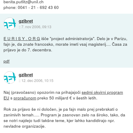
benita.putlitz@unil.ch
phone: 0041 - 21 - 692 43 60
gzibret
::
7. nov 2006, 09:13
E U R I S Y . O R G
išče "project administratorja". Delo je v Parizu,
fajn je, da znate francosko, morate imeti vsaj magisterij.... Časa za
prijavo je do 7. decembra.
pdf
gzibret
::
12. dec 2006, 10:15
Naj (pravočasno) opozorim na prihajajoči
sedmi okvirni program
EU
s
proračunom
preko 50 milijard € v šestih letih.
Rok za prijavo še ni določen, je pa fajn malo prej prebrskati o
zanimivih temah..... Program je zasnovan zelo na široko, tako, da
se notri najdejo tudi takšne teme, kjer lahko kandidirajo npr.
nevladne organizacije.