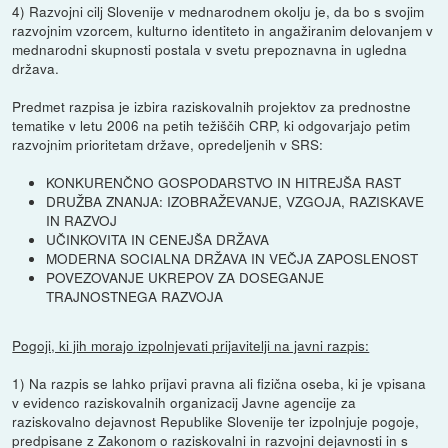
4) Razvojni cilj Slovenije v mednarodnem okolju je, da bo s svojim
razvojnim vzorcem, kulturno identiteto in angažiranim delovanjem v
mednarodni skupnosti postala v svetu prepoznavna in ugledna
država.
Predmet razpisa je izbira raziskovalnih projektov za prednostne
tematike v letu 2006 na petih težiščih CRP, ki odgovarjajo petim
razvojnim prioritetam države, opredeljenih v SRS:
KONKURENČNO GOSPODARSTVO IN HITREJŠA RAST
DRUŽBA ZNANJA: IZOBRAŽEVANJE, VZGOJA, RAZISKAVE
IN RAZVOJ
UČINKOVITA IN CENEJŠA DRŽAVA
MODERNA SOCIALNA DRŽAVA IN VEČJA ZAPOSLENOST
POVEZOVANJE UKREPOV ZA DOSEGANJE
TRAJNOSTNEGA RAZVOJA
Pogoji, ki jih morajo izpolnjevati prijavitelji na javni razpis:
1) Na razpis se lahko prijavi pravna ali fizična oseba, ki je vpisana
v evidenco raziskovalnih organizacij Javne agencije za
raziskovalno dejavnost Republike Slovenije ter izpolnjuje pogoje,
predpisane z Zakonom o raziskovalni in razvojni dejavnosti in s