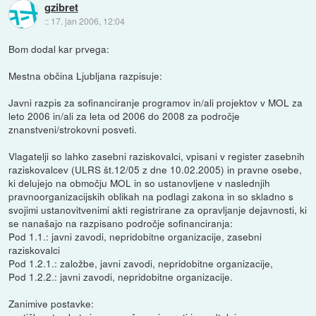
gzibret
::
17. jan 2006, 12:04
Bom dodal kar prvega:
Mestna občina Ljubljana razpisuje:
Javni razpis za sofinanciranje programov in/ali projektov v MOL za
leto 2006 in/ali za leta od 2006 do 2008 za področje
znanstveni/strokovni posveti.
Vlagatelji so lahko zasebni raziskovalci, vpisani v register zasebnih
raziskovalcev (ULRS št.12/05 z dne 10.02.2005) in pravne osebe,
ki delujejo na območju MOL in so ustanovljene v naslednjih
pravnoorganizacijskih oblikah na podlagi zakona in so skladno s
svojimi ustanovitvenimi akti registrirane za opravljanje dejavnosti, ki
se nanašajo na razpisano področje sofinanciranja:
Pod 1.1.: javni zavodi, nepridobitne organizacije, zasebni
raziskovalci
Pod 1.2.1.: založbe, javni zavodi, nepridobitne organizacije,
Pod 1.2.2.: javni zavodi, nepridobitne organizacije.
Zanimive postavke: