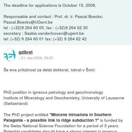
The deadline for applications is October 15, 2006.
Responsable and contact : Prof. dr. ir. Pascal Boeckx:
Pascal.Boeckx@UGent.be
tel : (+32)9 264 60 00. fax : (+32)9 264 62 30
secretary : Saskia.vanderlooven@ugent.be
tel: (+32) 9 264 60 01 fax: (+32) 9 264 62 42
gzibret
::
21. sep 2006, 09:25
Še ena priložnost za delat doktorat, tokrat v Švici:
PhD position in igneous petrology and geochronology
Institute of Mineralogy and Geochemistry, University of Lausanne
(Switzerland)
The PhD project entitled
"Miocene intrusions in Southern
is funded by
Patagonia - a possible link to ridge subduction ?"
the Swiss National Science Foundation for a period of 3 years.
Potential candidates should have a strong interest in igneous