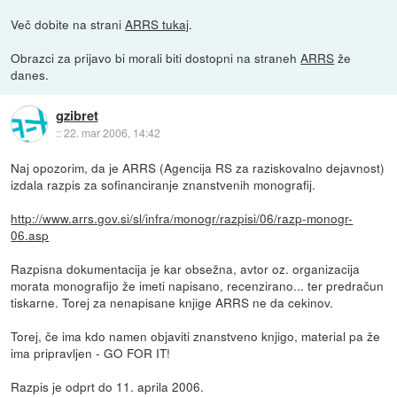
Več dobite na strani
ARRS tukaj
.
Obrazci za prijavo bi morali biti dostopni na straneh
ARRS
že
danes.
gzibret
::
22. mar 2006, 14:42
Naj opozorim, da je ARRS (Agencija RS za raziskovalno dejavnost)
izdala razpis za sofinanciranje znanstvenih monografij.
http://www.arrs.gov.si/sl/infra/monogr/razpisi/06/razp-monogr-
06.asp
Razpisna dokumentacija je kar obsežna, avtor oz. organizacija
morata monografijo že imeti napisano, recenzirano... ter predračun
tiskarne. Torej za nenapisane knjige ARRS ne da cekinov.
Torej, če ima kdo namen objaviti znanstveno knjigo, material pa že
ima pripravljen - GO FOR IT!
Razpis je odprt do 11. aprila 2006.