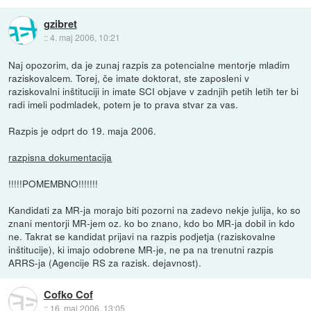
gzibret
::
4. maj 2006, 10:21
Naj opozorim, da je zunaj razpis za potencialne mentorje mladim
raziskovalcem. Torej, če imate doktorat, ste zaposleni v
raziskovalni inštituciji in imate SCI objave v zadnjih petih letih ter bi
radi imeli podmladek, potem je to prava stvar za vas.
Razpis je odprt do 19. maja 2006.
razpisna dokumentacija
!!!!!POMEMBNO!!!!!!!
Kandidati za MR-ja morajo biti pozorni na zadevo nekje julija, ko so
znani mentorji MR-jem oz. ko bo znano, kdo bo MR-ja dobil in kdo
ne. Takrat se kandidat prijavi na razpis podjetja (raziskovalne
inštitucije), ki imajo odobrene MR-je, ne pa na trenutni razpis
ARRS-ja (Agencije RS za razisk. dejavnost).
Cofko Cof
::
16. maj 2006, 13:05