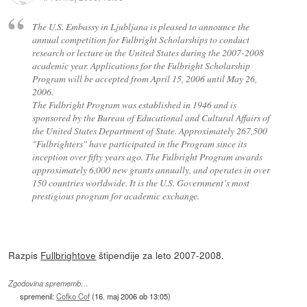
The U.S. Embassy in Ljubljana is pleased to announce the
annual competition for Fulbright Scholarships to conduct
research or lecture in the United States during the 2007-2008
academic year. Applications for the Fulbright Scholarship
Program will be accepted from April 15, 2006 until May 26,
2006.
The Fulbright Program was established in 1946 and is
sponsored by the Bureau of Educational and Cultural Affairs of
the United States Department of State. Approximately 267,500
"Fulbrighters" have participated in the Program since its
inception over fifty years ago. The Fulbright Program awards
approximately 6,000 new grants annually, and operates in over
150 countries worldwide. It is the U.S. Government’s most
prestigious program for academic exchange.
Razpis
Fullbrightove
štipendije za leto 2007-2008.
Zgodovina sprememb…
spremenil:
Cofko Cof
(
16. maj 2006 ob 13:05
)