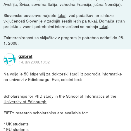
Avstrija, Švica, severna Italija, vzhodna Francija, južna Nemčija).
Slovensko povezavo najdete
tukaj
, več podatkov ter sintezo
vključenosti Slovenije v zadnjih šestih letih pa
tukaj
. Domača stran
projekta z vsemi potrebnimi informacijami se nahaja
tukaj
.
Zainteresiranost za vključitev v program je potrebno oddati do 28.
1. 2008.
gzibret
::
4. jan 2008, 10:02
Na voljo je 50 štipendij za doktorski študij iz področja informatike
na univerzi v Edinbourgu. Evo, celotni text:
Scholarships for PhD study in the School of Informatics at the
University of Edinburgh
FIFTY research scholarships are available for:
* UK students
* EU students