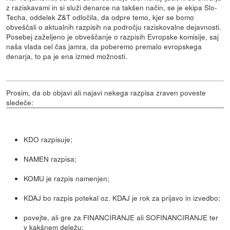
z raziskavami in si služi denarce na takšen način, se je ekipa Slo-
Techa, oddelek Z&T odločila, da odpre temo, kjer se bomo
obveščali o aktualnih razpisih na področju raziskovalne dejavnosti.
Posebej zaželjeno je obveščanje o razpisih Evropske komisije, saj
naša vlada cel čas jamra, da poberemo premalo evropskega
denarja, to pa je ena izmed možnosti.
Prosim, da ob objavi ali najavi nekega razpisa zraven poveste
sledeče:
KDO razpisuje;
NAMEN razpisa;
KOMU je razpis namenjen;
KDAJ bo razpis potekal oz. KDAJ je rok za prijavo in izvedbo;
povejte, ali gre za FINANCIRANJE ali SOFINANCIRANJE ter
v kakšnem deležu;