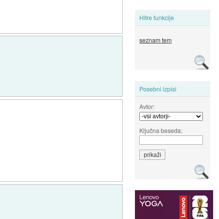
Hitre funkcije
seznam tem
Posebni izpisi
Avtor:
Ključna beseda: