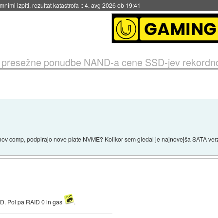
nimi izpiti, rezultat katastrofa
::
4. avg 2026 ob 19:41
i presežne ponudbe NAND-a cene SSD-jev rekordno
š nov comp, podpirajo nove plate NVME? Kolikor sem gledal je najnovejša SATA verz
SD. Pol pa RAID 0 in gas
.