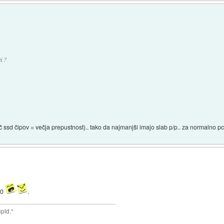
i ?
več ssd čipov = večja prepustnost).. tako da najmanjši imajo slab p/p.. za normalno 
 0
.
upid."