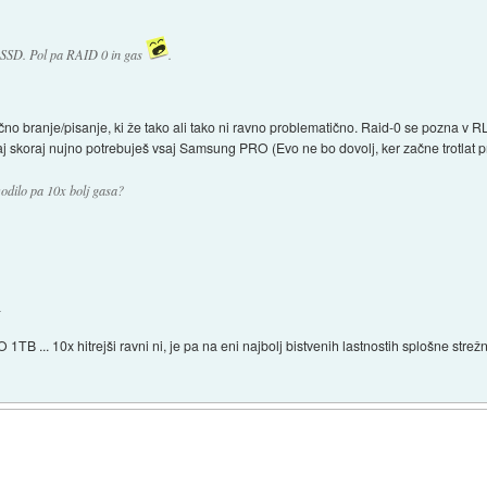
 SSD. Pol pa RAID 0 in gas
.
nčno branje/pisanje, ki že tako ali tako ni ravno problematično. Raid-0 se pozna v 
skoraj nujno potrebuješ vsaj Samsung PRO (Evo ne bo dovolj, ker začne trotlat pri 
vodilo pa 10x bolj gasa?
.
... 10x hitrejši ravni ni, je pa na eni najbolj bistvenih lastnostih splošne strež