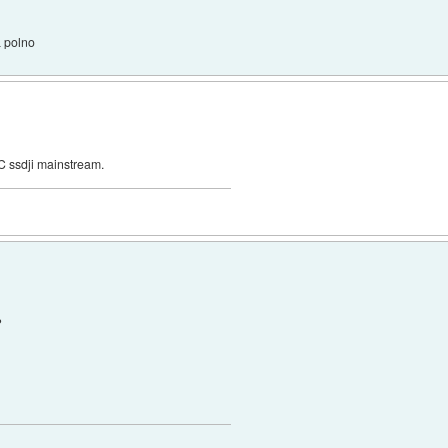
a polno
LC ssdji mainstream.
?