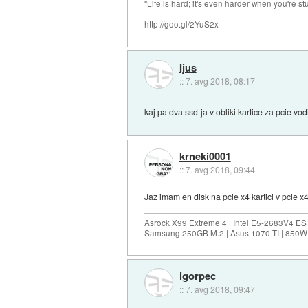
"Life is hard; it's even harder when you're st
http://goo.gl/2YuS2x
Ijus
::
7. avg 2018, 08:17
kaj pa dva ssd-ja v obliki kartice za pcie vo
krneki0001
::
7. avg 2018, 09:44
Jaz imam en disk na pcie x4 kartici v pcie x4
Asrock X99 Extreme 4 | Intel E5-2683V4 
Samsung 250GB M.2 | Asus 1070 TI | 850W 
igorpec
::
7. avg 2018, 09:47