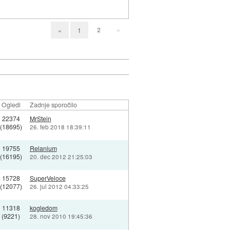
2
»
«
1
Ogledi
Zadnje sporočilo
22374
MrStein
(18695)
26. feb 2018 18:39:11
19755
Relanium
(16195)
20. dec 2012 21:25:03
15728
SuperVeloce
(12077)
26. jul 2012 04:33:25
11318
kogledom
(9221)
28. nov 2010 19:45:36