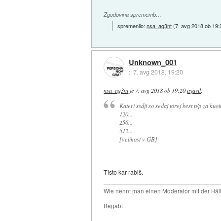
Zgodovina sprememb…
spremenilo:
nsa_ag3nt
(
7. avg 2018 ob 19:
Unknown_001
::
7. avg 2018, 19:20
nsa_ag3nt
je
7. avg 2018 ob 19:20
izjavil
:
Kateri ssdji so sedaj torej best p/p za kuoit
120...
256...
512...
[velikost v GB}
Tisto kar rabiš.
Wie nennt man einen Moderator mit der Hälf
Begabt