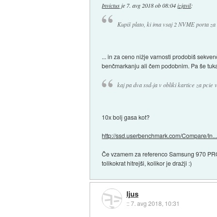
Invictus
je
7. avg 2018 ob 08:04
izjavil
:
Kupiš plato, ki ima vsaj 2 NVME porta za
... in za ceno nižje varnosti prodobiš sekve
benčmarkanju ali čem podobnim. Pa še tukaj 
kaj pa dva ssd-ja v obliki kartice za pcie 
10x bolj gasa kot?
http://ssd.userbenchmark.com/Compare/In..
Če vzamem za referenco Samsung 970 PRO 1TB 
tolikokrat hitrejši, kolikor je dražji :)
Ijus
::
7. avg 2018, 10:31