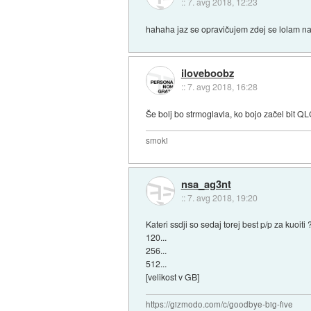
::
7. avg 2018, 12:23
hahaha jaz se opravičujem zdej se lolam n
iloveboobz
::
7. avg 2018, 16:28
Še bolj bo strmoglavla, ko bojo začel bit Q
smoki
nsa_ag3nt
::
7. avg 2018, 19:20
Kateri ssdji so sedaj torej best p/p za kuoiti 
120...
256...
512...
[velikost v GB]
https://gizmodo.com/c/goodbye-big-five