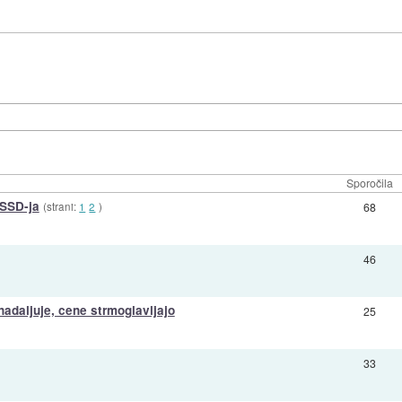
Sporočila
 SSD-ja
(strani:
1
2
)
68
46
adaljuje, cene strmoglavljajo
25
33