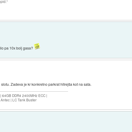
upid."
dilo pa 10x bolj gasa?
 slotu. Zadeva je kr konkretno parkrat hitrejša kot na sata.
ES | 64GB DDR4 2400MHz ECC |
Antec | LC Tank Buster