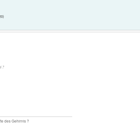
20
)
i ?
te des Gehirnis ?