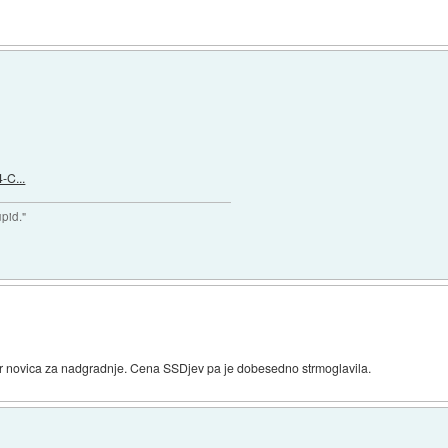
-C...
upid."
r novica za nadgradnje. Cena SSDjev pa je dobesedno strmoglavila.