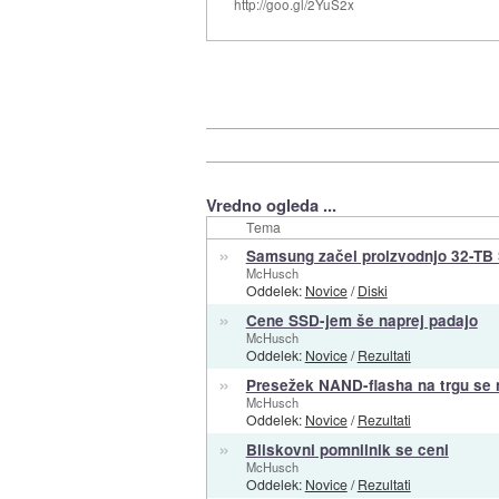
http://goo.gl/2YuS2x
Vredno ogleda ...
Tema
»
Samsung začel proizvodnjo 32-TB
McHusch
Oddelek:
Novice
/
Diski
»
Cene SSD-jem še naprej padajo
McHusch
Oddelek:
Novice
/
Rezultati
»
Presežek NAND-flasha na trgu se n
McHusch
Oddelek:
Novice
/
Rezultati
»
Bliskovni pomnilnik se ceni
McHusch
Oddelek:
Novice
/
Rezultati