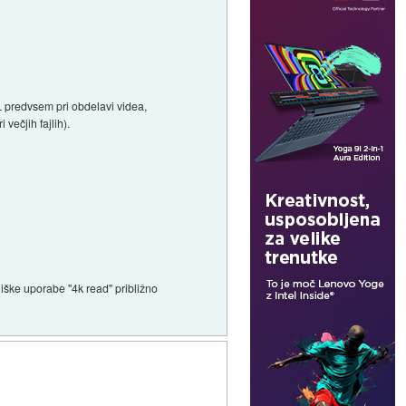
RL predvsem pri obdelavi videa,
večjih fajlih).
niške uporabe "4k read" približno