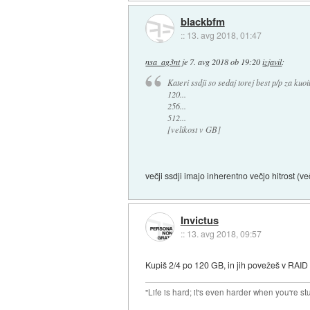
blackbfm
::
13. avg 2018, 01:47
nsa_ag3nt
je
7. avg 2018 ob 19:20
izjavil
:
Kateri ssdji so sedaj torej best p/p za kuoit
120...
256...
512...
[velikost v GB]
večji ssdji imajo inherentno večjo hitrost (
Invictus
::
13. avg 2018, 09:57
Kupiš 2/4 po 120 GB, in jih povežeš v RAID
"Life is hard; it's even harder when you're st