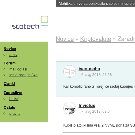
Mehiška univerza poizkusila s spletnimi sprejem
Novice
»
Kriptovalute
»
Zarad
Novice
arhiv
Forum
ivanuscha
mali oglasi
::
6. avg 2018, 23:58
teme zadnjih 24h
Članki
Kar komplicirano :) Torej, če sedaj kupuje
Zaposlitve
brskaj
Invictus
Ostalo
::
7. avg 2018, 08:04
pravila
Kupiš plato, ki ima vsaj 2 NVME porta za S