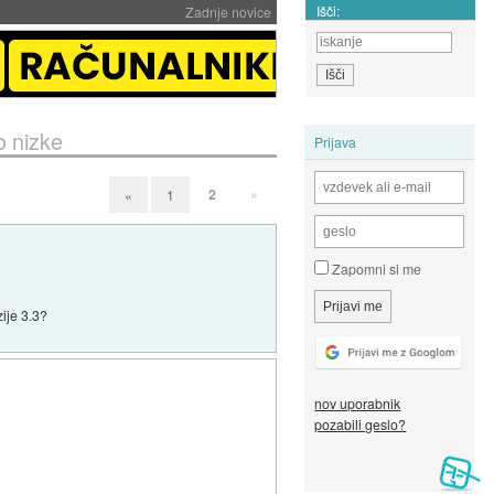
Išči:
Zadnje novice
 nizke
Prijava
2
»
«
1
Zapomni si me
ije 3.3?
nov uporabnik
pozabili geslo?