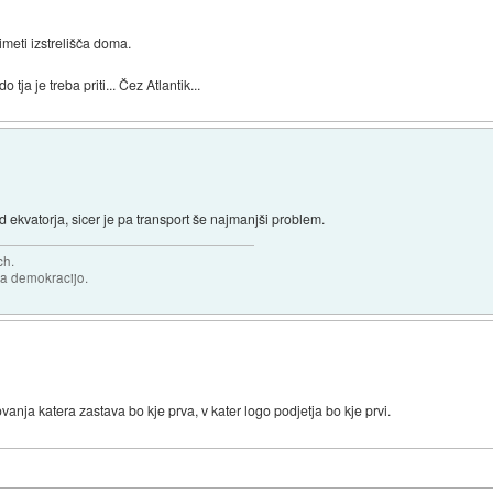
imeti izstrelišča doma.
ja je treba priti... Čez Atlantik...
od ekvatorja, sicer je pa transport še najmanjši problem.
ch.
za demokracijo.
nja katera zastava bo kje prva, v kater logo podjetja bo kje prvi.