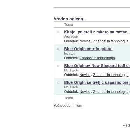
Vredno ogleda ...
Tema
»
Kitajci poleteli z raketo na metan,
Aggressor
Oddelek:
Novice
/
Znanost in tehnologija
»
Blue Origin četrtič pristal
Invictus
Oddelek:
Znanost in tehnologija
»
Blue Originov New Shepard tudi če
McHusch
Oddelek:
Novice
/
Znanost in tehnologija
»
Blue Origin še tretjič uspešno pre
McHusch
Oddelek:
Novice
/
Znanost in tehnologija
Tema
Več podobnih tem
« st