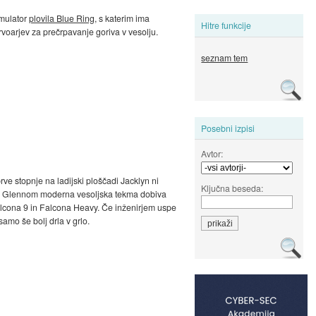
imulator
plovila Blue Ring
, s katerim ima
Hitre funkcije
ervoarjev za prečrpavanje goriva v vesolju.
seznam tem
Posebni izpisi
Avtor:
ve stopnje na ladijski ploščadi Jacklyn ni
Ključna beseda:
 New Glennom moderna vesoljska tekma dobiva
Falcona 9 in Falcona Heavy. Če inženirjem uspe
samo še bolj drla v grlo.