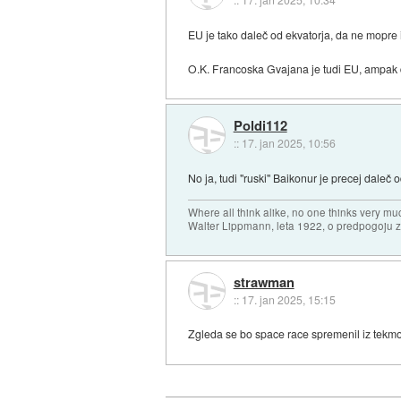
EU je tako daleč od ekvatorja, da ne mopre 
O.K. Francoska Gvajana je tudi EU, ampak do t
Poldi112
::
17. jan 2025, 10:56
No ja, tudi "ruski" Baikonur je precej daleč 
Where all think alike, no one thinks very mu
Walter Lippmann, leta 1922, o predpogoju 
strawman
::
17. jan 2025, 15:15
Zgleda se bo space race spremenil iz tekmova