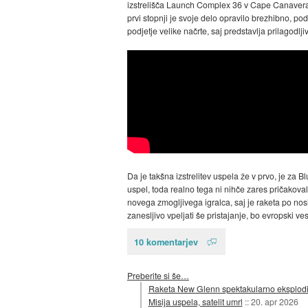
izstrelišča Launch Complex 36 v Cape Canavera
prvi stopnji je svoje delo opravilo brezhibno, p
podjetje velike načrte, saj predstavlja prilagodl
Da je takšna izstrelitev uspela že v prvo, je za
uspel, toda realno tega ni nihče zares pričakov
novega zmogljivega igralca, saj je raketa po nos
zanesljivo vpeljati še pristajanje, bo evropski ve
10 komentarjev
Preberite si še…
Raketa New Glenn spektakularno eksplodi
Misija uspela, satelit umrl
::
20. apr 2026