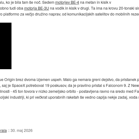
lu, ko je bila tam še noč. Sedem
motorjev BE-4
na metan in kisik v
odobno tudi oba
motorja BE-3U
na vodik in kisik v drugi. Ta ima na krovu 20-tonski s
jivo platformo za večjo družino naprav, od komunikacijskih satelitov do mobilnih rez
 Blue Origin brez dvoma izjemen uspeh. Malo ga nemara greni dejstvo, da pristanek pr
al, saj je SpaceX potreboval 19 poskusov, da je pravilno pristal s Falconom 9. Z
ilnosti - 45 ton tovora v nizko zemeljsko orbito - postavljena ravno na sredo med 
soljski industriji, ki pri večkrat uporabnih raketah še vedno caplja nekje zadaj, voda 
rala
::
30. maj 2026