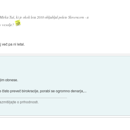
rka Tuš, ki je okoli leta 2010 obljubljal polete Slovencem - a
 v vesolje?
več pa ni letal.
e jim obnese.
čisto preveč birokracije, porabi se ogromno denarja,...
razmišljajte o prihodnosti.