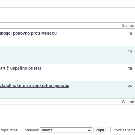
Sporoči
 Indijci ponovno proti Mesecu
10
16
trtič uspešno pristal
25
izkusil raketo za večkratno uporabo
24
Sporoči
arejša tema
oddelek:
novejša tem