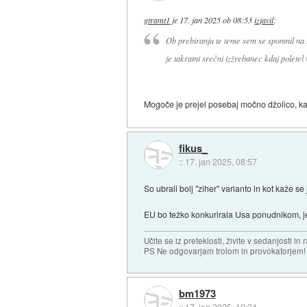
gtramt1
je
17. jan 2025 ob 08:53
izjavil
:
Ob prebiranju te teme sem se spomnil na Mi
je takratni srečni izžrebanec kdaj poletel
Mogoče je prejel posebaj močno džolico, kaj 
fikus_
::
17. jan 2025, 08:57
So ubrali bolj "ziher" varianto in kot kaže s
EU bo težko konkurirala Usa ponudnikom, je 
Učite se iz preteklosti, živite v sedanjosti in 
PS Ne odgovarjam trolom in provokatorjem!
bm1973
::
17. jan 2025, 10:34