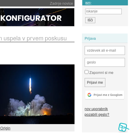
Išči:
Zadnje novice
enn uspela v prvem poskusu
Prijava
Zapomni si me
nov uporabnik
pozabili geslo?
 Origin