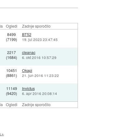
la
Ogledi
Zadnje sporočilo
8499
BT52
(7199)
19. jul 2023 23:47:45
2217
cleanac
(1684)
6. okt 2016 10:57:29
10451
Okapi
(8861)
21. jun 2016 11:23:22
11149
Invictus
(9420)
6. apr 2016 20:08:14
la
Ogledi
Zadnje sporočilo
a »