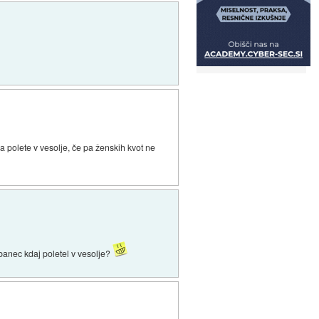
a polete v vesolje, če pa ženskih kvot ne
ebanec kdaj poletel v vesolje?