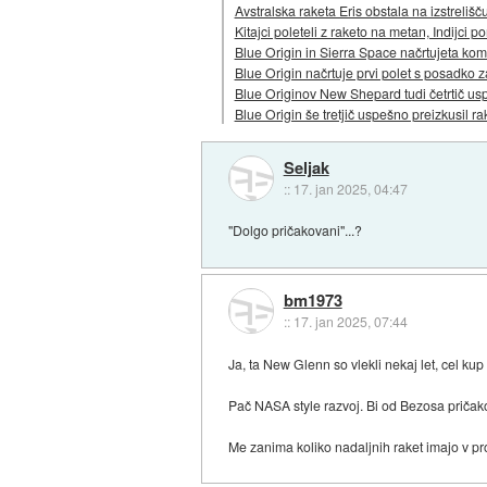
Avstralska raketa Eris obstala na izstrelišč
Kitajci poleteli z raketo na metan, Indijci 
Blue Origin in Sierra Space načrtujeta kom
Blue Origin načrtuje prvi polet s posadko za
Blue Originov New Shepard tudi četrtič usp
Blue Origin še tretjič uspešno preizkusil 
Seljak
::
17. jan 2025, 04:47
"Dolgo pričakovani"...?
bm1973
::
17. jan 2025, 07:44
Ja, ta New Glenn so vlekli nekaj let, cel kup 
Pač NASA style razvoj. Bi od Bezosa pričak
Me zanima koliko nadaljnih raket imajo v pro