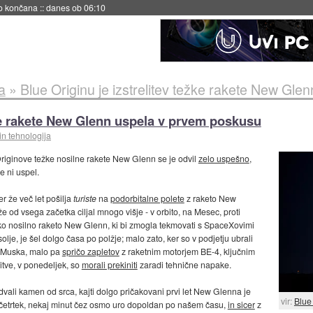
no končana
::
danes ob 06:10
a
»
Blue Originu je izstrelitev težke rakete New Gl
žke rakete New Glenn uspela v prvem poskusu
in tehnologija
Originove težke nosilne rakete New Glenn se je odvil
zelo uspešno
,
e ni uspel.
r že več let pošilja
turiste
na
podorbitalne polete
z raketo New
 od vsega začetka ciljal mnogo višje - v orbito, na Mesec, proti
o nosilno raketo New Glenn, ki bi zmogla tekmovati s SpaceXovimi
e, je šel dolgo časa po polžje; malo zato, ker so v podjetju ubrali
a Muska, malo pa
spričo zapletov
z raketnim motorjem BE-4, ključnim
tve, v ponedeljek, so
morali prekiniti
zaradi tehnične napake.
vali kamen od srca, kajti dolgo pričakovani prvi let New Glenna je
vir:
Blue
v četrtek, nekaj minut čez osmo uro dopoldan po našem času,
in sicer
z