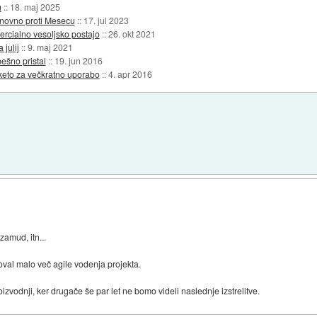
u
::
18. maj 2025
ponovno proti Mesecu
::
17. jul 2023
ercialno vesoljsko postajo
::
26. okt 2021
 julij
::
9. maj 2021
ešno pristal
::
19. jun 2016
raketo za večkratno uporabo
::
4. apr 2016
zamud, itn...
oval malo več agile vodenja projekta.
izvodnji, ker drugače še par let ne bomo videli naslednje izstrelitve.