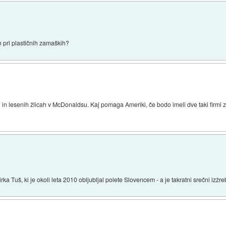
en pri plastičnih zamaških?
 in lesenih žlicah v McDonaldsu. Kaj pomaga Ameriki, če bodo imeli dve taki firmi z
a Tuš, ki je okoli leta 2010 obljubljal polete Slovencem - a je takratni srečni izžr