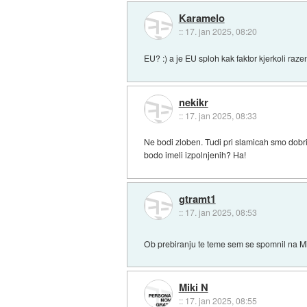
Karamelo
::
17. jan 2025, 08:20
EU? :) a je EU sploh kak faktor kjerkoli raz
nekikr
::
17. jan 2025, 08:33
Ne bodi zloben. Tudi pri slamicah smo dobri
bodo imeli izpolnjenih? Ha!
gtramt1
::
17. jan 2025, 08:53
Ob prebiranju te teme sem se spomnil na Mirk
Miki N
::
17. jan 2025, 08:55