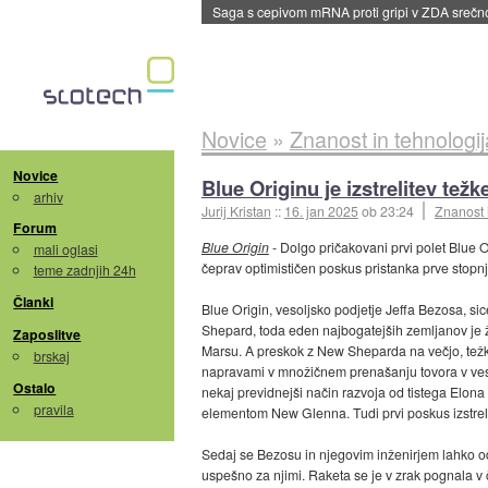
Saga s cepivom mRNA proti gripi v ZDA sreč
Novice
»
Znanost in tehnologij
Novice
Blue Originu je izstrelitev te
arhiv
Jurij Kristan
::
16. jan 2025
ob 23:24
Znanost 
Forum
Blue Origin
- Dolgo pričakovani prvi polet Blue 
mali oglasi
čeprav optimističen poskus pristanka prve stopnj
teme zadnjih 24h
Članki
Blue Origin, vesoljsko podjetje Jeffa Bezosa, sice
Shepard, toda eden najbogatejših zemljanov je že
Zaposlitve
Marsu. A preskok z New Sheparda na večjo, težk
brskaj
napravami v množičnem prenašanju tovora v vesolj
Ostalo
nekaj previdnejši način razvoja od tistega Elon
pravila
elementom New Glenna. Tudi prvi poskus izstreli
Sedaj se Bezosu in njegovim inženirjem lahko od
uspešno za njimi. Raketa se je v zrak pognala 