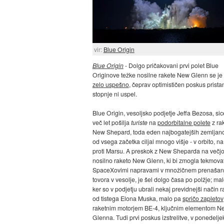
vir:
Blue Origin
Blue Origin
- Dolgo pričakovani prvi polet Blue
Originove težke nosilne rakete New Glenn se je 
zelo uspešno
, čeprav optimističen poskus prista
stopnje ni uspel.
Blue Origin, vesoljsko podjetje Jeffa Bezosa, sic
več let pošilja
turiste
na
podorbitalne polete
z ra
New Shepard, toda eden najbogatejših zemljano
od vsega začetka ciljal mnogo višje - v orbito, n
proti Marsu. A preskok z New Sheparda na večjo
nosilno raketo New Glenn, ki bi zmogla tekmovat
SpaceXovimi napravami v množičnem prenašan
tovora v vesolje, je šel dolgo časa po polžje; mal
ker so v podjetju ubrali nekaj previdnejši način 
od tistega Elona Muska, malo pa
spričo zapletov
raketnim motorjem BE-4, ključnim elementom N
Glenna. Tudi prvi poskus izstrelitve, v ponedelje