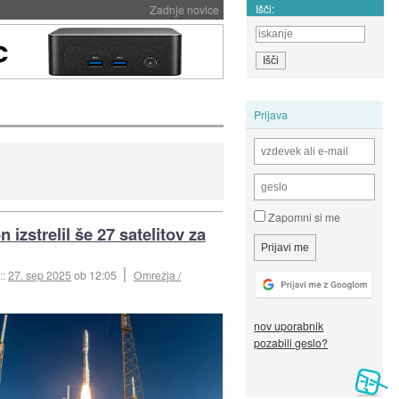
Išči:
Zadnje novice
Prijava
Zapomni si me
izstrelil še 27 satelitov za
::
27. sep 2025
ob 12:05
Omrežja /
nov uporabnik
pozabili geslo?