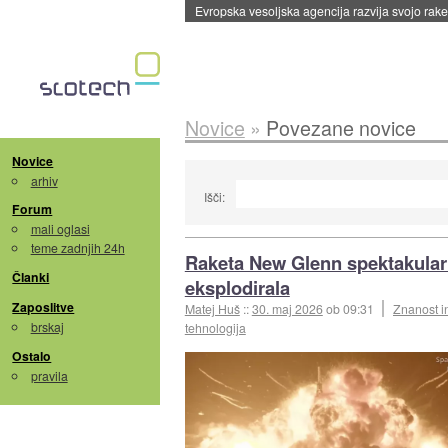
Evropska vesoljska agencija razvija svojo rak
Novice
»
Povezane novice
Novice
arhiv
Išči:
Forum
mali oglasi
teme zadnjih 24h
Raketa New Glenn spektakula
Članki
eksplodirala
Zaposlitve
Matej Huš
::
30. maj 2026
ob 09:31
Znanost i
brskaj
tehnologija
Ostalo
pravila