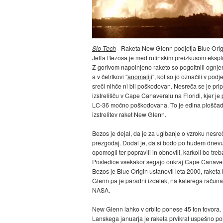
Slo-Tech
- Raketa New Glenn podjetja Blue Origi
Jeffa Bezosa je med rutinskim preizkusom eksplo
Z gorivom napolnjeno raketo so pogoltnili ognjeni
a v četrtkovi "
anomaliji
", kot so jo označili v podje
sreči nihče ni bil poškodovan. Nesreča se je prip
izstrelišču v Cape Canaveralu na Floridi, kjer je
LC-36 močno poškodovana. To je edina ploščad
izstrelitev raket New Glenn.
Bezos je dejal, da je za ugibanje o vzroku nesre
prezgodaj. Dodal je, da si bodo po hudem dnev
opomogli ter popravili in obnovili, karkoli bo treb
Posledice vsekakor segajo onkraj Cape Canaver
Bezos je Blue Origin ustanovil leta 2000, raket
Glenn pa je paradni izdelek, na katerega računa
NASA.
New Glenn lahko v orbito ponese 45 ton tovora.
Lanskega januarja je raketa prvikrat uspešno pol