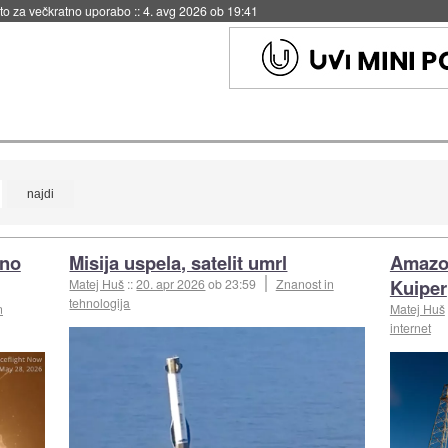
eto za večkratno uporabo
::
4. avg 2026 ob 19:41
rno
Misija uspela, satelit umrl
Amazon 
Kuiper
Matej Huš
::
20. apr 2026
ob 23:59
Znanost in
tehnologija
n
Matej Huš
internet