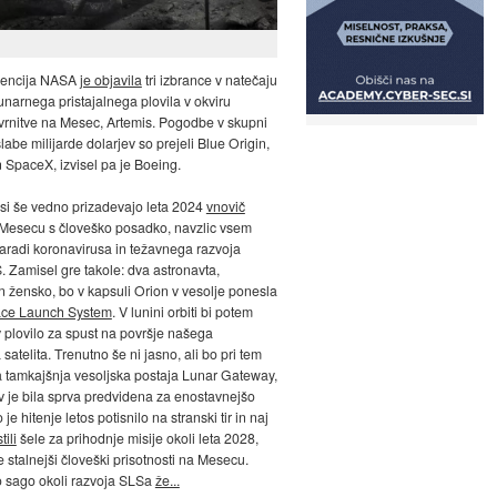
gencija NASA
je objavila
tri izbrance v natečaju
lunarnega pristajalnega plovila v okviru
rnitve na Mesec, Artemis. Pogodbe v skupni
labe milijarde dolarjev so prejeli Blue Origin,
n SpaceX, izvisel pa je Boeing.
si še vedno prizadevajo leta 2024
vnovič
Mesecu s človeško posadko, navzlic vsem
radi koronavirusa in težavnega razvoja
. Zamisel gre takole: dva astronavta,
 žensko, bo v kapsuli Orion v vesolje ponesla
ce Launch System
. V lunini orbiti bi potem
 v plovilo za spust na površje našega
atelita. Trenutno še ni jasno, ali bo pri tem
 tamkajšnja vesoljska postaja Lunar Gateway,
av je bila sprva predvidena za enostavnejšo
o je hitenje letos potisnilo na stranski tir in naj
tili
šele za prihodnje misije okoli leta 2028,
stalnejši človeški prisotnosti na Mesecu.
 sago okoli razvoja SLSa
že...