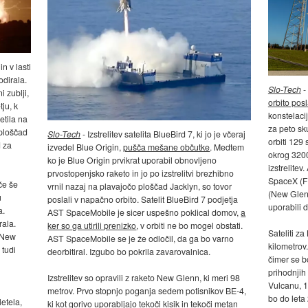
n v lasti
dirala.
Slo-Tech
-
 zublji,
orbito pos
tju, k
konstelacij
etila na
za peto sku
 ploščad
Slo-Tech
- Izstrelitev satelita BlueBird 7, ki jo je včeraj
orbiti 129 
 za
izvedel Blue Origin,
pušča mešane občutke
. Medtem
okrog 3200 
ko je Blue Origin prvikrat uporabil obnovljeno
izstrelitev
prvostopenjsko raketo in jo po izstrelitvi brezhibno
SpaceX (Fa
če še
vrnil nazaj na plavajočo ploščad Jacklyn, so tovor
(New Glenn
u
poslali v napačno orbito. Satelit BlueBird 7 podjetja
uporabili d
a.
AST SpaceMobile je sicer uspešno poklical domov,
a
ala.
ker so ga utirili prenizko
, v orbiti ne bo mogel obstati.
Sateliti za
a New
AST SpaceMobile se je že odločil, da ga bo varno
kilometrov.
 tudi
deorbitiral. Izgubo bo pokrila zavarovalnica.
čimer se bo
prihodnjih 
Izstrelitev so opravili z raketo New Glenn, ki meri 98
Vulcanu, 1
metrov. Prvo stopnjo poganja sedem potisnikov BE-4,
bo do leta
etela,
ki kot gorivo uporabljajo tekoči kisik in tekoči metan