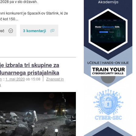
 2028 pa v sto državah.
vni konkurent je SpaceX-ov Starlink, ki že
č kot 150...
3 komentarji
več
e izbrala tri skupine za
 lunarnega pristajalnika
an
::
1. maj 2020
ob 15:08
Znanost in
a