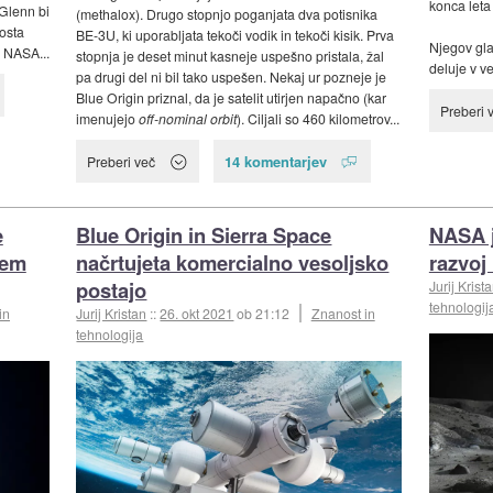
konca leta
Glenn bi
(methalox). Drugo stopnjo poganjata dva potisnika
osta
BE-3U, ki uporabljata tekoči vodik in tekoči kisik. Prva
Njegov gla
 NASA...
stopnja je deset minut kasneje uspešno pristala, žal
deluje v ve
pa drugi del ni bil tako uspešen. Nekaj ur pozneje je
Blue Origin priznal, da je satelit utirjen napačno (kar
Preberi 
imenujejo
off-nominal orbit
). Ciljali so 460 kilometrov...
14 komentarjev
Preberi več
e
Blue Origin in Sierra Space
NASA j
vem
načrtujeta komercialno vesoljsko
razvoj
postajo
Jurij Krist
tehnologij
in
Jurij Kristan
::
26. okt 2021
ob 21:12
Znanost in
tehnologija