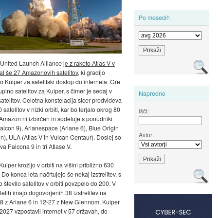
Po mesecih
 United Launch Alliance
je z raketo Atlas V v
lal še 27 Amazonovih satelitov
, ki gradijo
o Kuiper za satelitski dostop do interneta. Gre
pino satelitov za Kuiper, s čimer je sedaj v
Napredno
satelitov. Celotna konstelacija sicer predvideva
satelitov v nizki orbiti, kar bo terjalo okrog 80
Išči:
. Amazon ni izbirčen in sodeluje s ponudniki
lcon 9), Arianespace (Ariane 6), Blue Origin
Avtor:
), ULA (Atlas V in Vulcan Centaur). Doslej so
va Falcona 9 in tri Atlase V.
 Kuiper krožijo v orbiti na višini približno 630
 Do konca leta načrtujejo še nekaj izstrelitev, s
 število satelitov v orbiti povzpelo do 200. V
letih imajo dogovorjenih 38 izstrelitev na
8 z Ariane 6 in 12-27 z New Glennom. Kuiper
 2027 vzpostavil internet v 57 državah, do