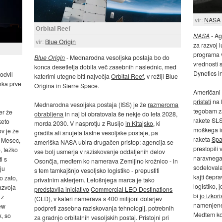
vir:
NASA
Orbital Reef
NASA
- A
vir:
Blue Origin
za razvoj 
programa v
Blue Origin
- Mednarodna vesoljska postaja bo do
vrednosti s
konca desetletja dobila več zasebnih naslednic, med
Dynetics i
odvil
katerimi utegne biti največja
Orbital Reef
, v režiji Blue
nka prve
Origina in Sierre Space.
Američani 
pristati
na 
Mednarodna vesoljska postaja (ISS) je že
razmeroma
tegobam za
er že
obrabljena
in naj bi obratovala še nekje do leta 2028,
rakete SLS
keto
morda 2030. V nasprotju z Rusijo
in Kitajsko
, ki
moškega in
v je že
gradita ali snujeta lastne vesoljske postaje, pa
raketa
Spa
a Mesec,
ameriška NASA ubira drugačen pristop: agencija se
prestopili
, težko
vse bolj usmerja v raziskovanje oddaljenih delov
naravnega s
i s
Osončja, medtem ko namerava Zemljino krožnico - in
sodelovala
ju
s tem tamkajšnjo vesoljsko logistiko - prepustiti
kajti čepr
o zato,
privatnim akterjem. Letošnjega marca je tako
logistiko, j
razvoja
predstavila iniciativo
Commercial LEO Destinations
bi
jo izkoris
z
(CLD), v kateri namerava s 400 milijoni dolarjev
namenjene 
ew
podpreti zasebna raziskovanja tehnologij, potrebnih
Medtem ko
k, so
za gradnjo orbitalnih vesoljskih postaj. Pristojni pri