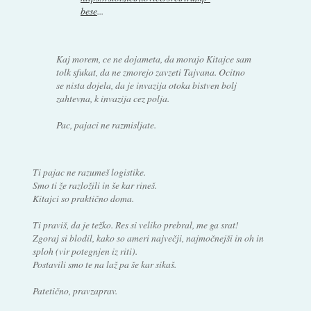
bese
...
Kaj morem, ce ne dojameta, da morajo Kitajce sam
tolk sfukat, da ne zmorejo zavzeti Tajvana. Ocitno
se nista dojela, da je invazija otoka bistven bolj
zahtevna, k invazija cez polja.
Pac, pajaci ne razmisljate.
Ti pajac ne razumeš logistike.
Smo ti že razložili in še kar rineš.
Kitajci so praktično doma.
Ti praviš, da je težko. Res si veliko prebral, me ga srat!
Zgoraj si blodil, kako so ameri največji, najmočnejši in oh in
sploh (vir potegnjen iz riti).
Postavili smo te na laž pa še kar sikaš.
Patetično, pravzaprav.