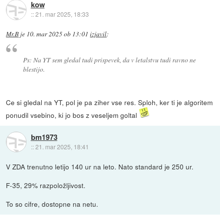
kow
::
21. mar 2025, 18:33
Mr.B
je
10. mar 2025 ob 13:01
izjavil
:
Ps: Na YT sem gledal tudi prispevek, da v letalstvu tudi ravno ne
blestijo.
Ce si gledal na YT, pol je pa ziher vse res. Sploh, ker ti je algoritem
ponudil vsebino, ki jo bos z veseljem goltal
bm1973
::
21. mar 2025, 18:41
V ZDA trenutno letijo 140 ur na leto. Nato standard je 250 ur.
F-35, 29% razpoložljivost.
To so cifre, dostopne na netu.