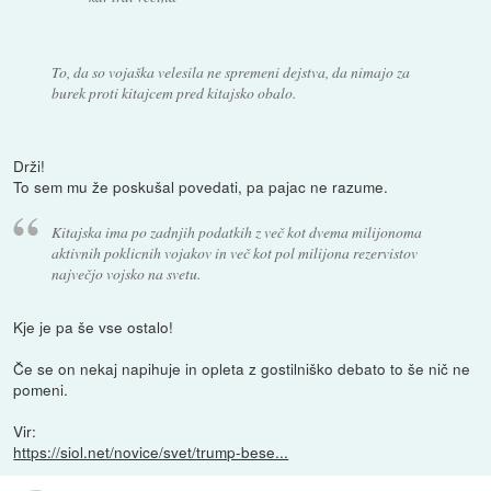
To, da so vojaška velesila ne spremeni dejstva, da nimajo za
burek proti kitajcem pred kitajsko obalo.
Drži!
To sem mu že poskušal povedati, pa pajac ne razume.
Kitajska ima po zadnjih podatkih z več kot dvema milijonoma
aktivnih poklicnih vojakov in več kot pol milijona rezervistov
največjo vojsko na svetu.
Kje je pa še vse ostalo!
Če se on nekaj napihuje in opleta z gostilniško debato to še nič ne
pomeni.
Vir:
https://siol.net/novice/svet/trump-bese...