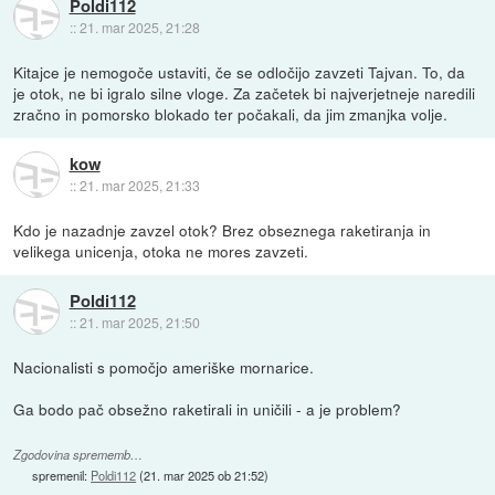
Poldi112
::
21. mar 2025, 21:28
Kitajce je nemogoče ustaviti, če se odločijo zavzeti Tajvan. To, da
je otok, ne bi igralo silne vloge. Za začetek bi najverjetneje naredili
zračno in pomorsko blokado ter počakali, da jim zmanjka volje.
kow
::
21. mar 2025, 21:33
Kdo je nazadnje zavzel otok? Brez obseznega raketiranja in
velikega unicenja, otoka ne mores zavzeti.
Poldi112
::
21. mar 2025, 21:50
Nacionalisti s pomočjo ameriške mornarice.
Ga bodo pač obsežno raketirali in uničili - a je problem?
Zgodovina sprememb…
spremenil:
Poldi112
(
21. mar 2025 ob 21:52
)