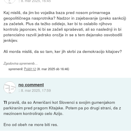
::
8. mar 2025, 16:45
Kaj misliš, da jim bo vojaška baza pred nosom primarnega
geopolitičnega nasprotnika? Nadzor in zajebavanje (preko sankcij)
za začetek. Plus da težko odidejo, ker bi to oslabilo njihovo
kontrolo japoncev, ki bi se začeli spraševati, ali so naslednji in bi
potencialno razvili jedrsko orožje in se s tem dejansko osvobodili
jenkijev.
Ali morda misliš, da so tam, ker jih skrbi za demokracijo kitajcev?
Zgodovina sprememb…
spremenil:
Poldi112
(
8. mar 2025 ob 16:46
)
no comment
::
8. mar 2025, 17:59
praviš, da so Američani kot Slovenci s svojim gumenjakom
TI
parkiranim pred pragom Kitajske. Potem pa po drugi strani, da z
mezincem kontrolirajo celo Azijo.
Eno od obeh ne more biti res.