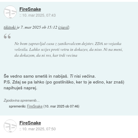
FireSnake
::
10. mar 2025, 07:43
tikitoki
je
7. mar 2025 ob 15:12
izjavil
:
Ne bom zapravljal casa z zanikovalcem dejstev. ZDA so vojaska
velesila. Lahko scijes proti vetru in dokazes, da niso. Ni na meni,
da dokazem, da ni res, kar trdi vecina
Še vedno samo smetiš in nabijaš.
nisi
.
Ti
večina
P.S. Zdaj se pa lahko (po gostilniško, ker to je edino, kar znaš)
napihuješ naprej.
Zgodovina sprememb…
spremenilo:
FireSnake
(
10. mar 2025 ob 07:46
)
FireSnake
::
10. mar 2025, 07:50