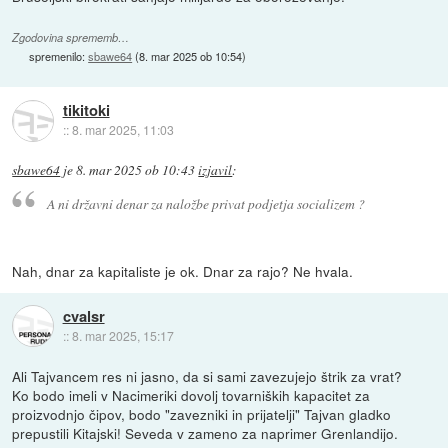
Zgodovina sprememb…
spremenilo:
sbawe64
(
8. mar 2025 ob 10:54
)
tikitoki
::
8. mar 2025, 11:03
sbawe64
je
8. mar 2025 ob 10:43
izjavil
:
A ni državni denar za naložbe privat podjetja socializem ?
Nah, dnar za kapitaliste je ok. Dnar za rajo? Ne hvala.
cvalsr
::
8. mar 2025, 15:17
Ali Tajvancem res ni jasno, da si sami zavezujejo štrik za vrat?
Ko bodo imeli v Nacimeriki dovolj tovarniških kapacitet za
proizvodnjo čipov, bodo "zavezniki in prijatelji" Tajvan gladko
prepustili Kitajski! Seveda v zameno za naprimer Grenlandijo.