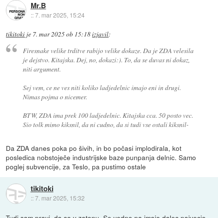
Mr.B
::
7. mar 2025, 15:24
tikitoki
je
7. mar 2025 ob 15:18
izjavil
:
Firesnake velike trditve rabijo velike dokaze. Da je ZDA velesila
je dejstvo. Kitajska. Dej, no, dokazi:). To, da se duvas ni dokaz,
niti argument.
Sej vem, ce ne ves niti koliko ladjedelnic imajo eni in drugi.
Nimas pojma o nicemer.
BTW, ZDA ima prek 100 ladjedelnic. Kitajska cca. 50 posto vec.
Sio tolk mimo kiksnil, da ni cudno, da si tudi vse ostali kiksnil-
Da ZDA danes poka po šivih, in bo počasi implodirala, kot
posledica nobstoječe industrijske baze punpanja delnic. Samo
poglej subvencije, za Teslo, pa pustimo ostale
tikitoki
::
7. mar 2025, 15:32
Tudi sam pravi, da so v zatonu. Se vedno pa imajo dalec najvecjo