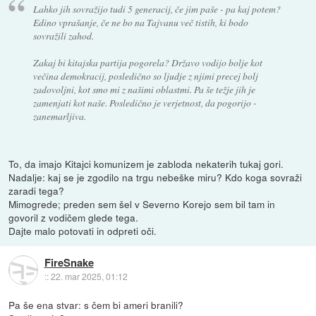
Lahko jih sovražijo tudi 5 generacij, če jim paše - pa kaj potem?
Edino vprašanje, če ne bo na Tajvanu več tistih, ki bodo
sovražili zahod.
Zakaj bi kitajska partija pogorela? Državo vodijo bolje kot
večina demokracij, posledično so ljudje z njimi precej bolj
zadovoljni, kot smo mi z našimi oblastmi. Pa še težje jih je
zamenjati kot naše. Posledično je verjetnost, da pogorijo -
zanemarljiva.
To, da imajo Kitajci komunizem je zabloda nekaterih tukaj gori.
Nadalje: kaj se je zgodilo na trgu nebeške miru? Kdo koga sovraži
zaradi tega?
Mimogrede; preden sem šel v Severno Korejo sem bil tam in
govoril z vodičem glede tega.
Dajte malo potovati in odpreti oči.
FireSnake
::
22. mar 2025, 01:12
Pa še ena stvar: s čem bi ameri branili?