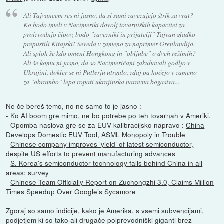
Ali Tajvancem res ni jasno, da si sami zavezujejo štrik za vrat?
Ko bodo imeli v Nacimeriki dovolj tovarniških kapacitet za
proizvodnjo čipov, bodo "zavezniki in prijatelji" Tajvan gladko
prepustili Kitajski! Seveda v zameno za naprimer Grenlandijo.
Ali sploh še kdo omeni Hongkong in "obljube" o dveh režimih?
Ali še komu ni jasno, da so Nacimeričani zakuhavali godljo v
Ukrajini, dokler se ni Putlerju utrgalo, zdaj pa hočejo v zameno
za "obrambo" lepo ropati ukrajinska naravna bogastva...
Ne če bereš temo, no ne samo to je jasno :
- Ko AI boom gre mimo, ne bo potrebe po teh tovarnah v Ameriki.
- Opomba naslova gre se za EUV kalibracijsko napravo :
China
Develops Domestic EUV Tool, ASML Monopoly in Trouble
-
Chinese company improves ‘yield’ of latest semiconductor,
despite US efforts to prevent manufacturing advances
-
S. Korea's semiconductor technology falls behind China in all
areas: survey
-
Chinese Team Officially Report on Zuchongzhi 3.0, Claims Million
Times Speedup Over Google’s Sycamore
Zgoraj so samo indicije, kako je Amerika, s vsemi subvencijami,
podjetjem ki so tako ali drugače polprevodniški giganti brez