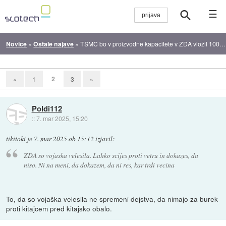
☰
Novice
»
Ostale najave
»
TSMC bo v proizvodne kapacitete v ZDA vložil 100 milijard dolarjev
2
«
1
3
»
Poldi112
::
7. mar 2025, 15:20
tikitoki
je
7. mar 2025 ob 15:12
izjavil
:
ZDA so vojaska velesila. Lahko scijes proti vetru in dokazes, da
niso. Ni na meni, da dokazem, da ni res, kar trdi vecina
To, da so vojaška velesila ne spremeni dejstva, da nimajo za burek
proti kitajcem pred kitajsko obalo.