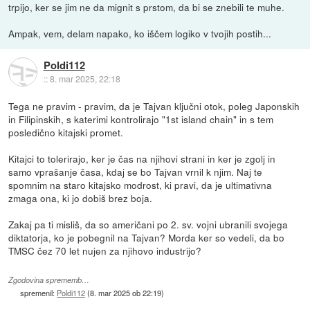
trpijo, ker se jim ne da mignit s prstom, da bi se znebili te muhe.
Ampak, vem, delam napako, ko iščem logiko v tvojih postih...
Poldi112
::
8. mar 2025, 22:18
Tega ne pravim - pravim, da je Tajvan ključni otok, poleg Japonskih
in Filipinskih, s katerimi kontrolirajo "1st island chain" in s tem
posledično kitajski promet.
Kitajci to tolerirajo, ker je čas na njihovi strani in ker je zgolj in
samo vprašanje časa, kdaj se bo Tajvan vrnil k njim. Naj te
spomnim na staro kitajsko modrost, ki pravi, da je ultimativna
zmaga ona, ki jo dobiš brez boja.
Zakaj pa ti misliš, da so američani po 2. sv. vojni ubranili svojega
diktatorja, ko je pobegnil na Tajvan? Morda ker so vedeli, da bo
TMSC čez 70 let nujen za njihovo industrijo?
Zgodovina sprememb…
spremenil:
Poldi112
(
8. mar 2025 ob 22:19
)