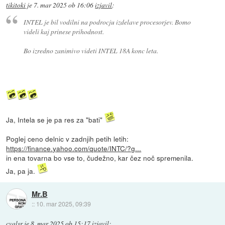
tikitoki
je
7. mar 2025 ob 16:06
izjavil
:
INTEL je bil vodilni na podrocju izdelave procesorjev. Bomo
videli kaj prinese prihodnost.
Bo izredno zanimivo videti INTEL 18A konc leta.
Ja, Intela se je pa res za "bati"
Poglej ceno delnic v zadnjih petih letih:
https://finance.yahoo.com/quote/INTC/?g...
in ena tovarna bo vse to, čudežno, kar čez noč spremenila.
Ja, pa ja.
Mr.B
::
10. mar 2025, 09:39
cvalsr
je
8. mar 2025 ob 15:17
izjavil
: