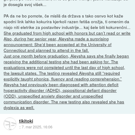
je dosegla svoj višek...
PA da ne bo pomote, če misliš da država s tako osnvo kot kaže
spodni link lahko kokurira kjerkoli razen fetiša orožja, ti omenim da
niajo niti eletrike za postavitev industrije... kaj šele biti kokurenčni...
She graduated from high school with honors but can’t read or write
Also, during her senior year, Aleysha made a surprising
announcement: She’d been accepted at the University of
Connecticut and planned to attend in the fall.
Just one month before graduation, Aleysha says she finally began
receiving the additional testing she had been asking for. The
evaluations were not completed until the last day of high school,
the lawsuit states. The testing revealed Aleysha still “required
explicitly taught phonics, fluency and reading comprehension.”
Aleysha had previously been diagnosed with attention deficit
hyperactivity disorder (ADHD), oppositional defiant disorder
(ODD), unspecified anxiety disorder and unspecified
communication disorder. The new testing also revealed she has
dyslexia as well.
tikitoki
::
7. mar 2025, 16:06