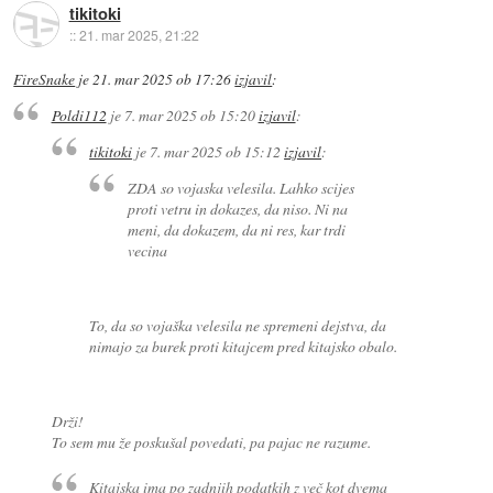
tikitoki
::
21. mar 2025, 21:22
FireSnake
je
21. mar 2025 ob 17:26
izjavil
:
Poldi112
je
7. mar 2025 ob 15:20
izjavil
:
tikitoki
je
7. mar 2025 ob 15:12
izjavil
:
ZDA so vojaska velesila. Lahko scijes
proti vetru in dokazes, da niso. Ni na
meni, da dokazem, da ni res, kar trdi
vecina
To, da so vojaška velesila ne spremeni dejstva, da
nimajo za burek proti kitajcem pred kitajsko obalo.
Drži!
To sem mu že poskušal povedati, pa pajac ne razume.
Kitajska ima po zadnjih podatkih z več kot dvema