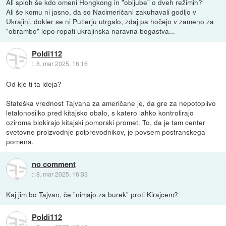
Ali sploh še kdo omeni Hongkong in "obljube" o dveh režimih?
Ali še komu ni jasno, da so Nacimeričani zakuhavali godljo v
Ukrajini, dokler se ni Putlerju utrgalo, zdaj pa hočejo v zameno za
"obrambo" lepo ropati ukrajinska naravna bogastva...
Poldi112
::
8. mar 2025, 16:16
Od kje ti ta ideja?
Stateška vrednost Tajvana za američane je, da gre za nepotoplivo
letalonosilko pred kitajsko obalo, s katero lahko kontrolirajo
oziroma blokirajo kitajski pomorski promet. To, da je tam center
svetovne proizvodnje polprevodnikov, je povsem postranskega
pomena.
no comment
::
8. mar 2025, 16:33
Kaj jim bo Tajvan, če "nimajo za burek" proti Kirajcem?
Poldi112