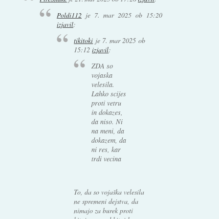
Poldi112
je
7. mar 2025 ob 15:20
izjavil
:
tikitoki
je
7. mar 2025 ob
15:12
izjavil
:
ZDA so
vojaska
velesila.
Lahko scijes
proti vetru
in dokazes,
da niso. Ni
na meni, da
dokazem, da
ni res, kar
trdi vecina
To, da so vojaška velesila
ne spremeni dejstva, da
nimajo za burek proti