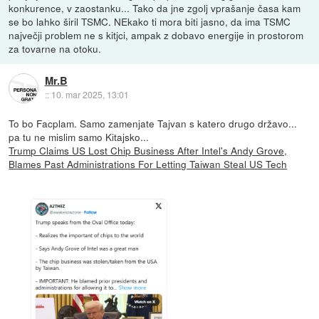
konkurence, v zaostanku... Tako da jne zgolj vprašanje časa kam
se bo lahko širil TSMC. NEkako ti mora biti jasno, da ima TSMC
največji problem ne s kitjci, ampak z dobavo energije in prostorom
za tovarne na otoku.
Mr.B
::
10. mar 2025, 13:01
To bo Facplam. Samo zamenjate Tajvan s katero drugo državo...
pa tu ne mislim samo Kitajsko...
Trump Claims US Lost Chip Business After Intel's Andy Grove,
Blames Past Administrations For Letting Taiwan Steal US Tech