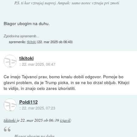
P.S. ti kar vztrajaj naprej. Ampak: samo norec vztraja pri zmoti
Blagor ubogim na duhu.
Zgodovina sprememb…
spremenilo:
tikitoki
(
22. mar 2025 ob 06:43
)
tikitoki
::
22. mar 2025, 06:47
Ce imajo Tajvanci prav, bomo kmalu dobili odgovor. Pomoje bo
glavni problem, da je Trump picka, in se ne bo drzal obljub. Kitajci
to vidijo, in znajo celo zares izkoristiti.
Poldi112
::
22. mar 2025, 07:23
tikitoki
je
22. mar 2025 ob 06:39
izjavil
:
Blagor ubogim na duhu.