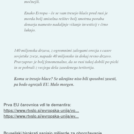
močnejši.
Enako Evropa - če se vam tresejo hlače pred rusi je
morda bolj smiselna rešitev bolj smotrna poraba
denarja namesto nadaljnje višanje investicij v črno
luknjo.
140 miljonska drzava, z ogromnimi zalogami orozja s casov
sovjetske zveze, napade 40 miljonsko in dokaj revno drzavo.
Pravzaprav je bolj fenomenalno, da so rusi takoj dobili po picki
in se pobrali z vecjega dela zasedenega teritorija.
Komu se tresejo hlace? Se ukrajine niso bili sposobni zasesti,
pa bodo ogrozali EU. Malo morgen.
Prva EU čarovnica vdl te demantira:
https://www.rtvslo.si/evropska-unija/vo...
https://www.rtvslo.si/evropska-unija/ev...
Bruseljski birokrati sanjajo milijarde za oboroževanje.