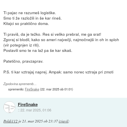
Ti pajac ne razumeš logistike.
Smo ti že razložili in še kar rineš.
Kitajci so praktično doma.
Ti praviš, da je težko. Res si veliko prebral, me ga srat!
Zgoraj si blodil, kako so ameri največji, najmočnejši in oh in sploh
(vir potegnjen iz riti).
Postavili smo te na laž pa še kar sikaš.
Patetično, pravzaprav.
P.S. ti kar vztrajaj naprej. Ampak: samo norec vztraja pri zmoti
Zgodovina sprememb…
spremenilo:
FireSnake
(
22. mar 2025 ob 01:01
)
FireSnake
::
22. mar 2025, 01:06
Poldi112
je
21. mar 2025 ob 23:37
izjavil
: