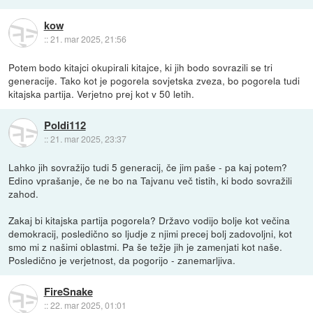
kow
::
21. mar 2025, 21:56
Potem bodo kitajci okupirali kitajce, ki jih bodo sovrazili se tri
generacije. Tako kot je pogorela sovjetska zveza, bo pogorela tudi
kitajska partija. Verjetno prej kot v 50 letih.
Poldi112
::
21. mar 2025, 23:37
Lahko jih sovražijo tudi 5 generacij, če jim paše - pa kaj potem?
Edino vprašanje, če ne bo na Tajvanu več tistih, ki bodo sovražili
zahod.
Zakaj bi kitajska partija pogorela? Državo vodijo bolje kot večina
demokracij, posledično so ljudje z njimi precej bolj zadovoljni, kot
smo mi z našimi oblastmi. Pa še težje jih je zamenjati kot naše.
Posledično je verjetnost, da pogorijo - zanemarljiva.
FireSnake
::
22. mar 2025, 01:01