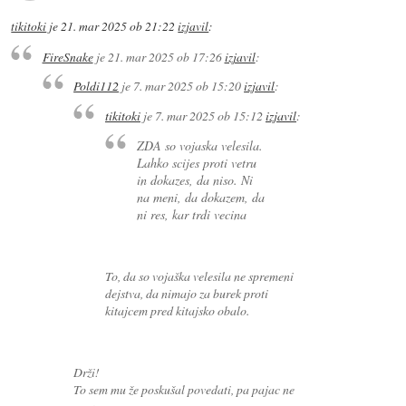
tikitoki
je
21. mar 2025 ob 21:22
izjavil
:
FireSnake
je
21. mar 2025 ob 17:26
izjavil
:
Poldi112
je
7. mar 2025 ob 15:20
izjavil
:
tikitoki
je
7. mar 2025 ob 15:12
izjavil
:
ZDA so vojaska velesila.
Lahko scijes proti vetru
in dokazes, da niso. Ni
na meni, da dokazem, da
ni res, kar trdi vecina
To, da so vojaška velesila ne spremeni
dejstva, da nimajo za burek proti
kitajcem pred kitajsko obalo.
Drži!
To sem mu že poskušal povedati, pa pajac ne