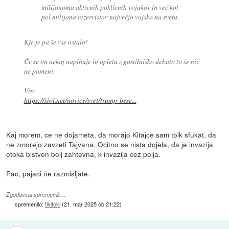
milijonoma aktivnih poklicnih vojakov in več kot
pol milijona rezervistov največjo vojsko na svetu.
Kje je pa še vse ostalo!
Če se on nekaj napihuje in opleta z gostilniško debato to še nič
ne pomeni.
Vir:
https://siol.net/novice/svet/trump-bese...
Kaj morem, ce ne dojameta, da morajo Kitajce sam tolk sfukat, da
ne zmorejo zavzeti Tajvana. Ocitno se nista dojela, da je invazija
otoka bistven bolj zahtevna, k invazija cez polja.
Pac, pajaci ne razmisljate.
Zgodovina sprememb…
spremenilo:
tikitoki
(
21. mar 2025 ob 21:22
)