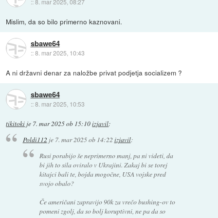
::
8. mar 2025, 08:27
Mislim, da so bilo primerno kaznovani.
sbawe64
::
8. mar 2025, 10:43
A ni državni denar za naložbe privat podjetja socializem ?
sbawe64
::
8. mar 2025, 10:53
tikitoki
je
7. mar 2025 ob 15:10
izjavil
:
Poldi112
je
7. mar 2025 ob 14:22
izjavil
:
Rusi porabijo še neprimerno manj, pa ni videti, da
bi jih to sila oviralo v Ukrajini. Zakaj bi se torej
kitajci bali te, bojda mogočne, USA vojske pred
svojo obalo?
Če američani zapravijo 90k za vrečo bushing-ov to
pomeni zgolj, da so bolj koruptivni, ne pa da so