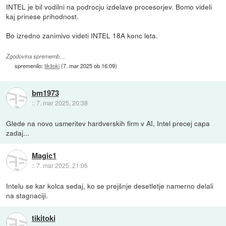
INTEL je bil vodilni na podrocju izdelave procesorjev. Bomo videli
kaj prinese prihodnost.
Bo izredno zanimivo videti INTEL 18A konc leta.
Zgodovina sprememb…
spremenilo:
tikitoki
(
7. mar 2025 ob 16:09
)
bm1973
::
7. mar 2025, 20:38
Glede na novo usmeritev hardverskih firm v AI, Intel precej capa
zadaj...
Magic1
::
7. mar 2025, 21:06
Intelu se kar kolca sedaj, ko se prejšnje desetletje namerno delali
na stagnaciji.
tikitoki