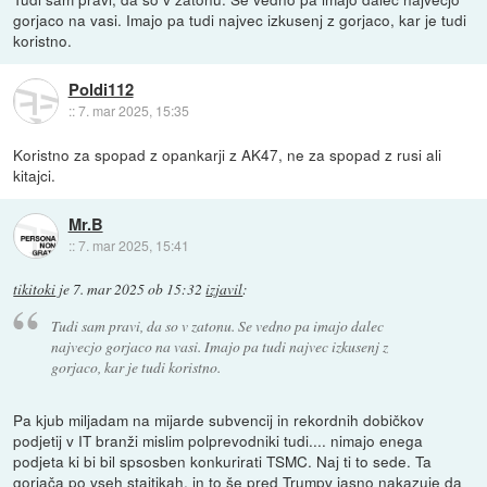
gorjaco na vasi. Imajo pa tudi najvec izkusenj z gorjaco, kar je tudi
koristno.
Poldi112
::
7. mar 2025, 15:35
Koristno za spopad z opankarji z AK47, ne za spopad z rusi ali
kitajci.
Mr.B
::
7. mar 2025, 15:41
tikitoki
je
7. mar 2025 ob 15:32
izjavil
:
Tudi sam pravi, da so v zatonu. Se vedno pa imajo dalec
najvecjo gorjaco na vasi. Imajo pa tudi najvec izkusenj z
gorjaco, kar je tudi koristno.
Pa kjub miljadam na mijarde subvencij in rekordnih dobičkov
podjetij v IT branži mislim polprevodniki tudi.... nimajo enega
podjeta ki bi bil spsosben konkurirati TSMC. Naj ti to sede. Ta
gorjača po vseh staitikah, in to še pred Trumpv jasno nakazuje da