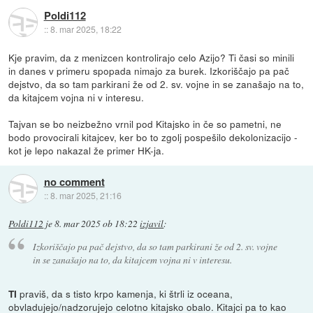
Poldi112
::
8. mar 2025, 18:22
Kje pravim, da z menizcen kontrolirajo celo Azijo? Ti časi so minili
in danes v primeru spopada nimajo za burek. Izkoriščajo pa pač
dejstvo, da so tam parkirani že od 2. sv. vojne in se zanašajo na to,
da kitajcem vojna ni v interesu.
Tajvan se bo neizbežno vrnil pod Kitajsko in če so pametni, ne
bodo provocirali kitajcev, ker bo to zgolj pospešilo dekolonizacijo -
kot je lepo nakazal že primer HK-ja.
no comment
::
8. mar 2025, 21:16
Poldi112
je
8. mar 2025 ob 18:22
izjavil
:
Izkoriščajo pa pač dejstvo, da so tam parkirani že od 2. sv. vojne
in se zanašajo na to, da kitajcem vojna ni v interesu.
praviš, da s tisto krpo kamenja, ki štrli iz oceana,
TI
obvladujejo/nadzorujejo celotno kitajsko obalo. Kitajci pa to kao