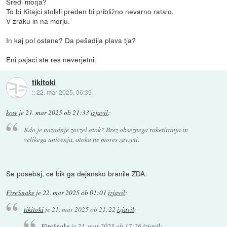
Sredi morja?
To bi Kitajci stolkli preden bi približno nevarno ratalo.
V zraku in na morju.
In kaj pol ostane? Da pešadija plava tja?
Eni pajaci ste res neverjetni.
tikitoki
::
22. mar 2025, 06:39
kow
je
21. mar 2025 ob 21:33
izjavil
:
Kdo je nazadnje zavzel otok? Brez obseznega raketiranja in
velikega unicenja, otoka ne mores zavzeti.
Se posebaj, ce bik ga dejansko branile ZDA.
FireSnake
je
22. mar 2025 ob 01:01
izjavil
:
tikitoki
je
21. mar 2025 ob 21:22
izjavil
:
FireSnake
je
21. mar 2025 ob 17:26
izjavil
: