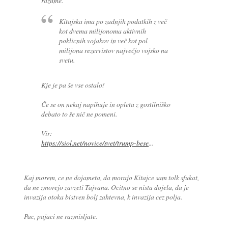
razume.
Kitajska ima po zadnjih podatkih z več
kot dvema milijonoma aktivnih
poklicnih vojakov in več kot pol
milijona rezervistov največjo vojsko na
svetu.
Kje je pa še vse ostalo!
Če se on nekaj napihuje in opleta z gostilniško
debato to še nič ne pomeni.
Vir:
https://siol.net/novice/svet/trump-bese
...
Kaj morem, ce ne dojameta, da morajo Kitajce sam tolk sfukat,
da ne zmorejo zavzeti Tajvana. Ocitno se nista dojela, da je
invazija otoka bistven bolj zahtevna, k invazija cez polja.
Pac, pajaci ne razmisljate.