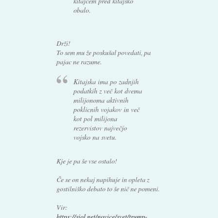
kitajcem pred kitajsko
obalo.
Drži!
To sem mu že poskušal povedati, pa
pajac ne razume.
Kitajska ima po zadnjih
podatkih z več kot dvema
milijonoma aktivnih
poklicnih vojakov in več
kot pol milijona
rezervistov največjo
vojsko na svetu.
Kje je pa še vse ostalo!
Če se on nekaj napihuje in opleta z
gostilniško debato to še nič ne pomeni.
Vir:
https://siol.net/novice/svet/trump-