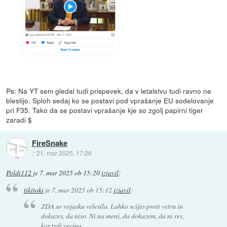
Ps: Na YT sem gledal tudi prispevek, da v letalstvu tudi ravno ne
blestijo. Sploh sedaj ko se postavi pod vprašanje EU sodelovanje
pri F35. Tako da se postavi vprašanje kje so zgolj papirni tiger
zaradi $
FireSnake
::
21. mar 2025, 17:26
Poldi112
je
7. mar 2025 ob 15:20
izjavil
:
tikitoki
je
7. mar 2025 ob 15:12
izjavil
:
ZDA so vojaska velesila. Lahko scijes proti vetru in
dokazes, da niso. Ni na meni, da dokazem, da ni res,
kar trdi vecina