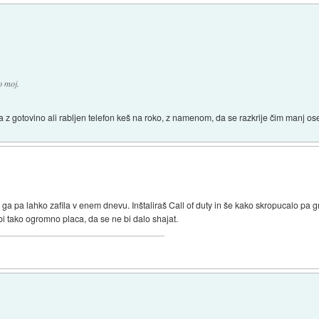
o moj.
a z gotovino ali rabljen telefon keš na roko, z namenom, da se razkrije čim manj o
 ga pa lahko zafila v enem dnevu. Inštaliraš Call of duty in še kako skropucalo pa
bi tako ogromno placa, da se ne bi dalo shajat.