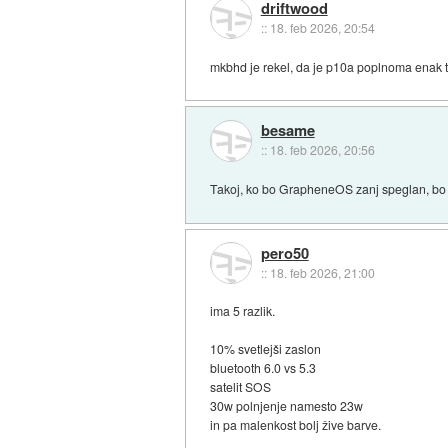
driftwood
::
18. feb 2026, 20:54
mkbhd je rekel, da je p10a poplnoma enak te
besame
::
18. feb 2026, 20:56
Takoj, ko bo GrapheneOS zanj speglan, bo
pero50
::
18. feb 2026, 21:00
ima 5 razlik.
10% svetlejši zaslon
bluetooth 6.0 vs 5.3
satelit SOS
30w polnjenje namesto 23w
in pa malenkost bolj žive barve.