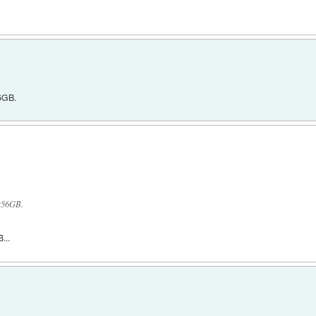
56GB.
 256GB.
...