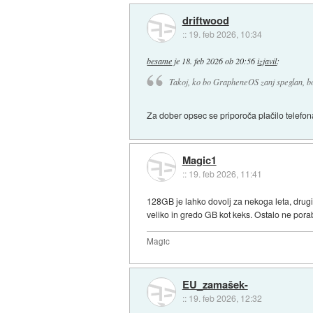
driftwood
::
19. feb 2026, 10:34
besame
je
18. feb 2026 ob 20:56
izjavil
:
Takoj, ko bo GrapheneOS zanj speglan, b
Za dober opsec se priporoča plačilo telefon
Magic1
::
19. feb 2026, 11:41
128GB je lahko dovolj za nekoga leta, drugi
veliko in gredo GB kot keks. Ostalo ne pora
Magic
EU_zamašek-
::
19. feb 2026, 12:32