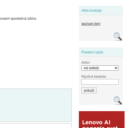
Hitre funkcije
 povsem spodobna izbira.
seznam tem
Posebni izpisi
Avtor:
Ključna beseda: