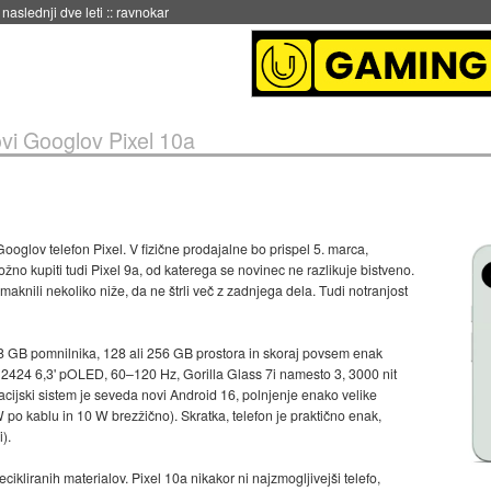
hitela Japonsko
::
ravnokar
ovi Googlov Pixel 10a
i Googlov telefon Pixel. V fizične prodajalne bo prispel 5. marca,
no kupiti tudi Pixel 9a, od katerega se novinec ne razlikuje bistveno.
aknili nekoliko niže, da ne štrli več z zadnjega dela. Tudi notranjost
 GB pomnilnika, 128 ali 256 GB prostora in skoraj povsem enak
0×2424 6,3' pOLED, 60–120 Hz, Gorilla Glass 7i namesto 3, 3000 nit
cijski sistem je seveda novi Android 16, polnjenje enako velike
 po kablu in 10 W brezžično). Skratka, telefon je praktično enak,
).
ecikliranih materialov. Pixel 10a nikakor ni najzmogljivejši telefo,