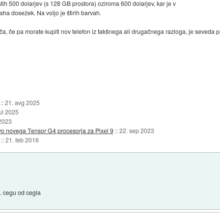
tih 500 dolarjev (s 128 GB prostora) oziroma 600 dolarjev, kar je v
ha dosežek. Na voljo je štirih barvah.
ča, če pa morate kupiti nov telefon iz takšnega ali drugačnega razloga, je seveda
::
21. avg 2025
jul 2025
 2023
vo novega Tensor G4 procesorja za Pixel 9
::
22. sep 2023
::
21. feb 2016
e. cegu od cegla