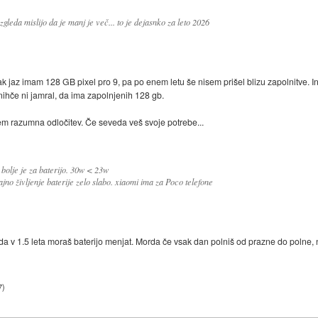
leda mislijo da je manj je več... to je dejasnko za leto 2026
ak jaz imam 128 GB pixel pro 9, pa po enem letu še nisem prišel blizu zapolnitve.
nihče ni jamral, da ima zapolnjenih 128 gb.
sem razumna odločitev. Če seveda veš svoje potrebe...
 bolje je za baterijo. 30w < 23w
jno življenje baterije zelo slabo. xiaomi ima za Poco telefone
da v 1.5 leta moraš baterijo menjat. Morda če vsak dan polniš od prazne do polne,
7
)