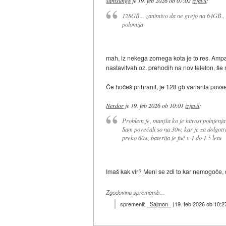
samsung8
je
19. feb 2026 ob 07:02
izjavil
:
128GB... zanimivo da ne grejo na 64GB.. zg
polomija
mah, iz nekega zornega kota je to res. Amp
nastavitvah oz. prehodih na nov telefon, še 
Če hočeš prihranit, je 128 gb varianta pov
Nerdor
je
19. feb 2026 ob 10:01
izjavil
:
Problem je, manjša ko je hitrost polnjenja
Sam povečali so na 30w, kar je za dolgotra
preko 60w, baterija je fuč v 1 do 1.5 letu
Imaš kak vir? Meni se zdi to kar nemogoče, 
Zgodovina sprememb…
spremenil:
_Sajmon_
(
19. feb 2026 ob 10:2