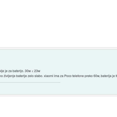
olje je za baterijo. 30w < 23w
 življenje baterije zelo slabo. xiaomi ima za Poco telefone preko 60w, baterija je f