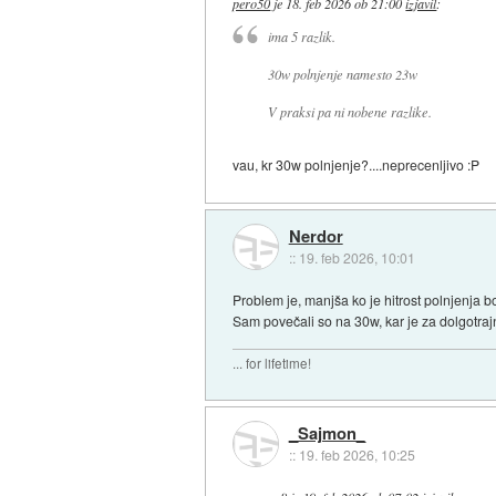
pero50
je
18. feb 2026 ob 21:00
izjavil
:
ima 5 razlik.
30w polnjenje namesto 23w
V praksi pa ni nobene razlike.
vau, kr 30w polnjenje?....neprecenljivo :P
Nerdor
::
19. feb 2026, 10:01
Problem je, manjša ko je hitrost polnjenja b
Sam povečali so na 30w, kar je za dolgotrajno
... for lifetime!
_Sajmon_
::
19. feb 2026, 10:25