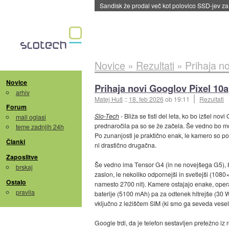
Tajvan in Južna Koreja po izvozu prvikrat pre
Novice
»
Rezultati
»
Prihaja n
Novice
Prihaja novi Googlov Pixel 10a
arhiv
Matej Huš
::
18. feb 2026
ob 19:11
Rezultati
Forum
Slo-Tech
- Bliža se tisti del leta, ko bo izšel nov
mali oglasi
prednaročila pa so se že začela. Še vedno bo mož
teme zadnjih 24h
Po zunanjosti je praktično enak, le kamero so pom
Članki
ni drastično drugačna.
Zaposlitve
Še vedno ima Tensor G4 (in ne novejšega G5), 8
brskaj
zaslon, le nekoliko odpornejši in svetlejši (108
Ostalo
namesto 2700 nit). Kamere ostajajo enake, opera
pravila
baterije (5100 mAh) pa za odtenek hitrejše (30 W
vključno z ležiščem SIM (ki smo ga seveda veseli
Google trdi, da je telefon sestavljen pretežno iz r