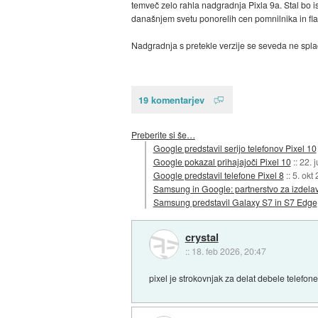
temveč zelo rahla nadgradnja Pixla 9a. Stal bo is
današnjem svetu ponorelih cen pomnilnika in flas
Nadgradnja s pretekle verzije se seveda ne spla
19 komentarjev
Preberite si še…
Google predstavil serijo telefonov Pixel 10
Google pokazal prihajajoči Pixel 10
::
22. 
Google predstavil telefone Pixel 8
::
5. okt
Samsung in Google: partnerstvo za izdela
Samsung predstavil Galaxy S7 in S7 Edge
crystal
::
18. feb 2026, 20:47
pixel je strokovnjak za delat debele telefon