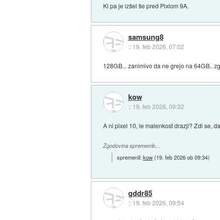
Ki pa je izšel še pred Pixlom 9A.
samsung8
::
19. feb 2026, 07:02
128GB... zanimivo da ne grejo na 64GB.. zgle
kow
::
19. feb 2026, 09:32
A ni pixel 10, le malenkost drazji? Zdi se, da
Zgodovina sprememb…
spremenil:
kow
(
19. feb 2026 ob 09:34
)
gddr85
::
19. feb 2026, 09:54