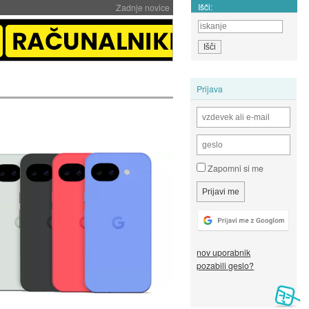
Išči:
Zadnje novice
Prijava
Zapomni si me
nov uporabnik
pozabili geslo?