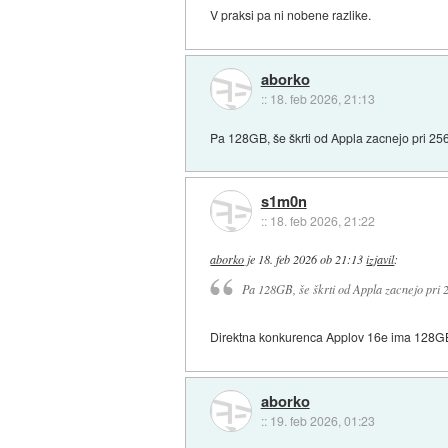
V praksi pa ni nobene razlike.
aborko
::
18. feb 2026, 21:13
Pa 128GB, še škrti od Appla zacnejo pri 2
s1m0n
::
18. feb 2026, 21:22
aborko
je
18. feb 2026 ob 21:13
izjavil
:
Pa 128GB, še škrti od Appla zacnejo pri
Direktna konkurenca Applov 16e ima 128GB
aborko
::
19. feb 2026, 01:23