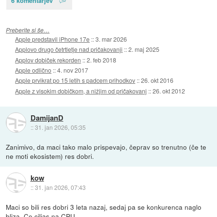
6 komentarjev
Preberite si še…
Apple predstavil iPhone 17e
::
3. mar 2026
Applovo drugo četrtletje nad pričakovanji
::
2. maj 2025
Applov dobiček rekorden
::
2. feb 2018
Apple odlično
::
4. nov 2017
Apple prvikrat po 15 letih s padcem prihodkov
::
26. okt 2016
Apple z visokim dobičkom, a nižjim od pričakovanj
::
26. okt 2012
DamijanD
::
31. jan 2026, 05:35
Zanimivo, da maci tako malo prispevajo, čeprav so trenutno (če te
ne moti ekosistem) res dobri.
kow
::
31. jan 2026, 07:43
Maci so bili res dobri 3 leta nazaj, sedaj pa se konkurenca naglo
bliza. Ce ciljas na CPU.