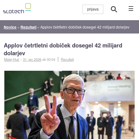
☰
Novice
»
Rezultati
»
Applov četrtletni dobiček dosegel 42 milijard dolarjev
Applov četrtletni dobiček dosegel 42 milijard
dolarjev
Matej Huš
::
31. jan 2026
ob 00:04
Rezultati