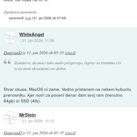
Zgodovina sprememb…
spremenil:
kow
(
31. jan 2026 ob 07:43
)
WhiteAngel
::
31. jan 2026, 11:06
DamijanD
je
31. jan 2026 ob 05:35
izjavil
:
Zanimivo, da maci tako malo prispevajo, čeprav so trenutno (če
te ne moti ekosistem) res dobri.
Stvar okusa. MacOS ni zame. Vedno pristanem na nekem kubuntu
prenosniku, kjer notri za poceni denar dam svoj ram (trenutno
64gb) in SSD (4tb).
MrStein
::
31. jan 2026, 15:15
DamijanD
je
31. jan 2026 ob 05:35
izjavil
: