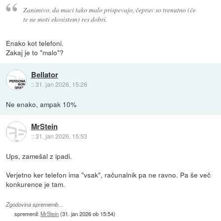
Zanimivo, da maci tako malo prispevajo, čeprav so trenutno (če
te ne moti ekosistem) res dobri.
Enako kot telefoni.
Zakaj je to "malo"?
Bellator
::
31. jan 2026, 15:26
Ne enako, ampak 10%
MrStein
::
31. jan 2026, 15:53
Ups, zamešal z ipadi.
Verjetno ker telefon ima "vsak", računalnik pa ne ravno. Pa še več
konkurence je tam.
Zgodovina sprememb…
spremenil:
MrStein
(
31. jan 2026 ob 15:54
)