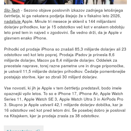
- Sezono objave poslovnih izkazov zadnjega letošnjega
Slo-Tech
četrtletja, ki ga nekatera podjetja štejejo že v fiskalno leto 2026,
nadaljuje
Apple. Minule tri mesece je sklenil s 144 milijardami
dolarjev prihodkov, kar je 15 odstotkov več kot v enakem obdobju
leto pred tem in največ v zgodovini. Še vedno drži, da je Apple v
glavnem enako iPhone.
Prihodki od prodaje iPhona so znašali 85,3 milijarde dolarjev ali 23
odstotkov več kot leto poprej. Prodaja iPadov je prinesla 8,6
milijarde dolarjev, Macov pa 8,4 milijarde dolarjev. Oddelek za
preostale naprave, torej razne pametne ure in druge pripomočke,
je ustvaril 11,5 milijarde dolarjev prihodkov. Čedalje pomembnejše
postajajo storitve, kjer so zbrali 30 milijard dolarjev.
Vse novosti, ki jih je Apple v tem četrtletju predstavil, bodo imele
opaznejši vpliv letos. To so e iPhone 17, iPhone Air, Apple Watch
Series 11, Apple Watch SE 3, Apple Watch Ultra 3 in AirPods Pro
3. Skupno je Apple ustvaril 42,1 milijarde dolarjev dobička, kar je
16 odstotkov več kot pred letom dni. Še posebej dobro je posloval
na Kitajskem, kjer je prodaja zrasla za 38 odstotkov.