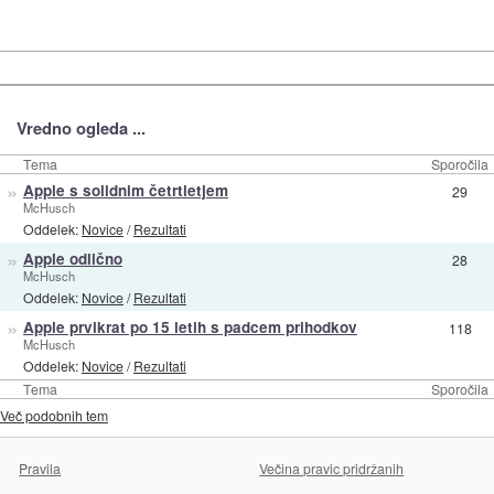
Vredno ogleda ...
Tema
Sporočila
»
Apple s solidnim četrtletjem
29
McHusch
Oddelek:
Novice
/
Rezultati
»
Apple odlično
28
McHusch
Oddelek:
Novice
/
Rezultati
»
Apple prvikrat po 15 letih s padcem prihodkov
118
McHusch
Oddelek:
Novice
/
Rezultati
Tema
Sporočila
Več podobnih tem
Pravila
Večina pravic pridržanih