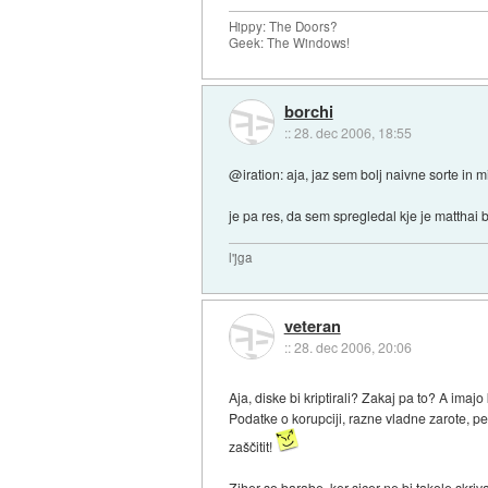
Hippy: The Doors?
Geek: The Windows!
borchi
::
28. dec 2006, 18:55
@iration: aja, jaz sem bolj naivne sorte in mi
je pa res, da sem spregledal kje je matthai 
l'jga
veteran
::
28. dec 2006, 20:06
Aja, diske bi kriptirali? Zakaj pa to? A imajo
Podatke o korupciji, razne vladne zarote, pe
zaščitit!
Ziher so barabe, ker sicer ne bi takole skri