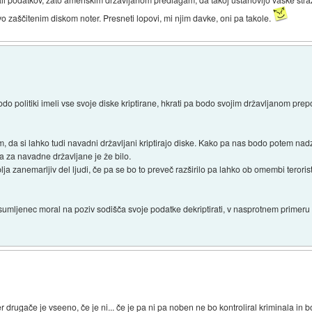
o zaščitenim diskom noter. Presneti lopovi, mi njim davke, oni pa takole.
o politiki imeli vse svoje diske kriptirane, hkrati pa bodo svojim državljanom pre
, da si lahko tudi navadni državljani kriptirajo diske. Kako pa nas bodo potem nadzi
a za navadne državljane je že bilo.
lja zanemarljiv del ljudi, če pa se bo to preveč razširilo pa lahko ob omembi terorist
sumljenec moral na poziv sodišča svoje podatke dekriptirati, v nasprotnem primeru 
 drugače je vseeno, če je ni... če je pa ni pa noben ne bo kontroliral kriminala in 