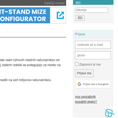
Išči:
Zadnje novice
Prijava
diski vseh njihovih vladnih računalnikov od
Zapomni si me
j
, katerih izdelki se potegujejo za mesto na
stili na več milijonov računalnikov.
nov uporabnik
pozabili geslo?