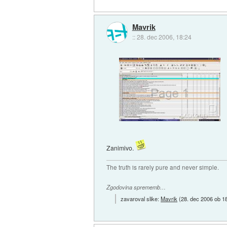
Mavrik
::
28. dec 2006, 18:24
Zanimivo.
The truth is rarely pure and never simple.
Zgodovina sprememb…
zavaroval slike:
Mavrik
(
28. dec 2006 ob 1