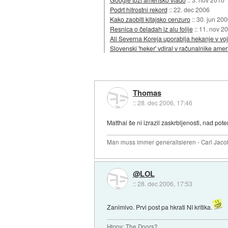
Podrt hitrostni rekord
::
22. dec 2006
Kako zaobiti kitajsko cenzuro
::
30. jun 200
Resnica o čeladah iz alu folije
::
11. nov 2
Ali Severna Koreja uporablja hekanje v v
Slovenski 'heker' vdiral v računalnike ame
Thomas
::
28. dec 2006, 17:46
Matthai še ni izrazil zaskrbljenosti, nad po
Man muss immer generalisieren - Carl Jaco
@LOL
::
28. dec 2006, 17:53
Zanimivo. Prvi post pa hkrati NI kritika.
Hippy: The Doors?