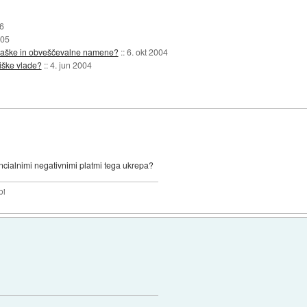
6
005
ojaške in obveščevalne namene?
::
6. okt 2004
riške vlade?
::
4. jun 2004
tencialnimi negativnimi platmi tega ukrepa?
bi