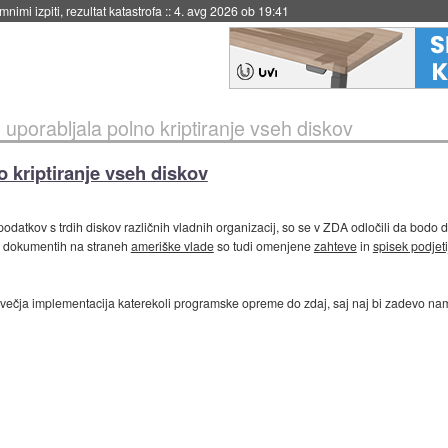
eto za večkratno uporabo
::
4. avg 2026 ob 19:41
uporabljala polno kriptiranje vseh diskov
 kriptiranje vseh diskov
odatkov s trdih diskov različnih vladnih organizacij, so se v ZDA odločili da bodo 
V dokumentih na straneh
ameriške vlade
so tudi omenjene
zahteve
in
spisek podjeti
ajvečja implementacija katerekoli programske opreme do zdaj, saj naj bi zadevo name