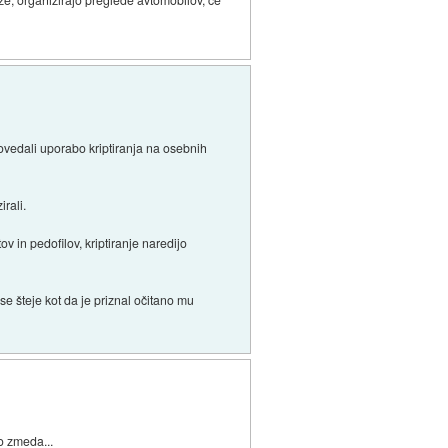
povedali uporabo kriptiranja na osebnih
rali.
ov in pedofilov, kriptiranje naredijo
se šteje kot da je priznal očitano mu
bo zmeda...