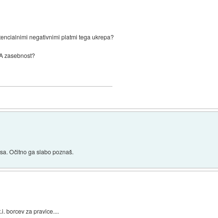
potencialnimi negativnimi platmi tega ukrepa?
n ZA zasebnost?
sa. Očitno ga slabo poznaš.
. borcev za pravice....