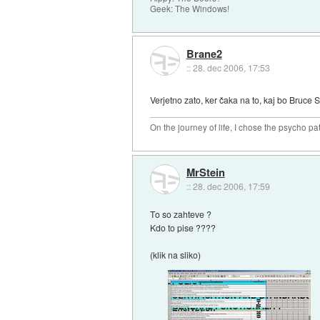
Geek: The Windows!
Brane2
::
28. dec 2006, 17:53
Verjetno zato, ker čaka na to, kaj bo Bruce S
On the journey of life, I chose the psycho pa
MrStein
::
28. dec 2006, 17:59
To so zahteve ?
Kdo to pise ????
(klik na sliko)