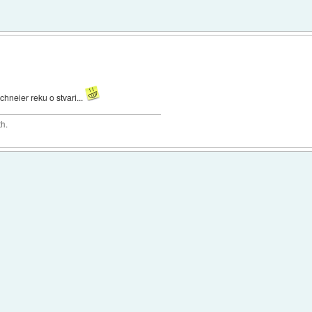
chneier reku o stvari...
th.