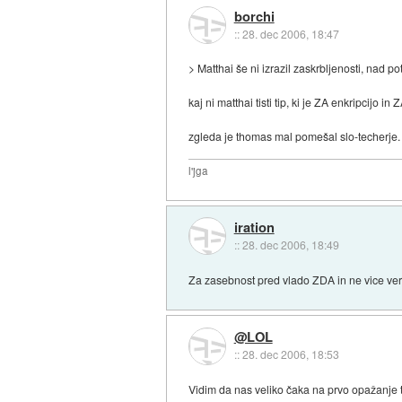
borchi
::
28. dec 2006, 18:47
> Matthai še ni izrazil zaskrbljenosti, nad 
kaj ni matthai tisti tip, ki je ZA enkripcijo i
zgleda je thomas mal pomešal slo-techerje.
l'jga
iration
::
28. dec 2006, 18:49
Za zasebnost pred vlado ZDA in ne vice ver
@LOL
::
28. dec 2006, 18:53
Vidim da nas veliko čaka na prvo opažanje t.i