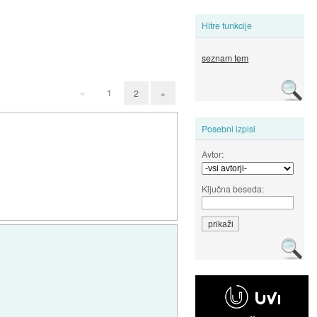
Hitre funkcije
seznam tem
«
1
2
»
Posebni izpisi
Avtor:
Ključna beseda: