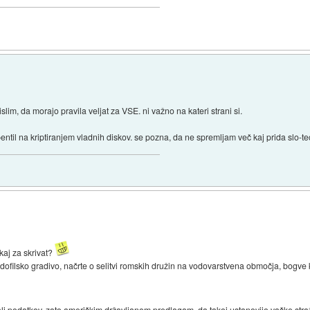
slim, da morajo pravila veljat za VSE. ni važno na kateri strani si.
bentil na kriptiranjem vladnih diskov. se pozna, da ne spremljam več kaj prida slo-t
 kaj za skrivat?
dofilsko gradivo, načrte o selitvi romskih družin na vodovarstvena območja, bogve kaj
vali podatkov, zato ameriškim državljanom predlagam, da takoj ustanovijo vaške str