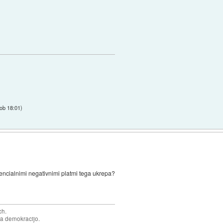
ob 18:01
)
otencialnimi negativnimi platmi tega ukrepa?
ch.
za demokracijo.