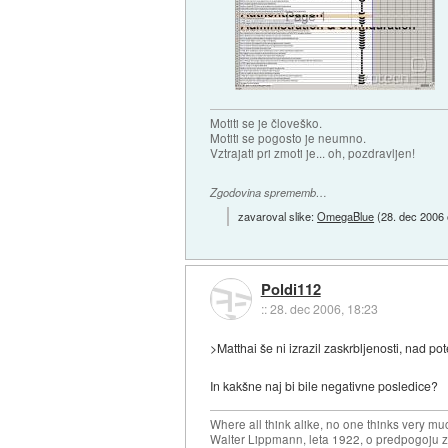
Motiti se je človeško.
Motiti se pogosto je neumno.
Vztrajati pri zmoti je... oh, pozdravljen!
Zgodovina sprememb…
zavaroval slike:
OmegaBlue
(
28. dec 2006 
Poldi112
::
28. dec 2006, 18:23
>Matthai še ni izrazil zaskrbljenosti, nad p
In kakšne naj bi bile negativne posledice?
Where all think alike, no one thinks very mu
Walter Lippmann, leta 1922, o predpogoju 