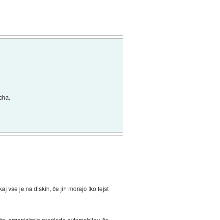
echa.
 vse je na diskih, če jih morajo tko fejst
aže, organizirajo preglede avtomobilov, če