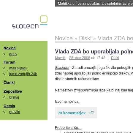
Evropska vesoljska agencija razvija svojo rak
Novice
»
Diski
»
Vlada ZDA bo 
Novice
Vlada ZDA bo uporabljala polno
arhiv
Mavrik
::
28. dec 2006
ob 17:43
Diski
Forum
Slashdot
- Zaradi precejšnjega števila pobeglih p
mali oglasi
zdaj naprej uporabljali
polno enkripcijo diskov
. 
teme zadnjih 24h
diskih vladnih računalnikov.
Članki
Namestitev
zmagovalnega
izdelka bi naj bila n
Zaposlitve
brskaj
Izvorna novica
.
Ostalo
pravila
73 komentarjev
Preberite si še…
Google toži ameriško vlado
::
3. nov 2010