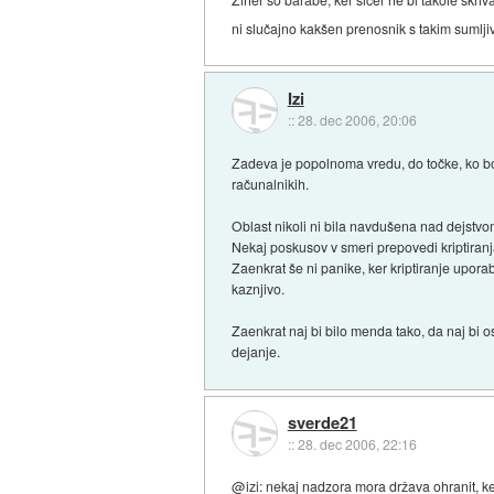
ni slučajno kakšen prenosnik s takim sumljiv
Izi
::
28. dec 2006, 20:06
Zadeva je popolnoma vredu, do točke, ko bod
računalnikih.
Oblast nikoli ni bila navdušena nad dejstvom
Nekaj poskusov v smeri prepovedi kriptiranj
Zaenkrat še ni panike, ker kriptiranje uporab
kaznjivo.
Zaenkrat naj bi bilo menda tako, da naj bi o
dejanje.
sverde21
::
28. dec 2006, 22:16
@izi: nekaj nadzora mora država ohranit, ker