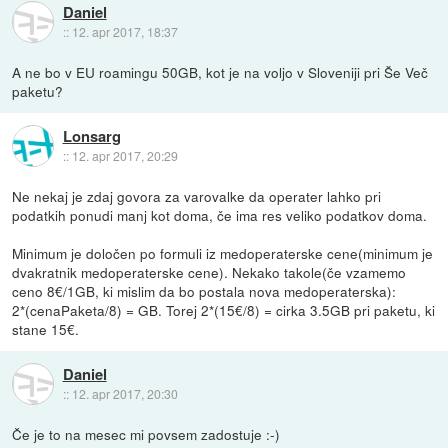
Daniel
::
12. apr 2017, 18:37
A ne bo v EU roamingu 50GB, kot je na voljo v Sloveniji pri Še Več
paketu?
Lonsarg
::
12. apr 2017, 20:29
Ne nekaj je zdaj govora za varovalke da operater lahko pri
podatkih ponudi manj kot doma, če ima res veliko podatkov doma.
Minimum je določen po formuli iz medoperaterske cene(minimum je
dvakratnik medoperaterske cene). Nekako takole(če vzamemo
ceno 8€/1GB, ki mislim da bo postala nova medoperaterska):
2*(cenaPaketa/8) = GB. Torej 2*(15€/8) = cirka 3.5GB pri paketu, ki
stane 15€.
Daniel
::
12. apr 2017, 20:30
Če je to na mesec mi povsem zadostuje :-)