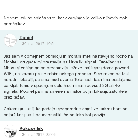
Ne vem kok se splača vzet, ker dvomimda je veliko njihovih mobi
naročnikov...
Daniel
::
30. mar 2017, 10:51
Jaz sem v obmejnem območju in moram imeti nastavljeno ročno na
Mobitel, drugače mi prestavlja na Hrvaški signal. Omejitev na 1
Mbps mi večinoma ne predstavlja težave, saj imam doma povsod
WIFI, na terenu pa ne rabim nekega prenosa. Smo ravno na taki
nerodni lokaciji, da smo med dvema Telemach baznima postajama,
pa kljub temu v spodnjem delu hiše nimam povsod 3G ali 4G
signala, Mobitel pa ima antene na malce boljši lokaciji, zato dela
brez težav.
Čakam na Junij, ko padejo mednarodne omejitve, takrat bom pa
najbrž kar pustil na avtomatiki, če bo tako kot pravijo.
Kokosvilek
::
30. mar 2017, 22:05