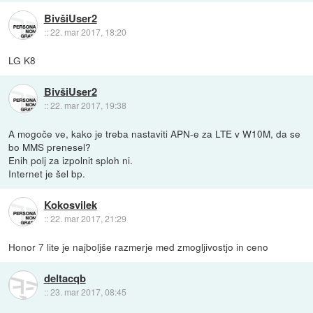
BivšiUser2
::
22. mar 2017, 18:20
LG K8
BivšiUser2
::
22. mar 2017, 19:38
A mogoče ve, kako je treba nastaviti APN-e za LTE v W10M, da se
bo MMS prenesel?
Enih polj za izpolnit sploh ni.
Internet je šel bp.
Kokosvilek
::
22. mar 2017, 21:29
Honor 7 lite je najboljše razmerje med zmogljivostjo in ceno
deltacqb
::
23. mar 2017, 08:45