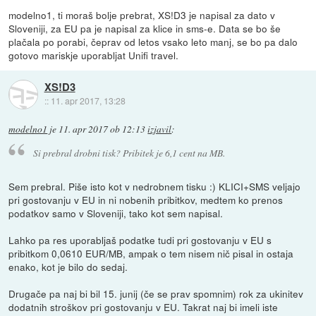
modelno1, ti moraš bolje prebrat, XS!D3 je napisal za dato v
Sloveniji, za EU pa je napisal za klice in sms-e. Data se bo še
plačala po porabi, čeprav od letos vsako leto manj, se bo pa dalo
gotovo mariskje uporabljat Unifi travel.
XS!D3
::
11. apr 2017, 13:28
modelno1
je
11. apr 2017 ob 12:13
izjavil
:
Si prebral drobni tisk? Pribitek je 6,1 cent na MB.
Sem prebral. Piše isto kot v nedrobnem tisku :) KLICI+SMS veljajo
pri gostovanju v EU in ni nobenih pribitkov, medtem ko prenos
podatkov samo v Sloveniji, tako kot sem napisal.
Lahko pa res uporabljaš podatke tudi pri gostovanju v EU s
pribitkom 0,0610 EUR/MB, ampak o tem nisem nič pisal in ostaja
enako, kot je bilo do sedaj.
Drugače pa naj bi bil 15. junij (če se prav spomnim) rok za ukinitev
dodatnih stroškov pri gostovanju v EU. Takrat naj bi imeli iste