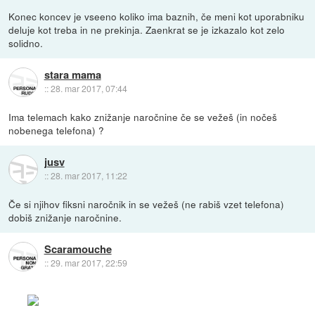
Konec koncev je vseeno koliko ima baznih, če meni kot uporabniku
deluje kot treba in ne prekinja. Zaenkrat se je izkazalo kot zelo
solidno.
stara mama
::
28. mar 2017, 07:44
Ima telemach kako znižanje naročnine če se vežeš (in nočeš
nobenega telefona) ?
jusv
::
28. mar 2017, 11:22
Če si njihov fiksni naročnik in se vežeš (ne rabiš vzet telefona)
dobiš znižanje naročnine.
Scaramouche
::
29. mar 2017, 22:59