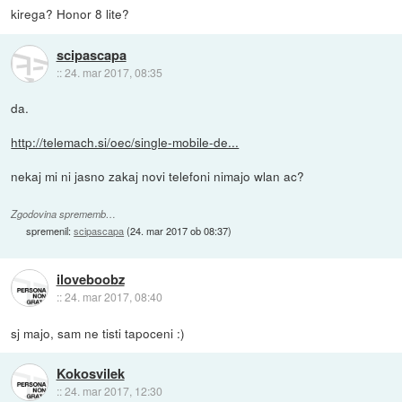
kirega? Honor 8 lite?
scipascapa
::
24. mar 2017, 08:35
da.
http://telemach.si/oec/single-mobile-de...
nekaj mi ni jasno zakaj novi telefoni nimajo wlan ac?
Zgodovina sprememb…
spremenil:
scipascapa
(
24. mar 2017 ob 08:37
)
iloveboobz
::
24. mar 2017, 08:40
sj majo, sam ne tisti tapoceni :)
Kokosvilek
::
24. mar 2017, 12:30