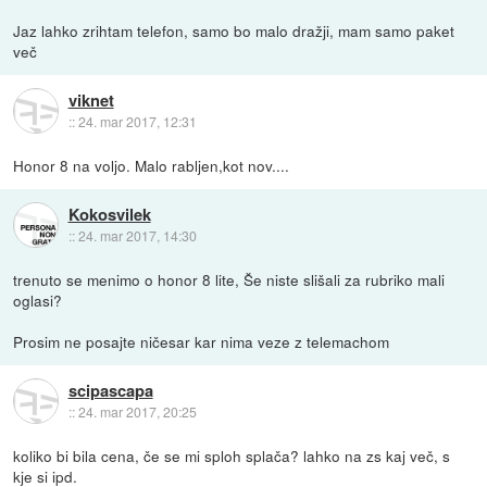
Jaz lahko zrihtam telefon, samo bo malo dražji, mam samo paket
več
viknet
::
24. mar 2017, 12:31
Honor 8 na voljo. Malo rabljen,kot nov....
Kokosvilek
::
24. mar 2017, 14:30
trenuto se menimo o honor 8 lite, Še niste slišali za rubriko mali
oglasi?
Prosim ne posajte ničesar kar nima veze z telemachom
scipascapa
::
24. mar 2017, 20:25
koliko bi bila cena, če se mi sploh splača? lahko na zs kaj več, s
kje si ipd.