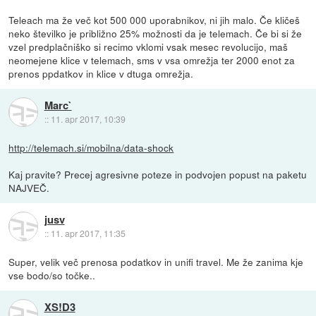
Teleach ma že več kot 500 000 uporabnikov, ni jih malo. Če kličeš
neko številko je približno 25% možnosti da je telemach. Če bi si že
vzel predplačniško si recimo vklomi vsak mesec revolucijo, maš
neomejene klice v telemach, sms v vsa omrežja ter 2000 enot za
prenos ppdatkov in klice v dtuga omrežja.
Marc`
::
11. apr 2017, 10:39
http://telemach.si/mobilna/data-shock
Kaj pravite? Precej agresivne poteze in podvojen popust na paketu
NAJVEČ.
jusv
::
11. apr 2017, 11:35
Super, velik več prenosa podatkov in unifi travel. Me že zanima kje
vse bodo/so točke..
XS!D3