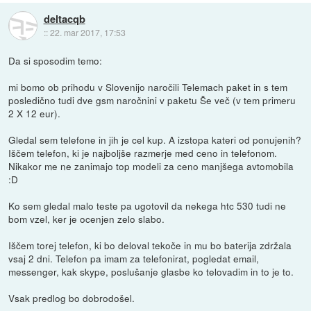
deltacqb
::
22. mar 2017, 17:53
Da si sposodim temo:
mi bomo ob prihodu v Slovenijo naročili Telemach paket in s tem
posledično tudi dve gsm naročnini v paketu Še več (v tem primeru
2 X 12 eur).
Gledal sem telefone in jih je cel kup. A izstopa kateri od ponujenih?
Iščem telefon, ki je najboljše razmerje med ceno in telefonom.
Nikakor me ne zanimajo top modeli za ceno manjšega avtomobila
:D
Ko sem gledal malo teste pa ugotovil da nekega htc 530 tudi ne
bom vzel, ker je ocenjen zelo slabo.
Iščem torej telefon, ki bo deloval tekoče in mu bo baterija zdržala
vsaj 2 dni. Telefon pa imam za telefonirat, pogledat email,
messenger, kak skype, poslušanje glasbe ko telovadim in to je to.
Vsak predlog bo dobrodošel.