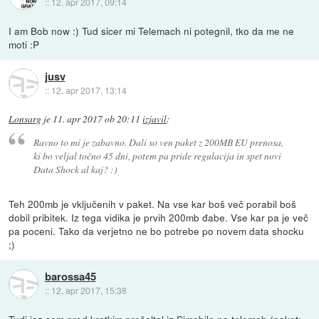
::
12. apr 2017, 09:14
I am Bob now :) Tud sicer mi Telemach ni potegnil, tko da me ne
moti :P
jusv
::
12. apr 2017, 13:14
Lonsarg
je
11. apr 2017 ob 20:11
izjavil
:
Ravno to mi je zabavno. Dali so ven paket z 200MB EU prenosa,
ki bo veljal točno 45 dni, potem pa pride regulacija in spet novi
Data Shock al kaj? :)
Teh 200mb je vključenih v paket. Na vse kar boš več porabil boš
dobil pribitek. Iz tega vidika je prvih 200mb đabe. Vse kar pa je več
pa poceni. Tako da verjetno ne bo potrebe po novem data shocku
;)
barossa45
::
12. apr 2017, 15:38