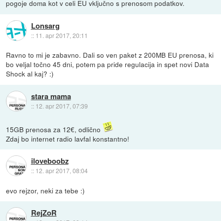
pogoje doma kot v celi EU vključno s prenosom podatkov.
Lonsarg
::
11. apr 2017, 20:11
Ravno to mi je zabavno. Dali so ven paket z 200MB EU prenosa, ki
bo veljal točno 45 dni, potem pa pride regulacija in spet novi Data
Shock al kaj? :)
stara mama
::
12. apr 2017, 07:39
15GB prenosa za 12€, odlično
Zdaj bo internet radio lavfal konstantno!
iloveboobz
::
12. apr 2017, 08:04
evo rejzor, neki za tebe :)
RejZoR