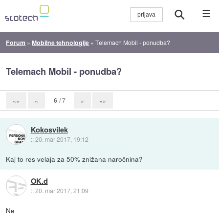
☰
Forum
»
Mobilne tehnologije
»
Telemach Mobil - ponudba?
Telemach Mobil - ponudba?
6
/ 7
««
«
»
»»
Kokosvilek
::
20. mar 2017, 19:12
Kaj to res velaja za 50% znižana naročnina?
OK.d
::
20. mar 2017, 21:09
Ne