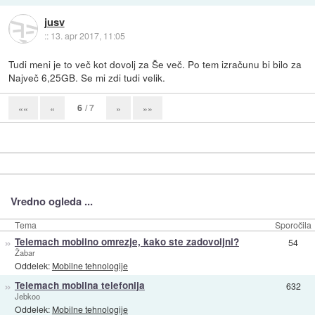
jusv
::
13. apr 2017, 11:05
Tudi meni je to več kot dovolj za Še več. Po tem izračunu bi bilo za
Največ 6,25GB. Se mi zdi tudi velik.
6
/ 7
««
«
»
»»
Vredno ogleda ...
Tema
Sporočila
»
Telemach mobilno omrezje, kako ste zadovoljni?
54
Žabar
Oddelek:
Mobilne tehnologije
»
Telemach mobilna telefonija
632
Jebkoo
Oddelek:
Mobilne tehnologije