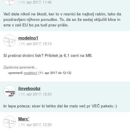
::
11. apr 2017, 11:46
Več date nikoli ne škodi, ker to v resnici še najbolj rabim, tako da
pozdravljam njihovo ponudbo. To, da so že sedaj vključili klice in
sms v celi EU bo pa tudi prav prišlo.
modelno1
::
11. apr 2017, 12:13
Si prebral drobni tisk? Pribitek je 6,1 cent na MB.
Zgodovina sprememb…
spremenil:
modelno1
(
11. apr 2017 ob 12:13
)
iloveboobz
::
11. apr 2017, 12:20
kr lepa poteza; sicer bi lahko dal še malo več pr VEČ paketu :)
Marc`
::
11. apr 2017, 12:30