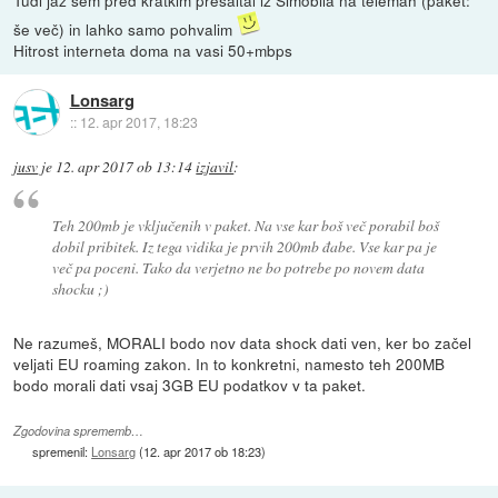
Tudi jaz sem pred kratkim prešaltal iz Simobila na telemah (paket:
še več) in lahko samo pohvalim
Hitrost interneta doma na vasi 50+mbps
Lonsarg
::
12. apr 2017, 18:23
jusv
je
12. apr 2017 ob 13:14
izjavil
:
Teh 200mb je vključenih v paket. Na vse kar boš več porabil boš
dobil pribitek. Iz tega vidika je prvih 200mb đabe. Vse kar pa je
več pa poceni. Tako da verjetno ne bo potrebe po novem data
shocku ;)
Ne razumeš, MORALI bodo nov data shock dati ven, ker bo začel
veljati EU roaming zakon. In to konkretni, namesto teh 200MB
bodo morali dati vsaj 3GB EU podatkov v ta paket.
Zgodovina sprememb…
spremenil:
Lonsarg
(
12. apr 2017 ob 18:23
)