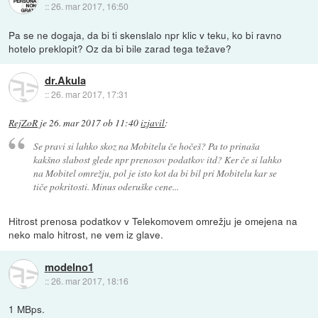
::
26. mar 2017, 16:50
Pa se ne dogaja, da bi ti skenslalo npr klic v teku, ko bi ravno
hotelo preklopit? Oz da bi bile zarad tega težave?
dr.Akula
::
26. mar 2017, 17:31
RejZoR
je
26. mar 2017 ob 11:40
izjavil
:
Se pravi si lahko skoz na Mobitelu če hočeš? Pa to prinaša
kakšno slabost glede npr prenosov podatkov itd? Ker če si lahko
na Mobitel omrežju, pol je isto kot da bi bil pri Mobitelu kar se
tiče pokritosti. Minus oderuške cene...
Hitrost prenosa podatkov v Telekomovem omrežju je omejena na
neko malo hitrost, ne vem iz glave.
modelno1
::
26. mar 2017, 18:16
1 MBps.