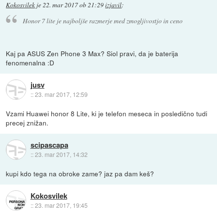
Kokosvilek
je
22. mar 2017 ob 21:29
izjavil
:
Honor 7 lite je najboljše razmerje med zmogljivostjo in ceno
Kaj pa ASUS Zen Phone 3 Max? Siol pravi, da je baterija
fenomenalna :D
jusv
::
23. mar 2017, 12:59
Vzami Huawei honor 8 Lite, ki je telefon meseca in posledično tudi
precej znižan.
scipascapa
::
23. mar 2017, 14:32
kupi kdo tega na obroke zame? jaz pa dam keš?
Kokosvilek
::
23. mar 2017, 19:45