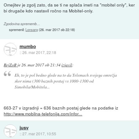
Omejitev je zgolj zato, da se ti ne splača imeti na "mobitel only", ker
bi drugače kdo nastavil ročno na Mobitel-only.
Zgodovina sprememb…
spremenil:
Lonsarg
(
26. mar 2017 ob 22:18
)
mumbo
::
26. mar 2017, 22:18
RejZoR
je
26. mar 2017 ob 21:34
izjavil
:
Eh, to je pol bedno glede na to da Telemach svojega omrežja
skor nima (300 baznih postaj vs 1000-1300 od
Simobila/Mobitela...
663-27 v izgradnji = 636 baznih postaj glede na podatke iz
http://www.mobilna-telefonija.com/infor...
jusv
::
27. mar 2017, 10:55