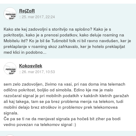
RejZoR
::
25. mar 2017, 22:24
Kako ste kej zadovoljni s storitvijo na splošno? Kako je s
pokritostjo, kako je a prenosi podatkov, kako deluje roaming na
Mobitelu itd? Ko je bil še Tušmobil folk ni bil ravno navdušen, ker je
preklaplanje v roaming skoz zafrkavalo, ker je hotelo preklapljat
med klici in podobno...
Kokosvilek
::
26. mar 2017, 10:53
sem zelo zadovoljen, živimo na vasi, pri nas doma ima telemach
odlično pokritost, boljšo od simobila. Edino kje me je malo
razočaral signal je pri mobilnih podatkih v kakšnih kletnih garažah
ali kaj takega, tam se pa brez problema menja na telekom, tudi
mobilni delajo brez stroškov in problemov prek telekomovea
signala.
Če pa se ti ne da menjavat signala pa hočeš bit ziher pa bodi
vedno povezan na telekomov signal :)