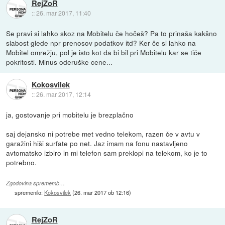
RejZoR
::
26. mar 2017, 11:40
Se pravi si lahko skoz na Mobitelu če hočeš? Pa to prinaša kakšno
slabost glede npr prenosov podatkov itd? Ker če si lahko na
Mobitel omrežju, pol je isto kot da bi bil pri Mobitelu kar se tiče
pokritosti. Minus oderuške cene...
Kokosvilek
::
26. mar 2017, 12:14
ja, gostovanje pri mobitelu je brezplačno
saj dejansko ni potrebe met vedno telekom, razen če v avtu v
garažini hiši surfate po net. Jaz imam na fonu nastavljeno
avtomatsko izbiro in mi telefon sam preklopi na telekom, ko je to
potrebno.
Zgodovina sprememb…
spremenilo:
Kokosvilek
(
26. mar 2017 ob 12:16
)
RejZoR