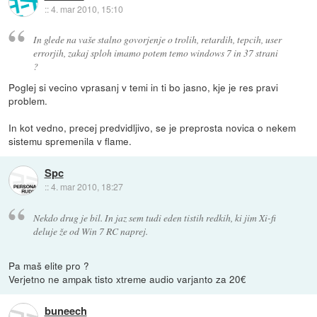
::
4. mar 2010, 15:10
In glede na vaše stalno govorjenje o trolih, retardih, tepcih, user
errorjih, zakaj sploh imamo potem temo windows 7 in 37 strani
?
Poglej si vecino vprasanj v temi in ti bo jasno, kje je res pravi
problem.
In kot vedno, precej predvidljivo, se je preprosta novica o nekem
sistemu spremenila v flame.
Spc
::
4. mar 2010, 18:27
Nekdo drug je bil. In jaz sem tudi eden tistih redkih, ki jim Xi-fi
deluje že od Win 7 RC naprej.
Pa maš elite pro ?
Verjetno ne ampak tisto xtreme audio varjanto za 20€
buneech