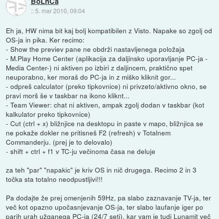
BoLhCa
::
5. mar 2010, 09:04
Eh ja, HW nima bit kaj bolj kompatibilen z Visto. Napake so zgolj od
OS-ja in pika. Ker recimo:
- Show the previev pane ne obdrži nastavljenega položaja
- M.Play Home Center (aplikacija za daljinsko uporavljanje PC-ja -
Media Center-) ni aktiven po izbiri z daljincem, praktično spet
neuporabno, ker moraš do PC-ja in z miško kliknit gor...
- odpreš calculator (preko tipkovnice) ni privzeto/aktivno okno, se
pravi morš še v taskbar na ikono kliknt...
- Team Viewer: chat ni aktiven, ampak zgolj dodan v taskbar (kot
kalkulator preko tipkovnice)
- Cut (ctrl + x) bližnjice na desktopu in paste v mapo, bližnjica se
ne pokaže dokler ne pritisneš F2 (refresh) v Totalnem
Commanderju. (prej je to delovalo)
- shift + ctrl + f1 v TC-ju večinoma časa ne deluje
za teh "par" "napakic" je kriv OS in nič drugega. Recimo 2 in 3
točka sta totalno neodpustljivi!!!
Pa dodajte že prej omenjenih 59Hz, pa slabo zaznavanje TV-ja, ter
več kot opazno upočasnjevanje OS-ja, ter slabo laufanje iger po
parih urah užganega PC-ja (24/7 seti), kar vam je tudi Lunamit več