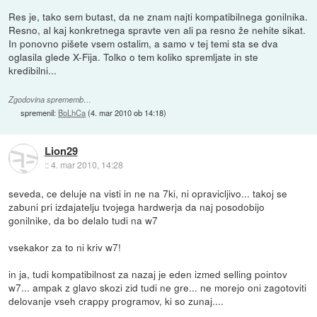
Res je, tako sem butast, da ne znam najti kompatibilnega gonilnika.
Resno, al kaj konkretnega spravte ven ali pa resno že nehite sikat.
In ponovno pišete vsem ostalim, a samo v tej temi sta se dva
oglasila glede X-Fija. Tolko o tem koliko spremljate in ste
kredibilni...
Zgodovina sprememb…
spremenil:
BoLhCa
(
4. mar 2010 ob 14:18
)
Lion29
::
4. mar 2010, 14:28
seveda, ce deluje na visti in ne na 7ki, ni opravicljivo... takoj se
zabuni pri izdajatelju tvojega hardwerja da naj posodobijo
gonilnike, da bo delalo tudi na w7
vsekakor za to ni kriv w7!
in ja, tudi kompatibilnost za nazaj je eden izmed selling pointov
w7... ampak z glavo skozi zid tudi ne gre... ne morejo oni zagotoviti
delovanje vseh crappy programov, ki so zunaj....