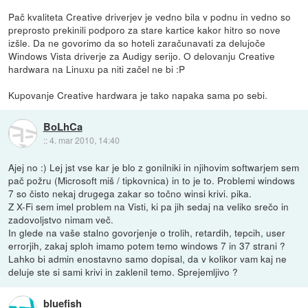
Pač kvaliteta Creative driverjev je vedno bila v podnu in vedno so
preprosto prekinili podporo za stare kartice kakor hitro so nove
izšle. Da ne govorimo da so hoteli zaračunavati za delujoče
Windows Vista driverje za Audigy serijo. O delovanju Creative
hardwara na Linuxu pa niti začel ne bi :P
Kupovanje Creative hardwara je tako napaka sama po sebi.
BoLhCa
::
4. mar 2010, 14:40
Ajej no :) Lej jst vse kar je blo z gonilniki in njihovim softwarjem sem
pač požru (Microsoft miš / tipkovnica) in to je to. Problemi windows
7 so čisto nekaj drugega zakar so točno winsi krivi. pika.
Z X-Fi sem imel problem na Visti, ki pa jih sedaj na veliko srečo in
zadovoljstvo nimam več.
In glede na vaše stalno govorjenje o trolih, retardih, tepcih, user
errorjih, zakaj sploh imamo potem temo windows 7 in 37 strani ?
Lahko bi admin enostavno samo dopisal, da v kolikor vam kaj ne
deluje ste si sami krivi in zaklenil temo. Sprejemljivo ?
bluefish