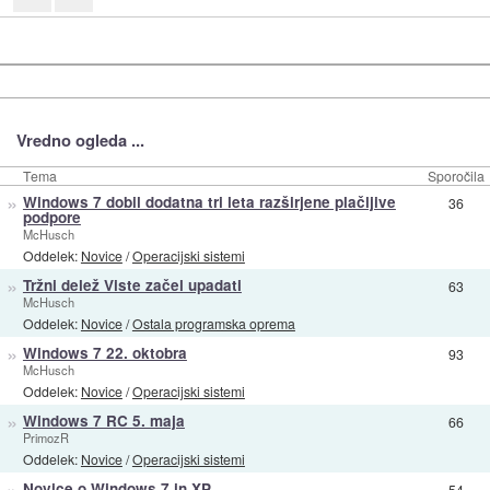
Vredno ogleda ...
Tema
Sporočila
»
Windows 7 dobil dodatna tri leta razširjene plačljive
36
podpore
McHusch
Oddelek:
Novice
/
Operacijski sistemi
»
Tržni delež Viste začel upadati
63
McHusch
Oddelek:
Novice
/
Ostala programska oprema
»
Windows 7 22. oktobra
93
McHusch
Oddelek:
Novice
/
Operacijski sistemi
»
Windows 7 RC 5. maja
66
PrimozR
Oddelek:
Novice
/
Operacijski sistemi
»
Novice o Windows 7 in XP
54