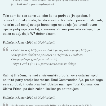
(kot kalkulator preko tipkovnice)
Tole sem šel res samo za tebe še na parih pc-jih sprobat, in
povsod normalno dela, tko da si očitno ti v tistem procentu ali dveh,
katerim pač nekaj takega banalnega ne deluje (ponavadi ravno
izjeme potrjujejo pravilo), v vsakem primeru prevlada večina, to je
pa za sedaj, da je W7 dober sistem.
BoLhCa
je
5. mar 2010 ob 09:04
izjavil
:
- Cut (ctrl + x) bližnjice na desktopu in paste v mapo, bližnjica
se ne pokaže dokler ne pritisneš F2 (refresh) v Totalnem
Commanderju. (prej je to delovalo)
- shift + ctrl + f1 v TC-ju večinoma časa ne deluje
Kaj naj ti rečem, ne mešat sistemskih programov z ostalimi, sploh
pa third-party orodja kot recimo Total Commander. Aja, pa tudi tega
sem sprobal, in dela prav kul, ubistvu mam gor Total Commander
Ultima Prime, pa dela zakon, kolikor ga potrebujem.
BoLhCa
je
5. mar 2010 ob 09:04
izjavil
:
Pa dodajte že prej omenjenih 59Hz, pa slabo zaznavanje TV-ja,