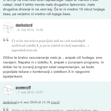
nalepi, imaš ti lahko morda malo drugačno tipkovnico, malo
drugačne driverje in ne vem kaj. Če to ni vredno 10 minut tvojega
časa, pa verjetno ni vredno niti tujega časa.
darkolord
::
6. mar 2010, 13:36
Če se bo ista težava pojavljala tudi na vseh naslednjih
različicah izdelka X, je pa ta izdelek res bolj napreden... v
naprednih težavah.
Očitno te bralno razumevanje malo je.., ampak nič hudega, smo
navajeni. Napaka ni v izdelku X, ampak v zunanjem programu. In
dokler bo ta zunanji program ostal nespremenjen, se bodo
pojavljale težave v kombinaciji z izdelkom X in njegovimi
izpeljankami.
poweroff
::
7. mar 2010, 10:07
darkolord
je
6. mar 2010 ob 13:36
izjavil
:
Očitno te bralno razumevanje malo je.., ampak nič hudega, smo