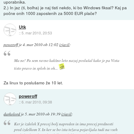
uporabnika.
2.) In jaz (ti, bolha) je naj tisti nekdo, ki bo Windows fiksal? Kaj pa
počne onih 1000 zaposlenih za 5000 EUR plače?
Utk
::
5. mar 2010, 20:53
poweroff
je
4. mar 2010 ob 12:02
izjavil
:
Ma ne! Pa sem ravno kakšno leto nazaj poslušal kako je pa Vista
tisto pravo in sploh in oh...
Za linux to poslušamo že 10 let.
poweroff
::
6. mar 2010, 09:38
darkolord
je
5. mar 2010 ob 19:39
izjavil
:
Ker je izdelek X precej bolj napreden in ima precej prednosti
pred izdelkom Y. In ker se bo ista težava pojavljala tudi na vseh