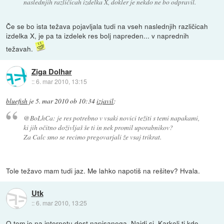
naslednjih različicah izdelka X, dokler je nekdo ne bo odpravil.
Če se bo ista težava pojavljala tudi na vseh naslednjih različicah
izdelka X, je pa ta izdelek res bolj napreden... v naprednih
težavah.
Ziga Dolhar
::
6. mar 2010, 13:15
bluefish
je
5. mar 2010 ob 10:34
izjavil
:
@BoLhCa: je res potrebno v vsaki novici težiti s temi napakami,
ki jih očitno doživljaš še ti in nek promil uporabnikov?
Za Calc smo se recimo pregovarjali že vsaj trikrat.
Tole težavo mam tudi jaz. Me lahko napotiš na rešitev? Hvala.
Utk
::
6. mar 2010, 13:25
O tem je na internetu dost napisanega. Najdi si. Karkoli ti kdo