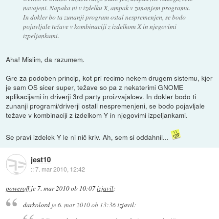
navajeni. Napaka ni v izdelku X, ampak v zunanjem programu.
In dokler bo ta zunanji program ostal nespremenjen, se bodo
pojavljale težave v kombinaciji z izdelkom X in njegovimi
izpeljankami.
Aha! Mislim, da razumem.
Gre za podoben princip, kot pri recimo nekem drugem sistemu, kjer
je sam OS sicer super, težave so pa z nekaterimi GNOME
aplikacijami in driverji 3rd party proizvajalcev. In dokler bodo ti
zunanji programi/driverji ostali nespremenjeni, se bodo pojavljale
težave v kombinaciji z izdelkom Y in njegovimi izpeljankami.
Se pravi izdelek Y le ni nič kriv. Ah, sem si oddahnil...
jest10
::
7. mar 2010, 12:42
poweroff
je
7. mar 2010 ob 10:07
izjavil
:
darkolord
je
6. mar 2010 ob 13:36
izjavil
: