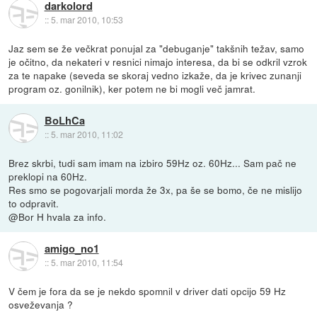
darkolord
::
5. mar 2010, 10:53
Jaz sem se že večkrat ponujal za "debuganje" takšnih težav, samo
je očitno, da nekateri v resnici nimajo interesa, da bi se odkril vzrok
za te napake (seveda se skoraj vedno izkaže, da je krivec zunanji
program oz. gonilnik), ker potem ne bi mogli več jamrat.
BoLhCa
::
5. mar 2010, 11:02
Brez skrbi, tudi sam imam na izbiro 59Hz oz. 60Hz... Sam pač ne
preklopi na 60Hz.
Res smo se pogovarjali morda že 3x, pa še se bomo, če ne mislijo
to odpravit.
@Bor H hvala za info.
amigo_no1
::
5. mar 2010, 11:54
V čem je fora da se je nekdo spomnil v driver dati opcijo 59 Hz
osveževanja ?