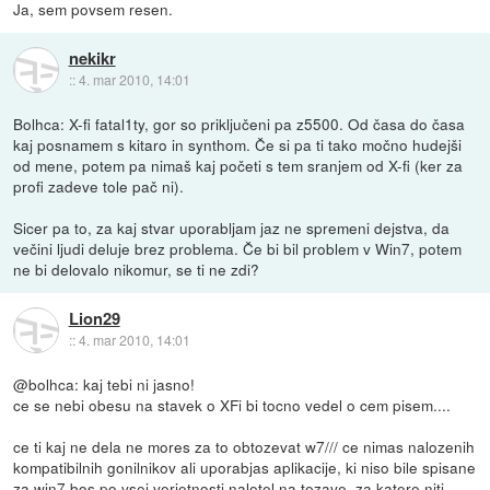
Ja, sem povsem resen.
nekikr
::
4. mar 2010, 14:01
Bolhca: X-fi fatal1ty, gor so priključeni pa z5500. Od časa do časa
kaj posnamem s kitaro in synthom. Če si pa ti tako močno hudejši
od mene, potem pa nimaš kaj početi s tem sranjem od X-fi (ker za
profi zadeve tole pač ni).
Sicer pa to, za kaj stvar uporabljam jaz ne spremeni dejstva, da
večini ljudi deluje brez problema. Če bi bil problem v Win7, potem
ne bi delovalo nikomur, se ti ne zdi?
Lion29
::
4. mar 2010, 14:01
@bolhca: kaj tebi ni jasno!
ce se nebi obesu na stavek o XFi bi tocno vedel o cem pisem....
ce ti kaj ne dela ne mores za to obtozevat w7/// ce nimas nalozenih
kompatibilnih gonilnikov ali uporabjas aplikacije, ki niso bile spisane
za win7 bos po vsej verjetnosti naletel na tezave, za katere niti