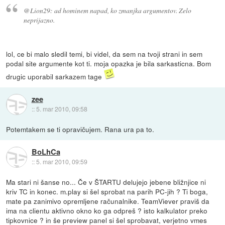
@Lion29:
ad hominem
napad, ko zmanjka argumentov. Zelo
neprijazno.
lol, ce bi malo sledil temi, bi videl, da sem na tvoji strani in sem
podal site argumente kot ti. moja opazka je bila sarkasticna. Bom
drugic uporabil sarkazem tage
zee
::
5. mar 2010, 09:58
Potemtakem se ti opravičujem. Rana ura pa to.
BoLhCa
::
5. mar 2010, 09:59
Ma stari ni šanse no... Če v ŠTARTU delujejo jebene bližnjice ni
kriv TC in konec. m.play si šel sprobat na parih PC-jih ? Ti boga,
mate pa zanimivo opremljene računalnike. TeamViever praviš da
ima na clientu aktivno okno ko ga odpreš ? isto kalkulator preko
tipkovnice ? in še preview panel si šel sprobavat, verjetno vmes