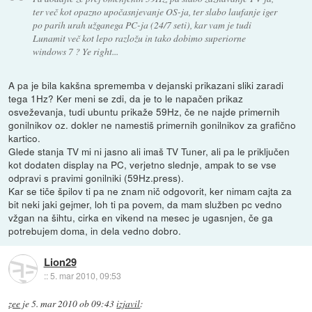
ter več kot opazno upočasnjevanje OS-ja, ter slabo laufanje iger
po parih urah užganega PC-ja (24/7 seti), kar vam je tudi
Lunamit več kot lepo razložu in tako dobimo superiorne
windows 7 ? Ye right...
A pa je bila kakšna sprememba v dejanski prikazani sliki zaradi
tega 1Hz? Ker meni se zdi, da je to le napačen prikaz
osveževanja, tudi ubuntu prikaže 59Hz, če ne najde primernih
gonilnikov oz. dokler ne namestiš primernih gonilnikov za grafično
kartico.
Glede stanja TV mi ni jasno ali imaš TV Tuner, ali pa le priključen
kot dodaten display na PC, verjetno slednje, ampak to se vse
odpravi s pravimi gonilniki (59Hz.press).
Kar se tiče špilov ti pa ne znam nič odgovorit, ker nimam cajta za
bit neki jaki gejmer, loh ti pa povem, da mam služben pc vedno
vžgan na šihtu, cirka en vikend na mesec je ugasnjen, če ga
potrebujem doma, in dela vedno dobro.
Lion29
::
5. mar 2010, 09:53
zee
je
5. mar 2010 ob 09:43
izjavil
: