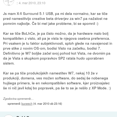
::
4. mar 2010, 23:10
Js mam X-fi Surround 5.1 USB, pa mi dela normalno, kar se tiče
pred namestitvijo creative beta driverjev za win7 pa nažalost ne
pomnim najbolje. Če bi mel jake probleme, bi se spomnil :)
Kar se tiče BoLhCe, je pa čisto možno, da je hardware malo bolj
kompatibilen z visto, ali pa je vista le njegova osebna preferenca.
Pri vsakem je tu faktor subjektivnosti, sploh glede na navajenost in
prve stike z novim OS-om, bodisi Visto na začetku, bodisi 7.
Definitivno je W7 boljše začel svoj pohod kot Vista, ne dvomim pa
da je Vista s skupkom popravkov SP2 ratala hudo uporabnen
sistem.
Kar se pa tiče produkcijskih namestitev W7, nekaj 10 že v
produkciji, domena, ves možen software, do sedaj še nobenega
hujšega primera, le en nekompatibilen software, kjer proizvajalec
še ni nič javil kdaj bo popravek, pa še to se je rešilo z XP Mode. :)
Zgodovina sprememb…
spremenil:
buneech
(
4. mar 2010 ob 23:16
)