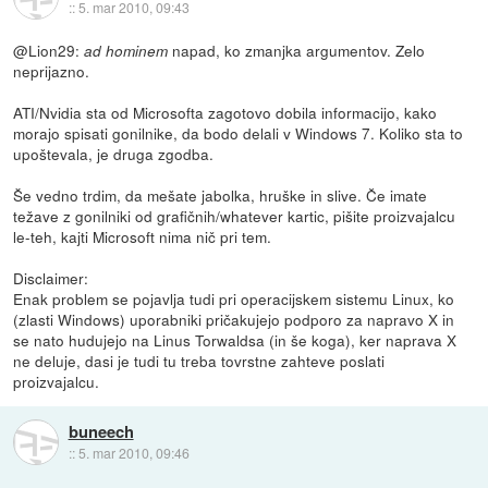
::
5. mar 2010, 09:43
@Lion29:
napad, ko zmanjka argumentov. Zelo
ad hominem
neprijazno.
ATI/Nvidia sta od Microsofta zagotovo dobila informacijo, kako
morajo spisati gonilnike, da bodo delali v Windows 7. Koliko sta to
upoštevala, je druga zgodba.
Še vedno trdim, da mešate jabolka, hruške in slive. Če imate
težave z gonilniki od grafičnih/whatever kartic, pišite proizvajalcu
le-teh, kajti Microsoft nima nič pri tem.
Disclaimer:
Enak problem se pojavlja tudi pri operacijskem sistemu Linux, ko
(zlasti Windows) uporabniki pričakujejo podporo za napravo X in
se nato hudujejo na Linus Torwaldsa (in še koga), ker naprava X
ne deluje, dasi je tudi tu treba tovrstne zahteve poslati
proizvajalcu.
buneech
::
5. mar 2010, 09:46