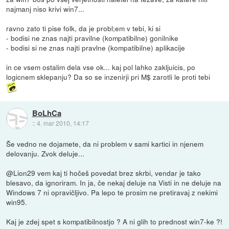
najmanj niso krivi win7...
ravno zato ti pise folk, da je probl;em v tebi, ki si
- bodisi ne znas najti pravilne (kompatibilne) gonilnike
- bodisi si ne znas najti pravlne (kompatibilne) aplikacije
in ce vsem ostalim dela vse ok... kaj pol lahko zakljuicis, po
logicnem sklepanju? Da so se inzenirji pri M$ zarotli le proti tebi
BoLhCa
::
4. mar 2010, 14:17
Še vedno ne dojamete, da ni problem v sami kartici in njenem
delovanju. Zvok deluje...
@Lion29 vem kaj ti hočeš povedat brez skrbi, vendar je tako
blesavo, da ignoriram. In ja, če nekaj deluje na Visti in ne deluje na
Windows 7 ni opravičljivo. Pa lepo te prosim ne pretiravaj z nekimi
win95.
Kaj je zdej spet s kompatibilnostjo ? A ni glih to prednost win7-ke ?!