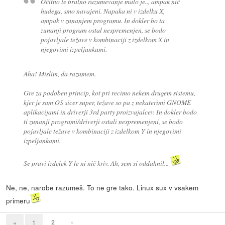
Očitno te bralno razumevanje malo je.., ampak nič
hudega, smo navajeni. Napaka ni v izdelku X,
ampak v zunanjem programu. In dokler bo ta
zunanji program ostal nespremenjen, se bodo
pojavljale težave v kombinaciji z izdelkom X in
njegovimi izpeljankami.
Aha! Mislim, da razumem.
Gre za podoben princip, kot pri recimo nekem drugem sistemu,
kjer je sam OS sicer super, težave so pa z nekaterimi GNOME
aplikacijami in driverji 3rd party proizvajalcev. In dokler bodo
ti zunanji programi/driverji ostali nespremenjeni, se bodo
pojavljale težave v kombinaciji z izdelkom Y in njegovimi
izpeljankami.
Se pravi izdelek Y le ni nič kriv. Ah, sem si oddahnil...
Ne, ne, narobe razumeš. To ne gre tako. Linux sux v vsakem
primeru
2
»
«
1