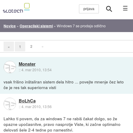
☰
Novice
»
Operacijski sistemi
»
Windows 7 se prodaja odlično
2
»
«
1
Monster
::
4. mar 2010, 13:54
vsak frišno inštaliran sistem dela hitro ... povejte mnenje čez leto
če je res tak superiorna visti
BoLhCa
::
4. mar 2010, 13:56
Lahko ti povem, da za windows 7 ne rabiš čakat dolgo, so že
opazne upočasnitve, pravo nasprotje Viste, ki začne optimalno
delovati šele 2-4 tedne po namestitvi.