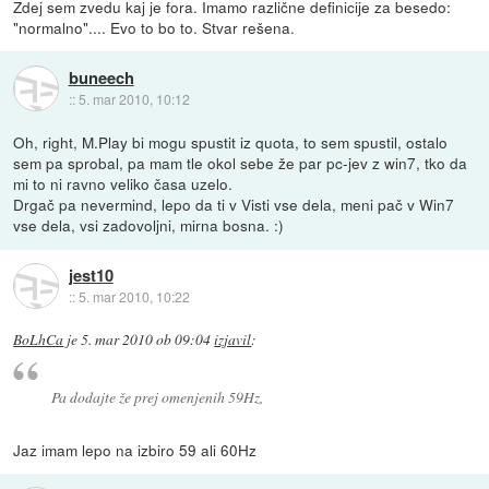
Zdej sem zvedu kaj je fora. Imamo različne definicije za besedo:
"normalno".... Evo to bo to. Stvar rešena.
buneech
::
5. mar 2010, 10:12
Oh, right, M.Play bi mogu spustit iz quota, to sem spustil, ostalo
sem pa sprobal, pa mam tle okol sebe že par pc-jev z win7, tko da
mi to ni ravno veliko časa uzelo.
Drgač pa nevermind, lepo da ti v Visti vse dela, meni pač v Win7
vse dela, vsi zadovoljni, mirna bosna. :)
jest10
::
5. mar 2010, 10:22
BoLhCa
je
5. mar 2010 ob 09:04
izjavil
:
Pa dodajte že prej omenjenih 59Hz,
Jaz imam lepo na izbiro 59 ali 60Hz