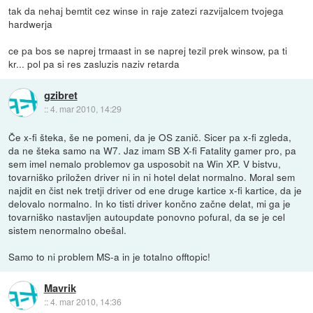
tak da nehaj bemtit cez winse in raje zatezi razvijalcem tvojega
hardwerja
ce pa bos se naprej trmaast in se naprej tezil prek winsow, pa ti
kr... pol pa si res zasluzis naziv retarda
gzibret
::
4. mar 2010, 14:29
Če x-fi šteka, še ne pomeni, da je OS zanič. Sicer pa x-fi zgleda,
da ne šteka samo na W7. Jaz imam SB X-fi Fatality gamer pro, pa
sem imel nemalo problemov ga usposobit na Win XP. V bistvu,
tovarniško priložen driver ni in ni hotel delat normalno. Moral sem
najdit en čist nek tretji driver od ene druge kartice x-fi kartice, da je
delovalo normalno. In ko tisti driver končno začne delat, mi ga je
tovarniško nastavljen autoupdate ponovno pofural, da se je cel
sistem nenormalno obešal.
Samo to ni problem MS-a in je totalno offtopic!
Mavrik
::
4. mar 2010, 14:36