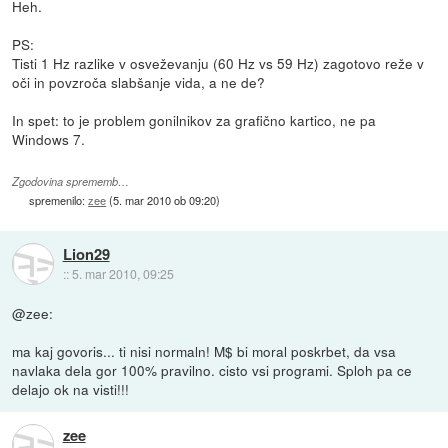
Heh.
PS:
Tisti 1 Hz razlike v osveževanju (60 Hz vs 59 Hz) zagotovo reže v
oči in povzroča slabšanje vida, a ne de?
In spet: to je problem gonilnikov za grafično kartico, ne pa
Windows 7.
Zgodovina sprememb…
spremenilo:
zee
(
5. mar 2010 ob 09:20
)
Lion29
::
5. mar 2010, 09:25
@zee:
ma kaj govoris... ti nisi normaln! M$ bi moral poskrbet, da vsa
navlaka dela gor 100% pravilno. cisto vsi programi. Sploh pa ce
delajo ok na visti!!!
zee