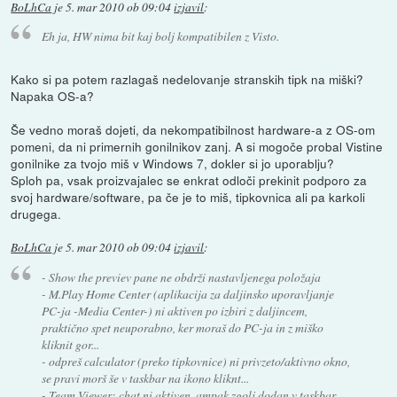
BoLhCa
je
5. mar 2010 ob 09:04
izjavil
:
Eh ja, HW nima bit kaj bolj kompatibilen z Visto.
Kako si pa potem razlagaš nedelovanje stranskih tipk na miški?
Napaka OS-a?
Še vedno moraš dojeti, da nekompatibilnost hardware-a z OS-om
pomeni, da ni primernih gonilnikov zanj. A si mogoče probal Vistine
gonilnike za tvojo miš v Windows 7, dokler si jo uporablju?
Sploh pa, vsak proizvajalec se enkrat odloči prekinit podporo za
svoj hardware/software, pa če je to miš, tipkovnica ali pa karkoli
drugega.
BoLhCa
je
5. mar 2010 ob 09:04
izjavil
:
- Show the previev pane ne obdrži nastavljenega položaja
- M.Play Home Center (aplikacija za daljinsko uporavljanje
PC-ja -Media Center-) ni aktiven po izbiri z daljincem,
praktično spet neuporabno, ker moraš do PC-ja in z miško
kliknit gor...
- odpreš calculator (preko tipkovnice) ni privzeto/aktivno okno,
se pravi morš še v taskbar na ikono kliknt...
- Team Viewer: chat ni aktiven, ampak zgolj dodan v taskbar