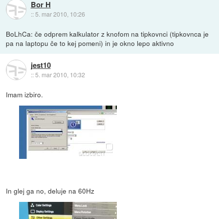
Bor H
::
5. mar 2010, 10:26
BoLhCa: če odprem kalkulator z knofom na tipkovnci (tipkovnca je
pa na laptopu če to kej pomeni) in je okno lepo aktivno
jest10
::
5. mar 2010, 10:32
Imam izbiro.
In glej ga no, deluje na 60Hz