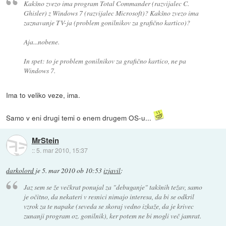
Kakšno zvezo ima program Total Commander (razvijalec C.
Ghisler) z Windows 7 (razvijalec Microsoft)? Kakšno zvezo ima
zaznavanje TV-ja (problem gonilnikov za grafično kartico)?
Aja...nobene.
In spet: to je problem gonilnikov za grafično kartico, ne pa
Windows 7.
Ima to veliko veze, ima.
Samo v eni drugi temi o enem drugem OS-u...
MrStein
::
5. mar 2010, 15:37
darkolord
je
5. mar 2010 ob 10:53
izjavil
:
Jaz sem se že večkrat ponujal za "debuganje" takšnih težav, samo
je očitno, da nekateri v resnici nimajo interesa, da bi se odkril
vzrok za te napake (seveda se skoraj vedno izkaže, da je krivec
zunanji program oz. gonilnik), ker potem ne bi mogli več jamrat.