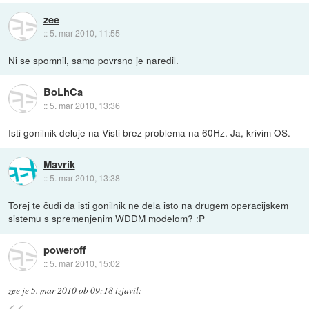
zee
::
5. mar 2010, 11:55
Ni se spomnil, samo povrsno je naredil.
BoLhCa
::
5. mar 2010, 13:36
Isti gonilnik deluje na Visti brez problema na 60Hz. Ja, krivim OS.
Mavrik
::
5. mar 2010, 13:38
Torej te čudi da isti gonilnik ne dela isto na drugem operacijskem
sistemu s spremenjenim WDDM modelom? :P
poweroff
::
5. mar 2010, 15:02
zee
je
5. mar 2010 ob 09:18
izjavil
: