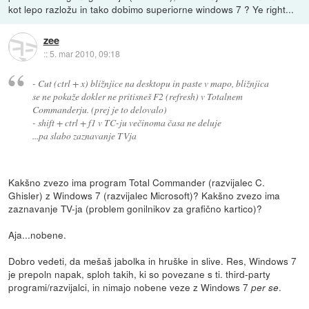
kot lepo razložu in tako dobimo superiorne windows 7 ? Ye right...
zee
::
5. mar 2010, 09:18
- Cut (ctrl + x) bližnjice na desktopu in paste v mapo, bližnjica
se ne pokaže dokler ne pritisneš F2 (refresh) v Totalnem
Commanderju. (prej je to delovalo)
- shift + ctrl + f1 v TC-ju večinoma časa ne deluje
...pa slabo zaznavanje TVja
Kakšno zvezo ima program Total Commander (razvijalec C.
Ghisler) z Windows 7 (razvijalec Microsoft)? Kakšno zvezo ima
zaznavanje TV-ja (problem gonilnikov za grafično kartico)?
Aja...nobene.
Dobro vedeti, da mešaš jabolka in hruške in slive. Res, Windows 7
je prepoln napak, sploh takih, ki so povezane s ti. third-party
programi/razvijalci, in nimajo nobene veze z Windows 7
.
per se