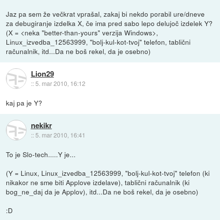
Jaz pa sem že večkrat vprašal, zakaj bi nekdo porabil ure/dneve
za debugiranje izdelka X, če ima pred sabo lepo delujoč izdelek Y?
(X = <neka "better-than-yours" verzija Windows>,
Linux_izvedba_12563999, "bolj-kul-kot-tvoj" telefon, tablični
računalnik, itd...Da ne boš rekel, da je osebno)
Lion29
::
5. mar 2010, 16:12
kaj pa je Y?
nekikr
::
5. mar 2010, 16:41
To je Slo-tech.....Y je...
(Y = Linux, Linux_izvedba_12563999, "bolj-kul-kot-tvoj" telefon (ki
nikakor ne sme biti Applove izdelave), tablični računalnik (ki
bog_ne_daj da je Applov), itd...Da ne boš rekel, da je osebno)
:D