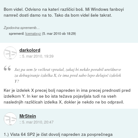
Bom videl. Odvisno na kateri različici boš. Mi Windows fanboyi
namreč dosti damo na to. Tako da bom videl šele takrat.
Zgodovina sprememb…
spremenil:
Icematxyz
(
5. mar 2010 ob 18:29
)
darkolord
::
5. mar 2010, 19:39
Jaz pa sem že večkrat vprašal, zakaj bi nekdo porabil ure/dneve
za debugiranje izdelka X, če ima pred sabo lepo delujoč izdelek
Y?
Ker je izdelek X precej bolj napreden in ima precej prednosti pred
izdelkom Y. In ker se bo ista težava pojavljala tudi na vseh
naslednjih različicah izdelka X, dokler je nekdo ne bo odpravil.
MrStein
::
5. mar 2010, 20:47
1.) Vista 64 SP2 je čist dovolj napreden za povprečnega