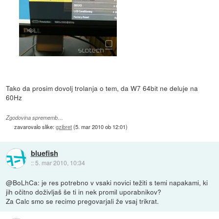
Tako da prosim dovolj trolanja o tem, da W7 64bit ne deluje na
60Hz
Zgodovina sprememb…
zavarovalo slike:
gzibret
(
5. mar 2010 ob 12:01
)
bluefish
::
5. mar 2010, 10:34
@BoLhCa: je res potrebno v vsaki novici težiti s temi napakami, ki
jih očitno doživljaš še ti in nek promil uporabnikov?
Za Calc smo se recimo pregovarjali že vsaj trikrat.