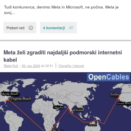
Tudi konkurenca, denimo Meta in Microsoft, ne počiva. Meta je
svoj...
4 komentarji
Preberi več
Meta želi zgraditi najdaljši podmorski internetni
kabel
Matej Huš
::
29. nov 2024
ob 22:51
Omrežja / internet