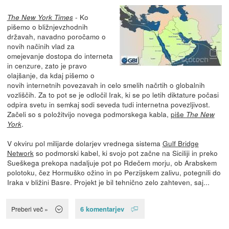
- Ko
The New York Times
pišemo o bližnjevzhodnih
državah, navadno poročamo o
novih načinih vlad za
omejevanje dostopa do interneta
in cenzure, zato je pravo
olajšanje, da kdaj pišemo o
novih internetnih povezavah in celo smelih načrtih o globalnih
vozliščih. Za to pot se je odločil Irak, ki se po letih diktature počasi
odpira svetu in semkaj sodi seveda tudi internetna povezljivost.
Začeli so s položitvijo novega podmorskega kabla,
piše
The New
.
York
V okviru pol milijarde dolarjev vrednega sistema
Gulf Bridge
Network
so podmorski kabel, ki svojo pot začne na Siciliji in preko
Sueškega prekopa nadaljuje pot po Rdečem morju, ob Arabskem
polotoku, čez Hormuško ožino in po Perzijskem zalivu, potegnili do
Iraka v bližini Basre. Projekt je bil tehnično zelo zahteven, saj...
6 komentarjev
Preberi več »