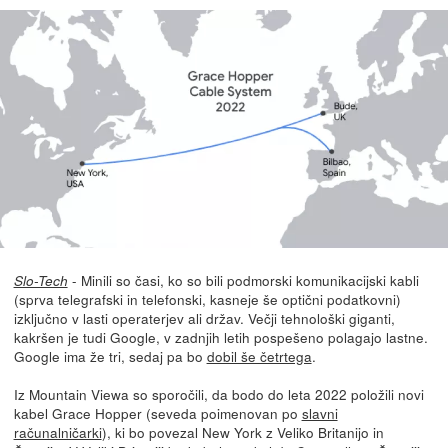
- Minili so časi, ko so bili podmorski komunikacijski kabli
Slo-Tech
(sprva telegrafski in telefonski, kasneje še optični podatkovni)
izključno v lasti operaterjev ali držav. Večji tehnološki giganti,
kakršen je tudi Google, v zadnjih letih pospešeno polagajo lastne.
Google ima že tri, sedaj pa bo
dobil še četrtega
.
Iz Mountain Viewa so sporočili, da bodo do leta 2022 položili novi
kabel Grace Hopper (seveda poimenovan po
slavni
računalničarki
), ki bo povezal New York z Veliko Britanijo in