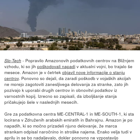
- Popravilo Amazonovih podatkovnih centrov na Bližnjem
Slo-Tech
vzhodu, ki so jih
poškodovali napadi
v aktualni vojni, bo trajalo še
mesece. Amazon je v četrtek
objavil nove informacije o stanju
centrov
. Ponovno so dejali, da zaradi poškodb v vojaških akcijah
ne morejo zagotoviti zanesljivega delovanja za stranke, zato jih
pozivajo k uporabi drugih centrov in obnovitvi podatkov iz
varnostnih kopij. Izrecno so zapisali, da izboljšanje stanja
pričakujejo šele v naslednjih mesecih.
Gre za podatkovna centra ME-CENTRAL-1 in ME-SOUTH-1, ki sta
locirana v Združenih arabskih emiratih in Bahrajnu. Amazon je po
napadih, ki so močno prizadeli njuno delovanje, že marca
strankam odpisal naročnino in stroške najema. Enako velja tudi v
aprilu in se bo nadaljevalo, dokler ponovno ne vzpostavijo