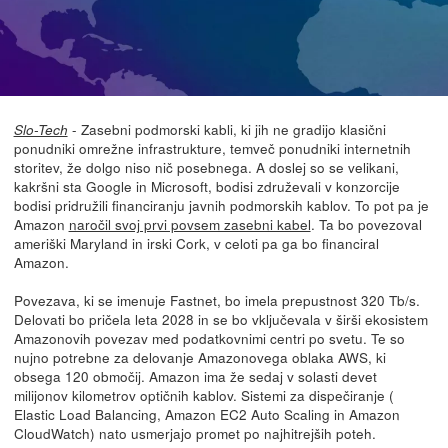
- Zasebni podmorski kabli, ki jih ne gradijo klasični
Slo-Tech
ponudniki omrežne infrastrukture, temveč ponudniki internetnih
storitev, že dolgo niso nič posebnega. A doslej so se velikani,
kakršni sta Google in Microsoft, bodisi združevali v konzorcije
bodisi pridružili financiranju javnih podmorskih kablov. To pot pa je
Amazon
naročil svoj prvi povsem zasebni kabel
. Ta bo povezoval
ameriški Maryland in irski Cork, v celoti pa ga bo financiral
Amazon.
Povezava, ki se imenuje Fastnet, bo imela prepustnost 320 Tb/s.
Delovati bo pričela leta 2028 in se bo vključevala v širši ekosistem
Amazonovih povezav med podatkovnimi centri po svetu. Te so
nujno potrebne za delovanje Amazonovega oblaka AWS, ki
obsega 120 območij. Amazon ima že sedaj v solasti devet
milijonov kilometrov optičnih kablov. Sistemi za dispečiranje (
Elastic Load Balancing, Amazon EC2 Auto Scaling in Amazon
CloudWatch) nato usmerjajo promet po najhitrejših poteh.