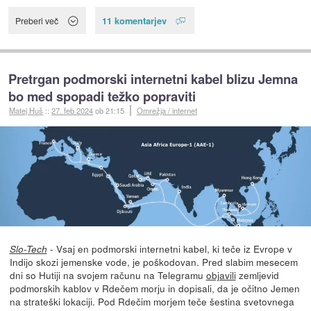
11 komentarjev
Preberi več
Pretrgan podmorski internetni kabel blizu Jemna
bo med spopadi težko popraviti
Matej Huš
::
27. feb 2024
ob 21:15
Omrežja / internet
- Vsaj en podmorski internetni kabel, ki teče iz Evrope v
Slo-Tech
Indijo skozi jemenske vode, je poškodovan. Pred slabim mesecem
dni so Hutiji na svojem računu na Telegramu
objavili
zemljevid
podmorskih kablov v Rdečem morju in dopisali, da je očitno Jemen
na strateški lokaciji. Pod Rdečim morjem teče šestina svetovnega