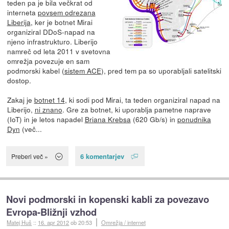
teden pa je bila večkrat od
interneta
povsem odrezana
Liberija
, ker je botnet Mirai
organiziral DDoS-napad na
njeno infrastrukturo. Liberijo
namreč od leta 2011 v svetovna
omrežja povezuje en sam
podmorski kabel (
sistem ACE
), pred tem pa so uporabljali satelitski
dostop.
Zakaj je
botnet 14
, ki sodi pod Mirai, ta teden organiziral napad na
Liberijo,
ni znano
. Gre za botnet, ki uporablja pametne naprave
(IoT) in je letos napadel
Briana Krebsa
(620 Gb/s) in
ponudnika
Dyn
(več...
6 komentarjev
Preberi več »
Novi podmorski in kopenski kabli za povezavo
Evropa-Bližnji vzhod
Matej Huš
::
16. apr 2012
ob 20:53
Omrežja / internet