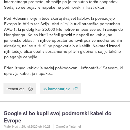
internetnega prometa, območje pa je trenutno tarča spopadov.
Sedaj so se pojavile napake na podmorski infrastrukturi.
Pod Rdečim morjem teče skoraj dvajset kablov, ki povezujejo
Evropo in Afriko ter Azijo. Med njimi je tudi strateško pomemben
AAE-1
, ki je dolg kar 25.000 kilometrov in teče vse od Francije do
Hongkonga. Ko so Hutiji začeli groziti z napadi na kable, so
jemenske oblasti in njihov operater ponovili pozive mednarodnim
akterjem, naj se s Hutiji ne pogovarjajo o kablih. Nekateri izmed
njih tečejo blizu obal v sorazmerno plitvih globinah, saj je takšno
polaganje cenejše.
Eden izmed kablov
je sedaj poškodovan
. Južnoafriški Seacom, ki
upravlja kabel, je napako...
35 komentarjev
Preberi več
Google si bo kupil svoj podmorski kabel do
Evrope
Matej Huš
::
29. jul 2020
ob 10:28
Omrežja / internet