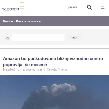
☰
Novice
»
Povezane novice
Išči:
Amazon bo poškodovane bližnjevzhodne centre
popravljal še mesece
Matej Huš
::
2. maj 2026
ob 10:16
Omrežja / internet