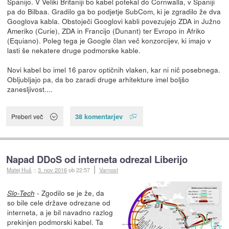
Španijo. V Veliki Britaniji bo kabel potekal do Cornwalla, v Španiji
pa do Bilbaa. Gradilo ga bo podjetje SubCom, ki je zgradilo že dva
Googlova kabla. Obstoječi Googlovi kabli povezujejo ZDA in Južno
Ameriko (Curie), ZDA in Francijo (Dunant) ter Evropo in Afriko
(Equiano). Poleg tega je Google član več konzorcijev, ki imajo v
lasti še nekatere druge podmorske kable.
Novi kabel bo imel 16 parov optičnih vlaken, kar ni nič posebnega.
Obljubljajo pa, da bo zaradi druge arhitekture imel boljšo
zanesljivost....
38 komentarjev
Preberi več
Napad DDoS od interneta odrezal Liberijo
Matej Huš
::
3. nov 2016
ob 22:57
Varnost
- Zgodilo se je že, da
Slo-Tech
so bile cele države odrezane od
interneta, a je bil navadno razlog
prekinjen podmorski kabel. Ta