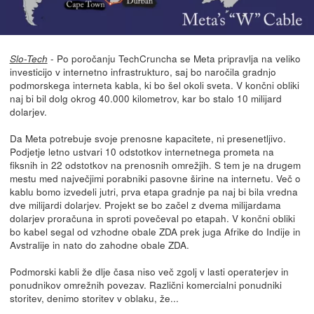
- Po poročanju TechCruncha se Meta pripravlja na veliko
Slo-Tech
investicijo v internetno infrastrukturo, saj bo naročila gradnjo
podmorskega interneta kabla, ki bo šel okoli sveta. V končni obliki
naj bi bil dolg okrog 40.000 kilometrov, kar bo stalo 10 milijard
dolarjev.
Da Meta potrebuje svoje prenosne kapacitete, ni presenetljivo.
Podjetje letno ustvari 10 odstotkov internetnega prometa na
fiksnih in 22 odstotkov na prenosnih omrežjih. S tem je na drugem
mestu med največjimi porabniki pasovne širine na internetu. Več o
kablu bomo izvedeli jutri, prva etapa gradnje pa naj bi bila vredna
dve milijardi dolarjev. Projekt se bo začel z dvema milijardama
dolarjev proračuna in sproti povečeval po etapah. V končni obliki
bo kabel segal od vzhodne obale ZDA prek juga Afrike do Indije in
Avstralije in nato do zahodne obale ZDA.
Podmorski kabli že dlje časa niso več zgolj v lasti operaterjev in
ponudnikov omrežnih povezav. Različni komercialni ponudniki
storitev, denimo storitev v oblaku, že...