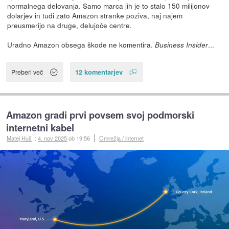
normalnega delovanja. Samo marca jih je to stalo 150 milijonov
dolarjev in tudi zato Amazon stranke poziva, naj najem
preusmerijo na druge, delujoče centre.
Uradno Amazon obsega škode ne komentira.
...
Business Insider
12 komentarjev
Preberi več
Amazon gradi prvi povsem svoj podmorski
internetni kabel
Matej Huš
::
4. nov 2025
ob 19:56
Omrežja / internet